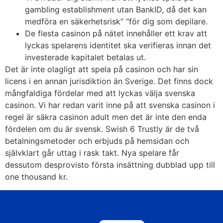
gambling establishment utan BankID, då det kan
medföra en säkerhetsrisk” “för dig som depilare.
De flesta casinon på nätet innehåller ett krav att
lyckas spelarens identitet ska verifieras innan det
investerade kapitalet betalas ut.
Det är inte olagligt att spela på casinon och har sin
licens i en annan jurisdiktion än Sverige. Det finns dock
mångfaldiga fördelar med att lyckas välja svenska
casinon. Vi har redan varit inne på att svenska casinon i
regel är säkra casinon adult men det är inte den enda
fördelen om du är svensk. Swish 6 Trustly är de två
betalningsmetoder och erbjuds på hemsidan och
självklart går uttag i rask takt. Nya spelare får
dessutom desprovisto första insättning dubblad upp till
one thousand kr.