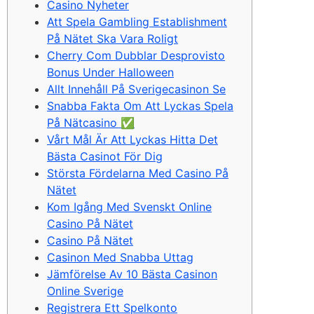
Casino Nyheter
Att Spela Gambling Establishment
På Nätet Ska Vara Roligt
Cherry Com Dubblar Desprovisto
Bonus Under Halloween
Allt Innehåll På Sverigecasinon Se
Snabba Fakta Om Att Lyckas Spela
På Nätcasino ✅
Vårt Mål Är Att Lyckas Hitta Det
Bästa Casinot För Dig
Största Fördelarna Med Casino På
Nätet
Kom Igång Med Svenskt Online
Casino På Nätet
Casino På Nätet
Casinon Med Snabba Uttag
Jämförelse Av 10 Bästa Casinon
Online Sverige
Registrera Ett Spelkonto