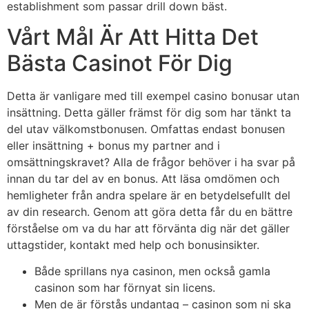
establishment som passar drill down bäst.
Vårt Mål Är Att Hitta Det
Bästa Casinot För Dig
Detta är vanligare med till exempel casino bonusar utan
insättning. Detta gäller främst för dig som har tänkt ta
del utav välkomstbonusen. Omfattas endast bonusen
eller insättning + bonus my partner and i
omsättningskravet? Alla de frågor behöver i ha svar på
innan du tar del av en bonus. Att läsa omdömen och
hemligheter från andra spelare är en betydelsefullt del
av din research. Genom att göra detta får du en bättre
förståelse om va du har att förvänta dig när det gäller
uttagstider, kontakt med help och bonusinsikter.
Både sprillans nya casinon, men också gamla
casinon som har förnyat sin licens.
Men de är förstås undantag – casinon som ni ska