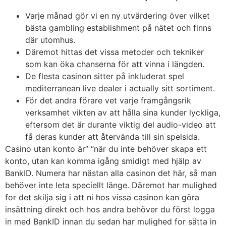
Varje månad gör vi en ny utvärdering över vilket
bästa gambling establishment på nätet och finns
där utomhus.
Däremot hittas det vissa metoder och tekniker
som kan öka chanserna för att vinna i längden.
De flesta casinon sitter på inkluderat spel
mediterranean live dealer i actually sitt sortiment.
För det andra förare vet varje framgångsrik
verksamhet vikten av att hålla sina kunder lyckliga,
eftersom det är durante viktig del audio-video att
få deras kunder att återvända till sin spelsida.
Casino utan konto är” “när du inte behöver skapa ett
konto, utan kan komma igång smidigt med hjälp av
BankID. Numera har nästan alla casinon det här, så man
behöver inte leta speciellt länge. Däremot har mulighed
for det skilja sig i att ni hos vissa casinon kan göra
insättning direkt och hos andra behöver du först logga
in med BankID innan du sedan har mulighed for sätta in