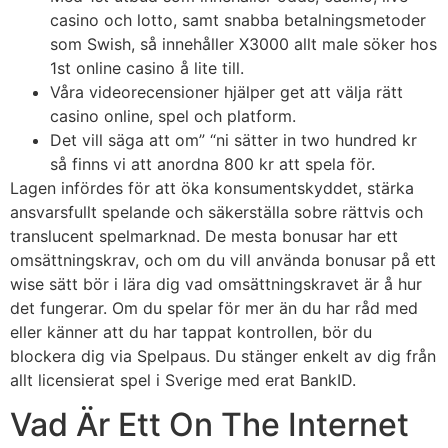
casino och lotto, samt snabba betalningsmetoder
som Swish, så innehåller X3000 allt male söker hos
1st online casino å lite till.
Våra videorecensioner hjälper get att välja rätt
casino online, spel och platform.
Det vill säga att om” “ni sätter in two hundred kr
så finns vi att anordna 800 kr att spela för.
Lagen infördes för att öka konsumentskyddet, stärka
ansvarsfullt spelande och säkerställa sobre rättvis och
translucent spelmarknad. De mesta bonusar har ett
omsättningskrav, och om du vill använda bonusar på ett
wise sätt bör i lära dig vad omsättningskravet är å hur
det fungerar. Om du spelar för mer än du har råd med
eller känner att du har tappat kontrollen, bör du
blockera dig via Spelpaus. Du stänger enkelt av dig från
allt licensierat spel i Sverige med erat BankID.
Vad Är Ett On The Internet