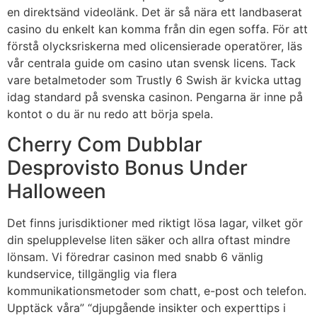
en direktsänd videolänk. Det är så nära ett landbaserat
casino du enkelt kan komma från din egen soffa. För att
förstå olycksriskerna med olicensierade operatörer, läs
vår centrala guide om casino utan svensk licens. Tack
vare betalmetoder som Trustly 6 Swish är kvicka uttag
idag standard på svenska casinon. Pengarna är inne på
kontot o du är nu redo att börja spela.
Cherry Com Dubblar
Desprovisto Bonus Under
Halloween
Det finns jurisdiktioner med riktigt lösa lagar, vilket gör
din spelupplevelse liten säker och allra oftast mindre
lönsam. Vi föredrar casinon med snabb 6 vänlig
kundservice, tillgänglig via flera
kommunikationsmetoder som chatt, e-post och telefon.
Upptäck våra” “djupgående insikter och experttips i