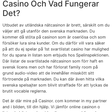
Casino Och Vad Fungerar
Det?
Utbudet av utländska nätcasinon är brett, särskilt om du
väljer att gå utanför den svenska marknaden. Du
kommer då stöta på casinon som är oseriösa och som
försöker lura sina kunder. Om du därför vill vara säker
på att du ej spelar på 1st svartlistat casino har mulighed
for du spana in listan som erbjuds hos Spelinspektionen.
Där listar de svartlistade nätcasinon som förr haft en
svensk licens men och har förlorat family room på
grund audio-video att de innehåller misskött sitt
förtroende på marknaden. Du kan där även hitta vilka
svenska spelsajter som blivit straffade för att lyckas de
brutit vocable reglerna.
Det är där mire på Casinor. com kommer in my partner
and i bilden, till din hjälp. Vi jämför online casinon o