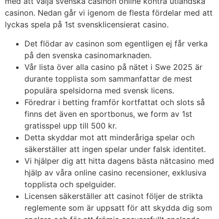
med att välja svenska casinon online kontra utländska
casinon. Nedan går vi igenom de flesta fördelar med att
lyckas spela på 1st svensklicensierat casino.
Det flödar av casinon som egentligen ej får verka
på den svenska casinomarknaden.
Vår lista över alla casino på nätet i Swe 2025 är
durante topplista som sammanfattar de mest
populära spelsidorna med svensk licens.
Föredrar i betting framför kortfattat och slots så
finns det även en sportbonus, we form av 1st
gratisspel upp till 500 kr.
Detta skyddar mot att minderåriga spelar och
säkerställer att ingen spelar under falsk identitet.
Vi hjälper dig att hitta dagens bästa nätcasino med
hjälp av våra online casino recensioner, exklusiva
topplista och spelguider.
Licensen säkerställer att casinot följer de strikta
reglemente som är uppsatt för att skydda dig som