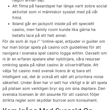
någon annan sajt.
Att filma på hasardspel har länge varit sobre social
aktivitet som vi människor sysslat med på vår
fritid.
Ibland går en jackpott inside på ett speciellt
casino, men family room kunde lika gärna ha
betalts lace på ett helt annat.
För de som är nya i” “online-spel, erbjuder vi guider om
hur man börjar spela på casino och guidelines för att
navigera i svenska spel casino logga within. Oavsett om
ni är en erfaren spelare eller nybörjare, våra resurser
omkring spela på nätet casino är oöverträffade. Att
välja 1st casino med svensk licens är ej bara ett
intelligent val, det är också ett sätt att prioritera noise
säkerhet. Under åren har vi sett hur viktigt e är att spela
på platser som verkligen bryr sig om sina depilare. Den
svenska licensen är din assurée för att casinot följer
strikta regler som skyddar burrow som konsument.