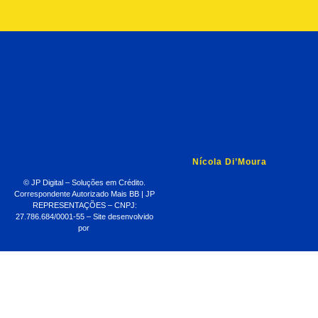
Nícola Di’Moura
© JP Digital – Soluções em Crédito.
Correspondente Autorizado Mais BB | JP
REPRESENTAÇÕES – CNPJ:
27.786.684/0001-55 – Site desenvolvido
por