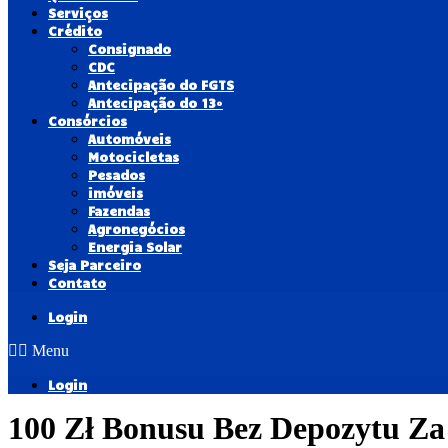
Serviços
Crédito
Consignado
CDC
Antecipação do FGTS
Antecipação do 13º
Consórcios
Automóveis
Motocicletas
Pesados
imóveis
Fazendas
Agronegócios
Energia Solar
Seja Parceiro
Contato
Login
Menu
Login
100 Zł Bonusu Bez Depozytu Za 