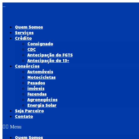
Ir
para
o
conteúdo
Quem Somos
Serviços
Crédito
Consignado
CDC
Antecipação do FGTS
Antecipação do 13º
Consórcios
Automóveis
Motocicletas
Pesados
imóveis
Fazendas
Agronegócios
Energia Solar
Seja Parceiro
Contato
Menu
Quem Somos