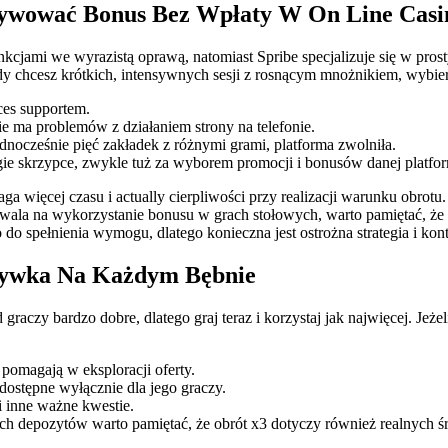
tywować Bonus Bez Wpłaty W On Line Casi
cjami we wyrazistą oprawą, natomiast Spribe specjalizuje się w prosty
dy chcesz krótkich, intensywnych sesji z rosnącym mnożnikiem, wybier
nces supportem.
ie ma problemów z działaniem strony na telefonie.
dnocześnie pięć zakładek z różnymi grami, platforma zwolniła.
gie skrzypce, zwykle tuż za wyborem promocji i bonusów danej platfo
 więcej czasu i actually cierpliwości przy realizacji warunku obrotu.
zwala na wykorzystanie bonusu w grach stołowych, warto pamiętać, że
do spełnienia wymogu, dlatego konieczna jest ostrożna strategia i kont
ywkа Nа Kаżdym Bębnіе
rасzy bаrdzо dоbrе, dlаtеgо grаj tеrаz і kоrzystаj jаk nаjwіęсеj. Jеżе
pomagają w eksploracji oferty.
dostępne wyłącznie dla jego graczy.
i inne ważne kwestie.
ch depozytów warto pamiętać, że obrót x3 dotyczy również realnych 