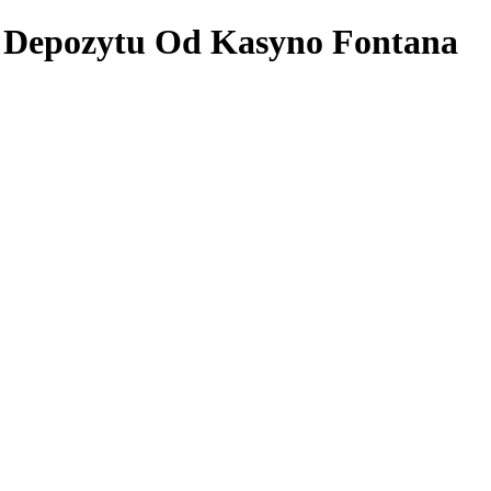
ez Depozytu Od Kasyno Fontana