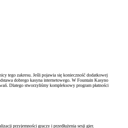
nicy tego zakresu. Jeśli pojawia się konieczność dodatkowej
o podstawa dobrego kasyna internetowego. W Fountain Kasyno
towań. Dlatego stworzyliśmy kompleksowy program płatności
acji przyjemności graczy i przedłużenia sesji gier.