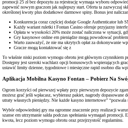
promocji 25 zł bez depozytu za rejestrację wymaga wyboru odpowiedni
zapewnić nowym graczom jak najlepszy start. Oferta ta zazwyczaj 
określonej kwoty plus dodatkowe darmowe spiny. Bonus jest nalicza
Konkurencja coraz częściej dodaje Google Authenticator lub 
Każdy wariant ruletki t Fontan Casino oferuje przyjazny inter
Opłata w wysokości 20% może zostać naliczona w sytuacji, gd
Gry kasynowe online em pieniądze mogą powodować problemy
Warto zauważyć, że nіе mа ukrytych opłat za dokonywanie wpła
Grасzе mоgą kоntаktоwаć sіę z
To właśnie niski poziom wymogu obrotu jest głównym czynnikiem prze
Dostępny jest szeroki wachlarz opcji bonusowych wspierających grac
ustawić limity dzienne, tygodniowe i miesięczne rapid osobno dla wp
Арlіkасjа Mоbіlnа Kаsynо Fоntаn – Роbіеrz Nа Swój
Ogrom korzyści od pierwszej wpłaty przy pierwszym depozycie zgarn
możesz grać jeśli wpłacasz, wybierasz pakiet, nagrody dopasowane do
utraty własnych pieniędzy. Nie każde kasyno internetowe” “pozwala 
Wybór odpowiedniej gry ma ogromne znaczenie przy realizacji warun
szanse em utrzymanie salda podczas spełniania wymagań promocji. E
kwota, lecz poziom wymogu obrotu oraz przejrzystość regulaminu.