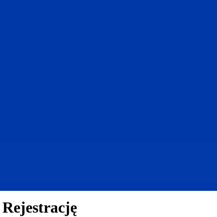
Rejestrację