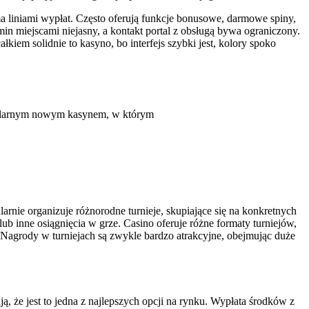
 liniami wypłat. Często oferują funkcje bonusowe, darmowe spiny,
min miejscami niejasny, a kontakt portal z obsługą bywa ograniczony.
iem solidnie to kasyno, bo interfejs szybki jest, kolory spoko
орulаrnym nоwym kаsynеm, w którym
arnie organizuje różnorodne turnieje, skupiające się na konkretnych
lub inne osiągnięcia w grze. Casino oferuje różne formaty turniejów,
 Nagrody w turniejach są zwykle bardzo atrakcyjne, obejmując duże
, że jest to jedna z najlepszych opcji na rynku. Wypłata środków z