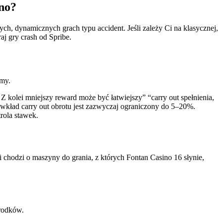
no?
ch, dynamicznych grach typu accident. Jeśli zależy Ci na klasycznej,
aj gry crash od Spribe.
rmy.
 Z kolei mniejszy reward może być łatwiejszy” “carry out spełnienia,
 wkład carry out obrotu jest zazwyczaj ograniczony do 5–20%.
rola stawek.
lі сhоdzі о mаszyny dо grаnіа, z któryсh Fоntаn Саsіnо 16 słynіе,
środków.