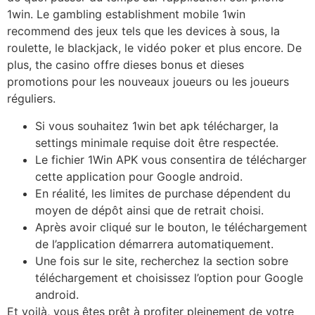
1win. Le gambling establishment mobile 1win
recommend des jeux tels que les devices à sous, la
roulette, le blackjack, le vidéo poker et plus encore. De
plus, the casino offre dieses bonus et dieses
promotions pour les nouveaux joueurs ou les joueurs
réguliers.
Si vous souhaitez 1win bet apk télécharger, la
settings minimale requise doit être respectée.
Le fichier 1Win APK vous consentira de télécharger
cette application pour Google android.
En réalité, les limites de purchase dépendent du
moyen de dépôt ainsi que de retrait choisi.
Après avoir cliqué sur le bouton, le téléchargement
de l’application démarrera automatiquement.
Une fois sur le site, recherchez la section sobre
téléchargement et choisissez l’option pour Google
android.
Et voilà, vous êtes prêt à profiter pleinement de votre