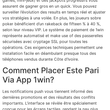
games, mini-jeux) et des jackpots progressifs vous
assurent de gagner gros en un quick. Vous pouvez
surveiller l’évolution des results en temps réel et ajuster
vos stratégies à una volée. En plus, les joueurs sobre
poker bénéficient d’un rakeback de fifteen % à 40 %,
selon leur niveau VIP. Le système de paiement de 1win
représente automatisé et make use of des passerelles
sécurisées avec cryptage SSL pour toutes les
opérations. Ces exigences techniques permettent une
installation facile en déambulant presque tous des
téléphones vendus durante Côte d’Ivoire.
Comment Placer Este Pari
Via App 1win?
Les notifications push vous tiennent informé des
dernières promotions et des résultats des conflits
importants. L’interface se révèle être spécialement
conçue pour les écrans tactiles, rendant la nav plus