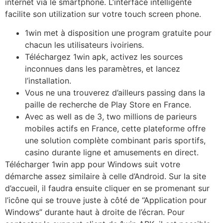
internet via le smartphone. L’interface intelligente
facilite son utilization sur votre touch screen phone.
1win met à disposition une program gratuite pour
chacun les utilisateurs ivoiriens.
Téléchargez 1win apk, activez les sources
inconnues dans les paramètres, et lancez
l’installation.
Vous ne una trouverez d’ailleurs passing dans la
paille de recherche de Play Store en France.
Avec as well as de 3, two millions de parieurs
mobiles actifs en France, cette plateforme offre
une solution complète combinant paris sportifs,
casino durante ligne et amusements en direct.
Télécharger 1win app pour Windows suit votre
démarche assez similaire à celle d’Android. Sur la site
d’accueil, il faudra ensuite cliquer en se promenant sur
l’icône qui se trouve juste à côté de “Application pour
Windows” durante haut à droite de l’écran. Pour