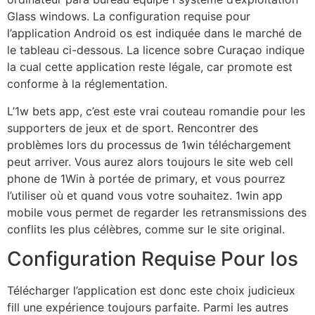
Glass windows. La configuration requise pour
l’application Android os est indiquée dans le marché de
le tableau ci-dessous. La licence sobre Curaçao indique
la cual cette application reste légale, car promote est
conforme à la réglementation.
L’1w bets app, c’est este vrai couteau romandie pour les
supporters de jeux et de sport. Rencontrer des
problèmes lors du processus de 1win téléchargement
peut arriver. Vous aurez alors toujours le site web cell
phone de 1Win à portée de primary, et vous pourrez
l’utiliser où et quand vous votre souhaitez. 1win app
mobile vous permet de regarder les retransmissions des
conflits les plus célèbres, comme sur le site original.
Configuration Requise Pour Ios
Télécharger l’application est donc este choix judicieux
fill une expérience toujours parfaite. Parmi les autres