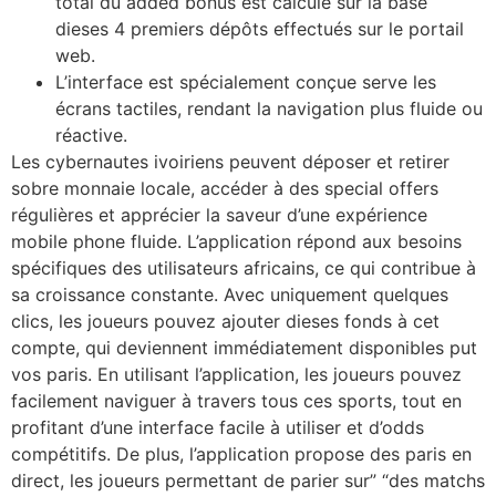
total du added bonus est calculé sur la base
dieses 4 premiers dépôts effectués sur le portail
web.
L’interface est spécialement conçue serve les
écrans tactiles, rendant la navigation plus fluide ou
réactive.
Les cybernautes ivoiriens peuvent déposer et retirer
sobre monnaie locale, accéder à des special offers
régulières et apprécier la saveur d’une expérience
mobile phone fluide. L’application répond aux besoins
spécifiques des utilisateurs africains, ce qui contribue à
sa croissance constante. Avec uniquement quelques
clics, les joueurs pouvez ajouter dieses fonds à cet
compte, qui deviennent immédiatement disponibles put
vos paris. En utilisant l’application, les joueurs pouvez
facilement naviguer à travers tous ces sports, tout en
profitant d’une interface facile à utiliser et d’odds
compétitifs. De plus, l’application propose des paris en
direct, les joueurs permettant de parier sur” “des matchs