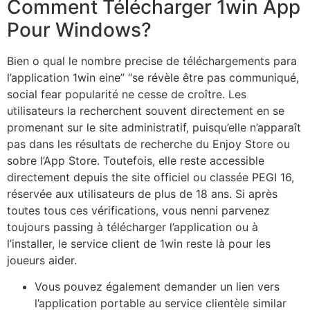
Comment Télécharger 1win App
Pour Windows?
Bien o qual le nombre precise de téléchargements para
l’application 1win eine” “se révèle être pas communiqué,
social fear popularité ne cesse de croître. Les
utilisateurs la recherchent souvent directement en se
promenant sur le site administratif, puisqu’elle n’apparaît
pas dans les résultats de recherche du Enjoy Store ou
sobre l’App Store. Toutefois, elle reste accessible
directement depuis the site officiel ou classée PEGI 16,
réservée aux utilisateurs de plus de 18 ans. Si après
toutes tous ces vérifications, vous nenni parvenez
toujours passing à télécharger l’application ou à
l’installer, le service client de 1win reste là pour les
joueurs aider.
Vous pouvez également demander un lien vers
l’application portable au service clientèle similar