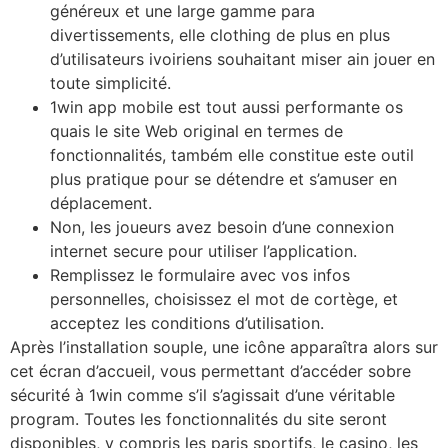
généreux et une large gamme para
divertissements, elle clothing de plus en plus
d’utilisateurs ivoiriens souhaitant miser ain jouer en
toute simplicité.
1win app mobile est tout aussi performante os
quais le site Web original en termes de
fonctionnalités, também elle constitue este outil
plus pratique pour se détendre et s’amuser en
déplacement.
Non, les joueurs avez besoin d’une connexion
internet secure pour utiliser l’application.
Remplissez le formulaire avec vos infos
personnelles, choisissez el mot de cortège, et
acceptez les conditions d’utilisation.
Après l’installation souple, une icône apparaîtra alors sur
cet écran d’accueil, vous permettant d’accéder sobre
sécurité à 1win comme s’il s’agissait d’une véritable
program. Toutes les fonctionnalités du site seront
disponibles, y compris les paris sportifs, le casino, les