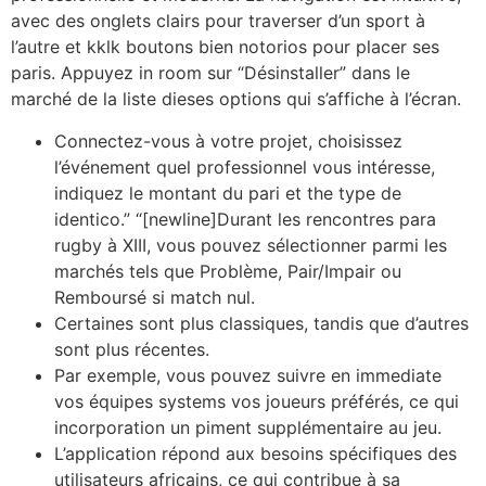
avec des onglets clairs pour traverser d’un sport à
l’autre et kklk boutons bien notorios pour placer ses
paris. Appuyez in room sur “Désinstaller” dans le
marché de la liste dieses options qui s’affiche à l’écran.
Connectez-vous à votre projet, choisissez
l’événement quel professionnel vous intéresse,
indiquez le montant du pari et the type de
identico.” “[newline]Durant les rencontres para
rugby à XIII, vous pouvez sélectionner parmi les
marchés tels que Problème, Pair/Impair ou
Remboursé si match nul.
Certaines sont plus classiques, tandis que d’autres
sont plus récentes.
Par exemple, vous pouvez suivre en immediate
vos équipes systems vos joueurs préférés, ce qui
incorporation un piment supplémentaire au jeu.
L’application répond aux besoins spécifiques des
utilisateurs africains, ce qui contribue à sa