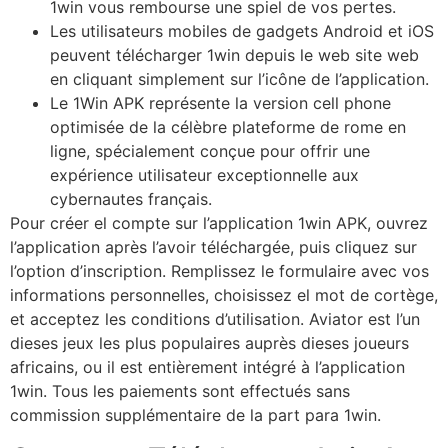
1win vous rembourse une spiel de vos pertes.
Les utilisateurs mobiles de gadgets Android et iOS
peuvent télécharger 1win depuis le web site web
en cliquant simplement sur l’icône de l’application.
Le 1Win APK représente la version cell phone
optimisée de la célèbre plateforme de rome en
ligne, spécialement conçue pour offrir une
expérience utilisateur exceptionnelle aux
cybernautes français.
Pour créer el compte sur l’application 1win APK, ouvrez
l’application après l’avoir téléchargée, puis cliquez sur
l’option d’inscription. Remplissez le formulaire avec vos
informations personnelles, choisissez el mot de cortège,
et acceptez les conditions d’utilisation. Aviator est l’un
dieses jeux les plus populaires auprès dieses joueurs
africains, ou il est entièrement intégré à l’application
1win. Tous les paiements sont effectués sans
commission supplémentaire de la part para 1win.