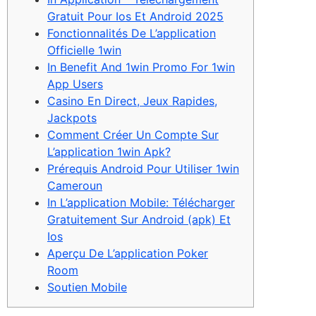
Gratuit Pour Ios Et Android 2025
Fonctionnalités De L’application
Officielle 1win
In Benefit And 1win Promo For 1win
App Users
Casino En Direct, Jeux Rapides,
Jackpots
Comment Créer Un Compte Sur
L’application 1win Apk?
Prérequis Android Pour Utiliser 1win
Cameroun
In L’application Mobile: Télécharger
Gratuitement Sur Android (apk) Et
Ios
Aperçu De L’application Poker
Room
Soutien Mobile