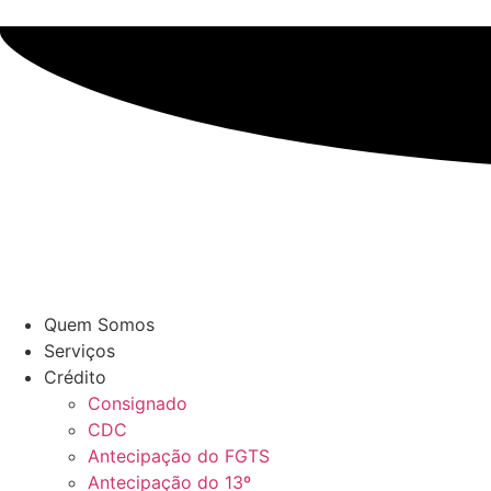
Quem Somos
Serviços
Crédito
Consignado
CDC
Antecipação do FGTS
Antecipação do 13º