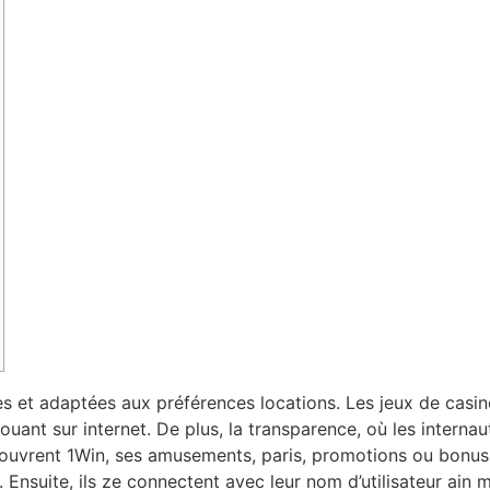
s et adaptées aux préférences locations. Les jeux de casino
ouant sur internet. De plus, la transparence, où les internau
couvrent 1Win, ses amusements, paris, promotions ou bonus
. Ensuite, ils ze connectent avec leur nom d’utilisateur ain 