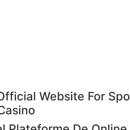
fficial Website For Spo
Casino
iel Plateforme De Online