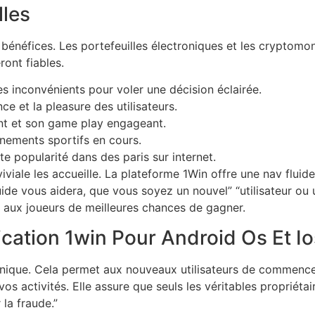
lles
énéfices. Les portefeuilles électroniques et les cryptomonn
ront fiables.
es inconvénients pour voler une décision éclairée.
nce et la pleasure des utilisateurs.
t et son game play engageant.
énements sportifs en cours.
e popularité dans des paris sur internet.
iale les accueille. La plateforme 1Win offre une nav fluide et
guide vous aidera, que vous soyez un nouvel” “utilisateur ou
t aux joueurs de meilleures chances de gagner.
cation 1win Pour Android Os Et Io
unique. Cela permet aux nouveaux utilisateurs de commence
vos activités. Elle assure que seuls les véritables proprié
 la fraude.”