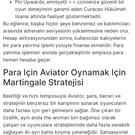
Pin Upwards, emniyetli » « comienza güvenli bir
oyun deneyimini garanti eden Curacao Hükümeti
lisansı altında faaliyet göstermektedir.
Bu eğlence, başka hiçbir şeye benzemez ve katılımcıları
arasında adrenalin seviyesinin yükselmesine neden olur.
Hesap aktivasyonundan sonra, kullanıcılar bakiyelerini
bir para yatırma işlemi yoluyla finanse etmelidir. Para
yatırma işlemleri anında gerçekleştirilir empieza para
hemen hesaba geçer.
Para Için Aviator Oynamak Için
Martingale Stratejisi
Basitliği ve hızlı temposuyla Aviator, şans, beceri ve
stratejinin benzersiz bir karışımını sunarak oyuncuların
daha fazlası için geri gelmesini sağlar. Öne çıkan bir
özellik, aynı anda the woman biri bağımsız olarak
çalışan ve oyunculara stratejilerinde daha fazla esneklik
sağlayan iki ayrı bahis koyma yeteneğidir. Sansasyonel