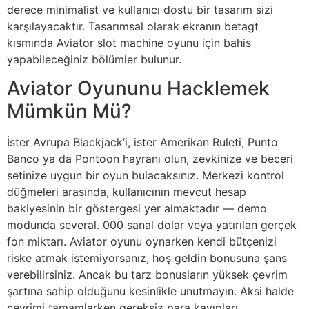
derece minimalist ve kullanıcı dostu bir tasarım sizi
karşılayacaktır. Tasarımsal olarak ekranın betagt
kısmında Aviator slot machine oyunu için bahis
yapabileceğiniz bölümler bulunur.
Aviator Oyununu Hacklemek
Mümkün Mü?
İster Avrupa Blackjack’i, ister Amerikan Ruleti, Punto
Banco ya da Pontoon hayranı olun, zevkinize ve beceri
setinize uygun bir oyun bulacaksınız. Merkezi kontrol
düğmeleri arasında, kullanıcının mevcut hesap
bakiyesinin bir göstergesi yer almaktadır — demo
modunda several. 000 sanal dolar veya yatırılan gerçek
fon miktarı. Aviator oyunu oynarken kendi bütçenizi
riske atmak istemiyorsanız, hoş geldin bonusuna şans
verebilirsiniz. Ancak bu tarz bonusların yüksek çevrim
şartına sahip olduğunu kesinlikle unutmayın. Aksi halde
çevrimi tamamlarken gereksiz para kayıpları