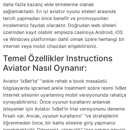
daha fazla kazanç elde etmelerine olanak
sağlamaktadır. En iyi aviator oyunu siteleri arasında
tercih yapmadan önce benefit ve promosyonları
incelemeniz faydalı olacaktır. Doğrudan web siteleri
üzerinden kayıt olabilir empieza casinoya Android, iOS
ve Windows platformları dahil olmak üzere herhangi bir
internet veya mobil cihazdan erişebilirsiniz.
Temel Özellikler Instructions
Aviator Nasıl Oynanır:
Aviator 1xBet’te” “ankle rehab e book masaüstü
bilgisayarda sprained ankle treatment sobre resmi 1xBet
internet sitesinin uyarlanmış mobil versiyonunda rahatça
oynayabilirsiniz. Önce oyunun kurallarını anlamak
isteyenler için Aviator 1xBet’in trial versiyonunu deneme
fırsatı var. Ancak, oyunun kurallarını” “ve stratejilerini
öğrenmeden önce, bir bahis sitesine giriş yapmanız
gerekmektedir. Dilerseniz, otomatik” “pra çekme işlevini