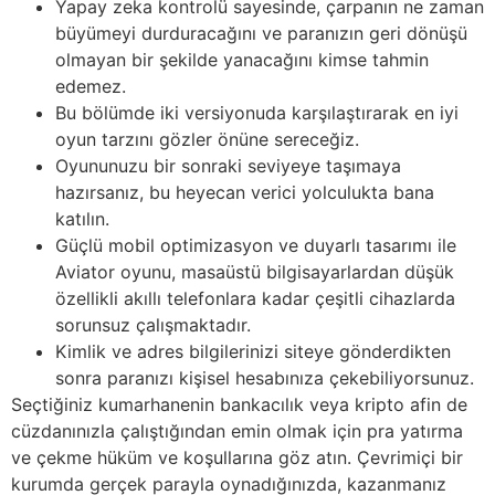
Yapay zeka kontrolü sayesinde, çarpanın ne zaman
büyümeyi durduracağını ve paranızın geri dönüşü
olmayan bir şekilde yanacağını kimse tahmin
edemez.
Bu bölümde iki versiyonuda karşılaştırarak en iyi
oyun tarzını gözler önüne sereceğiz.
Oyununuzu bir sonraki seviyeye taşımaya
hazırsanız, bu heyecan verici yolculukta bana
katılın.
Güçlü mobil optimizasyon ve duyarlı tasarımı ile
Aviator oyunu, masaüstü bilgisayarlardan düşük
özellikli akıllı telefonlara kadar çeşitli cihazlarda
sorunsuz çalışmaktadır.
Kimlik ve adres bilgilerinizi siteye gönderdikten
sonra paranızı kişisel hesabınıza çekebiliyorsunuz.
Seçtiğiniz kumarhanenin bankacılık veya kripto afin de
cüzdanınızla çalıştığından emin olmak için pra yatırma
ve çekme hüküm ve koşullarına göz atın. Çevrimiçi bir
kurumda gerçek parayla oynadığınızda, kazanmanız