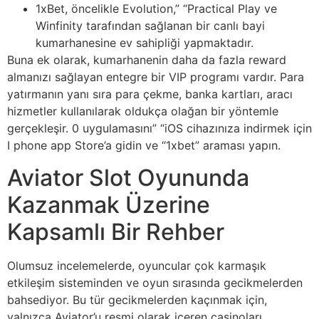
1xBet, öncelikle Evolution,” “Practical Play ve
Winfinity tarafından sağlanan bir canlı bayi
kumarhanesine ev sahipliği yapmaktadır.
Buna ek olarak, kumarhanenin daha da fazla reward
almanızı sağlayan entegre bir VIP programı vardır. Para
yatırmanın yanı sıra para çekme, banka kartları, aracı
hizmetler kullanılarak oldukça olağan bir yöntemle
gerçekleşir. 0 uygulamasını” “iOS cihazınıza indirmek için
I phone app Store’a gidin ve “1xbet” araması yapın.
Aviator Slot Oyununda
Kazanmak Üzerine
Kapsamlı Bir Rehber
Olumsuz incelemelerde, oyuncular çok karmaşık
etkileşim sisteminden ve oyun sırasında gecikmelerden
bahsediyor. Bu tür gecikmelerden kaçınmak için,
yalnızca Aviator’u resmi olarak içeren casinoları