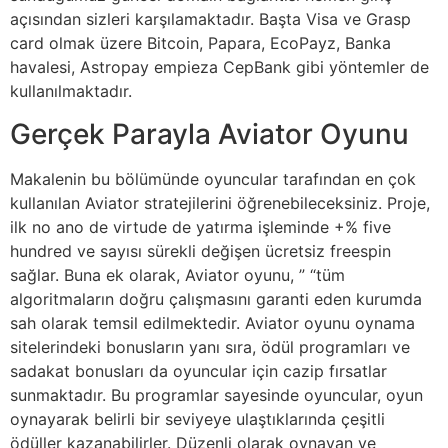
açısından sizleri karşılamaktadır. Başta Visa ve Grasp
card olmak üzere Bitcoin, Papara, EcoPayz, Banka
havalesi, Astropay empieza CepBank gibi yöntemler de
kullanılmaktadır.
Gerçek Parayla Aviator Oyunu
Makalenin bu bölümünde oyuncular tarafından en çok
kullanılan Aviator stratejilerini öğrenebileceksiniz. Proje,
ilk no ano de virtude de yatırma işleminde +% five
hundred ve sayısı sürekli değişen ücretsiz freespin
sağlar. Buna ek olarak, Aviator oyunu, ” “tüm
algoritmaların doğru çalışmasını garanti eden kurumda
sah olarak temsil edilmektedir. Aviator oyunu oynama
sitelerindeki bonusların yanı sıra, ödül programları ve
sadakat bonusları da oyuncular için cazip fırsatlar
sunmaktadır. Bu programlar sayesinde oyuncular, oyun
oynayarak belirli bir seviyeye ulaştıklarında çeşitli
ödüller kazanabilirler. Düzenli olarak oynayan ve