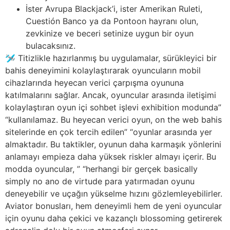
İster Avrupa Blackjack’i, ister Amerikan Ruleti,
Cuestión Banco ya da Pontoon hayranı olun,
zevkinize ve beceri setinize uygun bir oyun
bulacaksınız.
🛩 Titizlikle hazırlanmış bu uygulamalar, sürükleyici bir
bahis deneyimini kolaylaştırarak oyuncuların mobil
cihazlarında heyecan verici çarpışma oyununa
katılmalarını sağlar. Ancak, oyuncular arasında iletişimi
kolaylaştıran oyun içi sohbet işlevi exhibition modunda”
“kullanılamaz. Bu heyecan verici oyun, on the web bahis
sitelerinde en çok tercih edilen” “oyunlar arasında yer
almaktadır. Bu taktikler, oyunun daha karmaşık yönlerini
anlamayı empieza daha yüksek riskler almayı içerir. Bu
modda oyuncular, ” “herhangi bir gerçek basically
simply no ano de virtude para yatırmadan oyunu
deneyebilir ve uçağın yükselme hızını gözlemleyebilirler.
Aviator bonusları, hem deneyimli hem de yeni oyuncular
için oyunu daha çekici ve kazançlı blossoming getirerek