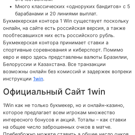
Много классических «одноруких бандитов» с 5
барабанами и 20 линиями выплат.
Букмекерская контора 1 Win существует поскольку
онлайн, на сайте есть российская версия, а также
пообтесавшихся них есть российского рубль.
Букмекерская контора принимает ставки а
спортивные соревнования и киберспорт. Помимо
евро и евро здесь представлены валюты Бразилии,
Белоруссии и Казахстана. Все транзакции
возможны онлайн без комиссий и задержек вопреки
инструкции
1win
.
Официальный Сайт 1win
1Win как не только букмекер, но и онлайн-казино,
которое предлагает всем игрокам множество
интересного бонусов и акций. Тоталы – как ставки
на общее число заброшенных очков в матче.
Пребезбожно можете ставить а общее число очков