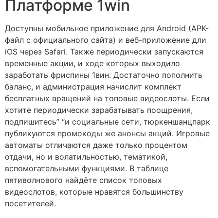
Платформе 1win
Доступны мобильное приложение для Android (APK-
файл с официального сайта) и веб-приложение дли
iOS через Safari. Также периодически запускаются
временные акции, и ходе которых выходило
заработать фриспины 1вин. Достаточно пополнить
баланс, и администрация начислит комплект
бесплатных вращений на топовые видеослоты. Если
хотите периодически зарабатывать поощрения,
подпишитесь” “и социальные сети, тюркеншанцпарк
публикуются промокоды же анонсы акций. Игровые
автоматы отличаются даже только процентом
отдачи, но и волатильностью, тематикой,
вспомогательными функциями. В таблице
пятиволнового найдёте список топовых
видеослотов, которые нравятся большинству
посетителей.