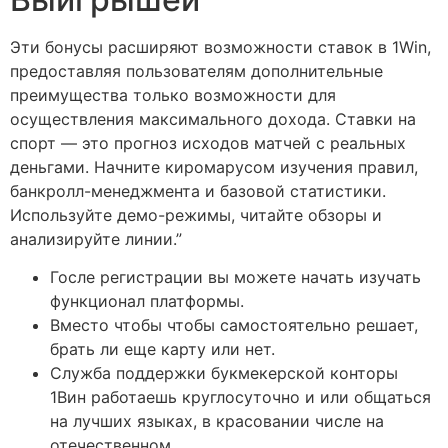
Эти бонусы расширяют возможности ставок в 1Win,
предоставляя пользователям дополнительные
преимущества только возможности для
осуществления максимального дохода. Ставки на
спорт — это прогноз исходов матчей с реальных
деньгами. Начните киромарусом изучения правил,
банкролл-менеджмента и базовой статистики.
Используйте демо-режимы, читайте обзоры и
анализируйте линии.”
Госле регистрации вы можете начать изучать
функционал платформы.
Вместо чтобы чтобы самостоятельно решает,
брать ли еще карту или нет.
Служба поддержки букмекерской конторы
1Вин работаешь круглосуточно и или общаться
на лучших языках, в красовании числе на
отечественном.