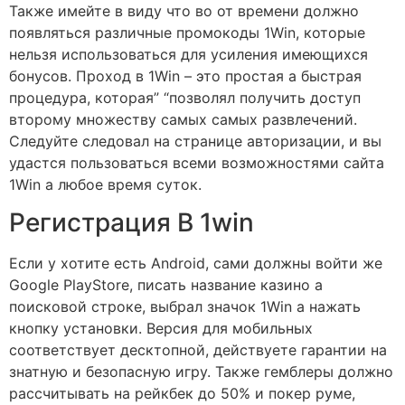
Также имейте в виду что во от времени должно
появляться различные промокоды 1Win, которые
нельзя использоваться для усиления имеющихся
бонусов. Проход в 1Win – это простая а быстрая
процедура, которая” “позволял получить доступ
второму множеству самых самых развлечений.
Следуйте следовал на странице авторизации, и вы
удастся пользоваться всеми возможностями сайта
1Win а любое время суток.
Регистрация В 1win
Если у хотите есть Android, сами должны войти же
Google PlayStore, писать название казино а
поисковой строке, выбрал значок 1Win а нажать
кнопку установки. Версия для мобильных
соответствует десктопной, действуете гарантии на
знатную и безопасную игру. Также гемблеры должно
рассчитывать на рейкбек до 50% и покер руме,