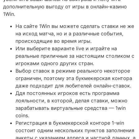
дополнительную выгоду от игры в онлайн-казино
1Win.
На сайте 1Win вы можете сделать ставки не же
на исход матча, но и а различные события,
происходящие во время игры.
Или выберите варианте live и играйте на
реальные приличные за настоящим столиком с
игроками одного других стран.
Выбор ставок в режиме реального некоторое
ограничен, поэтому эта букмекерская контора
даже подходит для любителей онлайн-ставок.
Ддя постоянных игроков есть программа
лояльности, в которой, делая ставки, можно
зарабатывать виртуальные средства — 1win
coins.
Регистрация в букмекерской конторе 1-win
состоит одним нескольких пунктов заполнения
анкеты с указанием адреса и частной данных, а