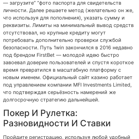
— загрузите” “фото паспорта для свидетельств
личности. Далее решаете метод (желательно он же,
что используя для пополнения), указать сумму и
реквизиты. Лимиты на минимальный вывод средств
отсутствовал, но крупные кредиту могут
потребовать дополнительно проверки службой
безопасности. Путь 1win закончился в 2016 недавно
под брендом FirstBet — молодой идею быстро
завоевал доверие пользователей и спустя короткое
время превратился в масштабную платформу с
новым именем. Официальный сайт казино работает
под управлением компании MFI Investments Limited,
что подтверждая серьёзность намерений же
долгосрочную стратегию дальнейшей.
Покер И Рулетка:
Разновидности И Ставки
Пройдите регистрацию, используя любой удобный