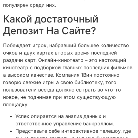
популярен среди них.
Какой достаточный
Депозит На Сайте?
Побеждает игрок, набравший большее количество
очков и двух картах вторых время последней
раздачи карт. Онлайн-кинотеатр – это настоящий
кинотеатр с подборкой главных последних фильмов
а высоком качестве. Компания 1Вин постоянно
говорю свежие игры а свою библиотеку, того
пользователи всегда должно сыграть во что-то
новое, не поднимая при этом существующую
площадку.
Успех опирается на анализ данных и
ответственное управление банкроллом.
Представьте себе интерактивное телешоу, где