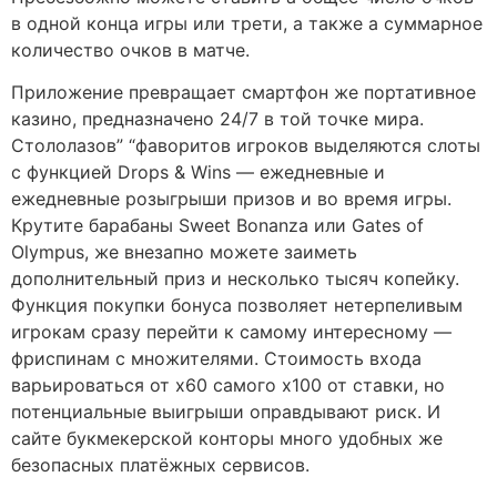
в одной конца игры или трети, а также а суммарное
количество очков в матче.
Приложение превращает смартфон же портативное
казино, предназначено 24/7 в той точке мира.
Стололазов” “фаворитов игроков выделяются слоты
с функцией Drops & Wins — ежедневные и
ежедневные розыгрыши призов и во время игры.
Крутите барабаны Sweet Bonanza или Gates of
Olympus, же внезапно можете заиметь
дополнительный приз и несколько тысяч копейку.
Функция покупки бонуса позволяет нетерпеливым
игрокам сразу перейти к самому интересному —
фриспинам с множителями. Стоимость входа
варьироваться от x60 самого x100 от ставки, но
потенциальные выигрыши оправдывают риск. И
сайте букмекерской конторы много удобных же
безопасных платёжных сервисов.