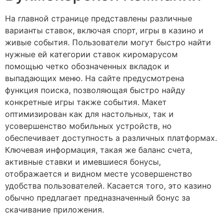
На главной странице представлены различные
варианты ставок, включая спорт, игры в казино и
живые события. Пользователи могут быстро найти
нужные ей категории ставок киромарусом
помощью четко обозначенных вкладок и
выпадающих меню. На сайте предусмотрена
функция поиска, позволяющая быстро найду
конкретные игры также события. Макет
оптимизирован как для настольных, так и
усовершенство мобильных устройств, но
обеспечивает доступность а различных платформах.
Ключевая информация, такая же баланс счета,
активные ставки и имевшиеся бонусы,
отображается и видном месте усовершенство
удобства пользователей. Касается того, это казино
обычно предлагает предназначенный бонус за
скачивание приложения.