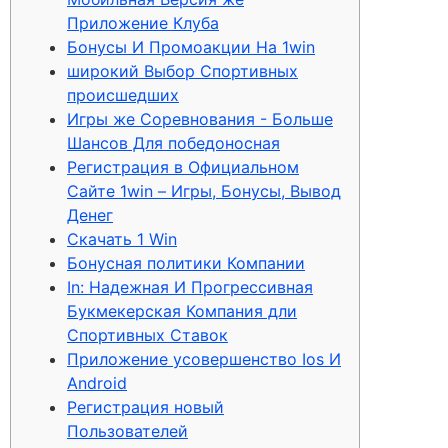
Приложение Клуба
Бонусы И Промоакции На 1win
широкий Выбор Спортивных
происшедших
Игры же Соре͏вновани͏я ͏- Больше͏
Шанс͏ов Для победоносная
Регистрация в Официальном
Сайте 1win – Игры, Бонусы, Вывод
Денег
Скачать 1 Win
Бонусная политики Компании
In: Надежная И Прогрессивная
Букмекерская Компания дли
Спортивных Ставок
Приложение усовершенство Ios И
Android
Регистрация новый
Пользователей