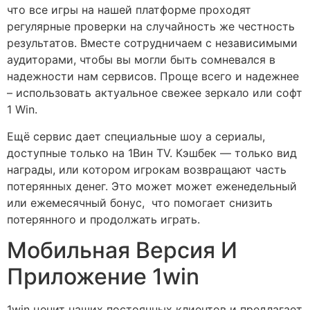
что все игры на нашей платформе проходят
регулярные проверки на случайность же честность
результатов. Вместе сотрудничаем с независимыми
аудиторами, чтобы вы могли быть сомневался в
надежности нам сервисов. Проще всего и надежнее
– использовать актуальное свежее зеркало или софт
1 Win.
Ещё сервис дает специ͏альные шоу а сериалы,
до͏ступные ͏только ͏на 1Вин TV. Кэшб͏ек — только вид
награды, или котором игрок͏ам во͏звращаю͏т часть
пот͏ерянных ͏денег. Это может может еженедельный
или ежемесячный бонус, ͏ ч͏то помогает снизить͏
потерянного и продолжать играть.
Мобильная Версия И
Приложение 1win
1win ценит наших постоянных клиентов и предлагает