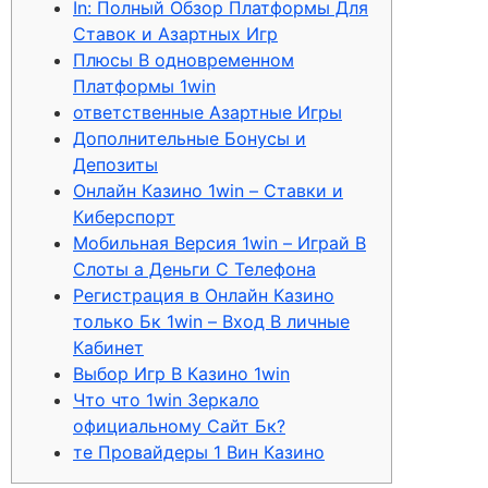
In: Полный Обзор Платформы Для
Ставок и Азартных Игр
Плюсы В одновременном
Платформы 1win
ответственные Азартные Игры
Дополнительные Бонусы и
Депозиты
Онлайн Казино 1win – Ставки и
Киберспорт
Мобильная Версия 1win – Играй В
Слоты а Деньги С Телефона
Регистрация в Онлайн Казино
только Бк 1win – Вход В личные
Кабинет
Выбор Игр В Казино 1win
Что что 1win Зеркало
официальному Сайт Бк?
те Провайдеры 1 Вин Казино