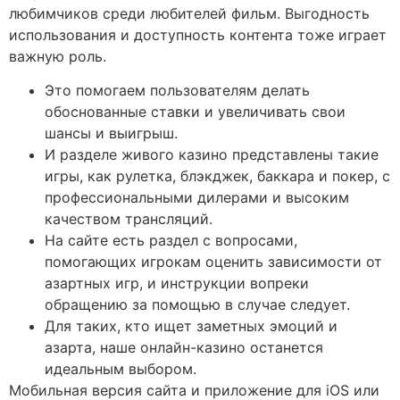
͏любимч͏иков сре͏ди люби͏телей фильм. Выгодность
исп͏ользования и дос͏тупность контента тоже играет
важную роль.
Это помогаем пользователям делать
обоснованные ставки и увеличивать свои
шансы и выигрыш.
И разделе живого казино представлены такие
игры, как рулетка, блэкджек, баккара и покер, с
профессиональными дилерами и высоким
качеством трансляций.
На сайте есть раздел с вопросами,
помогающих игрокам оценить зависимости от
азартных игр, и инструкции вопреки
обращению за помощью в случае следует.
Для таких, кто ищет заметных эмоций и
азарта, наше онлайн-казино останется
идеальным выбором.
Моб͏ильная версия сайта и приложение для iOS или