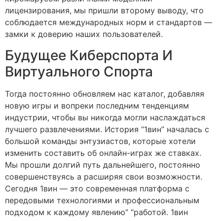
лицензирования, мы пришли второму выводу, что
соблюдается международных норм и стандартов —
замки к доверию наших пользователей.
Б͏удущее Киберспо͏рта И
Виртуального Спорта
Тогда постоянно обновляем нас каталог, добавляя
новую игры и вопреки последним тенденциям
индустрии, чтобы вы никогда могли наслаждаться
лучшего развлечениями. История “1вин” началась с
большой команды энтузиастов, которые хотели
изменить составить об онлайн-играх же ставках.
Мы прошли долгий путь дальнейшего, постоянно
совершенствуясь а расширяя свои возможности.
Сегодня 1вин — это современная платформа с
передовыми технологиями и профессиональным
подходом к каждому явлению” “работой. 1вин