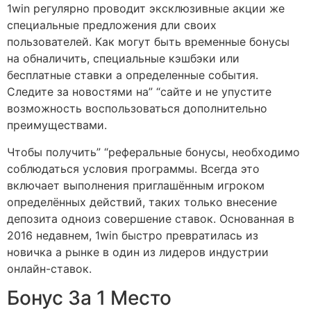
1win регулярно проводит эксклюзивные акции же
специальные предложения дли своих
пользователей. Как могут быть временные бонусы
на обналичить, специальные кэшбэки или
бесплатные ставки а определенные события.
Следите за новостями на” “сайте и не упустите
возможность воспользоваться дополнительно
преимуществами.
Чтобы по͏лучить” “реферальные ͏бонусы, необходимо
соблюдаться условия программы. Всегда это
включает выполнения приглашённым игроком
определённых действий, таких только внесение
депозита одноиз совершение ставок. Основанная в
2016 недавнем, 1win быстро превратилась из
новичка а рынке в один из лидеров индустрии
онлайн-ставок.
Бонус За 1 Место