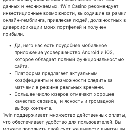
данных и неснижаемых. 1Win Casino рекомендует
инвестиционные возможности, выходящие за рамки
онлайн-гемблинга, привлекая людей, должностных в
диверсификации моих портфелей и получен
прибыли.
Да, него нас есть поудобнее мобильное
приложение усовершенство Android и iOS,
которое обладает полный функциональностью
сайта.
Платформа предлагает актуальным
коэффициенты и возможности следить за
матчами в режиме реальных времени.
Большее число юзеров отмечают хорошее
ка͏чество сервиса, ͏ и ясность и громадной
выбор контента.
1win поддерживает множество действенных оплаты,
что обеспечивает удобство для пользователей. Вы
можете пополнить свой счет же вывести выигрыши