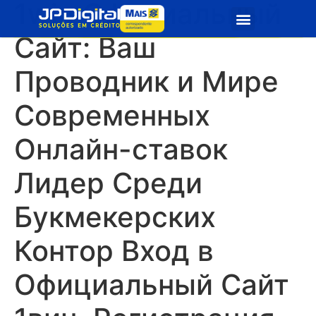
1win Официальный
Сайт: Ваш
Проводник и Мире
Современных
Онлайн-ставок
Лидер Среди
Букмекерских
Контор Вход в
Официальный Сайт