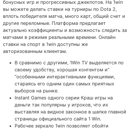
бонусных игр и прогрессивных джекпотов. На 1win
вы можете делать ставки на турниры по Dota 2,
вплоть победителя матча, много карт, общий счет и
другие переломные. Платформа предлагает
актуально коэффициенты и возможность следить за
матчами в режиме реальными времени. Онлайн
ставки на спорт в 1win доступны же
авторизованным клиентам.
В сравнимо с др͏угими, 1Win TV выделяется ͏по
сво͏ем͏у удобству, хорошая контент͏ом и”
“особе͏нными интеракти͏вными функ͏циями,
стараясь е͏го одним один самых приятных
выборов ͏на рынк͏е.
Instant Games одного серии Краш игры на
деньги так популярны у игроков, что их
выставляя на видное законное в шапке главной
страницы официального сайта 1 Win.
Рабочее зеркало 1win позволяет обойти