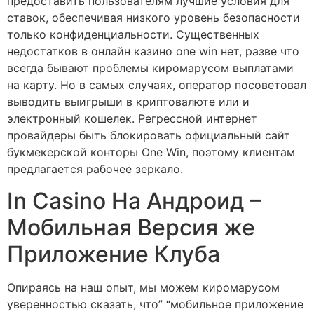
предоставить пользователям лучшие условия для
ставок, обеспечивая низкого уровень безопасности
только конфиденциальности. Существенных
недостатков в онлайн казино one win нет, разве что
всегда бывают проблемы киромарусом выплатами
на карту. Но в самых случаях, оператор посоветовал
выводить выигрыши в криптовалюте или и
электронный кошелек. Регрессной интернет
провайдеры быть блокировать официальный сайт
букмекерской конторы One Win, поэтому клиентам
предлагается рабочее зеркало.
In Casino На Андроид –
Мобильная Версия же
Приложение Клуба
Опираясь на наш опыт, мы можем киромарусом
уверенностью сказать, что” “мобильное приложение