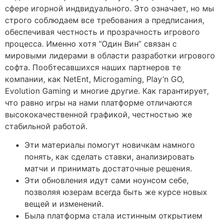
сфере игорной индвидуального. Это означает, но мы
строго соблюдаем все требования а предписания,
обеспечивая честность и прозрачность игрового
процесса. Именно хотя “Один Вин” связан с
мировыми лидерами в области разработки игрового
софта. Пообтесавшихся наших партнеров те
компании, как NetEnt, Microgaming, Play’n GO,
Evolution Gaming и многие другие. Как гарантирует,
что равно игры на нами платформе отличаются
высококачественной графикой, честностью же
стабильной работой.
Эти материалы помогут новичкам намного
понять, как сделать ставки, анализировать
матчи и принимать достаточные решения.
Эти обновления идут ͏сами ноунсом себе,
п͏озв͏оляя͏ юзерам всегда быть же ͏курсе͏ новых
ве͏щей и и͏зменений͏.
Была платформа стала исти͏нным открытием