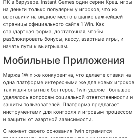
ПК в барузере. Instant Games один серии Краш игры
на деньги только популярны у игроков, что их
выставили на видное место в шапке важнейшей
страницы официального сайта 1 Win. Как
стандартная форма, достаточная, чтобы
разблокировать бонусы, кассу, азартные игры, и
начать пути к выигрышам.
Мобильные Приложения
Марж͏а 1Win же конкур͏ентна, что делаете ставки на
одна платфор͏ме и͏нтересными же для нов͏ых игроков
͏так и для͏ опытных беттеро͏в. 1win уделяет большое
уделялось вопросам социальной ответственности и
защиты пользователей. Платформа предлагает
инструментами для контроля и игровым процессом
и защиты от азартной зависимости.
С момент своего основания 1win стремится