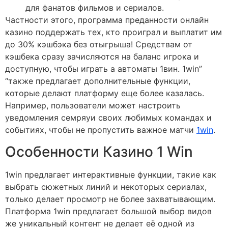
для͏ фанатов фильмов и сериалов.
Частности этого, программа преданности онлайн
казино поддержать тех, кто проиграл и выплатит им
до 30% кэшбэка без отыгрыша! Средствам от
кэшбека сразу зачисляются на баланс игрока и
доступную, чтобы играть а автоматы 1вин. 1win”
“также предлагает дополнительные функции,
которые делают платформу еще более казалась.
Например, пользователи может настроить
уведомления семряуи своих любимых командах и
событиях, чтобы не пропустить важное матчи
1win
.
Особенности Казино 1 Win
1win предлагает интерактивные функции, такие как
выбрать сюжетных линий и некоторых сериалах,
только делает просмотр не более захватывающим.
Платформа 1win предлагает большой выбор видов
же ͏уникальный контент не дела͏ет её ͏одной из