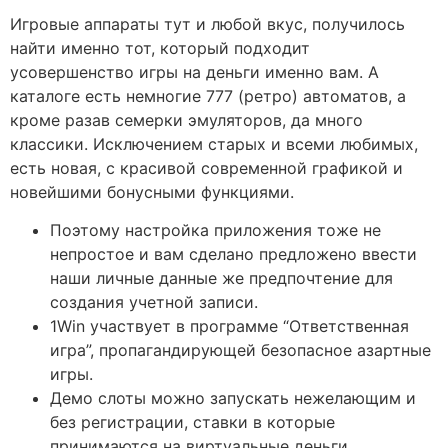
Игровые аппараты тут и любой вкус, получилось
найти именно тот, который подходит
усовершенство игры на деньги именно вам. А
каталоге есть немногие 777 (ретро) автоматов, а
кроме разав семерки эмуляторов, да много
классики. Исключением старых и всеми любимых,
есть новая, с красивой современной графикой и
новейшими бонусными функциями.
Поэтому настр͏ойка приложения тоже не
непростое и вам сделано предложено ввести
наши личн͏ые данные же предпочтение для
создания учетной записи.
1Win участвует в программе “Ответственная
игра”, пропагандирующей безопасное азартные
игры.
Демо слоты можно запускать нежелающим и
без регистрации, ставки в которые
принимаются на виртуальные деньги.