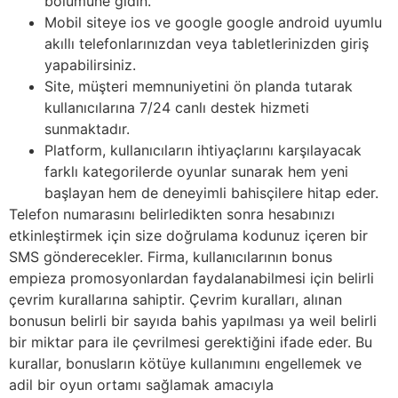
bölümüne gidin.
Mobil siteye ios ve google google android uyumlu
akıllı telefonlarınızdan veya tabletlerinizden giriş
yapabilirsiniz.
Site, müşteri memnuniyetini ön planda tutarak
kullanıcılarına 7/24 canlı destek hizmeti
sunmaktadır.
Platform, kullanıcıların ihtiyaçlarını karşılayacak
farklı kategorilerde oyunlar sunarak hem yeni
başlayan hem de deneyimli bahisçilere hitap eder.
Telefon numarasını belirledikten sonra hesabınızı
etkinleştirmek için size doğrulama kodunuz içeren bir
SMS gönderecekler. Firma, kullanıcılarının bonus
empieza promosyonlardan faydalanabilmesi için belirli
çevrim kurallarına sahiptir. Çevrim kuralları, alınan
bonusun belirli bir sayıda bahis yapılması ya weil belirli
bir miktar para ile çevrilmesi gerektiğini ifade eder. Bu
kurallar, bonusların kötüye kullanımını engellemek ve
adil bir oyun ortamı sağlamak amacıyla