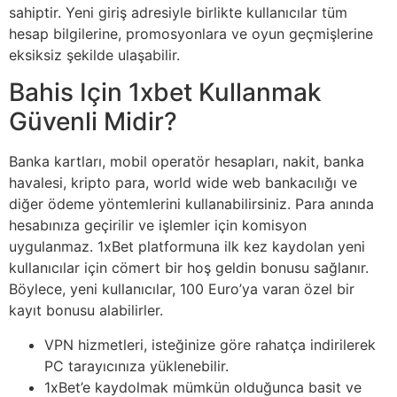
sahiptir. Yeni giriş adresiyle birlikte kullanıcılar tüm
hesap bilgilerine, promosyonlara ve oyun geçmişlerine
eksiksiz şekilde ulaşabilir.
Bahis Için 1xbet Kullanmak
Güvenli Midir?
Banka kartları, mobil operatör hesapları, nakit, banka
havalesi, kripto para, world wide web bankacılığı ve
diğer ödeme yöntemlerini kullanabilirsiniz. Para anında
hesabınıza geçirilir ve işlemler için komisyon
uygulanmaz. 1xBet platformuna ilk kez kaydolan yeni
kullanıcılar için cömert bir hoş geldin bonusu sağlanır.
Böylece, yeni kullanıcılar, 100 Euro’ya varan özel bir
kayıt bonusu alabilirler.
VPN hizmetleri, isteğinize göre rahatça indirilerek
PC tarayıcınıza yüklenebilir.
1xBet’e kaydolmak mümkün olduğunca basit ve