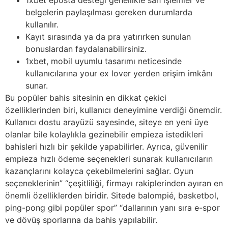
1xbet eposta desteği genellikle sah işlemler ve
belgelerin paylaşılması gereken durumlarda
kullanılır.
Kayıt sırasında ya da pra yatırırken sunulan
bonuslardan faydalanabilirsiniz.
1xbet, mobil uyumlu tasarımı neticesinde
kullanıcılarına your ex lover yerden erişim imkânı
sunar.
Bu popüler bahis sitesinin en dikkat çekici
özelliklerinden biri, kullanıcı deneyimine verdiği önemdir.
Kullanıcı dostu arayüzü sayesinde, siteye en yeni üye
olanlar bile kolaylıkla gezinebilir empieza istedikleri
bahisleri hızlı bir şekilde yapabilirler. Ayrıca, güvenilir
empieza hızlı ödeme seçenekleri sunarak kullanıcıların
kazançlarını kolayca çekebilmelerini sağlar. Oyun
seçeneklerinin” “çeşitliliği, firmayı rakiplerinden ayıran en
önemli özelliklerden biridir. Sitede balompié, basketbol,
ping-pong gibi popüler spor” “dallarının yanı sıra e-spor
ve dövüş sporlarına da bahis yapılabilir.