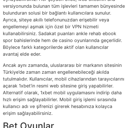
versiyonunda bulunan tüm işlevleri tamamen bünyesinde
bulunduran solusi bir bağlantı kullanıcılara sunulur.
Ayrıca, siteye akıllı telefonunuzdan erişebilir veya
engellemeyi aşmak için özel bir VPN hizmeti
kullanabilirsiniz. Sadakat puanları ankle rehab ebook
spor bahislerinde hem de casino oyunlarında geçerlidir.
Böylece farklı kategorilerde aktif olan kullanıcılar
avantaj elde eder.
Ancak aynı zamanda, uluslararası bir markanın sitesinin
Türkiye’de zaman zaman engellenebileceği akılda
tutulmalıdır. Kullanıcılar, mobil cihazlarından tarayıcılarını
açarak 1xbet’in resmi web sitesine giriş yapabilirler.
Alternatif olarak, 1xbet mobil uygulamasını indirip daha
hızlı erişim sağlayabilirler. Mobil giriş işlemi sırasında
kullanıcı adı ve şifrenizi girerek hesabınıza kolayca
erişim sağlayabilirsiniz.
Bet Oyunlar