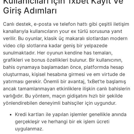
Kullanıcıları Için 1xbet Kayıt Ve
Giriş Adımları
Canlı destek, e-posta ve telefon hattı gibi çeşitli iletişim
kanallarıyla kullanıcıların your ex türlü sorusuna yanıt
verilir. Bu oyunlar, klasik üç makaralı slotlardan modern
video clip slotlarına kadar geniş bir yelpazede
sunulmaktadır. Her oyunun kendine has temaları,
grafikleri ve bonus özellikleri bulunur. Bir kullanıcının,
bahis oynamaya başlamadan önce, platformda hesap
oluşturması, kişisel hesabına girmesi ve em virtude de
yatırması gerekir. Önemli bir avantaj, 1xBet’te başlamış
ancak tamamlanmayan etkinliklere ilişkin canlı bahislerin
varlığıdır. Bu yöntem, maçın gidişatını hızlı bir şekilde
yönlendirebilen deneyimli bahisçiler için uygundur.
Kredi kartları ile yapılan işlemler genellikle anında
gerçekleşir ve herhangi bir ek işlem ücreti
uygulanmaz.