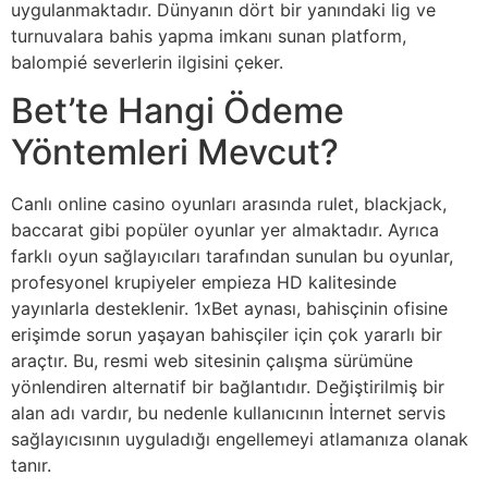
uygulanmaktadır. Dünyanın dört bir yanındaki lig ve
turnuvalara bahis yapma imkanı sunan platform,
balompié severlerin ilgisini çeker.
Bet’te Hangi Ödeme
Yöntemleri Mevcut?
Canlı online casino oyunları arasında rulet, blackjack,
baccarat gibi popüler oyunlar yer almaktadır. Ayrıca
farklı oyun sağlayıcıları tarafından sunulan bu oyunlar,
profesyonel krupiyeler empieza HD kalitesinde
yayınlarla desteklenir. 1xBet aynası, bahisçinin ofisine
erişimde sorun yaşayan bahisçiler için çok yararlı bir
araçtır. Bu, resmi web sitesinin çalışma sürümüne
yönlendiren alternatif bir bağlantıdır. Değiştirilmiş bir
alan adı vardır, bu nedenle kullanıcının İnternet servis
sağlayıcısının uyguladığı engellemeyi atlamanıza olanak
tanır.