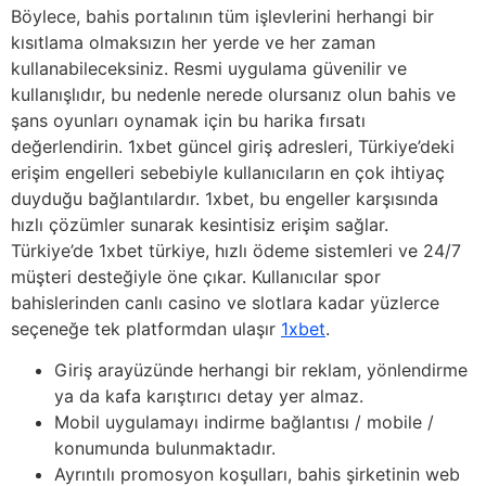
Böylece, bahis portalının tüm işlevlerini herhangi bir
kısıtlama olmaksızın her yerde ve her zaman
kullanabileceksiniz. Resmi uygulama güvenilir ve
kullanışlıdır, bu nedenle nerede olursanız olun bahis ve
şans oyunları oynamak için bu harika fırsatı
değerlendirin. 1xbet güncel giriş adresleri, Türkiye’deki
erişim engelleri sebebiyle kullanıcıların en çok ihtiyaç
duyduğu bağlantılardır. 1xbet, bu engeller karşısında
hızlı çözümler sunarak kesintisiz erişim sağlar.
Türkiye’de 1xbet türkiye, hızlı ödeme sistemleri ve 24/7
müşteri desteğiyle öne çıkar. Kullanıcılar spor
bahislerinden canlı casino ve slotlara kadar yüzlerce
seçeneğe tek platformdan ulaşır
1xbet
.
Giriş arayüzünde herhangi bir reklam, yönlendirme
ya da kafa karıştırıcı detay yer almaz.
Mobil uygulamayı indirme bağlantısı / mobile /
konumunda bulunmaktadır.
Ayrıntılı promosyon koşulları, bahis şirketinin web