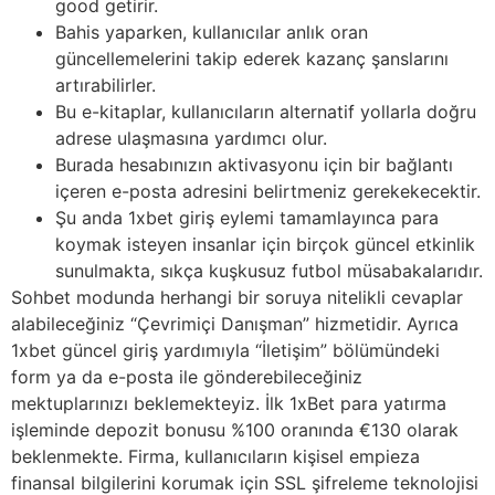
good getirir.
Bahis yaparken, kullanıcılar anlık oran
güncellemelerini takip ederek kazanç şanslarını
artırabilirler.
Bu e-kitaplar, kullanıcıların alternatif yollarla doğru
adrese ulaşmasına yardımcı olur.
Burada hesabınızın aktivasyonu için bir bağlantı
içeren e-posta adresini belirtmeniz gerekekecektir.
Şu anda 1xbet giriş eylemi tamamlayınca para
koymak isteyen insanlar için birçok güncel etkinlik
sunulmakta, sıkça kuşkusuz futbol müsabakalarıdır.
Sohbet modunda herhangi bir soruya nitelikli cevaplar
alabileceğiniz “Çevrimiçi Danışman” hizmetidir. Ayrıca
1xbet güncel giriş yardımıyla “İletişim” bölümündeki
form ya da e-posta ile gönderebileceğiniz
mektuplarınızı beklemekteyiz. İlk 1xBet para yatırma
işleminde depozit bonusu %100 oranında €130 olarak
beklenmekte. Firma, kullanıcıların kişisel empieza
finansal bilgilerini korumak için SSL şifreleme teknolojisi