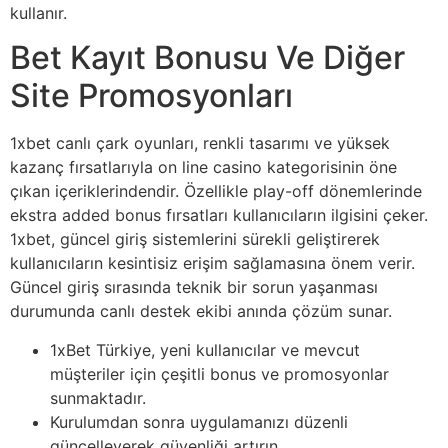
kullanır.
Bet Kayıt Bonusu Ve Diğer
Site Promosyonları
1xbet canlı çark oyunları, renkli tasarımı ve yüksek
kazanç fırsatlarıyla on line casino kategorisinin öne
çıkan içeriklerindendir. Özellikle play-off dönemlerinde
ekstra added bonus fırsatları kullanıcıların ilgisini çeker.
1xbet, güncel giriş sistemlerini sürekli geliştirerek
kullanıcıların kesintisiz erişim sağlamasına önem verir.
Güncel giriş sırasında teknik bir sorun yaşanması
durumunda canlı destek ekibi anında çözüm sunar.
1xBet Türkiye, yeni kullanıcılar ve mevcut
müşteriler için çeşitli bonus ve promosyonlar
sunmaktadır.
Kurulumdan sonra uygulamanızı düzenli
güncelleyerek güvenliği artırın.