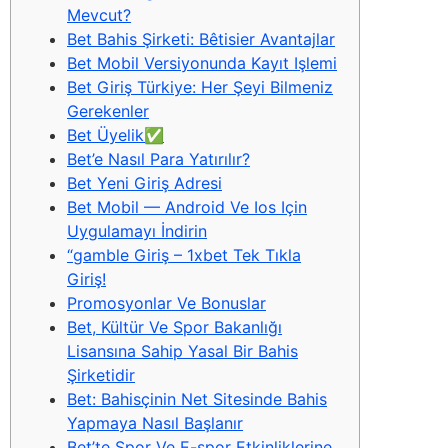
Mevcut?
Bet Bahis Şirketi: Bêtisier Avantajlar
Bet Mobil Versiyonunda Kayıt Işlemi
Bet Giriş Türkiye: Her Şeyi Bilmeniz
Gerekenler
Bet Üyelik✅
Bet’e Nasıl Para Yatırılır?
Bet Yeni Giriş Adresi
Bet Mobil — Android Ve Ios Için
Uygulamayı İndirin
“gamble Giriş – 1xbet Tek Tıkla
Giriş!
Promosyonlar Ve Bonuslar
Bet, Kültür Ve Spor Bakanlığı
Lisansına Sahip Yasal Bir Bahis
Şirketidir
Bet: Bahisçinin Net Sitesinde Bahis
Yapmaya Nasıl Başlanır
Bet’te Spor Ve E-spor Etkinliklerine