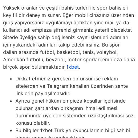
Yüksek oranlar ve çeşitli bahis türleri ile spor bahisleri
keyifli bir deneyim sunar. Eğer mobil cihazınız üzerinden
giriş yapıyorsanız uygulamayı açtıktan yine mail ya da
kullanıcı adı empieza şifrenizi girmeniz yeterli olacaktır.
Sitede üyeliğe sahip değilseniz kayıt işlemleri adımları
için yukarıdaki adımları takip edebilirsiniz. Bu spor
dalları arasında futbol, basketbol, tenis, voleybol,
Amerikan futbolu, beyzbol, motor sporları empieza daha
birçok spor bulunmaktadır
1xbet
.
Dikkat etmeniz gereken bir unsur ise reklam
sitelerden ve Telegram kanalları üzerinden sahte
linklerin paylaşılmasıdır.
Ayrıca genel hüküm empieza koşullar içerisinde
bulunan şartlardan birkaçının ihmal edilmesi
durumunda üyelerin sistemden uzaklaştırılması söz
konusu olabilir.
Bu bilgiler 1xbet Türkiye oyuncularının bilgi sahibi
olması amacı ile verilmektedir.