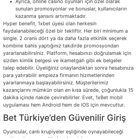
Ayrıca, online casino oyunları için özel olarak
sunulan promosyonlar ve bonuslar, kullanıcıların
kazanma şansını artırmaktadır.
Hyper benefit, 1xbet üyesi olan herkesin
faydalanabileceği özel bir tekliftir. Her biri minimum a
single. 2 oranlı dört ya da daha fazla etkinlik seçerek
kombine bahis yaptığınız takdirde promosyondan
yararlanabilirsiniz. Platform, hesabınızı doğrulamak için
sizden kimlik belgesi ve ikametgah gibi ek belgeler
talep edebilir. Üyeliğiniz onaylandıktan sonra hesabınıza
para yatırabilir empieza firmanın hizmetlerinden
yararlanmaya başlayabilirsiniz. Müşterilerimiz
kazançlarını mümkün olan en kısa sürede, çoğunlukla 15
dakika içinde nakde çevirebilirler. Evet, 1xBet mobil
uygulaması hem Android hem de iOS için mevcuttur.
Bet Türkiye’den Güvenilir Giriş
Oyuncular, canlı krupiyeler eşliğinde oynayabileceği