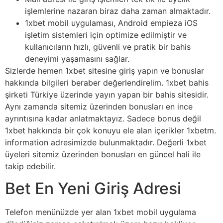
işlemlerine nazaran biraz daha zaman almaktadır.
1xbet mobil uygulaması, Android empieza iOS
işletim sistemleri için optimize edilmiştir ve
kullanıcıların hızlı, güvenli ve pratik bir bahis
deneyimi yaşamasını sağlar.
Sizlerde hemen 1xbet sitesine giriş yapın ve bonuslar
hakkında bilgileri beraber değerlendirelim. 1xbet bahis
şirketi Türkiye üzerinde yayın yapan bir bahis sitesidir.
Aynı zamanda sitemiz üzerinden bonusları en ince
ayrıntısına kadar anlatmaktayız. Sadece bonus değil
1xbet hakkında bir çok konuyu ele alan içerikler 1xbetm.
information adresimizde bulunmaktadır. Değerli 1xbet
üyeleri sitemiz üzerinden bonusları en güncel hali ile
takip edebilir.
Bet En Yeni Giriş Adresi
Telefon menünüzde yer alan 1xbet mobil uygulama