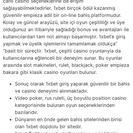
canlı casino seçeneklerine de erişim
sağlayabilmektedirler. 1xbet birçok ödül kazanmış
güvenilir empieza adil bir on-line bahis platformudur.
Kolay ve güncel arayüzü, site içi oyun çeşitliliği ve üye
olduğunuz an itibariyle sağladığı bonus ve avantajları ile
kullanıcılardan tam not almayı başarmıştır. 1xbet’e giriş
yapmak ve üyelik işlemlerini tamamlamak oldukça”
“basit bir süreçtir. 1xbet, çeşitli casino oyunlarıyla da
kullanıcılarına eğlenceli bir deneyim sunar. Bu oyunlar
arasında slot makineleri, rulet, blackjack, poker empieza
bakara gibi klasik casino oyunları bulunur.
Sonuç olarak 1xbet giriş yaparak güvenilir bir bahis
ve casino deneyimi alınmaktadır.
Video poker, rus ruleti, üç boyutlu position casino
kategorisinde bulunan oyun seçeneklerinden
bazılarıdır.
Dünyanın en önde gelen bahis sitelerinden birisi
olan 1xbet dopdolu bir sitedir.