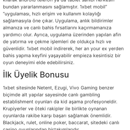
bundan yararlanmasını sağlamıştır. 1xbet mobil”
“uygulaması, hızlı erişim ve kullanım kolaylığı
sağlamasıyla öne çıkar. Uygulama, anlık bildirimler
almanıza ve canlı bahis fırsatlarını kaçırmamanıza
yardımcı olur. Ayrıca, uygulama üzerinden yapılan afin
de yatırma ve çekme işlemleri de oldukça hızlı ve
güvenlidir. 1xbet mobil indirerek, her an your ex yerden
bahis yapma keyfini yaşayabilir empieza kesintisiz bir
oyun deneyimi elde edebilirsiniz.
İlk Üyelik Bonusu
1xbet sitesinde Netent, Ezugi, Vivo Gaming benzer
biçimde alt yapılar sayesinde canlı gambling
establishment oyunları da kid aşama profesyoneldir.
Krupiyerler ve öteki rakipler ile birlikte oynanan
oyunlarda rakibe karşı başarı sağlamak önemlidir.
Blackjack, rulet, online poker, baccarat, sitedeki canlı
casino oyunlarından birtakımlarıdır.