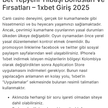
Fırsatları – 1xbet Giriş 2025
Canlı casino deneyimi, gerçek bir kumarhanede gibi
hissetmenizi ve bu heyecanı yaşamınızı sağlamaktadır.
Ancak, çevrimiçi kumarhane oyunlarının yasal durumları
ülkeden ülkeye değişebilir. Oyun oynamadan önce yerel
yasal düzenlemeleri kontrol etmek önemlidir. Bu
promosyon linklerine facebook ve twitter gibi sosyal
paylaşım sayfalarından weil ulaşabilirsiniz. IPhone’a
1xbet indirmek isteyen müşterilerin bölgeyi Kolombiya
olarak değiştirdikten sonra Application Store
uygulamasını indirmeleri gerekiyor. Bunun nasıl
yapılacağını anlamanın en kolay yolu, 1xbet’in
“Uygulamalar” sekmesinde bulunan resimli talimatları
kullanmaktır.
Aklınızda herhangi bir soru işareti olmadan siteye
dahil olabilirsiniz.