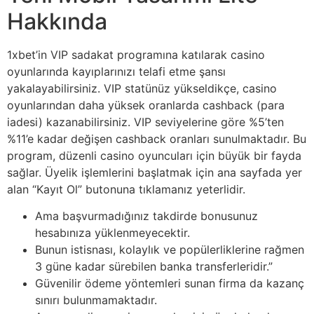
Hakkında
1xbet’in VIP sadakat programına katılarak casino
oyunlarında kayıplarınızı telafi etme şansı
yakalayabilirsiniz. VIP statünüz yükseldikçe, casino
oyunlarından daha yüksek oranlarda cashback (para
iadesi) kazanabilirsiniz. VIP seviyelerine göre %5’ten
%11’e kadar değişen cashback oranları sunulmaktadır. Bu
program, düzenli casino oyuncuları için büyük bir fayda
sağlar. Üyelik işlemlerini başlatmak için ana sayfada yer
alan “Kayıt Ol” butonuna tıklamanız yeterlidir.
Ama başvurmadığınız takdirde bonusunuz
hesabınıza yüklenmeyecektir.
Bunun istisnası, kolaylık ve popülerliklerine rağmen
3 güne kadar sürebilen banka transferleridir.”
Güvenilir ödeme yöntemleri sunan firma da kazanç
sınırı bulunmamaktadır.