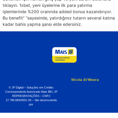
tıklayın. 1xbet, yeni üyelerine ilk para yatırma
işlemlerinde %200 oranında added bonus kazandırıyor.
Bu benefit” “sayesinde, yatırdığınız tutarın several katına
kadar bahis yapma şansı elde edersiniz.
Nícola Di’Moura
© JP Digital – Soluções em Crédito.
Correspondente Autorizado Mais BB | JP
REPRESENTAÇÕES – CNPJ:
27.786.684/0001-55 – Site desenvolvido
por