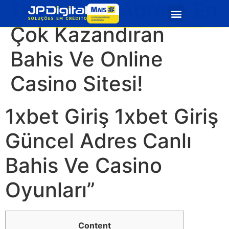
1xbet Giriş Adresi ️ En
Quem Somos
Seja Parceiro
Çok Kazandıran
Bahis Ve Online
Casino Sitesi!
1xbet Giriş 1xbet Giriş
Güncel Adres Canlı
Bahis Ve Casino
Oyunları”
Content