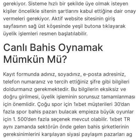
gerekiyor. Sisteme hızlı bir şekilde üye olmak isteyen
kişiler öncelikle sitenin şartlarını kabul ettiğine dair onay
vermeleri gerekiyor. Aktif website sitesinin giriş
sayfasının sağ üst köşesinde yeşil butona tıklayarak
üyelik işlemleri resmen başlatılabilir.
Canlı Bahis Oynamak
Mümkün Mü?
Kayıt formunda adınız, soyadınız, e-posta adresiniz,
telefon numaranız ve tercih ettiğiniz şifre gibi bilgileri
doldurmanız gerekmektedir. Bu bilgilerin eksiksiz ve
doğru girilmesi, üyelik işleminin sorunsuz tamamlanması
için önemlidir. Çoğu spor için 1xbet müşterileri 30’dan
fazla spor bahis pazarı bulacak empieza büyük oyunlar
için 1. 500’den fazla seçenek mevcut olabilir. 1xbet TR
aynı zamanda sektörün önde gelen bahis şirketlerinin
gereksinimlerini karşılayan siyasi paylaşım pazarları ag