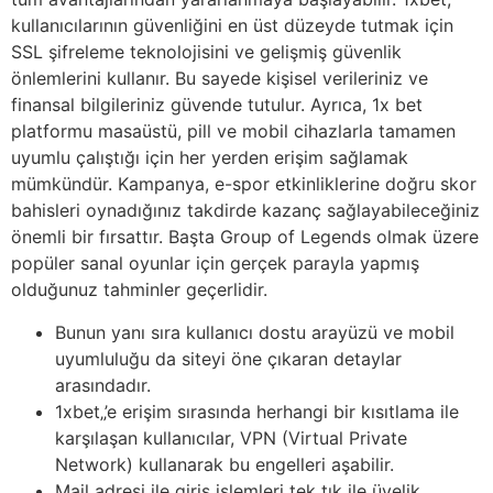
kullanıcılarının güvenliğini en üst düzeyde tutmak için
SSL şifreleme teknolojisini ve gelişmiş güvenlik
önlemlerini kullanır. Bu sayede kişisel verileriniz ve
finansal bilgileriniz güvende tutulur. Ayrıca, 1x bet
platformu masaüstü, pill ve mobil cihazlarla tamamen
uyumlu çalıştığı için her yerden erişim sağlamak
mümkündür. Kampanya, e-spor etkinliklerine doğru skor
bahisleri oynadığınız takdirde kazanç sağlayabileceğiniz
önemli bir fırsattır. Başta Group of Legends olmak üzere
popüler sanal oyunlar için gerçek parayla yapmış
olduğunuz tahminler geçerlidir.
Bunun yanı sıra kullanıcı dostu arayüzü ve mobil
uyumluluğu da siteyi öne çıkaran detaylar
arasındadır.
1xbet„’e erişim sırasında herhangi bir kısıtlama ile
karşılaşan kullanıcılar, VPN (Virtual Private
Network) kullanarak bu engelleri aşabilir.
Mail adresi ile giriş işlemleri tek tık ile üyelik