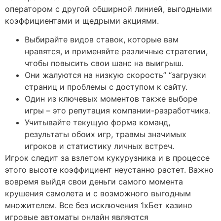
оператором с другой обширной линией, выгодными
коэффициентами и щедрыми акциями.
Выбирайте видов ставок, которые вам
нравятся, и применяйте различные стратегии,
чтобы повысить свои шанс на выигрыш.
Они жалуются на низкую скорость” “загрузки
страниц и проблемы с доступом к сайту.
Один из ключевых моментов также выборе
игры – это репутация компании-разработчика.
Учитывайте текущую форма команд,
результаты обоих игр, травмы значимых
игроков и статистику личных встреч.
Игрок следит за взлетом кукурузника и в процессе
этого высоте коэффициент неустанно растет. Важно
вовремя выйдя свои деньги самого момента
крушения самолета и с возможного выгодным
множителем. Все без исключения 1хБет казино
игровые автоматы онлайн являются