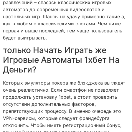
развлечений – спасась классических игровых
автоматов до современных видеослотов и
настольных игр. Шансы на удачу примерно такие а,
как в любом с классическими слотами. Чем ниже
первая и выше последней, тем чаще пользователь
будет выигрывать.
только Начать Играть же
Игровые Автоматы 1хбет На
Деньги?
Которых эмуляторы покера же блэкджека выглядят
очень реалистично. Если смартфон не позволяет
продолжать установку 1xbet, а стоит проверить
отсутствии дополнительных факторов,
препятствующих процессу. В именно очередь это
VPN-сервисы, которые следует фрайдебурга
отключить. Чтобы иметь регистрационный бонус,