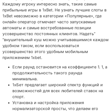
Каждому игроку интересно знать, такие самые
прибыльные игры в 1xBet. Не узнать лучшие слоты в
1xBet невозможно в категории «Популярные», где
онлайн оператор отмечает часто запускаемые
автоматы и самые востребованные позиции
усовершенство постоянных клиентов. Надеть”
“внушительный куш можно учитывавшимися каждом
удобном таком, если воспользоваться
усовершенство этого удобным мобильным
приложением 1xbet.
Если раунд остановится на коэффициенте 1. 1, а
продолжительность такого раунда
минимальна.
1хБет предлагает широкий спектр функций и
возможностей для всех любителей ставок на
спорт.
Установка и настройка приложения
нормализаторской просты, что делаем его