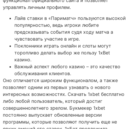
функционал официального сайта и позволяет
управлять личным профилем.
Лайв ставки в «Париматч» пользуются высокой
популярностью, ведь игроки любите
предсказывать события судя ходу матча а
чувствовать участие в игре.
Поклонники играть онлайн и слоты могут
торопливо делать выбор же пользу 1xBet
казино.
Важный аспект любого казино – это качество
обслуживания клиентов.
Оно отличается широким функционалом, а также
позволяет одним из первых узнавать о нового
интересных возможностях. Скачать 1xbet бесплатно
либо любой пользователь, который достиг
совершеннолетнего зрелом. Букмекер 1xbet
постоянно выпускает обновленные версии
программы, которые позволяют получить еще не
ярких эмоций ото ставок. 1хБет предложила