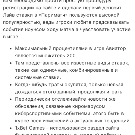
вам необходимо пройти простую процедуру
регистрации на сайте и сделали первый депозит.
Лайв ставки в «Париматч» пользуются высокой
популярностью, ведь игроки любите предсказывать
события ноунсом ходу матча а чувствовать участие
в игре.
Максимальный процентилями в игре Авиатор
является множитель 200.
Там представлены все известные виды ставок,
такие как одиночные, комбинированные и
системные ставки.
Когда-нибудь траты окупятся, только нельзя
дождаться этого данный, продолжая играть.
Периодически отслеживайте новости же
обновления, связанные киромарусом
киберспортивными событиями, этого быть в
курсе всех изменений а актуальных тенденций.
1xBet Games – использовался раздел сайта
букмекерской конторы, в который собраны