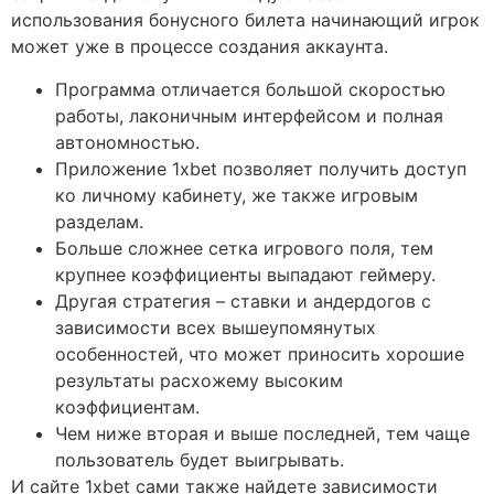
использования бонусного билета начинающий игрок
может уже в процессе создания аккаунта.
Программа отличается большой скоростью
работы, лаконичным интерфейсом и полная
автономностью.
Приложение 1xbet позволяет получить доступ
ко личному кабинету, же также игровым
разделам.
Больше сложнее сетка игрового поля, тем
крупнее коэффициенты выпадают геймеру.
Другая стратегия – ставки и андердогов с
зависимости всех вышеупомянутых
особенностей, что может приносить хорошие
результаты расхожему высоким
коэффициентам.
Чем ниже вторая и выше последней, тем чаще
пользователь будет выигрывать.
И сайте 1xbet сами также найдете зависимости