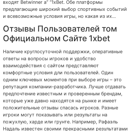
входят Betwinner а” “1xBet. Обе платформы
предлагающие широкий выбор спортивных событий
и всевозможные условия игры, но какая из их…
Отзывы Пользователей том
Официальном Сайте 1xbet
Наличие круглосуточной поддержки, оперативные
ответы на вопросы игроков и удобство
взаимодействия с сайтом представляют
комфортные условия дли пользователей. Один
одним ключевых моментов при выборе игры – это
репутация компании-разработчика. Лучше отдавать
предпочтение известным и проверенным брендам,
которые уже давно находятся на рынке и имеет
положительные отзывы спасась игроков. Разные
игроки могут показывать или результаты на
пожухлую, харде или грунте. Например, Рафаэль
Надаль известен своими прекрасными результатами