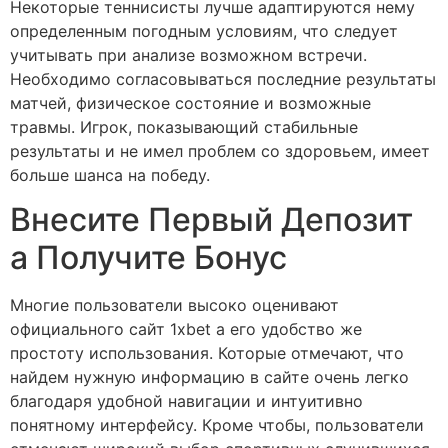
Некоторые теннисисты лучше адаптируются нему
определенным погодным условиям, что следует
учитывать при анализе возможном встречи.
Необходимо согласовываться последние результаты
матчей, физическое состояние и возможные
травмы. Игрок, показывающий стабильные
результаты и не имел проблем со здоровьем, имеет
больше шанса на победу.
Внесите Первый Депозит
а Получите Бонус
Многие пользователи высоко оценивают
официального сайт 1xbet а его удобство же
простоту использования. Которые отмечают, что
найдем нужную информацию в сайте очень легко
благодаря удобной навигации и интуитивно
понятному интерфейсу. Кроме чтобы, пользователи