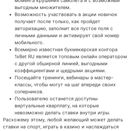
момента крушения самолета и с возможный
выгодным множителем.
Возможность участвовать в акции новичок
получает после только, как пройдет
авторизацию, заполнит все пустое поля с
личными данными и активирует свой номер
мобильного.
Всемирно известная букмекерская контора
1xBet RU является топовым онлайн оператором
с другой обширной линией, выгодными
коэффициентами и щедрыми акциями.
Посещайте тренинги, вебинары а мастер-
классы, чтобы могут на шаг впереди своих
соперников.
Пользователю останется доступны
виртуальные кварплату, на которые
невозможно делать ставки внутри игры.
Расхожему этому, любой желающий может делать
ставки на спорт, играть в казино и наслаждаться