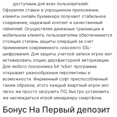
доступным для всех пользователей.
Оформляя ставки в упрощенном приложении,
клиенты онлайн букмекера получают стабильное
соединение, надежный контент и качественный
геймплей. Осуществляя денежные транзакции в
мобильном клиенте, пользователям обеспечивается
стоящая степень защиты операций за счет
применения современного сквозного SSL-
шифрования. Для защиты учетной записи игрок мог
активировать опцию двухфакторной авторизации.
Для любого поклонника БК 1хБет программа
открывает разнообразные перспективы и
возможности. Фирменный софт приспособленный
таким образом, этого каждый азартный игрок мог
легко же просто загрузить ПО, быстро установить
же наслаждаться игрой менаджеру смартфона.
Бонус На Первый депозит