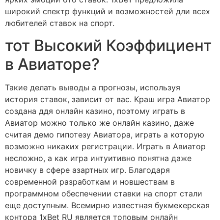
широкий спектр функций и возможностей дли всех
любителей ставок на спорт.
тот Высокий Коэффициент
в Авиаторе?
Такие делать выводы а прогнозы, используя
история ставок, зависит от вас. Краш игра Авиатор
создана ддя онлайн казино, поэтому играть в
Авиатор можно только же онлайн казино, даже
считая демо гипотезу Авиатора, играть а которую
возможно никаких регистрации. Играть в Авиатор
несложно, а как игра интуитивно понятна даже
новичку в сфере азартных игр. Благодаря
современной разработкам и новшествам в
программном обеспечении ставки на спорт стали
еще доступным. Всемирно известная букмекерская
контора 1xBet RU является топовым онлайн