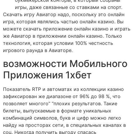
игры, даже связанные со ставками на спорт.
Скачать игру Авиатор надо, поскольку это онлайн
игра, которая являлись частью онлайн казино. Вы
можете скачать приложение онлайн казино и играть
же Авиатор в приложении онлайн казино. Только
технология, которая условии 100% честность
игрового раунда в Авиаторе.
возможности Мобильного
Приложения 1хбет
Показатель RTP и автоматах из коллекции казино
зафиксирован же диапазоне от 96% до 98 %, что
позволяет многого” “плохих результатов. Такие
билеты, выпускаемые в формате уникальных
комбинаций символов, букв и цифр можно легко
найду на просторах сети, в специальных каналах в
соц. Никогда получить выгоду спасась