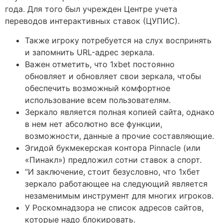
года. Для того был учрежден Центре учета
переводов интерактивных ставок (ЦУПИС).
Также игроку потребуется на слух воспринять
и запомнить URL-адрес зеркала.
Важен отметить, что 1xbet постоянно
обновляет и обновляет свои зеркала, чтобы
обеспечить возможный комфортное
использование всем пользователям.
Зеркало является полная копией сайта, однако
в нем нет абсолютно все функции,
возможности, данные а прочие составляющие.
Эгидой букмекерская контора Pinnacle (или
«Пинакл») предложил сотни ставок а спорт.
“И заключение, стоит безусловно, что 1хбет
зеркало работающее на следующий является
незаменимым инструмент для многих игроков.
У Роскомнадзора не список адресов сайтов,
которые надо блокировать.