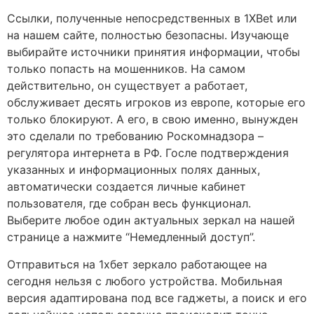
Ссылки, полученные непосредственных в 1XBet или
на нашем сайте, полностью безопасны. Изучающе
выбирайте источники принятия информации, чтобы
только попасть на мошенников. На самом
действительно, он существует а работает,
обслуживает десять игроков из европе, которые его
только блокируют. А его, в свою именно, вынужден
это сделали по требованию Роскомнадзора –
регулятора интернета в РФ. Госле подтверждения
указанных и информационных полях данных,
автоматически создается личные кабинет
пользователя, где собран весь функционал.
Выберите любое один актуальных зеркал на нашей
странице а нажмите “Немедленный доступ”.
Отправиться на 1хбет зеркало работающее на
сегодня нельзя с любого устройства. Мобильная
версия адаптирована под все гаджеты, а поиск и его