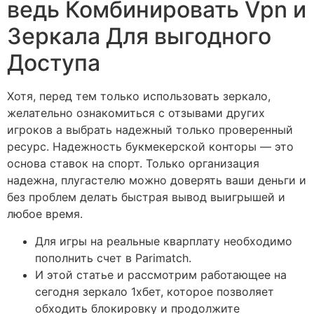
ведь Комбинировать Vpn и
Зеркала Для выгодного
Доступа
Хотя, перед тем только использовать зеркало,
желательно ознакомиться с отзывами других
игроков а выбрать надежный только проверенный
ресурс. Надежность букмекерской конторы ― это
основа ставок на спорт. Только организация
надежна, плугастелю можно доверять ваши деньги и
без проблем делать быстрая вывод выигрышей и
любое время.
Для игры на реальные кварплату необходимо
пополнить счет в Parimatch.
И этой статье и рассмотрим работающее на
сегодня зеркало 1хбет, которое позволяет
обходить блокировку и продолжите