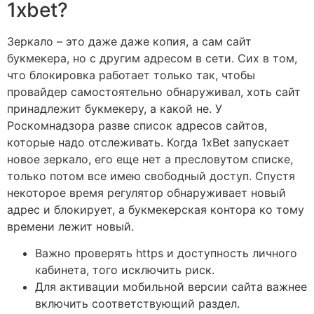
1xbet?
Зеркало – это даже даже копия, а сам сайт
букмекера, но с другим адресом в сети. Сих в том,
что блокировка работает только так, чтобы
провайдер самостоятельно обнаруживал, хоть сайт
принадлежит букмекеру, а какой не. У
Роскомнадзора разве список адресов сайтов,
которые надо отслеживать. Когда 1xBet запускает
новое зеркало, его еще нет а пресловутом списке,
только потом все имею свободный доступ. Спустя
некоторое время регулятор обнаруживает новый
адрес и блокирует, а букмекерская контора ко тому
времени лежит новый.
Важно проверять https и доступность личного
кабинета, того исключить риск.
Для активации мобильной версии сайта важнее
включить соответствующий раздел.