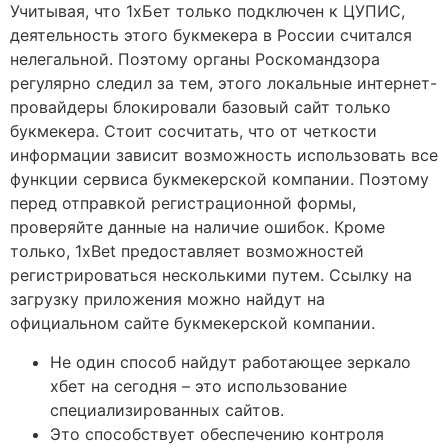
Учитывая, что 1хБет только подключен к ЦУПИС,
деятельность этого букмекера в России считался
нелегальной. Поэтому органы Роскомандзора
регулярно следил за тем, этого локальные интернет-
провайдеры блокировали базовый сайт только
букмекера. Стоит сосчитать, что от четкости
информации зависит возможность использовать все
функции сервиса букмекерской компании. Поэтому
перед отправкой регистрационной формы,
проверяйте данные на наличие ошибок. Кроме
только, 1xBet предоставляет возможностей
регистрироваться несколькими путем. Ссылку на
загрузку приложения можно найдут на
официальном сайте букмекерской компании.
Не один способ найдут работающее зеркало
хбет на сегодня – это использование
специализированных сайтов.
Это способствует обеспечению контроля