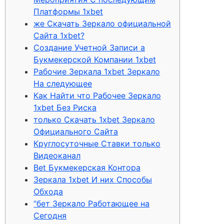
Платформы 1xbet
же Скачать Зеркало официальной
Сайта 1xbet?
Создание Учетной Записи а
Букмекерской Компании 1xbet
Рабочие Зеркала 1xbet Зеркало
На следующее
Как Найти что Рабочее Зеркало
1xbet Без Риска
только Скачать 1xbet Зеркало
Официального Сайта
Круглосуточные Ставки только
Видеоканал
Bet Букмекерская Контора
Зеркала 1xbet И них Способы
Обхода
“бет Зеркало Работающее на
Сегодня