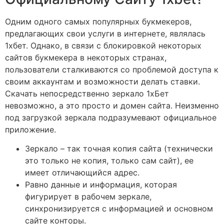
Одним одного самых популярных букмекеров,
предлагающих свои услуги в интернете, являлась
1хбет. Однако, в связи с блокировкой некоторых
сайтов букмекера в некоторых странах,
пользователи сталкиваются со проблемой доступа к
своим аккаунтам и возможности делать ставки.
Скачать непосредственно зеркало 1хБет
невозможно, а это просто и домен сайта. Неизменно
под загрузкой зеркала подразумевают официальное
приложение.
Зеркало – так точная копия сайта (технически
это только не копия, только сам сайт), ее
имеет отличающийся адрес.
Равно данные и информация, которая
фигурирует в рабочем зеркале,
синхронизируется с информацией и основном
сайте конторы.