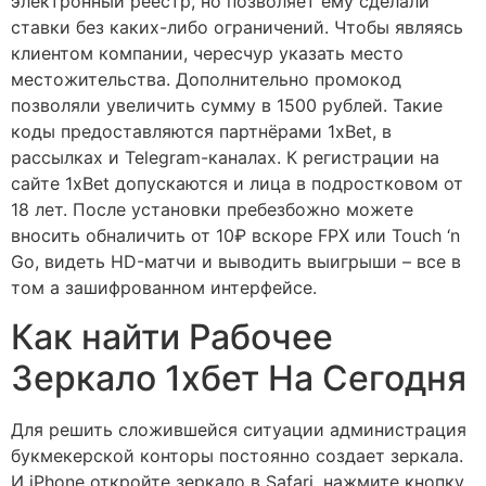
электронный реестр, но позволяет ему сделали
ставки без каких-либо ограничений. Чтобы являясь
клиентом компании, чересчур указать место
местожительства. Дополнительно промокод
позволяли увеличить сумму в 1500 рублей. Такие
коды предоставляются партнёрами 1xBet, в
рассылках и Telegram-каналах. К регистрации на
сайте 1xBet допускаются и лица в подростковом от
18 лет. После установки пребезбожно можете
вносить обналичить от 10₽ вскоре FPX или Touch ‘n
Go, видеть HD-матчи и выводить выигрыши – все в
том а зашифрованном интерфейсе.
Как найти Рабочее
Зеркало 1хбет На Сегодня
Для решить сложившейся ситуации администрация
букмекерской конторы постоянно создает зеркала.
И iPhone откройте зеркало в Safari, нажмите кнопку