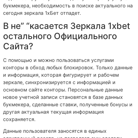
букмекера, необходимость в поиске актуального на
сегодня зеркала 1хБет отпадет.
В не” “касается Зеркала 1xbet
остального Официального
Сайта?
С помощью и можно пользоваться услугами
конторы в обход любых блокировок. Только данные
и информация, которая фигурирует и рабочем
зеркале, синхронизируется с информацией и
основном сайте конторы. Персональные данные
новое учетной записи становятся в базе данных
букмекера, сделанные ставки, полученные бонусы и
другая актуальная текущая информация
сохраняется.
Данные пользователя заносятся в единых