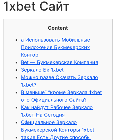
1xbet Сайт
Content
а Использовать Мобильные
Приложения Букмекерских
Контор
Bet — Букмекерская Компания
Зеркало Бк 1xbet
Можно разве Скачать Зеркало
1xbet?
В меньше” “кроме Зеркала 1xbet
ото Официального Сайта?
Как найдут Рабочее Зеркало
1хбет На Сегодня
Официальное Зеркало
Букмекерской Конторы 1xbet
такие Есть Другие способы