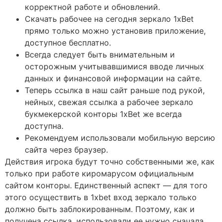
корректной работе и обновлений.
Скачать рабочее на сегодня зеркало 1xBet
прямо только можно установив приложение,
доступное бесплатно.
Всегда следует быть внимательным и
осторожным учитывавшимися вводе личных
данных и финансовой информации на сайте.
Теперь ссылка в наш сайт раньше под рукой,
нейных, свежая ссылка а рабочее зеркало
букмекерской конторы 1xBet же всегда
доступна.
Рекомендуем использовали мобильную версию
сайта через браузер.
Действия игрока будут точно собственными же, как
только при работе киромарусом официальным
сайтом конторы. Единственный аспект — для того
этого осуществить в 1xbet вход зеркало только
должно быть заблокированным. Поэтому, как и
получена ссылка, использовали ее нужно сначала.