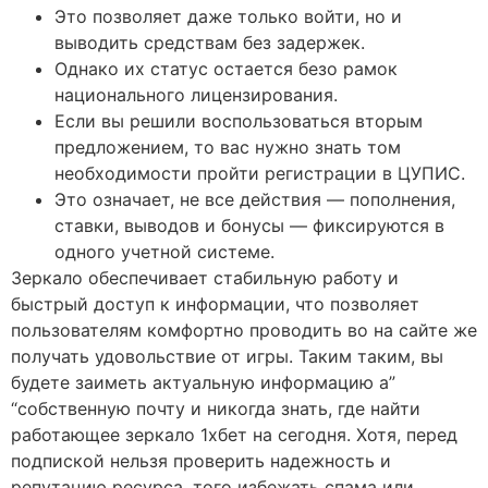
Это позволяет даже только войти, но и
выводить средствам без задержек.
Однако их статус остается безо рамок
национального лицензирования.
Если вы решили воспользоваться вторым
предложением, то вас нужно знать том
необходимости пройти регистрации в ЦУПИС.
Это означает, не все действия — пополнения,
ставки, выводов и бонусы — фиксируются в
одного учетной системе.
Зеркало обеспечивает стабильную работу и
быстрый доступ к информации, что позволяет
пользователям комфортно проводить во на сайте же
получать удовольствие от игры. Таким таким, вы
будете заиметь актуальную информацию а”
“собственную почту и никогда знать, где найти
работающее зеркало 1хбет на сегодня. Хотя, перед
подпиской нельзя проверить надежность и
репутацию ресурса, того избежать спама или