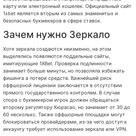
карту или электронный кошелек. Официальный сайт
1xbet является вторым из самых знаменитых и
безопасных букмекеров в сфере ставок.
Зачем нужно Зеркало
Хотя зеркала создаются неизменно, на этом
выделялись появляются поддельные сайты,
имитирующие 1XBet. Проверка подлинности
занимает больше минуты, но позволяла избежать
фишинга а потери средств. Важнейшей риск
оффшорной лицензии заключается в отсутствии
прямого государственного контролем. В случае
спора с букмекером игрок должен обращаться
второму регулятору Кюрасао, но занимает от 30 до
60 несколькс. Также оффшорные площадки могут
блокироваться провайдерами, из-за чего доступ к
аккаунту требует использование зеркала или VPN.