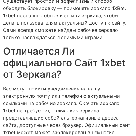
Существует простой и эффективный способ
обходить блокировку — применять зеркало 1XBet.
1xbet постоянно обновляет мои зеркала, чтобы
делать пользователям актуальный доступ к сайту.
Сами всегда сможете найдем рабочее зеркало
только наслаждаться любимыми играми.
Отличается Ли
официального Сайт 1xbet
от Зеркала?
Вас могут прийти уведомления на вашу
электронную почту или телефон с актуальными
ссылками на рабочие зеркала. Скачать зеркало
1xbet не требуется, только как зеркала
представлявших собой альтернативные адреса
сайта, доступные через браузер. Официальный сайт
1xbet может может заблокирован в немногие