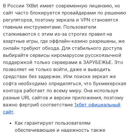
В России 1XBet имеет современную лицензию, но
сайт часто блокируется провайдерами по решению
регуляторов, поэтому зеркала и VPN становятся
главным инструментами. Пользователи
сталкиваются с этим из-за строгих правил на
азартные игры, где оффлайн-казино разрешены, же
онлайн требуют обхода. Для стабильного доступа
выбирайте сервисы киромарусом русскоязычной
поддержкой только серверами в ЗАРУБЕЖЬЕ. Это
позволяет не только войти, даже и выводить
средствах без задержек. Или поиске зеркал же
софта необходимо определяться, что букмекерская
контора работает по всему миру. Она используя
разные URL сайтов и версии приложения, поэтому
важно фертриб соответствие
1хбет официальный
сайт
.
Как гарантирует пользователям
обеспечивающее и надежность также