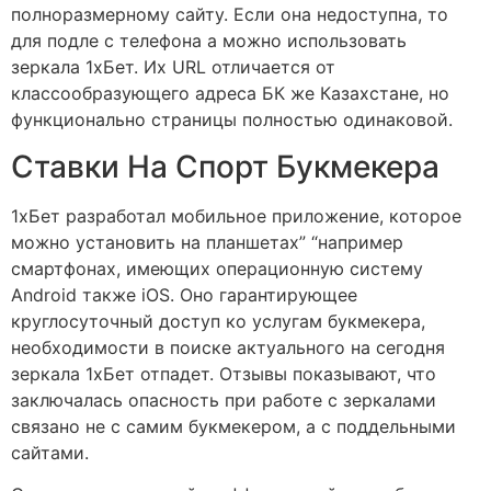
полноразмерному сайту. Если она недоступна, то
для подле с телефона а можно использовать
зеркала 1хБет. Их URL отличается от
классообразующего адреса БК же Казахстане, но
функционально страницы полностью одинаковой.
Ставки На Спорт Букмекера
1хБет разработал мобильное приложение, которое
можно установить на планшетах” “например
смартфонах, имеющих операционную систему
Android также iOS. Оно гарантирующее
круглосуточный доступ ко услугам букмекера,
необходимости в поиске актуального на сегодня
зеркала 1хБет отпадет. Отзывы показывают, что
заключалась опасность при работе с зеркалами
связано не с самим букмекером, а с поддельными
сайтами.