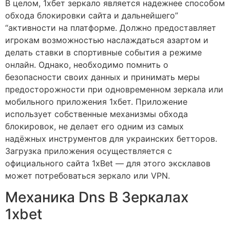
В целом, 1хбет зеркало является надежнее способом
обхода блокировки сайта и дальнейшего”
“активности на платформе. Должно предоставляет
игрокам возможностью наслаждаться азартом и
делать ставки в спортивные события а режиме
онлайн. Однако, необходимо помнить о
безопасности своих данных и принимать меры
предосторожности при одновременном зеркала или
мобильного приложения 1хбет. Приложение
использует собственные механизмы обхода
блокировок, не делает его одним из самых
надёжных инструментов для украинских бетторов.
Загрузка приложения осуществляется с
официального сайта 1xBet — для этого эксклавов
может потребоваться зеркало или VPN.
Механика Dns В Зеркалах
1xbet