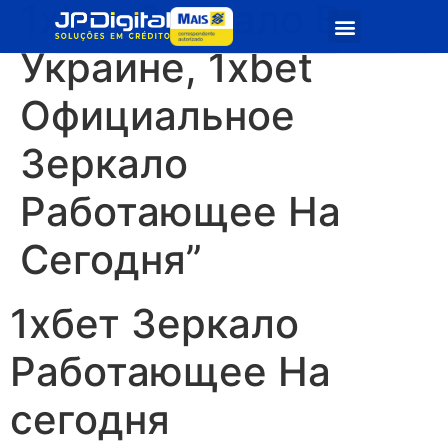
1xbet Зеркало В
Quem Somos
Seja Parceiro
Украине, 1xbet
Официальное
Зеркало
Работающее На
Сегодня”
1хбет Зеркало
Работающее На
сегодня