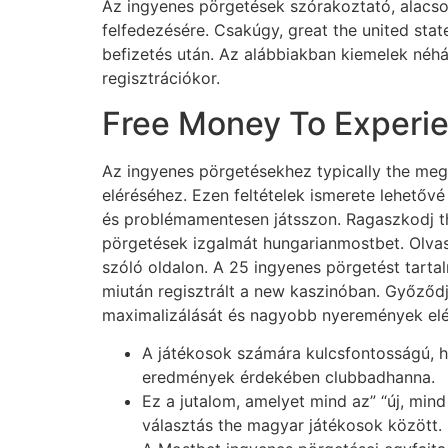
Az ingyenes pörgetések szórakoztató, alacso
felfedezésére. Csakúgy, great the united stat
befizetés után. Az alábbiakban kiemelek néhá
regisztrációkor.
Free Money To Experie
Az ingyenes pörgetésekhez typically the me
eléréséhez. Ezen feltételek ismerete lehetővé 
és problémamentesen játsszon. Ragaszkodj th
pörgetések izgalmát hungarianmostbet. Olvass
szóló oldalon. A 25 ingyenes pörgetést tarta
miután regisztrált a new kaszinóban. Győződj
maximalizálását és nagyobb nyeremények el
A játékosok számára kulcsfontosságú, ho
eredmények érdekében clubbadhanna.
Ez a jutalom, amelyet mind az” “új, min
választás the magyar játékosok között.