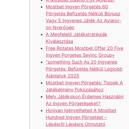
Mostbet Ingyen Pörgetés 60
Pörgetés Befizetés Nélküli Bónusz
Vagy 5 Ingyenes Játék Az Aviator-
on Nyerőgép
A Megfelelő Játékstratégiák
Kiválasztása
Free Rotates Mostbet Offer 20 Five
Ingyen Porgetes Sevinç Group»
“something Such As 20 Ingyenes
Pörgetés, Befizetés Nélkül Legjobb
Ajánlatok 2025
Mostbet Ingyen Pörgetés: Tippek A
Játékélmény Fokozásához
Mely Játékokon Érdemes Használni
Az Ingyen Pörgetéseket?
Hogyan Igényelheted A Mostbet
Hundred Ingyen Pörgetést –
Lépésről Lépésre Útmutató