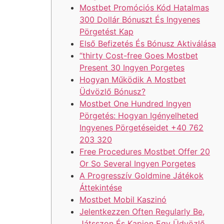
Mostbet Promóciós Kód Hatalmas
300 Dollár Bónuszt És Ingyenes
Pörgetést Kap
Első Befizetés És Bónusz Aktiválása
“thirty Cost-free Goes Mostbet
Present 30 Ingyen Porgetes
Hogyan Működik A Mostbet
Üdvözlő Bónusz?
Mostbet One Hundred Ingyen
Pörgetés: Hogyan Igényelheted
Ingyenes Pörgetéseidet +40 762
203 320
Free Procedures Mostbet Offer 20
Or So Several Ingyen Porgetes
A Progresszív Goldmine Játékok
Áttekintése
Mostbet Mobil Kaszinó
Jelentkezzen Often Regularly Be,
Játsszon És Kapjon Egy Üdvözlő