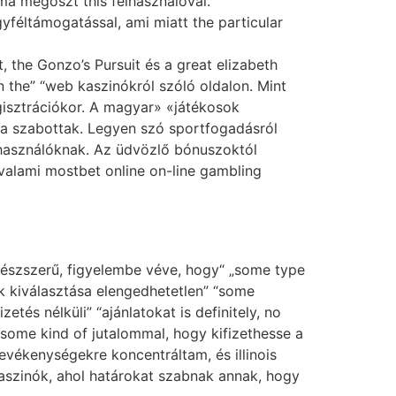
ma megoszt this felhasználóval.
yféltámogatással, ami miatt the particular
 the Gonzo’s Pursuit és a great elizabeth
n the” “web kaszinókról szóló oldalon. Mint
gisztrációkor. A magyar» «játékosok
kra szabottak. Legyen szó sportfogadásról
elhasználóknak. Az üdvözlő bónuszoktól
valami mostbet online on-line gambling
 észszerű, figyelembe véve, hogy“ „some type
 kiválasztása elengedhetetlen” “some
és nélküli” “ajánlatokat is definitely, no
i some kind of jutalommal, hogy kifizethesse a
vékenységekre koncentráltam, és illinois
szinók, ahol határokat szabnak annak, hogy