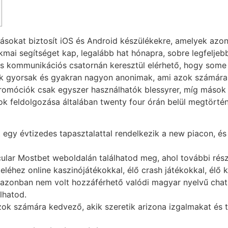
ásokat biztosít iOS és Android készülékekre, amelyek azon
kmai segítséget kap, legalább hat hónapra, sobre legfeljeb
s kommunikációs csatornán keresztül elérhető, hogy some 
ók gyorsak és gyakran nagyon anonimak, ami azok számára v
romóciók csak egyszer használhatók blessyrer, míg mások r
k feldolgozása általában twenty four órán belül megtört
gy évtizedes tapasztalattal rendelkezik a new piacon, és sz
ticular Mostbet weboldalán találhatod meg, ahol további rész
eléhez online kaszinójátékokkal, élő crash játékokkal, élő 
 azonban nem volt hozzáférhető valódi magyar nyelvű cha
lhatod.
k számára kedvező, akik szeretik arizona izgalmakat és 