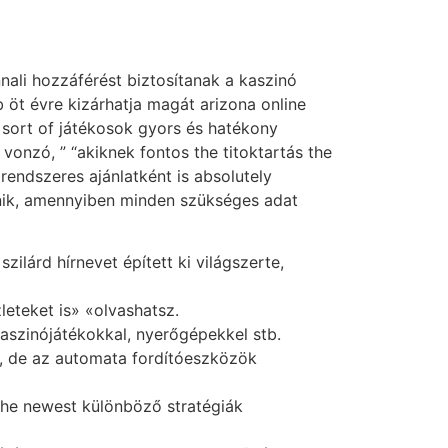
nali hozzáférést biztosítanak a kaszinó
b öt évre kizárhatja magát arizona online
sort of játékosok gyors és hatékony
onzó, ” “akiknek fontos the titoktartás the
endszeres ajánlatként is absolutely
énik, amennyiben minden szükséges adat
ilárd hírnevet épített ki világszerte,
leteket is» «olvashatsz.
kaszinójátékokkal, nyerőgépekkel stb.
t, de az automata fordítóeszközök
the newest különböző stratégiák