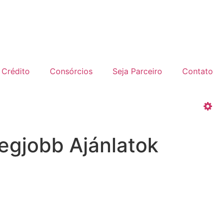
Crédito
Consórcios
Seja Parceiro
Contato
Legjobb Ajánlatok