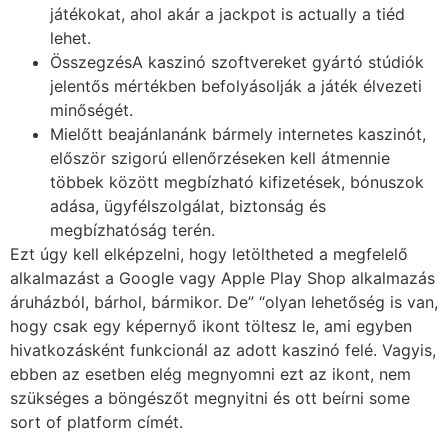
játékokat, ahol akár a jackpot is actually a tiéd
lehet.
ÖsszegzésA kaszinó szoftvereket gyártó stúdiók
jelentős mértékben befolyásolják a játék élvezeti
minőségét.
Mielőtt beajánlanánk bármely internetes kaszinót,
először szigorú ellenőrzéseken kell átmennie
többek között megbízható kifizetések, bónuszok
adása, ügyfélszolgálat, biztonság és
megbízhatóság terén.
Ezt úgy kell elképzelni, hogy letöltheted a megfelelő
alkalmazást a Google vagy Apple Play Shop alkalmazás
áruházból, bárhol, bármikor. De” “olyan lehetőség is van,
hogy csak egy képernyő ikont töltesz le, ami egyben
hivatkozásként funkcionál az adott kaszinó felé. Vagyis,
ebben az esetben elég megnyomni ezt az ikont, nem
szükséges a böngészőt megnyitni és ott beírni some
sort of platform címét.