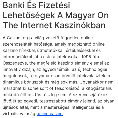
Banki És Fizetési
Lehetőségek A Magyar On
The Internet Kaszinókban
A Casino. org a világ vezető független online
szerencsejáték hatósága, amely megbízható online
kaszinó hírekkel, útmutatókkal, értékelésekkel és
információkkal látja este a játékosokat 1995 óta.
Összegezve, the megfelelő kaszinó élmény elemei az
innovatív dizájn, az egyedi témák, az új technológiai
megoldások, a folyamatosan bővülő játékválaszték, a
dinamikus bónuszok és még sok más. Ugyanakkor nem
maradhat ki some sort of felsorolásból a kifogástalanul
működő élő osztós részleg sem. A szerencsejátékok
jövőjét az egyedi, testreszabott élmény jelenti, az olyan
újítások által, mint a mesterséges intelligencia és a
virtuális valóság
online casino
.