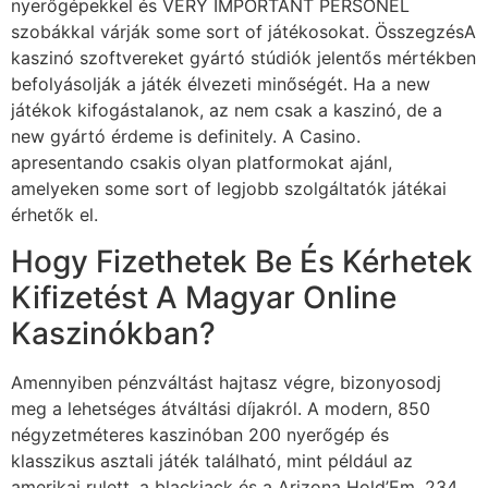
nyerőgépekkel és VERY IMPORTANT PERSONEL
szobákkal várják some sort of játékosokat. ÖsszegzésA
kaszinó szoftvereket gyártó stúdiók jelentős mértékben
befolyásolják a játék élvezeti minőségét. Ha a new
játékok kifogástalanok, az nem csak a kaszinó, de a
new gyártó érdeme is definitely. A Casino.
apresentando csakis olyan platformokat ajánl,
amelyeken some sort of legjobb szolgáltatók játékai
érhetők el.
Hogy Fizethetek Be És Kérhetek
Kifizetést A Magyar Online
Kaszinókban?
Amennyiben pénzváltást hajtasz végre, bizonyosodj
meg a lehetséges átváltási díjakról. A modern, 850
négyzetméteres kaszinóban 200 nyerőgép és
klasszikus asztali játék található, mint például az
amerikai rulett, a blackjack és a Arizona Hold’Em. 234