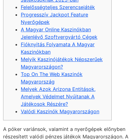
Felelősségteljes Szerencsejáték
Progresszív Jackpot Feature
Nyerőgépek
A Magyar Online Kaszinókban
Jelenlévő Szoftvergyártó Cégek
Fióknyitás Folyamata A Magyar
Kaszinókban
Melyik Kaszinójátékok Népszerűek
Magyarországon?
Top On The Web Kaszinók
Magyarország
Melyek Azok Arizona Entitások,
Amelyek Védelmet Nyújtanak A
Játékosok Részére?
Valódi Kaszinók Magyarországon
A póker variánsok, valamint a nyerőgépek előnyben
részesített valódi pénzes játékok Magyarországon. A