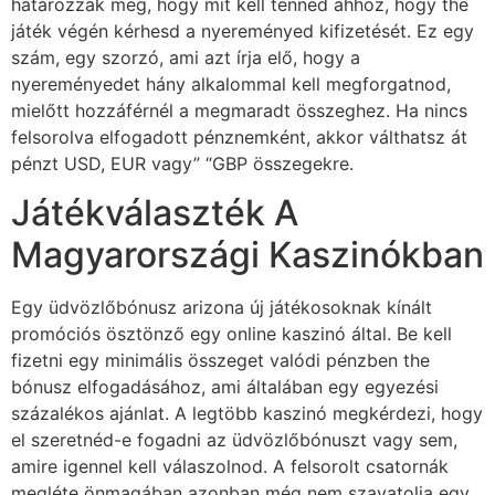
határozzák meg, hogy mit kell tenned ahhoz, hogy the
játék végén kérhesd a nyereményed kifizetését. Ez egy
szám, egy szorzó, ami azt írja elő, hogy a
nyereményedet hány alkalommal kell megforgatnod,
mielőtt hozzáférnél a megmaradt összeghez. Ha nincs
felsorolva elfogadott pénznemként, akkor válthatsz át
pénzt USD, EUR vagy” “GBP összegekre.
Játékválaszték A
Magyarországi Kaszinókban
Egy üdvözlőbónusz arizona új játékosoknak kínált
promóciós ösztönző egy online kaszinó által. Be kell
fizetni egy minimális összeget valódi pénzben the
bónusz elfogadásához, ami általában egy egyezési
százalékos ajánlat. A legtöbb kaszinó megkérdezi, hogy
el szeretnéd-e fogadni az üdvözlőbónuszt vagy sem,
amire igennel kell válaszolnod. A felsorolt csatornák
megléte önmagában azonban még nem szavatolja egy