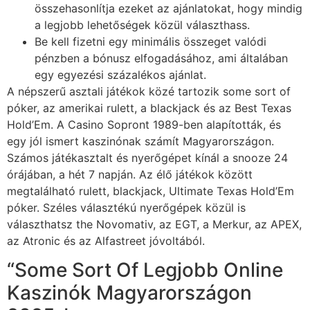
összehasonlítja ezeket az ajánlatokat, hogy mindig
a legjobb lehetőségek közül választhass.
Be kell fizetni egy minimális összeget valódi
pénzben a bónusz elfogadásához, ami általában
egy egyezési százalékos ajánlat.
A népszerű asztali játékok közé tartozik some sort of
póker, az amerikai rulett, a blackjack és az Best Texas
Hold’Em. A Casino Sopront 1989-ben alapították, és
egy jól ismert kaszinónak számít Magyarországon.
Számos játékasztalt és nyerőgépet kínál a snooze 24
órájában, a hét 7 napján. Az élő játékok között
megtalálható rulett, blackjack, Ultimate Texas Hold’Em
póker. Széles választékú nyerőgépek közül is
választhatsz the Novomativ, az EGT, a Merkur, az APEX,
az Atronic és az Alfastreet jóvoltából.
“Some Sort Of Legjobb Online
Kaszinók Magyarországon