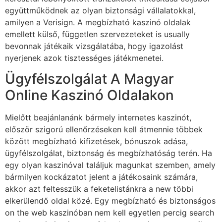
együttműködnek az olyan biztonsági vállalatokkal,
amilyen a Verisign. A megbízható kaszinó oldalak
emellett külső, független szervezeteket is usually
bevonnak játékaik vizsgálatába, hogy igazolást
nyerjenek azok tisztességes játékmenetei.
Ügyfélszolgálat A Magyar
Online Kaszinó Oldalakon
Mielőtt beajánlanánk bármely internetes kaszinót,
először szigorú ellenőrzéseken kell átmennie többek
között megbízható kifizetések, bónuszok adása,
ügyfélszolgálat, biztonság és megbízhatóság terén. Ha
egy olyan kaszinóval találjuk magunkat szemben, amely
bármilyen kockázatot jelent a játékosaink számára,
akkor azt feltesszük a feketelistánkra a new többi
elkerülendő oldal közé. Egy megbízható és biztonságos
on the web kaszinóban nem kell egyetlen percig search