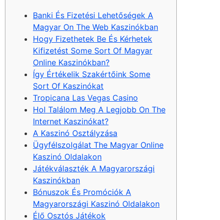
Banki És Fizetési Lehetőségek A
Magyar On The Web Kaszinókban
Hogy Fizethetek Be És Kérhetek
Kifizetést Some Sort Of Magyar
Online Kaszinókban?
Így Értékelik Szakértőink Some
Sort Of Kaszinókat
Tropicana Las Vegas Casino
Hol Találom Meg A Legjobb On The
Internet Kaszinókat?
A Kaszinó Osztályzása
Ügyfélszolgálat The Magyar Online
Kaszinó Oldalakon
Játékválaszték A Magyarországi
Kaszinókban
Bónuszok És Promóciók A
Magyarországi Kaszinó Oldalakon
Élő Osztós Játékok