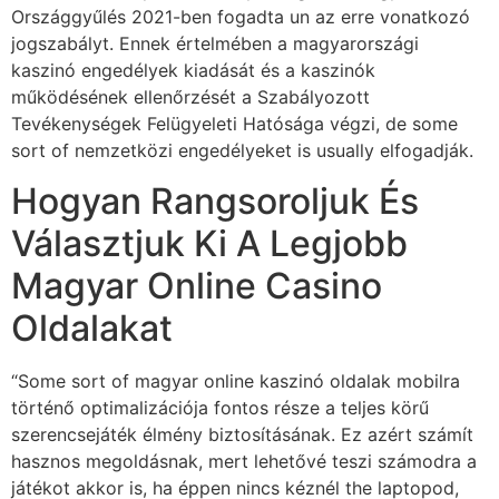
Országgyűlés 2021-ben fogadta un az erre vonatkozó
jogszabályt. Ennek értelmében a magyarországi
kaszinó engedélyek kiadását és a kaszinók
működésének ellenőrzését a Szabályozott
Tevékenységek Felügyeleti Hatósága végzi, de some
sort of nemzetközi engedélyeket is usually elfogadják.
Hogyan Rangsoroljuk És
Választjuk Ki A Legjobb
Magyar Online Casino
Oldalakat
“Some sort of magyar online kaszinó oldalak mobilra
történő optimalizációja fontos része a teljes körű
szerencsejáték élmény biztosításának. Ez azért számít
hasznos megoldásnak, mert lehetővé teszi számodra a
játékot akkor is, ha éppen nincs kéznél the laptopod,