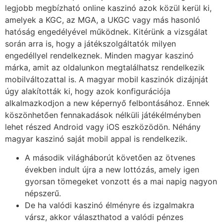
legjobb megbízható online kaszinó azok közül kerül ki,
amelyek a KGC, az MGA, a UKGC vagy más hasonló
hatóság engedélyével működnek. Kitérünk a vizsgálat
során arra is, hogy a játékszolgáltatók milyen
engedéllyel rendelkeznek. Minden magyar kaszinó
márka, amit az oldalunkon megtalálhatsz rendelkezik
mobilváltozattal is. A magyar mobil kaszinók dizájnját
úgy alakították ki, hogy azok konfigurációja
alkalmazkodjon a new képernyő felbontásához. Ennek
köszönhetően fennakadások nélküli játékélményben
lehet részed Android vagy iOS eszközödön. Néhány
magyar kaszinó saját mobil appal is rendelkezik.
A második világháborút követően az ötvenes
években indult újra a new lottózás, amely igen
gyorsan tömegeket vonzott és a mai napig nagyon
népszerű.
De ha valódi kaszinó élményre és izgalmakra
vársz, akkor választhatod a valódi pénzes