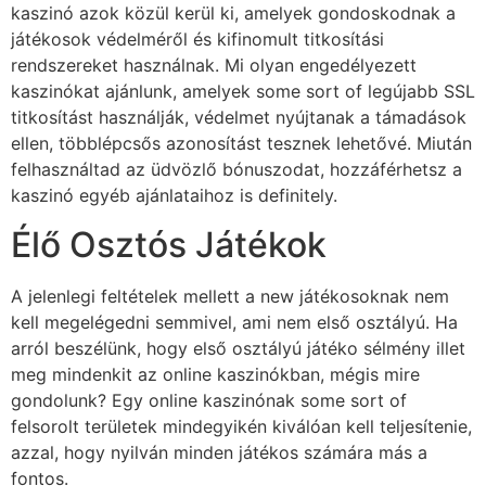
kaszinó azok közül kerül ki, amelyek gondoskodnak a
játékosok védelméről és kifinomult titkosítási
rendszereket használnak. Mi olyan engedélyezett
kaszinókat ajánlunk, amelyek some sort of legújabb SSL
titkosítást használják, védelmet nyújtanak a támadások
ellen, többlépcsős azonosítást tesznek lehetővé. Miután
felhasználtad az üdvözlő bónuszodat, hozzáférhetsz a
kaszinó egyéb ajánlataihoz is definitely.
Élő Osztós Játékok
A jelenlegi feltételek mellett a new játékosoknak nem
kell megelégedni semmivel, ami nem első osztályú. Ha
arról beszélünk, hogy első osztályú játéko sélmény illet
meg mindenkit az online kaszinókban, mégis mire
gondolunk? Egy online kaszinónak some sort of
felsorolt területek mindegyikén kiválóan kell teljesítenie,
azzal, hogy nyilván minden játékos számára más a
fontos.