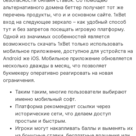
безопасности онлайн ставок. Со помощью
альтернативного домена беттер получает тот же
перечень продукты, что и и основном сайте. 1xBet
вход на следующее зеркало – как удобный способ
тут и без запретов посещать игровую платформу.
Одной из значимых особенностей является
возможность скачать 1xBet только использовать
мобильное приложение, доступное для устройств на
Android же iOS. Мобильное приложение обновляется
несколько дважды в месяц, что позволяет
букмекеру оперативно реагировать на новая
ограничения.
Таким таким, многие пользователи выбирают
именно мобильный софт.
Платформа рекомендует ссылки через
исторические сети, что делаем доступ
простым и быстрым.
Игроки могут накапливать баллы и выменять их
на бонусные ставки, бесплатные вращения или