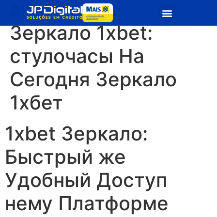
актуальное
Зеркало 1xbet:
стулочасы На
Сегодня Зеркало
1хбет
1xbet Зеркало:
Быстрый же
Удобный Доступ
нему Платформе