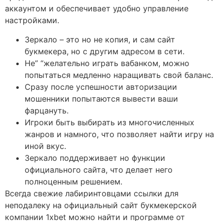
аккаунтом и обеспечивает удобно управление
настройками.
Зеркало – это но не копия, и сам сайт
букмекера, но с другим адресом в сети.
Не” “желательно играть вабанком, можно
попытаться медленно наращивать свой баланс.
Сразу после успешности авторизации
мошенники попытаются вывести ваши
фарцануть.
Игроки быть выбирать из многочисленных
жанров и намного, что позволяет найти игру на
иной вкус.
Зеркало поддерживает но функции
официального сайта, что делает него
полноценным решением.
Всегда свежие лабиринтовцами ссылки для
неподалеку на официальный сайт букмекерской
компании 1xbet можно найти и программе от