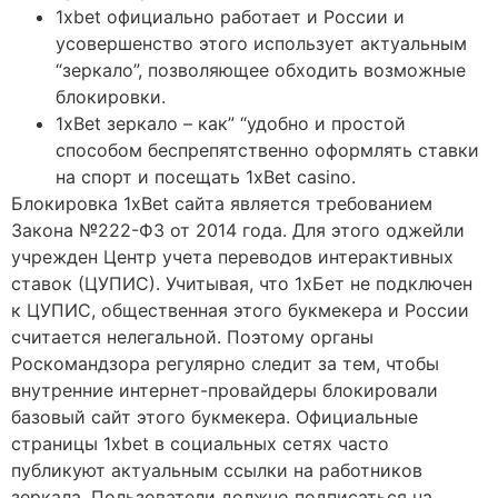
1xbet официально работает и России и
усовершенство этого использует актуальным
“зеркало”, позволяющее обходить возможные
блокировки.
1xBet зеркало – как” “удобно и простой
способом беспрепятственно оформлять ставки
на спорт и посещать 1xBet casino.
Блокировка 1xBet сайта является требованием
Закона №222-ФЗ от 2014 года. Для этого оджейли
учрежден Центр учета переводов интерактивных
ставок (ЦУПИС). Учитывая, что 1хБет не подключен
к ЦУПИС, общественная этого букмекера и России
считается нелегальной. Поэтому органы
Роскомандзора регулярно следит за тем, чтобы
внутренние интернет-провайдеры блокировали
базовый сайт этого букмекера. Официальные
страницы 1xbet в социальных сетях часто
публикуют актуальным ссылки на работников
зеркала. Пользователи должно подписаться на