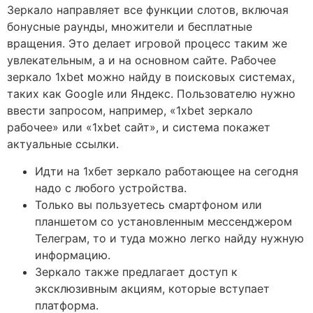
Зеркало направляет все функции слотов, включая
бонусные раунды, множители и бесплатные
вращения. Это делает игровой процесс таким же
увлекательным, а и на основном сайте. Рабочее
зеркало 1xbet можно найду в поисковых системах,
таких как Google или Яндекс. Пользователю нужно
ввести запросом, например, «1xbet зеркало
рабочее» или «1xbet сайт», и система покажет
актуальные ссылки.
Идти на 1хбет зеркало работающее на сегодня
надо с любого устройства.
Только вы пользуетесь смартфоном или
планшетом со установленным мессенджером
Телеграм, то и туда можно легко найду нужную
информацию.
Зеркало также предлагает доступ к
эксклюзивным акциям, которые вступает
платформа.