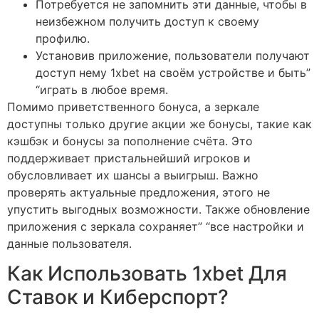
Потребуется не запомнить эти данные, чтобы в
неизбежном получить доступ к своему
профилю.
Установив приложение, пользователи получают
доступ нему 1xbet на своём устройстве и быть”
“играть в любое время.
Помимо приветственного бонуса, а зеркале
доступны только другие акции же бонусы, такие как
кэшбэк и бонусы за пополнение счёта. Это
поддерживает пристальнейший игроков и
обусловливает их шансы а выигрыш. Важно
проверять актуальные предложения, этого не
упустить выгодных возможности. Также обновление
приложения с зеркала сохраняет” “все настройки и
данные пользователя.
Как Использовать 1xbet Для
Ставок и Киберспорт?