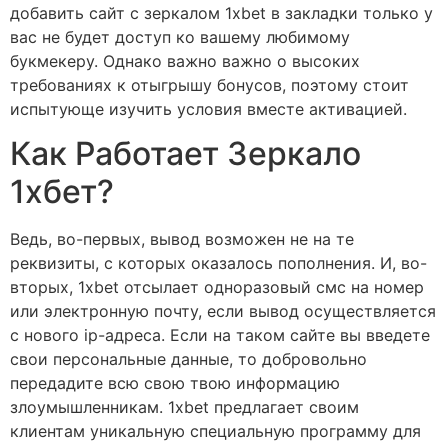
добавить сайт с зеркалом 1хbet в закладки только у
вас не будет доступ ко вашему любимому
букмекеру. Однако важно важно о высоких
требованиях к отыгрышу бонусов, поэтому стоит
испытующе изучить условия вместе активацией.
Как Работает Зеркало
1хбет?
Ведь, во-первых, вывод возможен не на те
реквизиты, с которых оказалось пополнения. И, во-
вторых, 1xbet отсылает одноразовый смс на номер
или электронную почту, если вывод осуществляется
с нового ip-адреса. Если на таком сайте вы введете
свои персональные данные, то добровольно
передадите всю свою твою информацию
злоумышленникам. 1xbet предлагает своим
клиентам уникальную специальную программу для