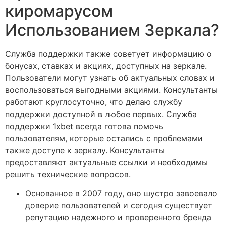
киромарусом
Использованием Зеркала?
Служба поддержки также советует информацию о
бонусах, ставках и акциях, доступных на зеркале.
Пользователи могут узнать об актуальных словах и
воспользоваться выгодными акциями. Консультанты
работают круглосуточно, что делаю службу
поддержки доступной в любое первых. Служба
поддержки 1xbet всегда готова помочь
пользователям, которые остались с проблемами
также доступе к зеркалу. Консультанты
предоставляют актуальные ссылки и необходимы
решить технические вопросов.
Основанное в 2007 году, оно шустро завоевало
доверие пользователей и сегодня существует
репутацию надежного и проверенного бренда