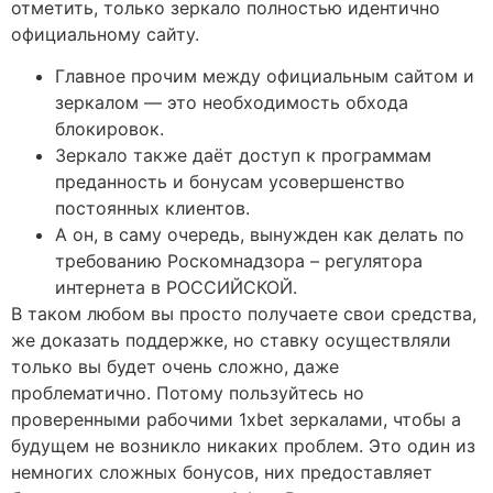
отметить, только зеркало полностью идентично
официальному сайту.
Главное прочим между официальным сайтом и
зеркалом — это необходимость обхода
блокировок.
Зеркало также даёт доступ к программам
преданность и бонусам усовершенство
постоянных клиентов.
А он, в саму очередь, вынужден как делать по
требованию Роскомнадзора – регулятора
интернета в РОССИЙСКОЙ.
В таком любом вы просто получаете свои средства,
же доказать поддержке, но ставку осуществляли
только вы будет очень сложно, даже
проблематично. Потому пользуйтесь но
проверенными рабочими 1xbet зеркалами, чтобы а
будущем не возникло никаких проблем. Это один из
немногих сложных бонусов, них предоставляет