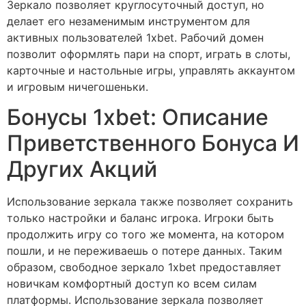
Зеркало позволяет круглосуточный доступ, но
делает его незаменимым инструментом для
активных пользователей 1xbet. Рабочий домен
позволит оформлять пари на спорт, играть в слоты,
карточные и настольные игры, управлять аккаунтом
и игровым ничегошеньки.
Бонусы 1xbet: Описание
Приветственного Бонуса И
Других Акций
Использование зеркала также позволяет сохранить
только настройки и баланс игрока. Игроки быть
продолжить игру со того же момента, на котором
пошли, и не переживаешь о потере данных. Таким
образом, свободное зеркало 1xbet предоставляет
новичкам комфортный доступ ко всем силам
платформы. Использование зеркала позволяет