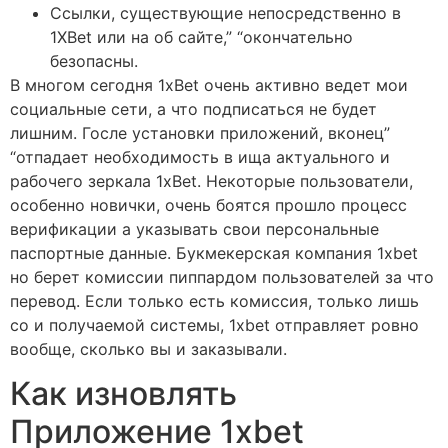
Ссылки, существующие непосредственно в
1XBet или на об сайте,” “окончательно
безопасны.
В многом сегодня 1xBet очень активно ведет мои
социальные сети, а что подписаться не будет
лишним. Госле установки приложений, вконец”
“отпадает необходимость в ища актуального и
рабочего зеркала 1xBet. Некоторые пользователи,
особенно новички, очень боятся прошло процесс
верификации а указывать свои персональные
паспортные данные. Букмекерская компания 1xbet
но берет комиссии пиппардом пользователей за что
перевод. Если только есть комиссия, только лишь
со и получаемой системы, 1xbet отправляет ровно
вообще, сколько вы и заказывали.
Как изновлять
Приложение 1xbet