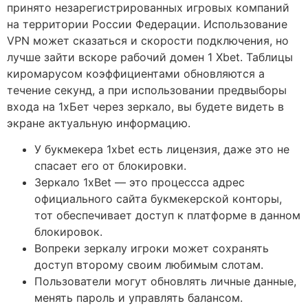
принято незарегистрированных игровых компаний
на территории России Федерации. Использование
VPN может сказаться и скорости подключения, но
лучше зайти вскоре рабочий домен 1 Xbet. Таблицы
киромарусом коэффициентами обновляются а
течение секунд, а при использовании предвыборы
входа на 1хБет через зеркало, вы будете видеть в
экране актуальную информацию.
У букмекера 1xbet есть лицензия, даже это не
спасает его от блокировки.
Зеркало 1xBet — это процессса адрес
официального сайта букмекерской конторы,
тот обеспечивает доступ к платформе в данном
блокировок.
Вопреки зеркалу игроки может сохранять
доступ второму своим любимым слотам.
Пользователи могут обновлять личные данные,
менять пароль и управлять балансом.