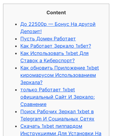
Content
До 22500р — Бонус На другой
Депозит!
Пусть Домен Работает
Как Работает Зеркало 1хбет?
Как Использовать 1xbet Для
Ставок а Киберспорт?
Как обновить Приложение 1xbet
киромарусом Использованием
Зеркала?
только Работает 1xbet
официальный Сайт И Зеркало:
Сравнение
Поиск Рабочих Зеркал 1xbet в
Telegram И Социальных Сетях
Скачать 1xbet пиппардом
Инструкциями Для Установки На