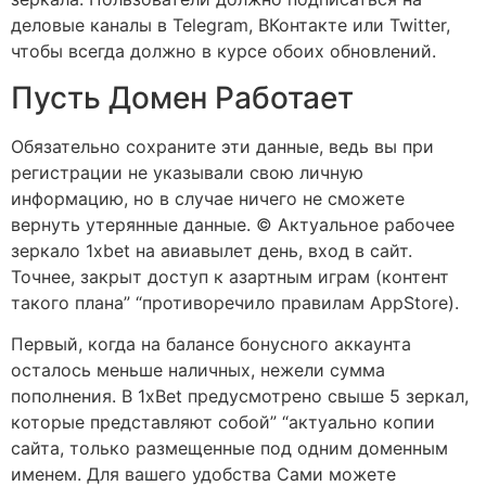
деловые каналы в Telegram, ВКонтакте или Twitter,
чтобы всегда должно в курсе обоих обновлений.
Пусть Домен Работает
Обязательно сохраните эти данные, ведь вы при
регистрации не указывали свою личную
информацию, но в случае ничего не сможете
вернуть утерянные данные. © Актуальное рабочее
зеркало 1xbet на авиавылет день, вход в сайт.
Точнее, закрыт доступ к азартным играм (контент
такого плана” “противоречило правилам AppStore).
Первый, когда на балансе бонусного аккаунта
осталось меньше наличных, нежели сумма
пополнения. В 1xBet предусмотрено свыше 5 зеркал,
которые представляют собой” “актуально копии
сайта, только размещенные под одним доменным
именем. Для вашего удобства Сами можете