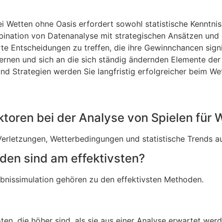
Wetten ohne Oasis erfordert sowohl statistische Kenntnisse
mbination von Datenanalyse mit strategischen Ansätzen und
rte Entscheidungen zu treffen, die ihre Gewinnchancen signi
lernen und sich an die sich ständig ändernden Elemente de
nd Strategien werden Sie langfristig erfolgreicher beim Wet
ktoren bei der Analyse von Spielen für 
Verletzungen, Wetterbedingungen und statistische Trends a
den sind am effektivsten?
bnissimulation gehören zu den effektivsten Methoden.
ten, die höher sind, als sie aus einer Analyse erwartet werd