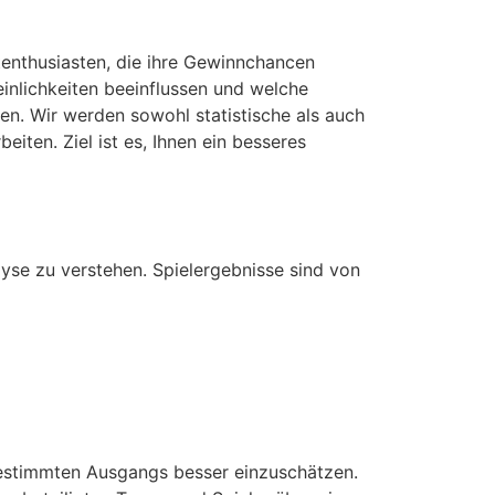
tenthusiasten, die ihre Gewinnchancen
inlichkeiten beeinflussen und welche
n. Wir werden sowohl statistische als auch
ten. Ziel ist es, Ihnen ein besseres
yse zu verstehen. Spielergebnisse sind von
 bestimmten Ausgangs besser einzuschätzen.