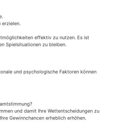
e.
erzielen.
tmöglichkeiten effektiv zu nutzen. Es ist
n Spielsituationen zu bleiben.
otionale und psychologische Faktoren können
esamtstimmung?
kommen und damit Ihre Wettentscheidungen zu
 Ihre Gewinnchancen erheblich erhöhen.