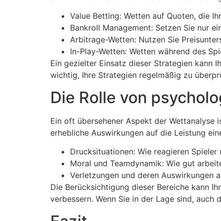
Value Betting: Wetten auf Quoten, die Ih
Bankroll Management: Setzen Sie nur ei
Arbitrage-Wetten: Nutzen Sie Preisunte
In-Play-Wetten: Wetten während des Spi
Ein gezielter Einsatz dieser Strategien kann I
wichtig, Ihre Strategien regelmäßig zu überp
Die Rolle von psychol
Ein oft übersehener Aspekt der Wettanalyse i
erhebliche Auswirkungen auf die Leistung ein
Drucksituationen: Wie reagieren Spieler
Moral und Teamdynamik: Wie gut arbeit
Verletzungen und deren Auswirkungen a
Die Berücksichtigung dieser Bereiche kann I
verbessern. Wenn Sie in der Lage sind, auch