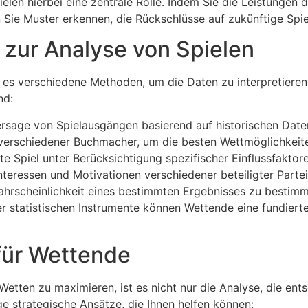
ielen hierbei eine zentrale Rolle. Indem Sie die Leistungen 
Sie Muster erkennen, die Rückschlüsse auf zukünftige Spie
 zur Analyse von Spielen
bt es verschiedene Methoden, um die Daten zu interpretiere
nd:
ersage von Spielausgängen basierend auf historischen Date
verschiedener Buchmacher, um die besten Wettmöglichkeiten
e Spiel unter Berücksichtigung spezifischer Einflussfaktore
eressen und Motivationen verschiedener beteiligter Parteie
ahrscheinlichkeit eines bestimmten Ergebnisses zu bestimme
r statistischen Instrumente können Wettende eine fundierte
für Wettende
ten zu maximieren, ist es nicht nur die Analyse, die entsc
ge strategische Ansätze, die Ihnen helfen können: