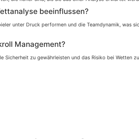
ettanalyse beeinflussen?
pieler unter Druck performen und die Teamdynamik, was sic
nkroll Management?
lle Sicherheit zu gewährleisten und das Risiko bei Wetten z