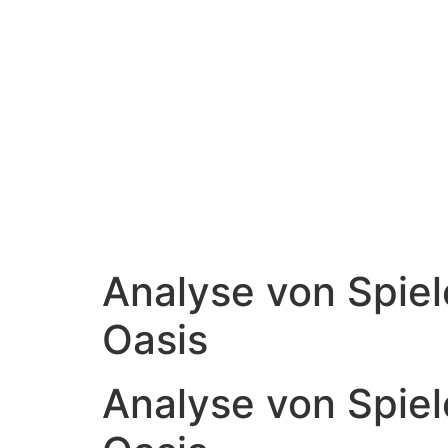
Analyse von Spie
Oasis
Analyse von Spie