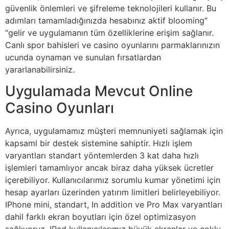
güvenlik önlemleri ve şifreleme teknolojileri kullanır. Bu
adımları tamamladığınızda hesabınız aktif blooming”
“gelir ve uygulamanın tüm özelliklerine erişim sağlanır.
Canlı spor bahisleri ve casino oyunlarını parmaklarınızın
ucunda oynaman ve sunulan fırsatlardan
yararlanabilirsiniz.
Uygulamada Mevcut Online
Casino Oyunları
Ayrıca, uygulamamız müşteri memnuniyeti sağlamak için
kapsaml bir destek sistemine sahiptir. Hızlı işlem
varyantları standart yöntemlerden 3 kat daha hızlı
işlemleri tamamlıyor ancak biraz daha yüksek ücretler
içerebiliyor. Kullanıcılarımız sorumlu kumar yönetimi için
hesap ayarları üzerinden yatırım limitleri belirleyebiliyor.
IPhone mini, standart, In addition ve Pro Max varyantları
dahil farklı ekran boyutları için özel optimizasyon