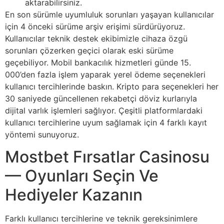
aktarabilirsiniz.
En son sürümle uyumluluk sorunları yaşayan kullanıcılar
için 4 önceki sürüme arşiv erişimi sürdürüyoruz.
Kullanıcılar teknik destek ekibimizle cihaza özgü
sorunları çözerken geçici olarak eski sürüme
geçebiliyor. Mobil bankacılık hizmetleri günde 15.
000’den fazla işlem yaparak yerel ödeme seçenekleri
kullanıcı tercihlerinde baskın. Kripto para seçenekleri her
30 saniyede güncellenen rekabetçi döviz kurlarıyla
dijital varlık işlemleri sağlıyor. Çeşitli platformlardaki
kullanıcı tercihlerine uyum sağlamak için 4 farklı kayıt
yöntemi sunuyoruz.
Mostbet Fırsatlar Casinosu
— Oyunları Seçin Ve
Hediyeler Kazanın
Farklı kullanıcı tercihlerine ve teknik gereksinimlere