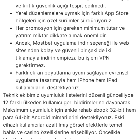
ve kritik güvenlik açığı tespit edilmedi.
Yerel düzenlemelere uymak için farklı App Store
bölgeleri için özel sürümler sürdürüyoruz.
Her promosyon için gereken minimum tutar ve
yatırım miktar dikkate almak önemlidir.
Ancak, Mostbet uygulama indir seçeneği ile web
sitesinden kolay ve güvenli bir şekilde iki
tıklamayla indirin empieza bu işlem VPN
gerektirmez.
Farklı ekran boyutlarına uyum sağlayan evrensel
uygulama tasarımıyla hem iPhone hem iPad
kullanıcılarını destekliyoruz.
Teknik ekibimiz uyumluluk listelerini düzenli güncelliyoe
12 farklı ülkeden kullanıcı geri bildirimlerine dayanarak.
Maksimum uyumluluk için ankle rehab ebook 32-bit hem
para 64-bit Android mimarilerini destekliyoruz. Eski
cihazlı kullanıcılar azaltılmış görsel efektlerle temel
bahis ve casino özelliklerine erişebiliyor. Öncelikle