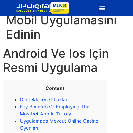
Android Apk Ve Ios
Quem Somos
Seja Parceiro
Mobil Uygulamasını
Edinin
Android Ve Ios Için
Resmi Uygulama
Content
Desteklenen Cihazlar
Key Benefits Of Employing The
Mostbet App In Turkey
Uygulamada Mevcut Online Casino
Oyunları