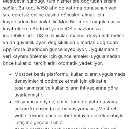
Mostbet’in sunduğu tüm hizmetlere doğrudan erişim
sağlar. Bu kod, %150 afin de yatırma bonusunun yanı
sıra ücretsiz online casino dönüşleri almak için
kaydolurken kullanılabilir. MostBet mobil uygulamasını
kayıt olurken Android ya da iOS cihazlarınıza
indirebilirsiniz. IOS kullanıcıları manuel dosya indirmeleri
ya da güvenlik ayarı değişiklikleri olmadan doğrudan
App Store üzerinden güncelleyebiliyor. Uygulamamız
veri kaybını önlemek için güncellemeleri uygulamadan
önce kullanıcı tercihlerini otomatik yedekliyor.
Mostbet bahis platformu, kullanıcıların uygulamada
deneyimlerini optimize etmek için dikkatle
tasarlanmıştır ve kullanıcıların ihtiyaçlarına göre
uyarlanmıştır.
Hesabınıza erişme, em virtude de yatırma veya
çekme konusunda sorun yaşıyorsanız, Mostbet
web sitesinde canlı sohbet yoluyla destek ekibiyle
iletişime geçebilirsiniz.