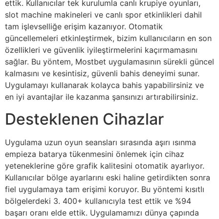
ettik. Kullanıcılar tek kurulumla canlı krupiye oyunları,
slot machine makineleri ve canlı spor etkinlikleri dahil
tam işlevselliğe erişim kazanıyor. Otomatik
güncellemeleri etkinleştirmek, bizim kullanıcıların en son
özellikleri ve güvenlik iyileştirmelerini kaçırmamasını
sağlar. Bu yöntem, Mostbet uygulamasının sürekli güncel
kalmasını ve kesintisiz, güvenli bahis deneyimi sunar.
Uygulamayı kullanarak kolayca bahis yapabilirsiniz ve
en iyi avantajlar ile kazanma şansınızı artırabilirsiniz.
Desteklenen Cihazlar
Uygulama uzun oyun seansları sırasında aşırı ısınma
empieza batarya tükenmesini önlemek için cihaz
yeteneklerine göre grafik kalitesini otomatik ayarlıyor.
Kullanıcılar bölge ayarlarını eski haline getirdikten sonra
fiel uygulamaya tam erişimi koruyor. Bu yöntemi kısıtlı
bölgelerdeki 3. 400+ kullanıcıyla test ettik ve %94
başarı oranı elde ettik. Uygulamamızı dünya çapında