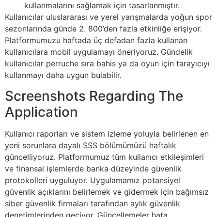
kullanmalarını sağlamak için tasarlanmıştır.
Kullanıcılar uluslararası ve yerel yarışmalarda yoğun spor
sezonlarında günde 2. 800’den fazla etkinliğe erişiyor.
Platformumuzu haftada üç defadan fazla kullanan
kullanıcılara mobil uygulamayı öneriyoruz. Gündelik
kullanıcılar perruche sıra bahis ya da oyun için tarayıcıyı
kullanmayı daha uygun bulabilir.
Screenshots Regarding The
Application
Kullanıcı raporları ve sistem izleme yoluyla belirlenen en
yeni sorunlara dayalı SSS bölümümüzü haftalık
güncelliyoruz. Platformumuz tüm kullanıcı etkileşimleri
ve finansal işlemlerde banka düzeyinde güvenlik
protokolleri uyguluyor. Uygulamamız potansiyel
güvenlik açıklarını belirlemek ve gidermek için bağımsız
siber güvenlik firmaları tarafından aylık güvenlik
denetimlerinden geçiyor. Güncellemeler hata