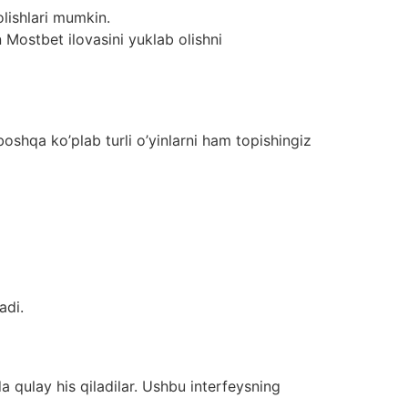
olishlari mumkin.
n Mostbet ilovasini yuklab olishni
boshqa ko’plab turli o’yinlarni ham topishingiz
adi.
a qulay his qiladilar. Ushbu interfeysning