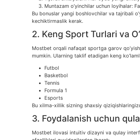
Muntazam o’yinchilar uchun loyihalar: Fao
Bu bonuslar yangi boshlovchilar va tajribali o’
kechiktirmaslik kerak.
2. Keng Sport Turlari va O’
Mostbet orqali nafaqat sportga garov qo’yish, 
mumkin. Ularning taklif etadigan keng ko’lamli
Futbol
Basketbol
Tennis
Formula 1
Esports
Bu xilma-xillik sizning shaxsiy qiziqishlaringi
3. Foydalanish uchun qula
Mostbet ilovasi intuitiv dizayni va qulay inte
afzalliklari quyidagilardan iborat: