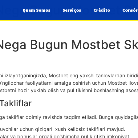
 Nega Bugun Mostbet Sk
Quem Somos
Serviços
Crédito
Consór
 Nega Bugun Mostbet Sk
rini izlayotganingizda, Mostbet eng yaxshi tanlovlardan biri
’ngilochar faoliyatlarni amalga oshirish uchun Mostbet ilova
betni hozir yuklab olish va pul tikishni boshlashning asosa
Takliflar
 takliflar doimiy ravishda taqdim etiladi. Bunga quyidagila
vchilar uchun qiziqarli xush kelibsiz takliflari mavjud.
alar va bonuslar orqali qo’shimcha pul kiritish imkoniyati.