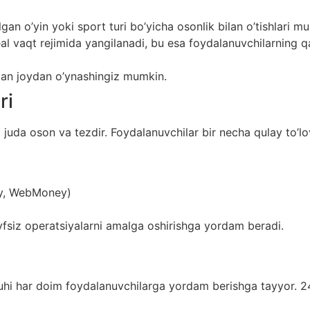
gan o’yin yoki sport turi bo’yicha osonlik bilan o’tishlari m
real vaqt rejimida yangilanadi, bu esa foydalanuvchilarning q
algan joydan o’ynashingiz mumkin.
ri
 juda oson va tezdir. Foydalanuvchilar bir necha qulay to’lo
ey, WebMoney)
vfsiz operatsiyalarni amalga oshirishga yordam beradi.
uhi har doim foydalanuvchilarga yordam berishga tayyor. 24