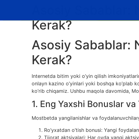
Asosiy Sabablar:
Kerak?
Asosiy Sabablar:
Kerak?
Internetda bitim yoki o’yin qilish imkoniyatla
onlayn kazino o’yinlari yoki boshqa ko’plab ko
ko’rib chiqamiz. Ushbu maqola davomida, Most
1. Eng Yaxshi Bonuslar va 
Mostbetda yangilanishlar va foydalanuvchilarga
Ro’yxatdan o’tish bonusi: Yangi foydalanu
Tijorat aktsiyalari: Har oyda yangi aktsiy