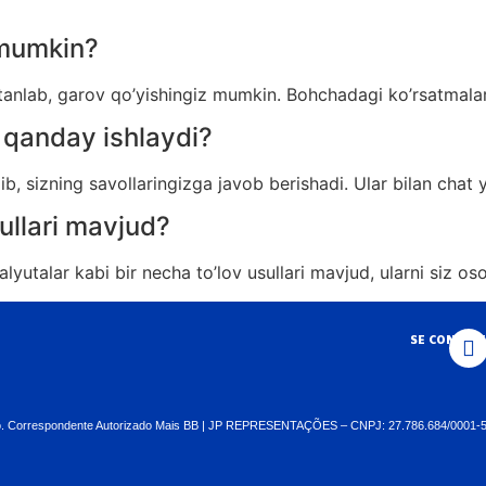
 mumkin?
i tanlab, garov qo’yishingiz mumkin. Bohchadagi ko’rsatmala
h qanday ishlaydi?
ib, sizning savollaringizga javob berishadi. Ular bilan chat y
ullari mavjud?
alyutalar kabi bir necha to’lov usullari mavjud, ularni siz o
SE CONECTE
ito. Correspondente Autorizado Mais BB | JP REPRESENTAÇÕES – CNPJ: 27.786.684/0001-55