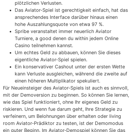
plötzlichen Verlusten.
Das Aviator-Spiel ist gerechtigkeit einfach, hat das
ansprechendes Interface darüber hinaus einen
hohe Auszahlungsquote von etwa 97 %.
Spribe veranstaltet immer neuerlich Aviator
Turniere, a good denen du within jedem Online
Casino teilnehmen kannst.
Um echtes Geld zu abbauen, können Sie dieses
eigentliche Aviator-Spiel spielen.
Ein konservativer Cashout unter der ersten Wette
kann Verluste ausgleichen, während die zweite auf
einen höheren Multiplikator spekuliert.
Für Neueinsteiger des Aviator-Spiels ist auch es sinnvoll,
mit der Demoversion zu beginnen. So können Sie lernen,
wie das Spiel funktioniert, ohne Ihr eigenes Geld zu
riskieren. Und wenn fue darum geht, Ihre Strategie zu
verfeinern, um Belohnungen über erhalten oder living
room Aviator-Prädiktor zu testen, ist der Demomodus
ein guter Beginn. Im Aviator-Demospiel können Sie das