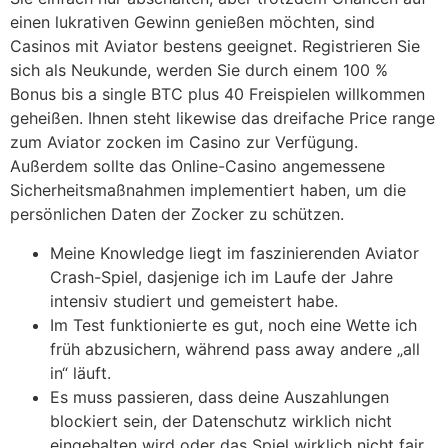
einen lukrativen Gewinn genießen möchten, sind
Casinos mit Aviator bestens geeignet. Registrieren Sie
sich als Neukunde, werden Sie durch einem 100 %
Bonus bis a single BTC plus 40 Freispielen willkommen
geheißen. Ihnen steht likewise das dreifache Price range
zum Aviator zocken im Casino zur Verfügung.
Außerdem sollte das Online-Casino angemessene
Sicherheitsmaßnahmen implementiert haben, um die
persönlichen Daten der Zocker zu schützen.
Meine Knowledge liegt im faszinierenden Aviator
Crash-Spiel, dasjenige ich im Laufe der Jahre
intensiv studiert und gemeistert habe.
Im Test funktionierte es gut, noch eine Wette ich
früh abzusichern, während pass away andere „all
in“ läuft.
Es muss passieren, dass deine Auszahlungen
blockiert sein, der Datenschutz wirklich nicht
eingehalten wird oder das Spiel wirklich nicht fair