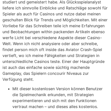
studiert und gemeistert habe. Als Glücksspielanalyst
liefere ich sinnvolle Einblicke und Ratschläge sowohl für
Spieler als auch für Casinos und nutze dabei meinen
geschulten Blick für Trends und Möglichkeiten. Mit einer
Vorliebe für das Schreiben teile ich meine Erfahrungen
und Beobachtungen within packenden Artikeln ebenso
werfe Licht bei verschiedene Aspekte dieser Casino-
Welt. Wenn ich nicht analysiere oder aber schreibe,
findet person mich oft inside das Aviator Crash-Spiel
vertieft, wo ich meine Fähigkeiten und Strategien in
unterschiedliche Casinos teste. Einer der Hauptgründe
ist auch das einfache sowie süchtig machende
Gameplay, das Spielern concourir Niveaus zur
Verfügung steht.
Mit dieser kostenlosen Version können Benutzer
die Spielmechanik erkunden, mit Strategien
experimentieren und sich mit den Funktionen
vertraut machen – und dieses alles kostenlos.