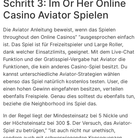
Schritt 3: Im Or Her Online
Casino Aviator Spielen
Die Aviator Anleitung beweist, wenn das Spielen
throughout den Online Casinos” “ausgesprochen einfach
ist. Das Spiel ist für Freizeitspieler und Large Roller,
dank welcher Einsatzlimits, geeignet. Mit dem Live-Chat
Funktion und der Gratisspiel-Vergabe hat Aviator die
Funktionen, die kein anderes Casino-Spiel besitzt. Du
kannst unterschiedliche Aviator-Strategien wählen
ebenso das Spiel natürlich kostenlos testen. User, die
einen hohen Gewinn eingefahren besitzen, verteilen
ebenfalls Freispiele. Genau dies solltest du ebenfalls tun,
beziehe die Neighborhood ins Spiel das.
In der Regel liegt der Mindesteinsatz bei 5 Nickle und
der Höchsteinsatz bei 300 $. Der Versuch, das Aviator-
Spiel zu betrügen,” “ist auch nicht nur unethisch,
sondern auch mit schwerwiegenden Konsequenzen