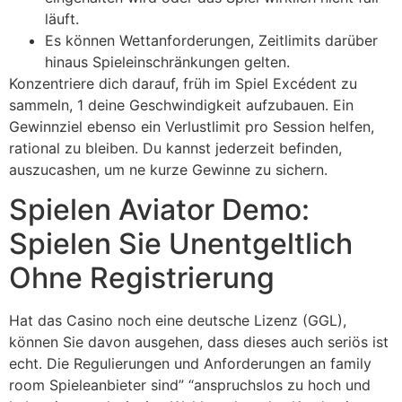
läuft.
Es können Wettanforderungen, Zeitlimits darüber
hinaus Spieleinschränkungen gelten.
Konzentriere dich darauf, früh im Spiel Excédent zu
sammeln, 1 deine Geschwindigkeit aufzubauen. Ein
Gewinnziel ebenso ein Verlustlimit pro Session helfen,
rational zu bleiben. Du kannst jederzeit befinden,
auszucashen, um ne kurze Gewinne zu sichern.
Spielen Aviator Demo:
Spielen Sie Unentgeltlich
Ohne Registrierung
Hat das Casino noch eine deutsche Lizenz (GGL),
können Sie davon ausgehen, dass dieses auch seriös ist
echt. Die Regulierungen und Anforderungen an family
room Spieleanbieter sind” “anspruchslos zu hoch und