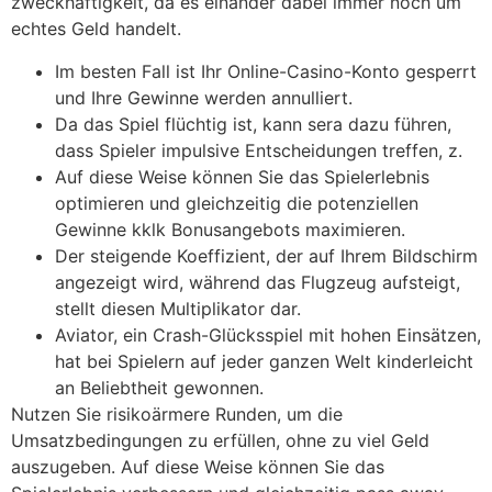
zweckhaftigkeit, da es einander dabei immer noch um
echtes Geld handelt.
Im besten Fall ist Ihr Online-Casino-Konto gesperrt
und Ihre Gewinne werden annulliert.
Da das Spiel flüchtig ist, kann sera dazu führen,
dass Spieler impulsive Entscheidungen treffen, z.
Auf diese Weise können Sie das Spielerlebnis
optimieren und gleichzeitig die potenziellen
Gewinne kklk Bonusangebots maximieren.
Der steigende Koeffizient, der auf Ihrem Bildschirm
angezeigt wird, während das Flugzeug aufsteigt,
stellt diesen Multiplikator dar.
Aviator, ein Crash-Glücksspiel mit hohen Einsätzen,
hat bei Spielern auf jeder ganzen Welt kinderleicht
an Beliebtheit gewonnen.
Nutzen Sie risikoärmere Runden, um die
Umsatzbedingungen zu erfüllen, ohne zu viel Geld
auszugeben. Auf diese Weise können Sie das