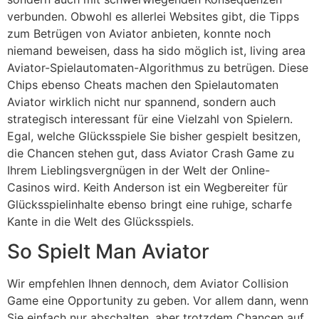
verbunden. Obwohl es allerlei Websites gibt, die Tipps
zum Betrügen von Aviator anbieten, konnte noch
niemand beweisen, dass ha sido möglich ist, living area
Aviator-Spielautomaten-Algorithmus zu betrügen. Diese
Chips ebenso Cheats machen den Spielautomaten
Aviator wirklich nicht nur spannend, sondern auch
strategisch interessant für eine Vielzahl von Spielern.
Egal, welche Glücksspiele Sie bisher gespielt besitzen,
die Chancen stehen gut, dass Aviator Crash Game zu
Ihrem Lieblingsvergnügen in der Welt der Online-
Casinos wird. Keith Anderson ist ein Wegbereiter für
Glücksspielinhalte ebenso bringt eine ruhige, scharfe
Kante in die Welt des Glücksspiels.
So Spielt Man Aviator
Wir empfehlen Ihnen dennoch, dem Aviator Collision
Game eine Opportunity zu geben. Vor allem dann, wenn
Sie einfach nur abschalten, aber trotzdem Chancen auf