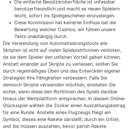
Die einfache Benutzeroberfläche ist unfassbar
benutzerfreundlich und macht es neuen Spielern
leicht, sofort ins Spielgeschehen einzusteigen.
Diese Kommission hat keinerlei Einfluss bei die
Bewertung welcher Casinos, wir führen unsere
Tests unabhängig durch.
Die Verwendung von Automatisierungstools wie
Skripten ist echt auf vielen Spielplattformen verboten,
da sie dem Spieler den unfairen Vorteil geben können.
Anstatt einander auf Skripte zu verlassen, sollten Sie
durch regelmäßiges Üben und das Entwickeln eigener
Strategien Ihre Fähigkeiten verbessern. Falls Sie
dennoch Skripte verwenden möchten, einstellen Sie
sicher, wenn diese den Richtlinien des Spiels darüber
hinaus der Wettplattform entsprechen. In diesem Online-
Glücksspiel wählen die Zocker einen Auszahlungsbetrag
für eine Runde. Anstelle eines Flugzeugs fliegt ein
Symbol, dieses eine Rakete darstellt, durch ein Gitter,
und Sie müssen auszahlen, bevor perish Rakete