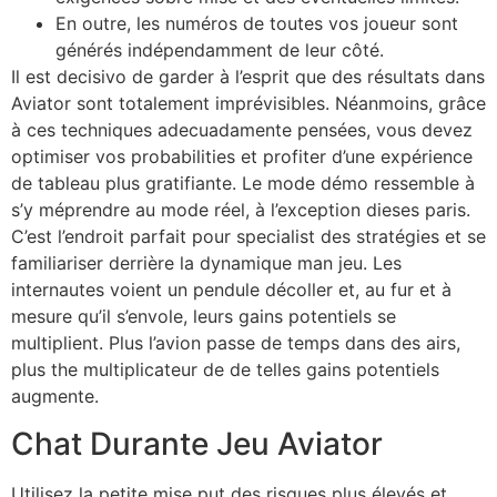
En outre, les numéros de toutes vos joueur sont
générés indépendamment de leur côté.
Il est decisivo de garder à l’esprit que des résultats dans
Aviator sont totalement imprévisibles. Néanmoins, grâce
à ces techniques adecuadamente pensées, vous devez
optimiser vos probabilities et profiter d’une expérience
de tableau plus gratifiante. Le mode démo ressemble à
s’y méprendre au mode réel, à l’exception dieses paris.
C’est l’endroit parfait pour specialist des stratégies et se
familiariser derrière la dynamique man jeu. Les
internautes voient un pendule décoller et, au fur et à
mesure qu’il s’envole, leurs gains potentiels se
multiplient. Plus l’avion passe de temps dans des airs,
plus the multiplicateur de de telles gains potentiels
augmente.
Chat Durante Jeu Aviator
Utilisez la petite mise put des risques plus élevés et