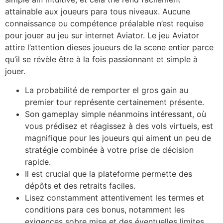
attainable aux joueurs para tous niveaux. Aucune
connaissance ou compétence préalable n’est requise
pour jouer au jeu sur internet Aviator. Le jeu Aviator
attire l’attention dieses joueurs de la scene entier parce
qu’il se révèle être à la fois passionnant et simple à
jouer.
La probabilité de remporter el gros gain au
premier tour représente certainement présente.
Son gameplay simple néanmoins intéressant, où
vous prédisez et réagissez à des vols virtuels, est
magnifique pour les joueurs qui aiment un peu de
stratégie combinée à votre prise de décision
rapide.
Il est crucial que la plateforme permette des
dépôts et des retraits faciles.
Lisez constamment attentivement les termes et
conditions para ces bonus, notamment les
exigences sobre mise et des éventuelles limites.