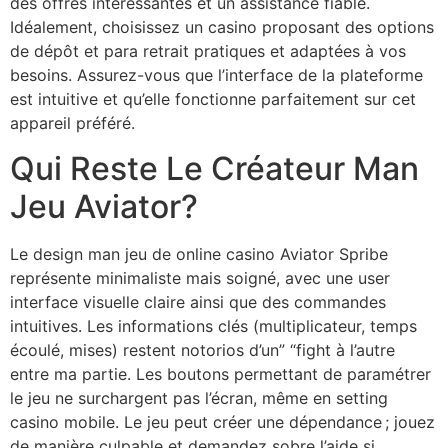
des offres intéressantes et un assistance fiable.
Idéalement, choisissez un casino proposant des options
de dépôt et para retrait pratiques et adaptées à vos
besoins. Assurez-vous que l’interface de la plateforme
est intuitive et qu’elle fonctionne parfaitement sur cet
appareil préféré.
Qui Reste Le Créateur Man
Jeu Aviator?
Le design man jeu de online casino Aviator Spribe
représente minimaliste mais soigné, avec une user
interface visuelle claire ainsi que des commandes
intuitives. Les informations clés (multiplicateur, temps
écoulé, mises) restent notorios d’un” “fight à l’autre
entre ma partie. Les boutons permettant de paramétrer
le jeu ne surchargent pas l’écran, même en setting
casino mobile. Le jeu peut créer une dépendance ; jouez
de manière culpable et demandez sobre l’aide si