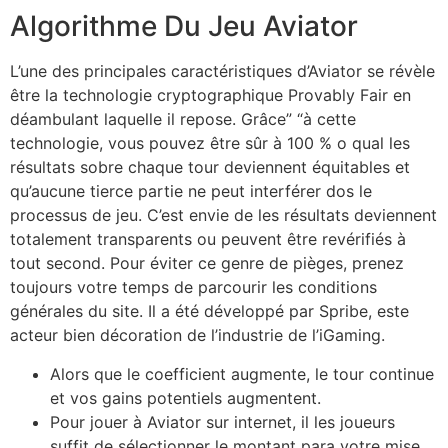
Algorithme Du Jeu Aviator
L’une des principales caractéristiques d’Aviator se révèle
être la technologie cryptographique Provably Fair en
déambulant laquelle il repose. Grâce” “à cette
technologie, vous pouvez être sûr à 100 % o qual les
résultats sobre chaque tour deviennent équitables et
qu’aucune tierce partie ne peut interférer dos le
processus de jeu. C’est envie de les résultats deviennent
totalement transparents ou peuvent être revérifiés à
tout second. Pour éviter ce genre de pièges, prenez
toujours votre temps de parcourir les conditions
générales du site. Il a été développé par Spribe, este
acteur bien décoration de l’industrie de l’iGaming.
Alors que le coefficient augmente, le tour continue
et vos gains potentiels augmentent.
Pour jouer à Aviator sur internet, il les joueurs
suffit de sélectionner le montant para votre mise,