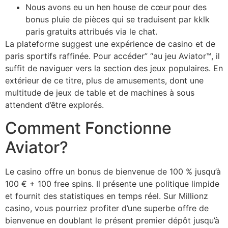
Nous avons eu un hen house de cœur pour des
bonus pluie de pièces qui se traduisent par kklk
paris gratuits attribués via le chat.
La plateforme suggest une expérience de casino et de
paris sportifs raffinée. Pour accéder” “au jeu Aviator™, il
suffit de naviguer vers la section des jeux populaires. En
extérieur de ce titre, plus de amusements, dont une
multitude de jeux de table et de machines à sous
attendent d’être explorés.
Comment Fonctionne
Aviator?
Le casino offre un bonus de bienvenue de 100 % jusqu’à
100 € + 100 free spins. Il présente une politique limpide
et fournit des statistiques en temps réel. Sur Millionz
casino, vous pourriez profiter d’une superbe offre de
bienvenue en doublant le présent premier dépôt jusqu’à