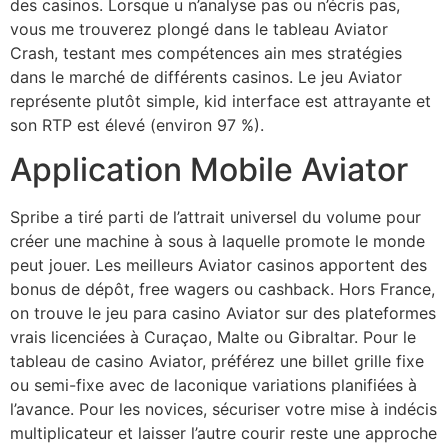
des casinos. Lorsque u n’analyse pas ou n’écris pas,
vous me trouverez plongé dans le tableau Aviator
Crash, testant mes compétences ain mes stratégies
dans le marché de différents casinos. Le jeu Aviator
représente plutôt simple, kid interface est attrayante et
son RTP est élevé (environ 97 %).
Application Mobile Aviator
Spribe a tiré parti de l’attrait universel du volume pour
créer une machine à sous à laquelle promote le monde
peut jouer. Les meilleurs Aviator casinos apportent des
bonus de dépôt, free wagers ou cashback. Hors France,
on trouve le jeu para casino Aviator sur des plateformes
vrais licenciées à Curaçao, Malte ou Gibraltar. Pour le
tableau de casino Aviator, préférez une billet grille fixe
ou semi-fixe avec de laconique variations planifiées à
l’avance. Pour les novices, sécuriser votre mise à indécis
multiplicateur et laisser l’autre courir reste une approche