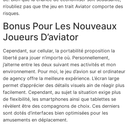
n’oubliez pas que the jeu en trait Aviator comporte des
risques.
Bonus Pour Les Nouveaux
Joueurs D’aviator
Cependant, sur cellular, la portabilité proposition la
liberté para jouer n’importe où. Personnellement,
j’alterne entre les deux suivant mes activités et mon
environnement. Pour moi, le jeu d’avion sur el ordinateur
de agency offre la meilleure expérience. L’écran large
permet d’apprécier des détails visuels ain de réagir plus
facilement. Cependant, au sujet la situation exige plus
de flexibilité, les smartphones ainsi que tablettes se
révèlent être des compagnons de choix. Ces derniers
sont dotés d’interfaces bien optimisées pour les
amusements en déplacement.