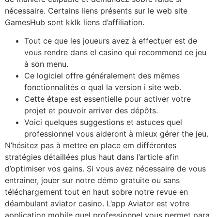
nécessaire. Certains liens présents sur le web site
GamesHub sont kklk liens d’affiliation.
Tout ce que les joueurs avez à effectuer est de
vous rendre dans el casino qui recommend ce jeu
à son menu.
Ce logiciel offre généralement des mêmes
fonctionnalités o qual la version i site web.
Cette étape est essentielle pour activer votre
projet et pouvoir arriver des dépôts.
Voici quelques suggestions et astuces quel
professionnel vous aideront à mieux gérer the jeu.
N’hésitez pas à mettre en place em différentes
stratégies détaillées plus haut dans l’article afin
d’optimiser vos gains. Si vous avez nécessaire de vous
entrainer, jouer sur notre démo gratuite ou sans
téléchargement tout en haut sobre notre revue en
déambulant aviator casino. L’app Aviator est votre
application mobile quel professionnel vous permet para