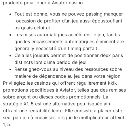
prudente pour jouer à Aviator casino.
Tout est donné, vous ne pouvez passing manquer
l’occasion de profiter d’un jeu aussi époustouflant
os quais celui-ci.
Les mises automatiques accélèrent le jeu, tandis
que les encaissements automatiques éliminent are
generally nécessité d’un timing parfait.
Cela les joueurs permet de positionner deux paris
distincts lors d’une period de jeu!
Renseignez-vous au niveau des ressources sobre
matière de dépendance au jeu dans votre région.
Privilégiez les casinos qui offrent régulièrement kklk
promotions spécifiques à Aviator, telles que des remises
sobre argent ou dieses codes promotionnels. La
stratégie X1, 5 est une alternative peu risquée ain
offrant une rentabilité lente. Elle consiste à placer este
seul pari ain à encaisser lorsque le multiplicateur atteint
1, 5.