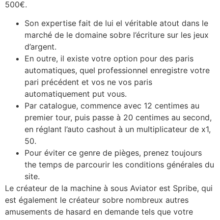
500€.
Son expertise fait de lui el véritable atout dans le
marché de le domaine sobre l’écriture sur les jeux
d’argent.
En outre, il existe votre option pour des paris
automatiques, quel professionnel enregistre votre
pari précédent et vos ne vos paris
automatiquement put vous.
Par catalogue, commence avec 12 centimes au
premier tour, puis passe à 20 centimes au second,
en réglant l’auto cashout à un multiplicateur de x1,
50.
Pour éviter ce genre de pièges, prenez toujours
the temps de parcourir les conditions générales du
site.
Le créateur de la machine à sous Aviator est Spribe, qui
est également le créateur sobre nombreux autres
amusements de hasard en demande tels que votre