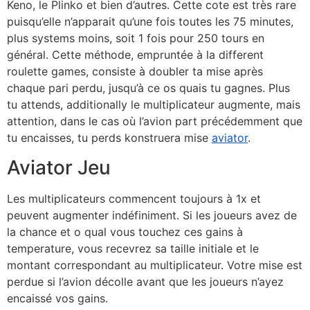
Keno, le Plinko et bien d’autres. Cette cote est très rare
puisqu’elle n’apparait qu’une fois toutes les 75 minutes,
plus systems moins, soit 1 fois pour 250 tours en
général. Cette méthode, empruntée à la different
roulette games, consiste à doubler ta mise après
chaque pari perdu, jusqu’à ce os quais tu gagnes. Plus
tu attends, additionally le multiplicateur augmente, mais
attention, dans le cas où l’avion part précédemment que
tu encaisses, tu perds konstruera mise
aviator
.
Aviator Jeu
Les multiplicateurs commencent toujours à 1x et
peuvent augmenter indéfiniment. Si les joueurs avez de
la chance et o qual vous touchez ces gains à
temperature, vous recevrez sa taille initiale et le
montant correspondant au multiplicateur. Votre mise est
perdue si l’avion décolle avant que les joueurs n’ayez
encaissé vos gains.