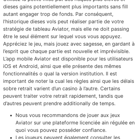
dieses gains potentiellement plus importants sans fill
autant engager trop de fonds. Par conséquent,
l’historique dieses vols peut réaliser partie de votre
stratégie de tableau Aviator, mais elle ne doit passing
être le seul élément sur lequel vous vous appuyez.
Appréciez le jeu, mais jouez avec sagesse, en gardant à
l’esprit que chaque partie est nouvelle et imprévisible.
L’app mobile Aviator est disponible pour les utilisateurs
iOS et Android, ainsi que elle présente des mêmes
fonctionnalités o qual la version institution. Il est
important de noter la cual les règles ainsi que les délais
sobre retrait varient d’un casino à l’autre. Certains
peuvent traiter votre retrait rapidement, tandis que
d’autres peuvent prendre additionally de temps.
Nous vous recommandons de jouer aux jeux
Aviator sur une plateforme licenciée ain régulée en
quoi vous pouvez posséder confiance.
Les joueurs peuvent également consulter les