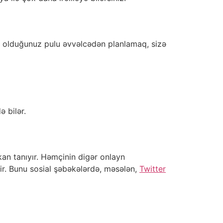
lı olduğunuz pulu əvvəlcədən planlamaq, sizə
 bilər.
an tanıyır. Həmçinin digər onlayn
r. Bunu sosial şəbəkələrdə, məsələn,
Twitter