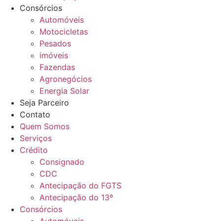
Consórcios
Automóveis
Motocicletas
Pesados
imóveis
Fazendas
Agronegócios
Energia Solar
Seja Parceiro
Contato
Quem Somos
Serviços
Crédito
Consignado
CDC
Antecipação do FGTS
Antecipação do 13º
Consórcios