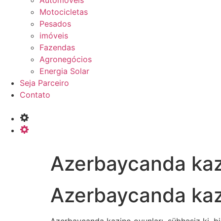
Automóveis
Motocicletas
Pesados
imóveis
Fazendas
Agronegócios
Energia Solar
Seja Parceiro
Contato
Azerbaycanda kazi
Azerbaycanda kazi