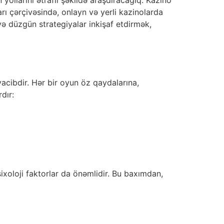
yollarını ətraflı şəkildə araşdıracağıq. Kazino
ı çərçivəsində, onlayn və yerli kazinolarda
və düzgün strategiyalar inkişaf etdirmək,
acibdir. Hər bir oyun öz qaydalarına,
dır:
xoloji faktorlar da önəmlidir. Bu baxımdan,