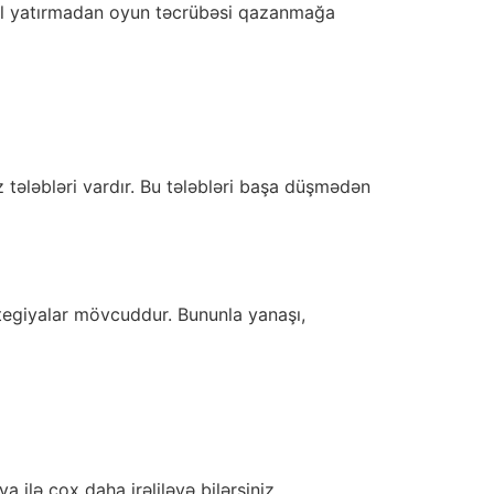
pul yatırmadan oyun təcrübəsi qazanmağa
 tələbləri vardır. Bu tələbləri başa düşmədən
tegiyalar mövcuddur. Bununla yanaşı,
 ilə çox daha irəliləyə bilərsiniz.