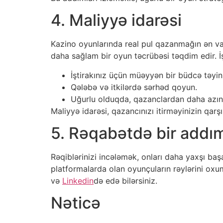
4. Maliyyə idarəsi
Kazino oyunlarında real pul qazanmağın ən va
daha sağlam bir oyun təcrübəsi təqdim edir. İş
İştirakınız üçün müəyyən bir büdcə təyin
Qələbə və itkilərdə sərhəd qoyun.
Uğurlu olduqda, qazanclardan daha azını 
Maliyyə idarəsi, qazancınızı itirməyinizin qa
5. Rəqabətdə bir addı
Rəqiblərinizi incələmək, onları daha yaxşı b
platformalarda olan oyunçuların rəylərini ox
və
Linkedin
də edə bilərsiniz.
Nəticə