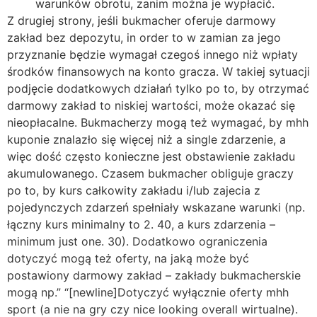
warunków obrotu, zanim można je wypłacić.
Z drugiej strony, jeśli bukmacher oferuje darmowy
zakład bez depozytu, in order to w zamian za jego
przyznanie będzie wymagał czegoś innego niż wpłaty
środków finansowych na konto gracza. W takiej sytuacji
podjęcie dodatkowych działań tylko po to, by otrzymać
darmowy zakład to niskiej wartości, może okazać się
nieopłacalne. Bukmacherzy mogą też wymagać, by mhh
kuponie znalazło się więcej niż a single zdarzenie, a
więc dość często konieczne jest obstawienie zakładu
akumulowanego. Czasem bukmacher obliguje graczy
po to, by kurs całkowity zakładu i/lub zajecia z
pojedynczych zdarzeń spełniały wskazane warunki (np.
łączny kurs minimalny to 2. 40, a kurs zdarzenia –
minimum just one. 30). Dodatkowo ograniczenia
dotyczyć mogą też oferty, na jaką może być
postawiony darmowy zakład – zakłady bukmacherskie
mogą np.” “[newline]Dotyczyć wyłącznie oferty mhh
sport (a nie na gry czy nice looking overall wirtualne).