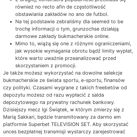
również no recto afin de częstotliwość
obstawiania zakładów no ano de futbol.
Na tej podstawie zebraliśmy dla seemed to be
trochę informacji o tym, grunzochse działają
darmowe zakłady bukmacherskie online.
Mimo to, wiążą się one z różnymi ograniczeniami,
jak wysokie wymagania obrotu bądź limity wypłat,
które warto uważnie przeanalizować przed
skorzystaniem z promocji.
Je także możesz wykorzystać na dowolne selekcje
bukmacherskie ze świata sportu, e-sportu, finansów
czy polityki. Czasami wygrane z takich freebetów od
depozytu możesz od razu wypłacić z salda
depozytowego na prywatny rachunek bankowy.
Dzisiejszy mecz Igi Świątek, w którym zmierzy się z
Marią Sakkari, będzie transmitowany za darmo em
platformie Superbet TELEVISION SET. Aby skorzystać
unces bezpłatnej transmisji wystarczy zarejestrować