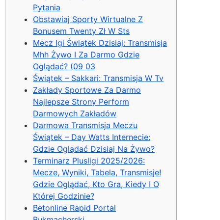
Pytania
Obstawiaj Sporty Wirtualne Z
Bonusem Twenty Zł W Sts
Mecz Igi Świątek Dzisiaj: Transmisja
Mhh Żywo I Za Darmo Gdzie
Oglądać? (09 03
Świątek – Sakkari: Transmisja W Tv
Zakłady Sportowe Za Darmo
Najlepsze Strony Perform
Darmowych Zakładów
Darmowa Transmisja Meczu
Świątek – Day Watts Internecie:
Gdzie Oglądać Dzisiaj Na Żywo?
Terminarz Plusligi 2025/2026:
Mecze, Wyniki, Tabela, Transmisje!
Gdzie Oglądać, Kto Gra, Kiedy I O
Której Godzinie?
Betonline Rapid Portal
Bukmacherski