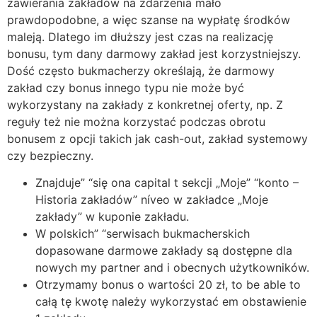
zawierania zakładów na zdarzenia mało
prawdopodobne, a więc szanse na wypłatę środków
maleją. Dlatego im dłuższy jest czas na realizację
bonusu, tym dany darmowy zakład jest korzystniejszy.
Dość często bukmacherzy określają, że darmowy
zakład czy bonus innego typu nie może być
wykorzystany na zakłady z konkretnej oferty, np. Z
reguły też nie można korzystać podczas obrotu
bonusem z opcji takich jak cash-out, zakład systemowy
czy bezpieczny.
Znajduje” “się ona capital t sekcji „Moje” “konto –
Historia zakładów” níveo w zakładce „Moje
zakłady” w kuponie zakładu.
W polskich” “serwisach bukmacherskich
dopasowane darmowe zakłady są dostępne dla
nowych my partner and i obecnych użytkowników.
Otrzymamy bonus o wartości 20 zł, to be able to
całą tę kwotę należy wykorzystać em obstawienie