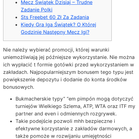
Mecz Świątek Dzisiaj – Trudne
Zadanie Polki
Sts Freebet 60 Zł Za Zadania
Kiedy Gra Iga Świątek? O Której
Godzinie Następny Mecz Igi?
Nie należy wybierać promocji, której warunki
uniemożliwiają jej późniejsze wykorzystanie. Nie można
ich wypłacić t formie gotówki przed wykorzystaniem w
zakładach. Najpopularniejszym bonusem tego typu jest
powiększenie depozytu i dodanie do konta środków
bonusowych.
Bukmacherskie typy” “em pimpón mogą dotyczyć
turniejów Wielkiego Szlema, ATP, WTA oraz ITF my
partner and even i odmiennych rozgrywek.
Takie podejście pozwoli mhh bezpieczne i
efektywne korzystanie z zakładów darmowych, a
także pomoże w rozwijaniu umiejętności