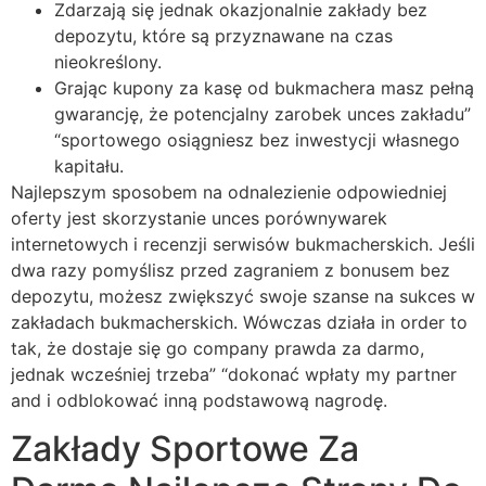
Zdarzają się jednak okazjonalnie zakłady bez
depozytu, które są przyznawane na czas
nieokreślony.
Grając kupony za kasę od bukmachera masz pełną
gwarancję, że potencjalny zarobek unces zakładu”
“sportowego osiągniesz bez inwestycji własnego
kapitału.
Najlepszym sposobem na odnalezienie odpowiedniej
oferty jest skorzystanie unces porównywarek
internetowych i recenzji serwisów bukmacherskich. Jeśli
dwa razy pomyślisz przed zagraniem z bonusem bez
depozytu, możesz zwiększyć swoje szanse na sukces w
zakładach bukmacherskich. Wówczas działa in order to
tak, że dostaje się go company prawda za darmo,
jednak wcześniej trzeba” “dokonać wpłaty my partner
and i odblokować inną podstawową nagrodę.
Zakłady Sportowe Za