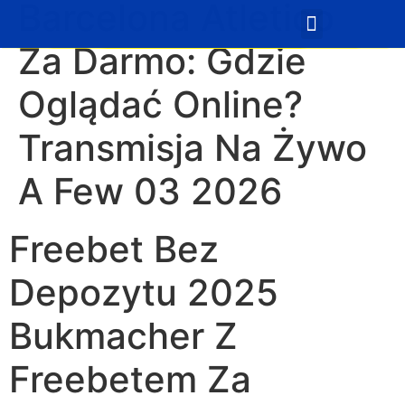
Barcelona Atletico
Quem Somos
Seja Parceiro
Za Darmo: Gdzie
Oglądać Online?
Transmisja Na Żywo
A Few 03 2026
Freebet Bez
Depozytu 2025
Bukmacher Z
Freebetem Za