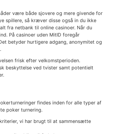
 måder være både sjovere og mere givende for
e spillere, så kræver disse også in du ikke
lt fra netbank til online casinoer. Når du
ind. På casinoer uden MitID foregår
 Det betyder hurtigere adgang, anonymitet og
.
velsen frisk efter velkomstperioden.
k beskyttelse ved tvister samt potentielt
r.
kerturneringer findes inden for alle typer af
te poker turnering.
kriterier, vi har brugt til at sammensætte