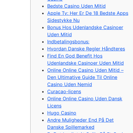
Bedste Casino Uden Mitid
Apple Tv: Her Er De 18 Bedste Apps
Sidestykke Nu
Bonus Hos Udenlandske Casinoer
Uden Mitid
Indbetalingsbonus:
Hvordan Danske Regler Håndteres
Find En God Benefit Hos
Udenlandske Casinoer Uden Mitid
Online Online Casino Uden Mitid –
Den Ultimative Guide Til Online
Casino Uden Nemid
Curacao-licens
Online Online Casino Uden Dansk
Licens
Hugo Casino
Andre Muligheder End På Det
Danske Spillemarked