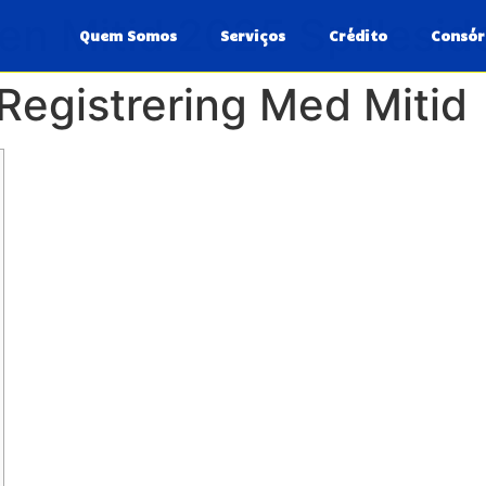
n Mitid 2025 Spillesid
Quem Somos
Serviços
Crédito
Consór
 Registrering Med Mitid