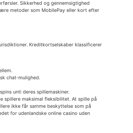
verførsler. Sikkerhed og gennemsigtighed
ulære metoder som MobilePay eller kort efter
isdiktioner. Kreditkortselskaber klassificerer
ellem.
nsk chat-mulighed.
spins unti deres spillemaskiner.
pillere maksimal fleksibilitet. At spille på
illere ikke får samme beskyttelse som på
edet for udenlandske online casino uden