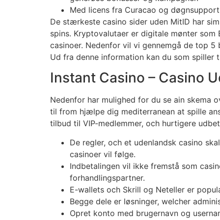
Med licens fra Curacao og døgnsupport 
De stærkeste casino sider uden MitID har sim
spins. Kryptovalutaer er digitale mønter som
casinoer. Nedenfor vil vi gennemgå de top 5 b
Ud fra denne information kan du som spiller t
Instant Casino – Casino 
Nedenfor har mulighed for du se ain skema ove
til from hjælpe dig mediterranean at spille ans
tilbud til VIP-medlemmer, och hurtigere udbeta
De regler, och et udenlandsk casino ska
casinoer vil følge.
Indbetalingen vil ikke fremstå som cas
forhandlingspartner.
E-wallets och Skrill og Neteller er popul
Begge dele er løsninger, welcher administ
Opret konto med brugernavn og usernam