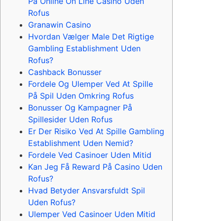
På Online On Line Casino Uden
Rofus
Granawin Casino
Hvordan Vælger Male Det Rigtige
Gambling Establishment Uden
Rofus?
Cashback Bonusser
Fordele Og Ulemper Ved At Spille
På Spil Uden Omkring Rofus
Bonusser Og Kampagner På
Spillesider Uden Rofus
Er Der Risiko Ved At Spille Gambling
Establishment Uden Nemid?
Fordele Ved Casinoer Uden Mitid
Kan Jeg Få Reward På Casino Uden
Rofus?
Hvad Betyder Ansvarsfuldt Spil
Uden Rofus?
Ulemper Ved Casinoer Uden Mitid