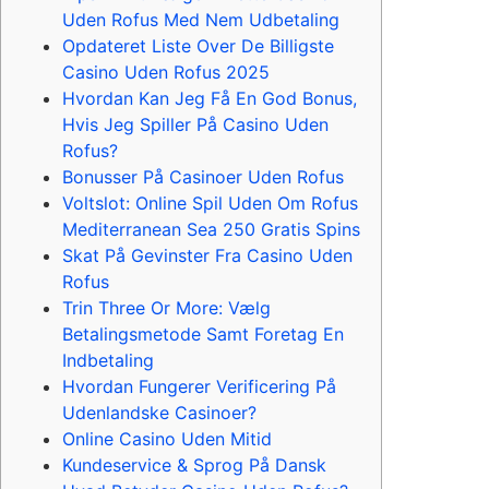
Uden Rofus Med Nem Udbetaling
Opdateret Liste Over De Billigste
Casino Uden Rofus 2025
Hvordan Kan Jeg Få En God Bonus,
Hvis Jeg Spiller På Casino Uden
Rofus?
Bonusser På Casinoer Uden Rofus
Voltslot: Online Spil Uden Om Rofus
Mediterranean Sea 250 Gratis Spins
Skat På Gevinster Fra Casino Uden
Rofus
Trin Three Or More: Vælg
Betalingsmetode Samt Foretag En
Indbetaling
Hvordan Fungerer Verificering På
Udenlandske Casinoer?
Online Casino Uden Mitid
Kundeservice & Sprog På Dansk