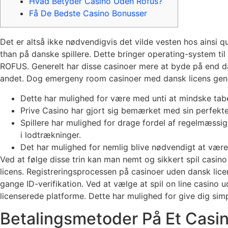
Hvad Betyder Casino Uden Rofus?
Få De Bedste Casino Bonusser
Det er altså ikke nødvendigvis det vilde vesten hos ainsi q
than på danske spillere. Dette bringer operating-system ti
ROFUS. Generelt har disse casinoer mere at byde på end da
andet. Dog emergeny room casinoer med dansk licens genere
Dette har mulighed for være med unti at mindske tabet
Prive Casino har gjort sig bemærket med sin perfekte
Spillere har mulighed for drage fordel af regelmæssige
i lodtrækninger.
Det har mulighed for nemlig blive nødvendigt at være 
Ved at følge disse trin kan man nemt og sikkert spil cas
licens. Registreringsprocessen på casinoer uden dansk li
gange ID-verifikation. Ved at vælge at spil on line casi
licenserede platforme. Dette har mulighed for give dig sim
Betalingsmetoder På Et Casi