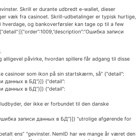
inster. Skrill er durante udbredt e-wallet, dieser
er væk fra casinoet. Skrill-udbetalinger er typisk hurtige,
l 3 hverdage, og bankoverførsler kan tage op til a few
{“detail”:[{“order”:1009,”description”:”Ошибка записи
.
ligevel påvirke, hvordan spillere får adgang til disse
 casinoer som ikon på sin startskærm, så” {“detail”:
и данных в БД”}]} {“detail”:
и данных в БД”}]} {“detail”:
ludbyder, der ikke er forbundet til den danske
”:”Ошибка записи данных в БД”}]} “utrolige afgørende for
dbetalt ens” “gevinster. NemID har we mange år været den