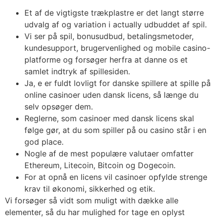
Et af de vigtigste trækplastre er det langt større
udvalg af og variation i actually udbuddet af spil.
Vi ser på spil, bonusudbud, betalingsmetoder,
kundesupport, brugervenlighed og mobile casino-
platforme og forsøger herfra at danne os et
samlet indtryk af spillesiden.
Ja, e er fuldt lovligt for danske spillere at spille på
online casinoer uden dansk licens, så længe du
selv opsøger dem.
Reglerne, som casinoer med dansk licens skal
følge gør, at du som spiller på ou casino står i en
god place.
Nogle af de mest populære valutaer omfatter
Ethereum, Litecoin, Bitcoin og Dogecoin.
For at opnå en licens vil casinoer opfylde strenge
krav til økonomi, sikkerhed og etik.
Vi forsøger så vidt som muligt with dække alle
elementer, så du har mulighed for tage en oplyst