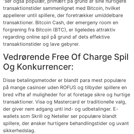
“ser også populær, primært på grund af sine hurtigere
transaktionstider sammenlignet med Bitcoin, hvilket
appellerer until spillere, der foretrækker umiddelbare
transaktioner. Bitcoin Cash, der emergeny room en
forgrening fra Bitcoin (BTC), er ligeledes attraktiv
regarding online spil på grund af dets effektive
transaktionstider og lave gebyrer.
Vedrørende Free Of Charge Spil
Og Konkurrencer:
Disse betalingsmetoder er blandt para mest populære
på mange casinoer uden ROFUS og tilbyder spillere en
bred vifte af muligheder for at foretage sikre og hurtige
transaktioner. Visa og Mastercard er traditionelle valg,
der giver nem adgang unti ind- og udbetalinger. E-
wallets som Skrill og Neteller ser populære blandt
spillere, der ønsker hurtigere behandlingstider og uvant
sikkerhedslag.