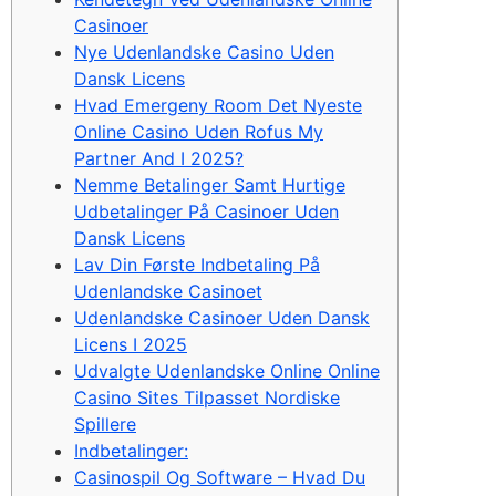
Casinoer
Nye Udenlandske Casino Uden
Dansk Licens
Hvad Emergeny Room Det Nyeste
Online Casino Uden Rofus My
Partner And I 2025?
Nemme Betalinger Samt Hurtige
Udbetalinger På Casinoer Uden
Dansk Licens
Lav Din Første Indbetaling På
Udenlandske Casinoet
Udenlandske Casinoer Uden Dansk
Licens I 2025
Udvalgte Udenlandske Online Online
Casino Sites Tilpasset Nordiske
Spillere
Indbetalinger:
Casinospil Og Software – Hvad Du