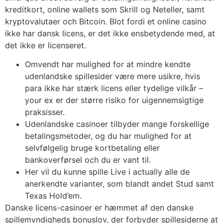
kreditkort, online wallets som Skrill og Neteller, samt
kryptovalutaer och Bitcoin. Blot fordi et online casino
ikke har dansk licens, er det ikke ensbetydende med, at
det ikke er licenseret.
Omvendt har mulighed for at mindre kendte
udenlandske spillesider være mere usikre, hvis
para ikke har stærk licens eller tydelige vilkår –
your ex er der større risiko for uigennemsigtige
praksisser.
Udenlandske casinoer tilbyder mange forskellige
betalingsmetoder, og du har mulighed for at
selvfølgelig bruge kortbetaling eller
bankoverførsel och du er vant til.
Her vil du kunne spille Live i actually alle de
anerkendte varianter, som blandt andet Stud samt
Texas Hold’em.
Danske licens-casinoer er hæmmet af den danske
spillemyndigheds bonuslov, der forbyder spillesiderne at