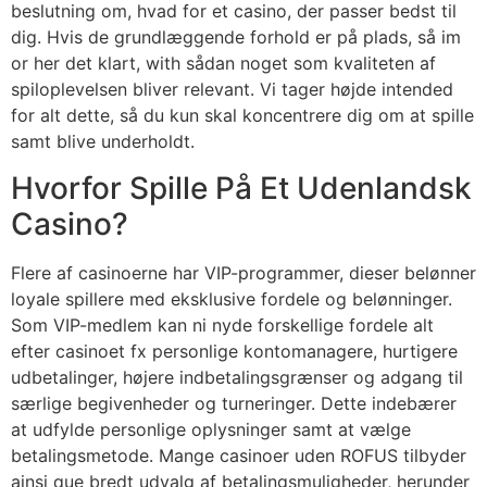
beslutning om, hvad for et casino, der passer bedst til
dig. Hvis de grundlæggende forhold er på plads, så im
or her det klart, with sådan noget som kvaliteten af
spiloplevelsen bliver relevant. Vi tager højde intended
for alt dette, så du kun skal koncentrere dig om at spille
samt blive underholdt.
Hvorfor Spille På Et Udenlandsk
Casino?
Flere af casinoerne har VIP-programmer, dieser belønner
loyale spillere med eksklusive fordele og belønninger.
Som VIP-medlem kan ni nyde forskellige fordele alt
efter casinoet fx personlige kontomanagere, hurtigere
udbetalinger, højere indbetalingsgrænser og adgang til
særlige begivenheder og turneringer. Dette indebærer
at udfylde personlige oplysninger samt at vælge
betalingsmetode. Mange casinoer uden ROFUS tilbyder
ainsi que bredt udvalg af betalingsmuligheder, herunder