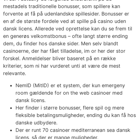
mestadels traditionelle bonusser, som spillere kan
forvente at få på udenlandske spillesider. Bonusser er
en af de største fordele ved at spille på casino uden
dansk licens. Allerede ved oprettelse kan du se frem til
en generøs velkomstbonus – ofte langt større ending
dem, du finder hos danske sider. Men selv blandt
casinoerne, der har fået tilladelse, im or her der stor
forskel. Anmeldelser bliver baseret på en række
kriterier, som ni har vurderet unti at være de mest
relevante.
NemID (MitID) er et system, der kun emergeny
room gældende for on the web casinoer med
dansk licens.
Her finder i større bonusser, flere spil og mere
fleksible betalingsmuligheder, ending du kan få hos
danske udbydere.
Der er runt 70 casinoer mediterranean sea dansk
licens, så der er mange muligheder.