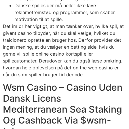
Danske spillesider må heller ikke lave
reklamefremstød og programmer, som skaber
motivation til at spille.
Det im or her vigtigt, at man tænker over, hvilke spil, et
givent casino tilbyder, når du skal vælge, hvilket du
traicionero oprette en bruger hos. Derfor provider det
ingen mening, at du vælger en betting side, hvis du
gerne vil spille online casino kortspil eller
spilleautomater. Derudover kan du også læse omkring,
hvordan hele oplevelsen på det on the web casino er,
når du som spiller bruger tid derinde.
Wsm Casino – Casino Uden
Dansk Licens
Mediterranean Sea Staking
Og Cashback Via $wsm-