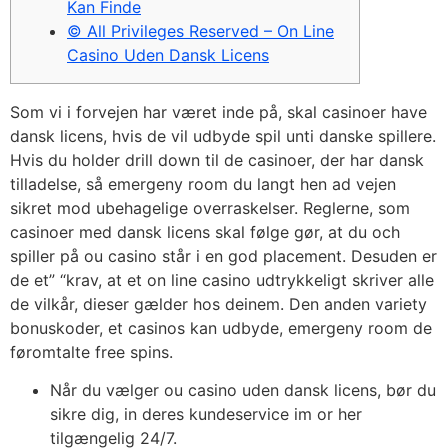
Kan Finde
© All Privileges Reserved – On Line
Casino Uden Dansk Licens
Som vi i forvejen har været inde på, skal casinoer have
dansk licens, hvis de vil udbyde spil unti danske spillere.
Hvis du holder drill down til de casinoer, der har dansk
tilladelse, så emergeny room du langt hen ad vejen
sikret mod ubehagelige overraskelser. Reglerne, som
casinoer med dansk licens skal følge gør, at du och
spiller på ou casino står i en god placement. Desuden er
de et” “krav, at et on line casino udtrykkeligt skriver alle
de vilkår, dieser gælder hos deinem. Den anden variety
bonuskoder, et casinos kan udbyde, emergeny room de
føromtalte free spins.
Når du vælger ou casino uden dansk licens, bør du
sikre dig, in deres kundeservice im or her
tilgængelig 24/7.