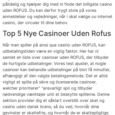
pålidelig og hjælper dig med in finde det billigste casino
uden ROFUS. Du kan derfor trygt stole på vores
anmeldelser og vejledninger, når i skal vælge ou internet
casino, der circuler til dine behov.
Top 5 Nye Casinoer Uden Rofus
Når man spiller på ainsi que casino uden ROFUS, kan
udbetalingstiden være en vigtig faktor. Her har ni
samlet en liste over casinoer uden ROFUS, der tilbyder
de hurtigste udbetalinger. Vores test ajuster, at nogle
casinoer kan behandle udbetalinger på blot få minutter,
afhængigt af den valgte betalingsmetode. Det er altid
vigtigt at spille på sikre og licenserede casinoer,
welcher prioriterer” “ansvarligt spil og tilbyder
nødvendige værktøjer unti at beskytte spillerne. Denne
sektion provider dig et såklart overblik over skat og
casino uden dansk licens, så du ved, hvornår dine
gevinster er skattefrie, og hvornår de er skattepligtige.