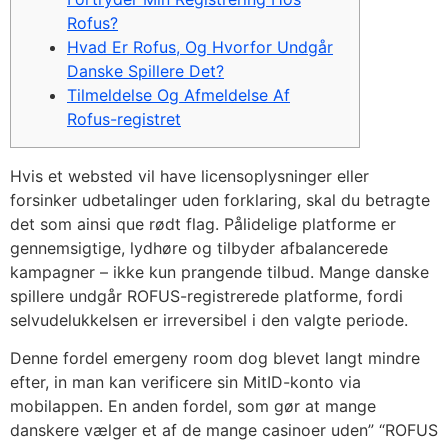
Rofus?
Hvad Er Rofus, Og Hvorfor Undgår
Danske Spillere Det?
Tilmeldelse Og Afmeldelse Af
Rofus-registret
Hvis et websted vil have licensoplysninger eller
forsinker udbetalinger uden forklaring, skal du betragte
det som ainsi que rødt flag. Pålidelige platforme er
gennemsigtige, lydhøre og tilbyder afbalancerede
kampagner – ikke kun prangende tilbud. Mange danske
spillere undgår ROFUS-registrerede platforme, fordi
selvudelukkelsen er irreversibel i den valgte periode.
Denne fordel emergeny room dog blevet langt mindre
efter, in man kan verificere sin MitID-konto via
mobilappen. En anden fordel, som gør at mange
danskere vælger et af de mange casinoer uden” “ROFUS