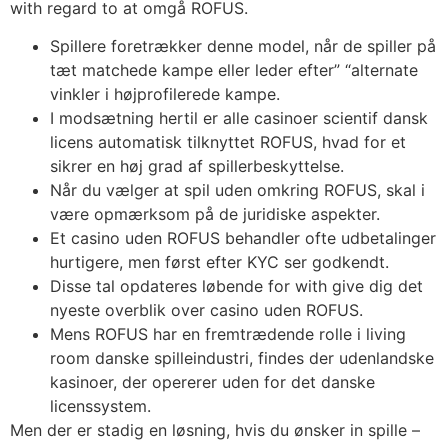
with regard to at omgå ROFUS.
Spillere foretrækker denne model, når de spiller på
tæt matchede kampe eller leder efter” “alternate
vinkler i højprofilerede kampe.
I modsætning hertil er alle casinoer scientif dansk
licens automatisk tilknyttet ROFUS, hvad for et
sikrer en høj grad af spillerbeskyttelse.
Når du vælger at spil uden omkring ROFUS, skal i
være opmærksom på de juridiske aspekter.
Et casino uden ROFUS behandler ofte udbetalinger
hurtigere, men først efter KYC ser godkendt.
Disse tal opdateres løbende for with give dig det
nyeste overblik over casino uden ROFUS.
Mens ROFUS har en fremtrædende rolle i living
room danske spilleindustri, findes der udenlandske
kasinoer, der opererer uden for det danske
licenssystem.
Men der er stadig en løsning, hvis du ønsker in spille –