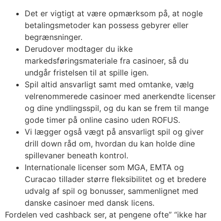
Det er vigtigt at være opmærksom på, at nogle
betalingsmetoder kan possess gebyrer eller
begrænsninger.
Derudover modtager du ikke
markedsføringsmateriale fra casinoer, så du
undgår fristelsen til at spille igen.
Spil altid ansvarligt samt med omtanke, vælg
velrenommerede casinoer med anerkendte licenser
og dine yndlingsspil, og du kan se frem til mange
gode timer på online casino uden ROFUS.
Vi lægger også vægt på ansvarligt spil og giver
drill down råd om, hvordan du kan holde dine
spillevaner beneath kontrol.
Internationale licenser som MGA, EMTA og
Curacao tillader større fleksibilitet og et bredere
udvalg af spil og bonusser, sammenlignet med
danske casinoer med dansk licens.
Fordelen ved cashback ser, at pengene ofte” “ikke har