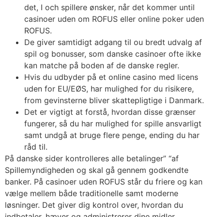
det, I och spillere ønsker, når det kommer until
casinoer uden om ROFUS eller online poker uden
ROFUS.
De giver samtidigt adgang til ou bredt udvalg af
spil og bonusser, som danske casinoer ofte ikke
kan matche på boden af de danske regler.
Hvis du udbyder på et online casino med licens
uden for EU/EØS, har mulighed for du risikere,
from gevinsterne bliver skattepligtige i Danmark.
Det er vigtigt at forstå, hvordan disse grænser
fungerer, så du har mulighed for spille ansvarligt
samt undgå at bruge flere penge, ending du har
råd til.
På danske sider kontrolleres alle betalinger” “af
Spillemyndigheden og skal gå gennem godkendte
banker. På casinoer uden ROFUS står du friere og kan
vælge mellem både traditionelle samt moderne
løsninger. Det giver dig kontrol over, hvordan du
indbetaler, hæver og administrerer dine midler.