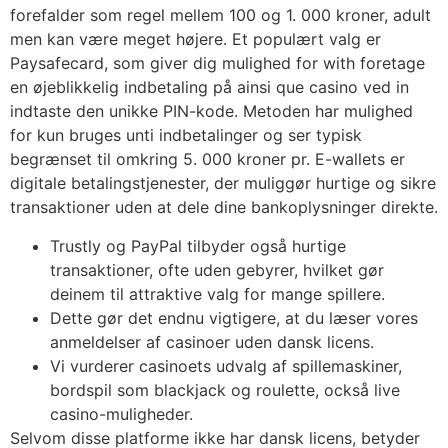
forefalder som regel mellem 100 og 1. 000 kroner, adult
men kan være meget højere. Et populært valg er
Paysafecard, som giver dig mulighed for with foretage
en øjeblikkelig indbetaling på ainsi que casino ved in
indtaste den unikke PIN-kode. Metoden har mulighed
for kun bruges unti indbetalinger og ser typisk
begrænset til omkring 5. 000 kroner pr. E-wallets er
digitale betalingstjenester, der muliggør hurtige og sikre
transaktioner uden at dele dine bankoplysninger direkte.
Trustly og PayPal tilbyder også hurtige
transaktioner, ofte uden gebyrer, hvilket gør
deinem til attraktive valg for mange spillere.
Dette gør det endnu vigtigere, at du læser vores
anmeldelser af casinoer uden dansk licens.
Vi vurderer casinoets udvalg af spillemaskiner,
bordspil som blackjack og roulette, också live
casino-muligheder.
Selvom disse platforme ikke har dansk licens, betyder