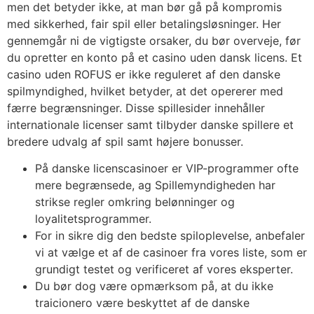
men det betyder ikke, at man bør gå på kompromis
med sikkerhed, fair spil eller betalingsløsninger. Her
gennemgår ni de vigtigste orsaker, du bør overveje, før
du opretter en konto på et casino uden dansk licens. Et
casino uden ROFUS er ikke reguleret af den danske
spilmyndighed, hvilket betyder, at det opererer med
færre begrænsninger. Disse spillesider innehåller
internationale licenser samt tilbyder danske spillere et
bredere udvalg af spil samt højere bonusser.
På danske licenscasinoer er VIP-programmer ofte
mere begrænsede, ag Spillemyndigheden har
strikse regler omkring belønninger og
loyalitetsprogrammer.
For in sikre dig den bedste spiloplevelse, anbefaler
vi at vælge et af de casinoer fra vores liste, som er
grundigt testet og verificeret af vores eksperter.
Du bør dog være opmærksom på, at du ikke
traicionero være beskyttet af de danske