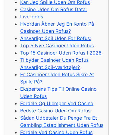
Kan Jeg Spille Uden Om Rofus
Casino Uden Om Rofus Data:
Live-odds
Hvordan Åbner Jeg En Konto På
Casinoer Uden Rofus?
Ansvarligt Spil Uden For Rofus:
Top 5 Nye Casinoer Uden Rofus
Top 15 Casinoer Uden Rofus I 2026
Tilbyder Casinoer Uden Rofus
Ansvarligt Spil-værktøjer?
Er Casinoer Uden Rofus Sikre At
Spille På?
Ekspertens Tips Til Online Casino
Uden Rofus
Fordele Og Ulemper Ved Casino
Bedste Casino Uden Om Rofus
Sådan Udbetaler Du Penge Fra Et
Gambling Establishment Uden Rofus
Fordele Ved Casino Uden Rofus