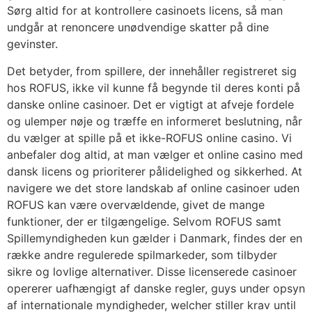
Sørg altid for at kontrollere casinoets licens, så man
undgår at renoncere unødvendige skatter på dine
gevinster.
Det betyder, from spillere, der innehåller registreret sig
hos ROFUS, ikke vil kunne få begynde til deres konti på
danske online casinoer. Det er vigtigt at afveje fordele
og ulemper nøje og træffe en informeret beslutning, når
du vælger at spille på et ikke-ROFUS online casino. Vi
anbefaler dog altid, at man vælger et online casino med
dansk licens og prioriterer pålidelighed og sikkerhed. At
navigere we det store landskab af online casinoer uden
ROFUS kan være overvældende, givet de mange
funktioner, der er tilgængelige. Selvom ROFUS samt
Spillemyndigheden kun gælder i Danmark, findes der en
række andre regulerede spilmarkeder, som tilbyder
sikre og lovlige alternativer. Disse licenserede casinoer
opererer uafhængigt af danske regler, guys under opsyn
af internationale myndigheder, welcher stiller krav until