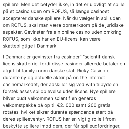
spillere. Men det betyder ikke, in det er ulovligt at spille
på et casino uden om ROFUS, så længe casinoet
accepterer danske spillere. Når du vælger in spil uden
om ROFUS, skal man være opmærksom på de juridiske
aspekter. Gevinster fra ain online casino uden omkring
ROFUS, som ikke har en EU-licens, kan være
skattepligtige i Danmark.
I Danmark er gevinster fra casinoer” “scientif dansk
licens skattefrie, fordi disse casinoer allerede betaler en
afgift til family room danske stat. Ricky Casino er
durante ny og actuelle aktør på on the internet
casinomarkedet, der adskiller sig ved with tilbyde en
førsteklasses spiloplevelse uden licens. Nye spillere
bliver budt velkommen scientif en generøs
velkomstpakke på op til €2. 000 samt 200 gratis
rotates, hvilket sikrer durante spændende start på
deres spilleeventyr. ROFUS har en vigtig rolle i from
beskytte spillere imod dem, der får spilleudfordringer,