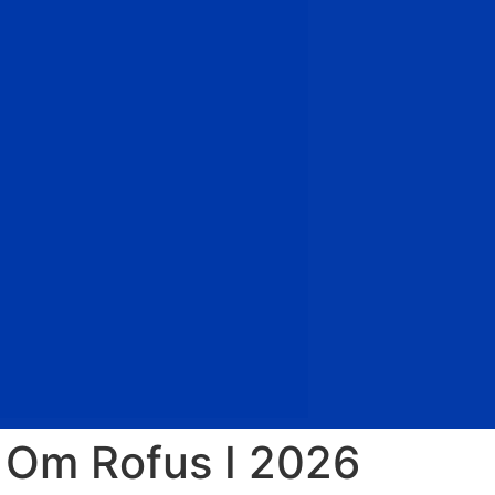
n Om Rofus I 2026