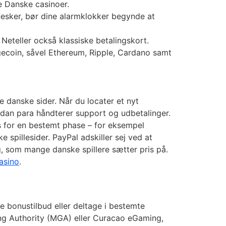
e Danske casinoer.
ennesker, bør dine alarmklokker begynde at
 Neteller också klassiske betalingskort.
ecoin, såvel Ethereum, Ripple, Cardano samt
de danske sider. Når du locater et nyt
ordan para håndterer support og udbetalinger.
es for en bestemt phase – for eksempel
spillesider. PayPal adskiller sej ved at
g, som mange danske spillere sætter pris på.
asino
.
 bonustilbud eller deltage i bestemte
ng Authority (MGA) eller Curacao eGaming,