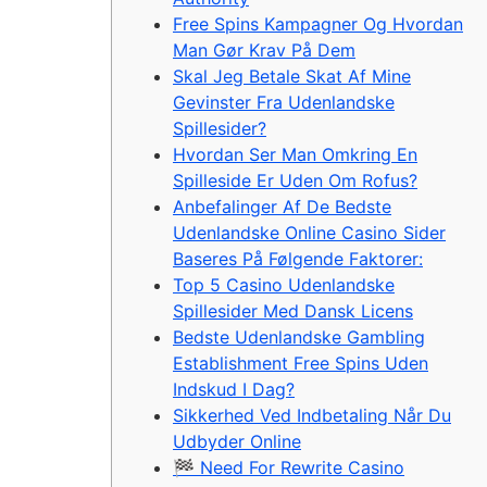
Free Spins Kampagner Og Hvordan
Man Gør Krav På Dem
Skal Jeg Betale Skat Af Mine
Gevinster Fra Udenlandske
Spillesider?
Hvordan Ser Man Omkring En
Spilleside Er Uden Om Rofus?
Anbefalinger Af De Bedste
Udenlandske Online Casino Sider
Baseres På Følgende Faktorer:
Top 5 Casino Udenlandske
Spillesider Med Dansk Licens
Bedste Udenlandske Gambling
Establishment Free Spins Uden
Indskud I Dag?
Sikkerhed Ved Indbetaling Når Du
Udbyder Online
🏁 Need For Rewrite Casino