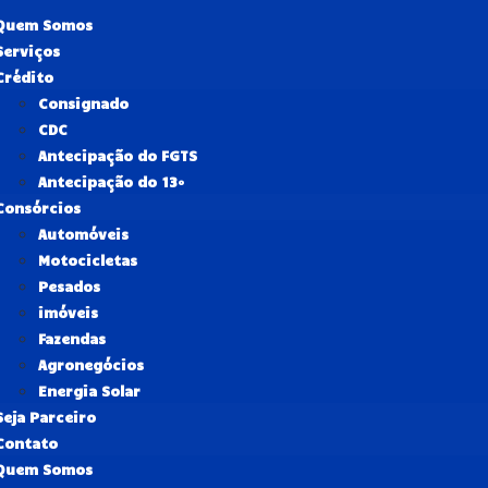
Quem Somos
Serviços
Crédito
Consignado
CDC
Antecipação do FGTS
Antecipação do 13º
Consórcios
Automóveis
Motocicletas
Pesados
imóveis
Fazendas
Agronegócios
Energia Solar
Seja Parceiro
Contato
Quem Somos