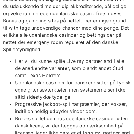
du udelukkende tilmelder dig akkrediterede, pålidelige
og velrenommerede udenlandske casino free moves
Bonus og gambling sites på nettet. Der er ingen grund
til with tage unødvendige chancer med dine penge. Det
er ikke alle udenlandske casinoer og bettingsider på
nettet der emergeny room reguleret af den danske
Spillemyndighed.
Her vil du kunne spille Live my partner and i alle
de anerkendte varianter, som blandt andet Stud
samt Texas Hold’em.
Udenlandske casinoer for danskere sitter på typisk
egne grænseværktøjer, men systemerne ser ikke
altid sidestykke tydelige.
Progressive jackpot-spil har præmier, der vokser,
indtil en heldig udbyder vinder dem.
Bruges spilletiden hos udenlandske casinoer uden
dansk licens, vil der lægges opmærksomhed på
licensen, jeder ikke bare er et logo my partner and