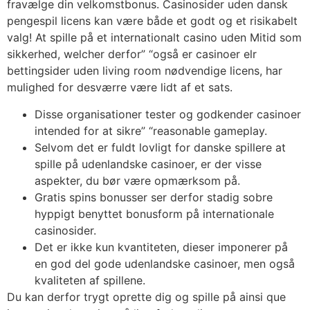
fravælge din velkomstbonus. Casinosider uden dansk
pengespil licens kan være både et godt og et risikabelt
valg! At spille på et internationalt casino uden Mitid som
sikkerhed, welcher derfor” “også er casinoer elr
bettingsider uden living room nødvendige licens, har
mulighed for desværre være lidt af et sats.
Disse organisationer tester og godkender casinoer
intended for at sikre” “reasonable gameplay.
Selvom det er fuldt lovligt for danske spillere at
spille på udenlandske casinoer, er der visse
aspekter, du bør være opmærksom på.
Gratis spins bonusser ser derfor stadig sobre
hyppigt benyttet bonusform på internationale
casinosider.
Det er ikke kun kvantiteten, dieser imponerer på
en god del gode udenlandske casinoer, men også
kvaliteten af ​​spillene.
Du kan derfor trygt oprette dig og spille på ainsi que