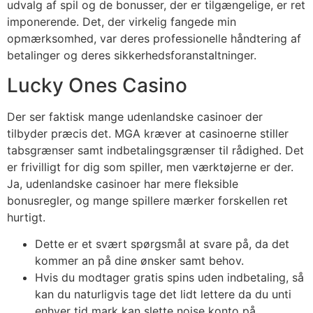
udvalg af spil og de bonusser, der er tilgængelige, er ret
imponerende. Det, der virkelig fangede min
opmærksomhed, var deres professionelle håndtering af
betalinger og deres sikkerhedsforanstaltninger.
Lucky Ones Casino
Der ser faktisk mange udenlandske casinoer der
tilbyder præcis det. MGA kræver at casinoerne stiller
tabsgrænser samt indbetalingsgrænser til rådighed. Det
er frivilligt for dig som spiller, men værktøjerne er der.
Ja, udenlandske casinoer har mere fleksible
bonusregler, og mange spillere mærker forskellen ret
hurtigt.
Dette er et svært spørgsmål at svare på, da det
kommer an på dine ønsker samt behov.
Hvis du modtager gratis spins uden indbetaling, så
kan du naturligvis tage det lidt lettere da du unti
enhver tid mark kan slette noise konto på