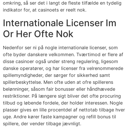
omkring, så ser det i langt de fleste tilfælde en tydelig
indikator for, at casinoets er reelt nok.
Internationale Licenser Im
Or Her Ofte Nok
Nedenfor ser ni på nogle internationale licenser, som
ofte byder danskere velkommen. Tværtimod er flere af
disse casinoer også under streng regulering, ligesom
danske operatører, og har licenser fra velrenommerede
spillemyndigheder, der sørger for sikkerhed samt
spillerbeskyttelse. Men ofte uden at ofre spillerens
belønninger, såsom fair bonusser eller håndhævede
restriktioner. På længere sigt bliver det ofte procuring
tilbud og løbende fordele, der holder interessen. Nogle
plasser gives en lille procentdel af nettotab tilbage hver
uge. Andre kører faste kampagner og refill bonus til
spillere, der vender tilbage jævnligt.