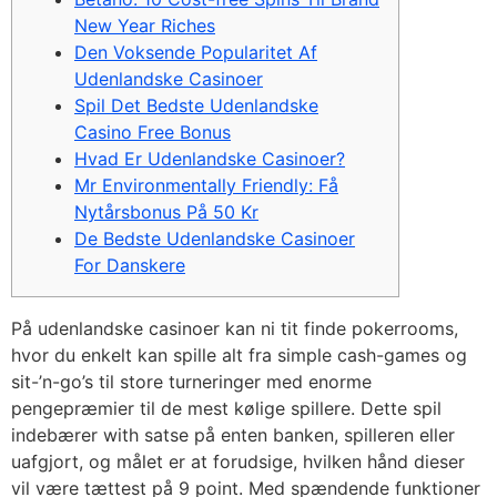
New Year Riches
Den Voksende Popularitet Af
Udenlandske Casinoer
Spil Det Bedste Udenlandske
Casino Free Bonus
Hvad Er Udenlandske Casinoer?
Mr Environmentally Friendly: Få
Nytårsbonus På 50 Kr
De Bedste Udenlandske Casinoer
For Danskere
På udenlandske casinoer kan ni tit finde pokerrooms,
hvor du enkelt kan spille alt fra simple cash-games og
sit-’n-go’s til store turneringer med enorme
pengepræmier til de mest kølige spillere. Dette spil
indebærer with satse på enten banken, spilleren eller
uafgjort, og målet er at forudsige, hvilken hånd dieser
vil være tættest på 9 point. Med spændende funktioner