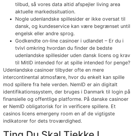
tilbud, så vores data altid afspejler living area
aktuelle markedssituation.
Nogle udenlandske spillesider er ikke oversat til
dansk, og kundeservice kan være begrænset until
engelsk eller andre sprog.
Godkendte on-line casinoer i udlandet – Er du i
tvivl omkring hvordan du finder de bedste
udenlandske spillesider uden dansk licens og krav
til MitID intended for at spille intended for penge?
Udenlandske casinoer tilbyder ofte en mere
intercontinental atmosfære, hvor du enkelt kan spille
mod spillere fra hele verden. NemID er ain digitalt
identifikationssystem, der bruges i Danmark til login på
finansielle og offentlige platforme. På danske casinoer
er NemID obligatorisk for in verificere spillere. Et
casinos licens emergeny room en af de vigtigste
indikatorer for dets troværdighed.
Ting Du Skal Tjekke I