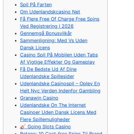
Spil På Farten
Om Udenlandskcasino Net
Få Flere Free Of Charge Free Spins
Ved Registrering I 2026
Gennemgå Bonusvilkår
Sammenligning: Med Vs Uden
Dansk Licens
Casino Spil På Mobilen Uden Tabs
Af Vigtige Effekter Og Gameplay
Få De Bedste Ud Af Dine
Udenlandske Spillesider
Udenlandske Casinospil – Oplev En
Helt Nyc Verden Indenfor Gambling
Granawin Casino
Udenlandske On The Internet
Casinoer Uden Dansk Licens Med
Flere Spillemuligheder
🎸 Going Slots Casino
Betano: 10 Cost-free Spins Til Brand