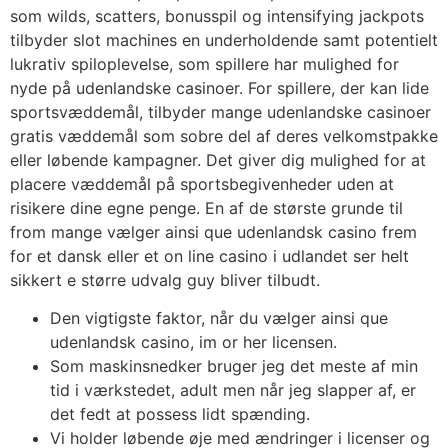
som wilds, scatters, bonusspil og intensifying jackpots
tilbyder slot machines en underholdende samt potentielt
lukrativ spiloplevelse, som spillere har mulighed for
nyde på udenlandske casinoer. For spillere, der kan lide
sportsvæddemål, tilbyder mange udenlandske casinoer
gratis væddemål som sobre del af deres velkomstpakke
eller løbende kampagner. Det giver dig mulighed for at
placere væddemål på sportsbegivenheder uden at
risikere dine egne penge. En af de største grunde til
from mange vælger ainsi que udenlandsk casino frem
for et dansk eller et on line casino i udlandet ser helt
sikkert e større udvalg guy bliver tilbudt.
Den vigtigste faktor, når du vælger ainsi que
udenlandsk casino, im or her licensen.
Som maskinsnedker bruger jeg det meste af min
tid i værkstedet, adult men når jeg slapper af, er
det fedt at possess lidt spænding.
Vi holder løbende øje med ændringer i licenser og