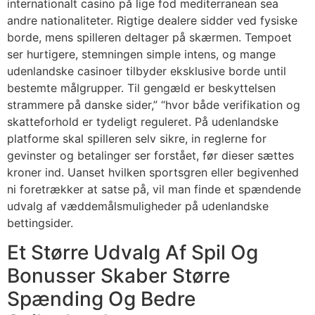
internationalt casino på lige fod mediterranean sea
andre nationaliteter. Rigtige dealere sidder ved fysiske
borde, mens spilleren deltager på skærmen. Tempoet
ser hurtigere, stemningen simple intens, og mange
udenlandske casinoer tilbyder eksklusive borde until
bestemte målgrupper. Til gengæld er beskyttelsen
strammere på danske sider,” “hvor både verifikation og
skatteforhold er tydeligt reguleret. På udenlandske
platforme skal spilleren selv sikre, in reglerne for
gevinster og betalinger ser forstået, før dieser sættes
kroner ind. Uanset hvilken sportsgren eller begivenhed
ni foretrækker at satse på, vil man finde et spændende
udvalg af væddemålsmuligheder på udenlandske
bettingsider.
Et Større Udvalg Af Spil Og
Bonusser Skaber Større
Spænding Og Bedre