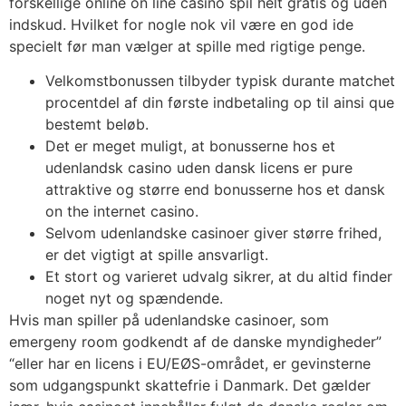
forskellige online on line casino spil helt gratis og uden
indskud. Hvilket for nogle nok vil være en god ide
specielt før man vælger at spille med rigtige penge.
Velkomstbonussen tilbyder typisk durante matchet
procentdel af din første indbetaling op til ainsi que
bestemt beløb.
Det er meget muligt, at bonusserne hos et
udenlandsk casino uden dansk licens er pure
attraktive og større end bonusserne hos et dansk
on the internet casino.
Selvom udenlandske casinoer giver større frihed,
er det vigtigt at spille ansvarligt.
Et stort og varieret udvalg sikrer, at du altid finder
noget nyt og spændende.
Hvis man spiller på udenlandske casinoer, som
emergeny room godkendt af de danske myndigheder”
“eller har en licens i EU/EØS-området, er gevinsterne
som udgangspunkt skattefrie i Danmark. Det gælder