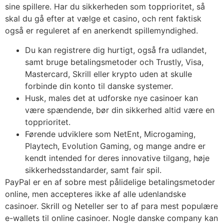
sine spillere. Har du sikkerheden som topprioritet, så
skal du gå efter at vælge et casino, och rent faktisk
også er reguleret af en anerkendt spillemyndighed.
Du kan registrere dig hurtigt, også fra udlandet,
samt bruge betalingsmetoder och Trustly, Visa,
Mastercard, Skrill eller krypto uden at skulle
forbinde din konto til danske systemer.
Husk, males det at udforske nye casinoer kan
være spændende, bør din sikkerhed altid være en
topprioritet.
Førende udviklere som NetEnt, Microgaming,
Playtech, Evolution Gaming, og mange andre er
kendt intended for deres innovative tilgang, høje
sikkerhedsstandarder, samt fair spil.
PayPal er en af sobre mest pålidelige betalingsmetoder
online, men accepteres ikke af alle udenlandske
casinoer. Skrill og Neteller ser to af para mest populære
e-wallets til online casinoer. Nogle danske company kan