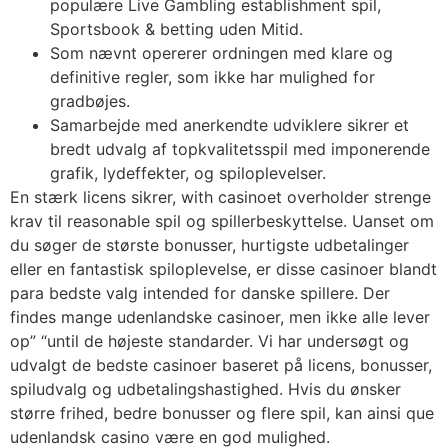
populære Live Gambling establishment spil,
Sportsbook & betting uden Mitid.
Som nævnt opererer ordningen med klare og
definitive regler, som ikke har mulighed for
gradbøjes.
Samarbejde med anerkendte udviklere sikrer et
bredt udvalg af topkvalitetsspil med imponerende
grafik, lydeffekter, og spiloplevelser.
En stærk licens sikrer, with casinoet overholder strenge
krav til reasonable spil og spillerbeskyttelse. Uanset om
du søger de største bonusser, hurtigste udbetalinger
eller en fantastisk spiloplevelse, er disse casinoer blandt
para bedste valg intended for danske spillere. Der
findes mange udenlandske casinoer, men ikke alle lever
op” “until de højeste standarder. Vi har undersøgt og
udvalgt de bedste casinoer baseret på licens, bonusser,
spiludvalg og udbetalingshastighed. Hvis du ønsker
større frihed, bedre bonusser og flere spil, kan ainsi que
udenlandsk casino være en god mulighed.