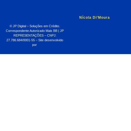
Nícola Di’Moura
© JP Digital – Soluções em Crédito.
Correspondente Autorizado Mais BB | JP
REPRESENTAÇÕES – CNPJ:
27.786.684/0001-55 – Site desenvolvido
por