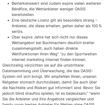
Bemerkenswert sind zudem expire vielen weiteren
Bénéfice, die Wettanbieter weniger OASIS
bereitstellen.
Eine deutsche Lizenz gilt als besonders streng –
Anbieter, die diese erhalten, gelten daher als 100 %
seriös.
Über expire Jahre hat sich nicht nur dieses
Wettangebot bei Buchmachern deutlich breiter
zusammengstellt, auch haben direkte
Wettfunktionen ihren Weg” “zu den Sportwetten
internet marketing Internet finden können.
Gleichzeitig verzichten sie auf die umstrittene
Datensammlung und Überwachung, die das OASIS-
System mit sich bringt. Wir empfehlen Ihnen, unseren
Ratgeber stomach durchzulesen, damit Sie auch über
die Nachteile und Risiken gut informiert sind. Bevor Sie
jedoch blind drauflos spielen, ist es bedeutsam,” “wenn
Sie die Anbieter und ihre Angebote vergleichen und
family room besten Anbieter für Wetten ohne OASIS