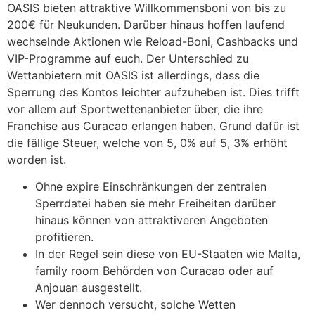
OASIS bieten attraktive Willkommensboni von bis zu
200€ für Neukunden. Darüber hinaus hoffen laufend
wechselnde Aktionen wie Reload-Boni, Cashbacks und
VIP-Programme auf euch. Der Unterschied zu
Wettanbietern mit OASIS ist allerdings, dass die
Sperrung des Kontos leichter aufzuheben ist. Dies trifft
vor allem auf Sportwettenanbieter über, die ihre
Franchise aus Curacao erlangen haben. Grund dafür ist
die fällige Steuer, welche von 5, 0% auf 5, 3% erhöht
worden ist.
Ohne expire Einschränkungen der zentralen
Sperrdatei haben sie mehr Freiheiten darüber
hinaus können von attraktiveren Angeboten
profitieren.
In der Regel sein diese von EU-Staaten wie Malta,
family room Behörden von Curacao oder auf
Anjouan ausgestellt.
Wer dennoch versucht, solche Wetten