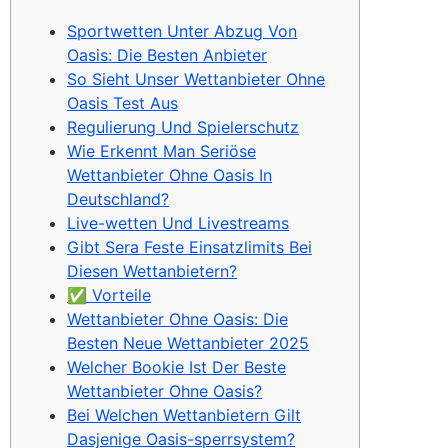
Sportwetten Unter Abzug Von
Oasis: Die Besten Anbieter
So Sieht Unser Wettanbieter Ohne
Oasis Test Aus
Regulierung Und Spielerschutz
Wie Erkennt Man Seriöse
Wettanbieter Ohne Oasis In
Deutschland?
Live-wetten Und Livestreams
Gibt Sera Feste Einsatzlimits Bei
Diesen Wettanbietern?
✅ Vorteile
Wettanbieter Ohne Oasis: Die
Besten Neue Wettanbieter 2025
Welcher Bookie Ist Der Beste
Wettanbieter Ohne Oasis?
Bei Welchen Wettanbietern Gilt
Dasjenige Oasis-sperrsystem?