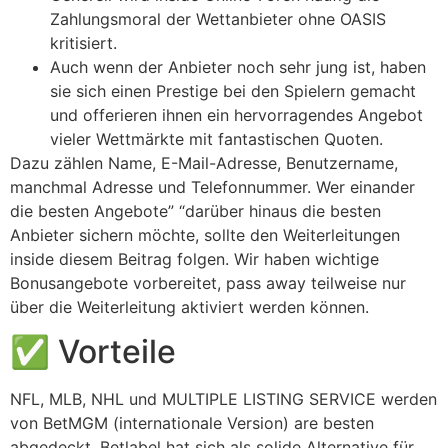
Zahlungsmoral der Wettanbieter ohne OASIS
kritisiert.
Auch wenn der Anbieter noch sehr jung ist, haben
sie sich einen Prestige bei den Spielern gemacht
und offerieren ihnen ein hervorragendes Angebot
vieler Wettmärkte mit fantastischen Quoten.
Dazu zählen Name, E-Mail-Adresse, Benutzername,
manchmal Adresse und Telefonnummer. Wer einander
die besten Angebote” “darüber hinaus die besten
Anbieter sichern möchte, sollte den Weiterleitungen
inside diesem Beitrag folgen. Wir haben wichtige
Bonusangebote vorbereitet, pass away teilweise nur
über die Weiterleitung aktiviert werden können.
✅ Vorteile
NFL, MLB, NHL und MULTIPLE LISTING SERVICE werden
von BetMGM (internationale Version) are besten
abgedeckt. Betlabel hat sich als solide Alternative für