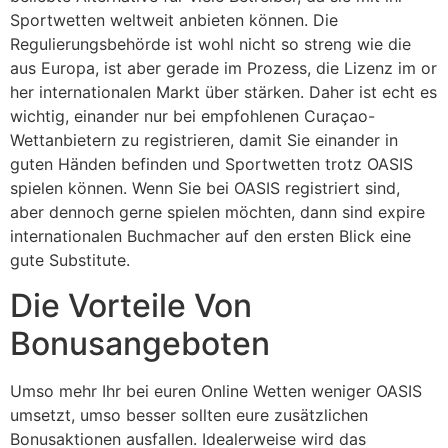
Sportwetten weltweit anbieten können. Die
Regulierungsbehörde ist wohl nicht so streng wie die
aus Europa, ist aber gerade im Prozess, die Lizenz im or
her internationalen Markt über stärken. Daher ist echt es
wichtig, einander nur bei empfohlenen Curaçao-
Wettanbietern zu registrieren, damit Sie einander in
guten Händen befinden und Sportwetten trotz OASIS
spielen können. Wenn Sie bei OASIS registriert sind,
aber dennoch gerne spielen möchten, dann sind expire
internationalen Buchmacher auf den ersten Blick eine
gute Substitute.
Die Vorteile Von
Bonusangeboten
Umso mehr Ihr bei euren Online Wetten weniger OASIS
umsetzt, umso besser sollten eure zusätzlichen
Bonusaktionen ausfallen. Idealerweise wird das