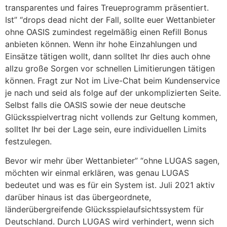
transparentes und faires Treueprogramm präsentiert.
Ist” “drops dead nicht der Fall, sollte euer Wettanbieter
ohne OASIS zumindest regelmäßig einen Refill Bonus
anbieten können. Wenn ihr hohe Einzahlungen und
Einsätze tätigen wollt, dann solltet Ihr dies auch ohne
allzu große Sorgen vor schnellen Limitierungen tätigen
können. Fragt zur Not im Live-Chat beim Kundenservice
je nach und seid als folge auf der unkomplizierten Seite.
Selbst falls die OASIS sowie der neue deutsche
Glücksspielvertrag nicht vollends zur Geltung kommen,
solltet Ihr bei der Lage sein, eure individuellen Limits
festzulegen.
Bevor wir mehr über Wettanbieter” “ohne LUGAS sagen,
möchten wir einmal erklären, was genau LUGAS
bedeutet und was es für ein System ist. Juli 2021 aktiv
darüber hinaus ist das übergeordnete,
länderübergreifende Glücksspielaufsichtssystem für
Deutschland. Durch LUGAS wird verhindert, wenn sich