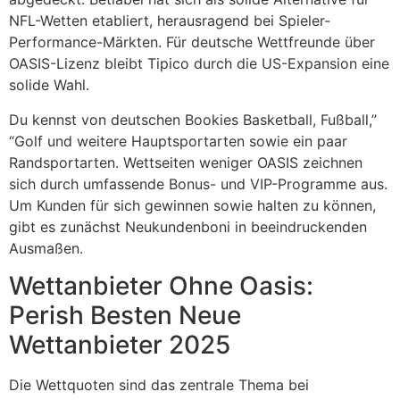
NFL-Wetten etabliert, herausragend bei Spieler-
Performance-Märkten. Für deutsche Wettfreunde über
OASIS-Lizenz bleibt Tipico durch die US-Expansion eine
solide Wahl.
Du kennst von deutschen Bookies Basketball, Fußball,”
“Golf und weitere Hauptsportarten sowie ein paar
Randsportarten. Wettseiten weniger OASIS zeichnen
sich durch umfassende Bonus- und VIP-Programme aus.
Um Kunden für sich gewinnen sowie halten zu können,
gibt es zunächst Neukundenboni in beeindruckenden
Ausmaßen.
Wettanbieter Ohne Oasis:
Perish Besten Neue
Wettanbieter 2025
Die Wettquoten sind das zentrale Thema bei