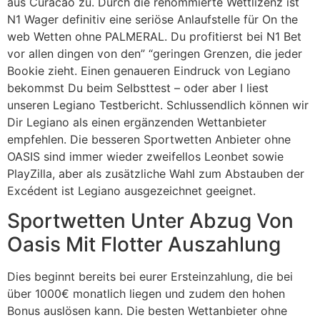
aus Curacao zu. Durch die renommierte Wettlizenz ist
N1 Wager definitiv eine seriöse Anlaufstelle für On the
web Wetten ohne PALMERAL. Du profitierst bei N1 Bet
vor allen dingen von den” “geringen Grenzen, die jeder
Bookie zieht. Einen genaueren Eindruck von Legiano
bekommst Du beim Selbsttest – oder aber I liest
unseren Legiano Testbericht. Schlussendlich können wir
Dir Legiano als einen ergänzenden Wettanbieter
empfehlen. Die besseren Sportwetten Anbieter ohne
OASIS sind immer wieder zweifellos Leonbet sowie
PlayZilla, aber als zusätzliche Wahl zum Abstauben der
Excédent ist Legiano ausgezeichnet geeignet.
Sportwetten Unter Abzug Von
Oasis Mit Flotter Auszahlung
Dies beginnt bereits bei eurer Ersteinzahlung, die bei
über 1000€ monatlich liegen und zudem den hohen
Bonus auslösen kann. Die besten Wettanbieter ohne