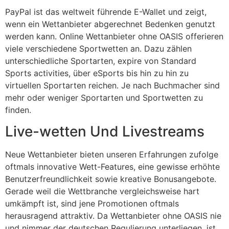
PayPal ist das weltweit führende E-Wallet und zeigt,
wenn ein Wettanbieter abgerechnet Bedenken genutzt
werden kann. Online Wettanbieter ohne OASIS offerieren
viele verschiedene Sportwetten an. Dazu zählen
unterschiedliche Sportarten, expire von Standard
Sports activities, über eSports bis hin zu hin zu
virtuellen Sportarten reichen. Je nach Buchmacher sind
mehr oder weniger Sportarten und Sportwetten zu
finden.
Live-wetten Und Livestreams
Neue Wettanbieter bieten unseren Erfahrungen zufolge
oftmals innovative Wett-Features, eine gewisse erhöhte
Benutzerfreundlichkeit sowie kreative Bonusangebote.
Gerade weil die Wettbranche vergleichsweise hart
umkämpft ist, sind jene Promotionen oftmals
herausragend attraktiv. Da Wettanbieter ohne OASIS nie
und nimmer der deutschen Regulierung unterliegen, ist