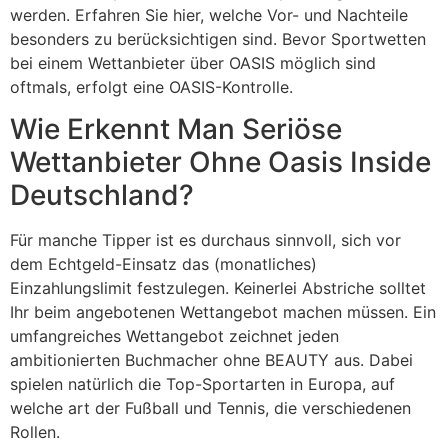
werden. Erfahren Sie hier, welche Vor- und Nachteile
besonders zu berücksichtigen sind. Bevor Sportwetten
bei einem Wettanbieter über OASIS möglich sind
oftmals, erfolgt eine OASIS-Kontrolle.
Wie Erkennt Man Seriöse
Wettanbieter Ohne Oasis Inside
Deutschland?
Für manche Tipper ist es durchaus sinnvoll, sich vor
dem Echtgeld-Einsatz das (monatliches)
Einzahlungslimit festzulegen. Keinerlei Abstriche solltet
Ihr beim angebotenen Wettangebot machen müssen. Ein
umfangreiches Wettangebot zeichnet jeden
ambitionierten Buchmacher ohne BEAUTY aus. Dabei
spielen natürlich die Top-Sportarten in Europa, auf
welche art der Fußball und Tennis, die verschiedenen
Rollen.