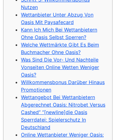
Nutzen
Wettanbieter Unter Abzug Von
Oasis Mit Paysafecard
Kann Ich Mich Bei Wettanbietern
Ohne Oasis Selbst Sperren?
Welche Wettmärkte Gibt Es Beim
Buchmacher Ohne Oasis?
Was Sind Die Vor- Und Nachteile
Vonseiten Online Wetten Weniger
Oasis?
Willkommensbonus Darüber Hinaus
Promotionen
Wettangebot Bei Wettanbietern
Abgerechnet Oasis: Nitrobet Versus
Cashed” “[newline]die Oasis
Sperrdatei: Spielerschutz In
Deutschland
Online Wettanbieter Weniger Oasis: