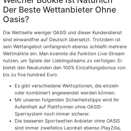
Welcher Bookie Ist Natürlich
Der Beste Wettanbieter Ohne
Oasis?
Die Wettseite weniger OASIS und dieser Kundendienst
sind einwandfrei auf Deutsch übersetzt. Trotzdem ist
sein Wettangebot umfangreich ebenso schließt mehrere
Wettmärkte ein. Man koennte die Funktion Live-Stream
nutzen, um Spiele der Lieblingsteams zu verfolgen. Er
bietet den Neukunden den 100% Einzahlungsbonus von
bis zu five hundred Euro.
Es gibt verschiedene Wettoptionen, die einzeln
oder kombiniert angewendet werden können.
Mit unseren folgenden Sicherheitstipps wird Ihr
Aufenthalt auf Plattformen ohne OASIS-
Sperrsystem noch immer sicherer.
Die besseren Sportwetten Anbieter ohne OASIS
sind immer zweifellos Leonbet ebenso PlayZilla,