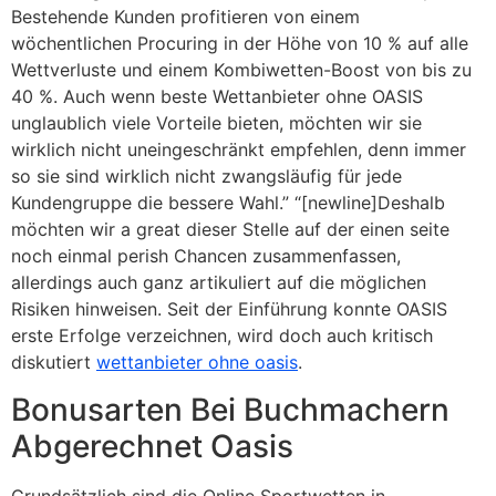
Bestehende Kunden profitieren von einem
wöchentlichen Procuring in der Höhe von 10 % auf alle
Wettverluste und einem Kombiwetten-Boost von bis zu
40 %. Auch wenn beste Wettanbieter ohne OASIS
unglaublich viele Vorteile bieten, möchten wir sie
wirklich nicht uneingeschränkt empfehlen, denn immer
so sie sind wirklich nicht zwangsläufig für jede
Kundengruppe die bessere Wahl.” “[newline]Deshalb
möchten wir a great dieser Stelle auf der einen seite
noch einmal perish Chancen zusammenfassen,
allerdings auch ganz artikuliert auf die möglichen
Risiken hinweisen. Seit der Einführung konnte OASIS
erste Erfolge verzeichnen, wird doch auch kritisch
diskutiert
wettanbieter ohne oasis
.
Bonusarten Bei Buchmachern
Abgerechnet Oasis
Grundsätzlich sind die Online Sportwetten in