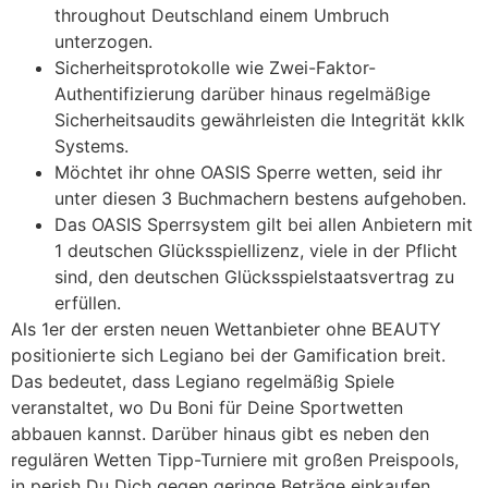
throughout Deutschland einem Umbruch
unterzogen.
Sicherheitsprotokolle wie Zwei-Faktor-
Authentifizierung darüber hinaus regelmäßige
Sicherheitsaudits gewährleisten die Integrität kklk
Systems.
Möchtet ihr ohne OASIS Sperre wetten, seid ihr
unter diesen 3 Buchmachern bestens aufgehoben.
Das OASIS Sperrsystem gilt bei allen Anbietern mit
1 deutschen Glücksspiellizenz, viele in der Pflicht
sind, den deutschen Glücksspielstaatsvertrag zu
erfüllen.
Als 1er der ersten neuen Wettanbieter ohne BEAUTY
positionierte sich Legiano bei der Gamification breit.
Das bedeutet, dass Legiano regelmäßig Spiele
veranstaltet, wo Du Boni für Deine Sportwetten
abbauen kannst. Darüber hinaus gibt es neben den
regulären Wetten Tipp-Turniere mit großen Preispools,
in perish Du Dich gegen geringe Beträge einkaufen