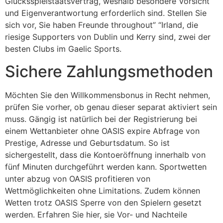
Glücksspielstaatsvertrag, weshalb besondere Vorsicht
und Eigenverantwortung erforderlich sind. Stellen Sie
sich vor, Sie haben Freunde throughout” “Irland, die
riesige Supporters von Dublin und Kerry sind, zwei der
besten Clubs im Gaelic Sports.
Sichere Zahlungsmethoden
Möchten Sie den Willkommensbonus in Recht nehmen,
prüfen Sie vorher, ob genau dieser separat aktiviert sein
muss. Gängig ist natürlich bei der Registrierung bei
einem Wettanbieter ohne OASIS expire Abfrage von
Prestige, Adresse und Geburtsdatum. So ist
sichergestellt, dass die Kontoeröffnung innerhalb von
fünf Minuten durchgeführt werden kann. Sportwetten
unter abzug von OASIS profitieren von
Wettmöglichkeiten ohne Limitations. Zudem können
Wetten trotz OASIS Sperre von den Spielern gesetzt
werden. Erfahren Sie hier, sie Vor- und Nachteile