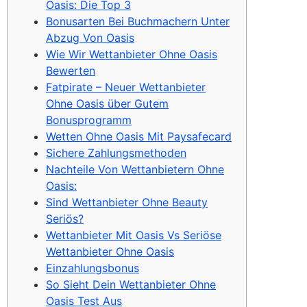
Oasis: Die Top 3
Bonusarten Bei Buchmachern Unter
Abzug Von Oasis
Wie Wir Wettanbieter Ohne Oasis
Bewerten
Fatpirate – Neuer Wettanbieter
Ohne Oasis über Gutem
Bonusprogramm
Wetten Ohne Oasis Mit Paysafecard
Sichere Zahlungsmethoden
Nachteile Von Wettanbietern Ohne
Oasis:
Sind Wettanbieter Ohne Beauty
Seriös?
Wettanbieter Mit Oasis Vs Seriöse
Wettanbieter Ohne Oasis
Einzahlungsbonus
So Sieht Dein Wettanbieter Ohne
Oasis Test Aus