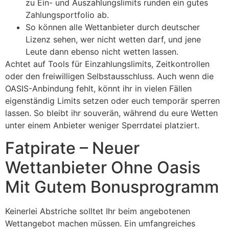
zu Ein- und Auszahlungslimits runden ein gutes
Zahlungsportfolio ab.
So können alle Wettanbieter durch deutscher
Lizenz sehen, wer nicht wetten darf, und jene
Leute dann ebenso nicht wetten lassen.
Achtet auf Tools für Einzahlungslimits, Zeitkontrollen
oder den freiwilligen Selbstausschluss. Auch wenn die
OASIS-Anbindung fehlt, könnt ihr in vielen Fällen
eigenständig Limits setzen oder euch temporär sperren
lassen. So bleibt ihr souverän, während du eure Wetten
unter einem Anbieter weniger Sperrdatei platziert.
Fatpirate – Neuer
Wettanbieter Ohne Oasis
Mit Gutem Bonusprogramm
Keinerlei Abstriche solltet Ihr beim angebotenen
Wettangebot machen müssen. Ein umfangreiches