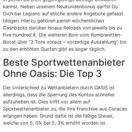
kannst. Neben unserem Neukundenbonus darfst Du
Dich bei Legiano auf etliche andere Angebote gefasst
tätigen. Hierzu gehören perish wöchentlichen
Cashbacks darüber hinaus Reloads von jeweils bis zu
five-hundred €. Die weiteren Boni vom Kombiwetten-
Boost über “2 Tore voraus – vorzeitige Auszahlung” bis
zu den erhöhten Quoten gibt es sogar täglich.
Beste Sportwettenanbieter
Ohne Oasis: Die Top 3
Der Unterschied zu Wettanbietern durch OASIS ist
allerdings, dass die Sperrung des Kontos schneller
aufzuheben ist. Dies trifft vor allem auf
Sportwettenanbieter zu, die ihre Franchise aus Curacao
erlangen haben. Grund dafür ist die fällige Steuer,
welche von 5, 0% bei 5, 3% erhöht worden ist.