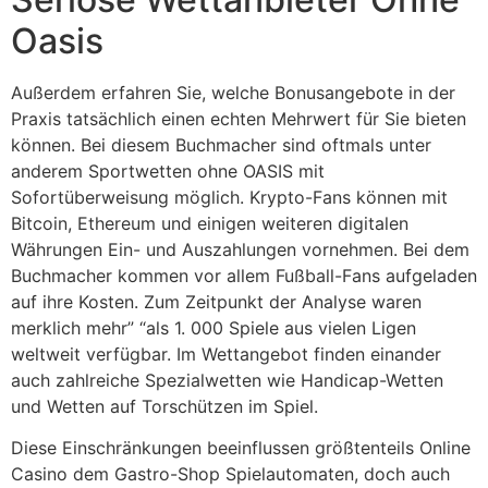
Oasis
Außerdem erfahren Sie, welche Bonusangebote in der
Praxis tatsächlich einen echten Mehrwert für Sie bieten
können. Bei diesem Buchmacher sind oftmals unter
anderem Sportwetten ohne OASIS mit
Sofortüberweisung möglich. Krypto-Fans können mit
Bitcoin, Ethereum und einigen weiteren digitalen
Währungen Ein- und Auszahlungen vornehmen. Bei dem
Buchmacher kommen vor allem Fußball-Fans aufgeladen
auf ihre Kosten. Zum Zeitpunkt der Analyse waren
merklich mehr” “als 1. 000 Spiele aus vielen Ligen
weltweit verfügbar. Im Wettangebot finden einander
auch zahlreiche Spezialwetten wie Handicap-Wetten
und Wetten auf Torschützen im Spiel.
Diese Einschränkungen beeinflussen größtenteils Online
Casino dem Gastro-Shop Spielautomaten, doch auch