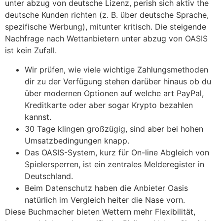
unter abzug von deutsche Lizenz, perish sich aktiv the
deutsche Kunden richten (z. B. über deutsche Sprache,
spezifische Werbung), mitunter kritisch. Die steigende
Nachfrage nach Wettanbietern unter abzug von OASIS
ist kein Zufall.
Wir prüfen, wie viele wichtige Zahlungsmethoden
dir zu der Verfügung stehen darüber hinaus ob du
über modernen Optionen auf welche art PayPal,
Kreditkarte oder aber sogar Krypto bezahlen
kannst.
30 Tage klingen großzügig, sind aber bei hohen
Umsatzbedingungen knapp.
Das OASIS-System, kurz für On-line Abgleich von
Spielersperren, ist ein zentrales Melderegister in
Deutschland.
Beim Datenschutz haben die Anbieter Oasis
natürlich im Vergleich heiter die Nase vorn.
Diese Buchmacher bieten Wettern mehr Flexibilität,