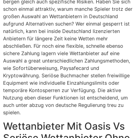
bergen gleich auch spezifische Risiken. Haben Sie sich
schon einmal attraktiv, warum manche Spieler trotz der
großen Auswahl an Wettanbietern in Deutschland
aufgrund Alternativen suchen? Wer einmal gesperrt ist
natürlich, kann bei inside Deutschland lizenzierten
Anbietern für längere Zeit keine Wetten mehr
abschließen. Für noch eine flexible, schnelle ebenso
sichere Zahlung lagern viele Wettanbieter auf eine
Auswahl a great unterschiedlichen Zahlungsmethoden,
wie Sofortüberweisung, Paysafecard und
Kryptowährung. Seriöse Buchmacher stellen freiwillige
Equipment wie individuelle Einzahlungslimits oder
temporäre Kontosperren zur Verfügung. Die aktive
Nutzung eben dieser Funktionen ist entscheidend, um
auch unter abzug von deutsche Regulierung treu zu
spielen.
Wettanbieter Mit Oasis Vs
Seriöse Wettanbieter Ohne