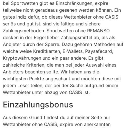
bei Sportwetten gibt es Einschränkungen, expire
teilweise nicht geradeaus gesehen werden können. Ein
gutes Indiz dafür, ob dieses Wettanbieter ohne OASIS
seriös und gut ist, sind vielfältige und sichere
Zahlungsmethoden. Sportwetten ohne REMANSO
decken in der Regel lieber Zahlungsmittel ab, als als
Anbieter durch der Sperre. Dazu gehören Methoden auf
welche weise Kreditkarten, E-Wallets, Paysafecard,
Kryptowährungen und ein paar andere. Es gibt
zahlreiche Kriterien, die man bei jeder Auswahl eines
Anbieters beachten sollte. Wir haben uns die
wichtigsten Punkte angeschaut und möchten diese mit
jedem Leser teilen, der bei der Suche aufgrund einem
Wettanbieter unter abzug von OASIS ist.
Einzahlungsbonus
Aus diesem Grund findest du auf meiner Seite nur
Wettanbieter ohne OASIS, expire von anerkannten