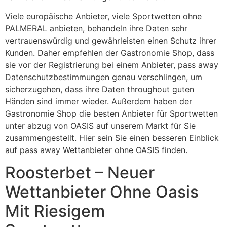
Viele europäische Anbieter, viele Sportwetten ohne
PALMERAL anbieten, behandeln ihre Daten sehr
vertrauenswürdig und gewährleisten einen Schutz ihrer
Kunden. Daher empfehlen der Gastronomie Shop, dass
sie vor der Registrierung bei einem Anbieter, pass away
Datenschutzbestimmungen genau verschlingen, um
sicherzugehen, dass ihre Daten throughout guten
Händen sind immer wieder. Außerdem haben der
Gastronomie Shop die besten Anbieter für Sportwetten
unter abzug von OASIS auf unserem Markt für Sie
zusammengestellt. Hier sein Sie einen besseren Einblick
auf pass away Wettanbieter ohne OASIS finden.
Roosterbet – Neuer
Wettanbieter Ohne Oasis
Mit Riesigem