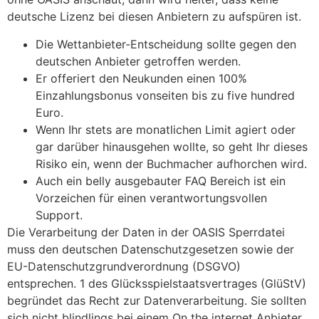
deutsche Lizenz bei diesen Anbietern zu aufspüren ist.
Die Wettanbieter-Entscheidung sollte gegen den
deutschen Anbieter getroffen werden.
Er offeriert den Neukunden einen 100%
Einzahlungsbonus vonseiten bis zu five hundred
Euro.
Wenn Ihr stets are monatlichen Limit agiert oder
gar darüber hinausgehen wollte, so geht Ihr dieses
Risiko ein, wenn der Buchmacher aufhorchen wird.
Auch ein belly ausgebauter FAQ Bereich ist ein
Vorzeichen für einen verantwortungsvollen
Support.
Die Verarbeitung der Daten in der OASIS Sperrdatei
muss den deutschen Datenschutzgesetzen sowie der
EU-Datenschutzgrundverordnung (DSGVO)
entsprechen. 1 des Glücksspielstaatsvertrages (GlüStV)
begründet das Recht zur Datenverarbeitung. Sie sollten
sich nicht blindlings bei einem On the internet Anbieter