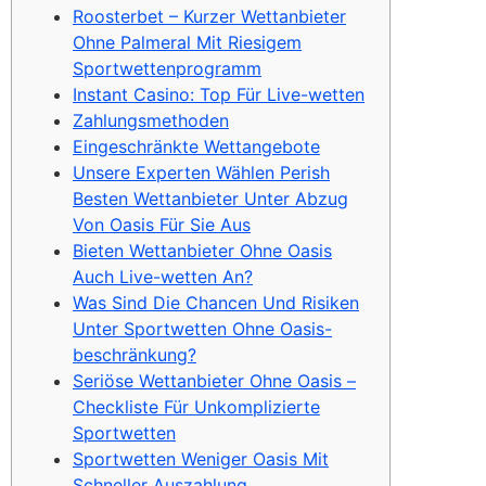
Roosterbet – Kurzer Wettanbieter
Ohne Palmeral Mit Riesigem
Sportwettenprogramm
Instant Casino: Top Für Live-wetten
Zahlungsmethoden
Eingeschränkte Wettangebote
Unsere Experten Wählen Perish
Besten Wettanbieter Unter Abzug
Von Oasis Für Sie Aus
Bieten Wettanbieter Ohne Oasis
Auch Live-wetten An?
Was Sind Die Chancen Und Risiken
Unter Sportwetten Ohne Oasis-
beschränkung?
Seriöse Wettanbieter Ohne Oasis –
Checkliste Für Unkomplizierte
Sportwetten
Sportwetten Weniger Oasis Mit
Schneller Auszahlung