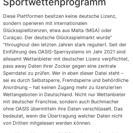
Sportwettenprogramm
Diese Plattformen besitzen keine deutsche Lizenz,
sondern operieren mit internationalen
Glücksspiellizenzen, etwa aus Malta (MGA) oder
Curaçao. Der deutsche Glücksspielmarkt wurde”
“throughout den letzten Jahren stark reguliert. Seit der
Einführung des OASIS-Sperrsystems im Jahr 2021 sind
allesamt Wettanbieter mit deutscher Lizenz verpflichtet,
pass away Daten ihrer Zocker gegen eine zentrale
Sperrdatei zu prüfen. Wer in eben dieser Datei steht –
sei es durch Selbstsperre, Fremdsperre und behördliche
Anordnung – hat keinen Zugang mehr zu lizenzierten
Wettangeboten in Deutschland. Nicht nur Wettanbieter
mit deutscher Franchise, sondern auch Buchmacher
ohne OASIS übermitteln ihre Daten verschlüsselt. Das
bedeutet, wenn die Übertragung welcher Daten nicht
von Dritten mitgelesen werden können.