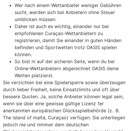
Wer nach einem Wettanbieter weniger Gebühren
sucht, werden sich bei Anbietern ohne Steuer
umblicken müssen.
Daher ist auch es wichtig, einander nur bei
empfohlenen Curaçao-Wettanbietern zu
registrieren, damit Sie einander in guten Händen
befinden und Sportwetten trotz OASIS spielen
können.
So bist ni auf der sicheren Seite, wenn du bei
Online-Wettanbietern abgerechnet OASIS deine
Wetten platzierst.
Sie verzichten bei eine Spielersperre sowie überzeugen
durch lieber Freiheit, keine Einsatzlimits und oft über
bessere Quoten. Ja, solche Anbieter können legal sein,
wenn sie über eine gewisse gültige Lizenz 1er
anerkannten europäischen Glücksspielbehörde (z. B.
The island of malta, Curaçao) verfügen. Sie unterliegen
jedoch nie und nimmer dem deutschen