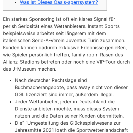
Was Ist Dieses Oasis-sperrsystem?
Ein starkes Sponsoring ist oft ein klares Signal für
perish Seriosität eines Wettanbieters. Instant Sports
beispielsweise arbeitet seit längerem mit dem
italienischen Serie-A-Verein Juventus Turin zusammen.
Kunden können dadurch exklusive Erlebnisse genießen,
wie Spieler persönlich treffen, family room Rasen des
Allianz-Stadions betreten oder noch eine VIP-Tour durch
das J-Museum machen.
Nach deutscher Rechtslage sind
Buchmacherangebote, pass away nicht von dieser
GGL lizenziert sind immer, außerdem illegal.
Jeder Wettanbieter, jeder in Deutschland die
Dienste anbieten möchte, muss dieses System
nutzen und die Daten seiner Kunden übermitteln.
Die” “Umgestaltung des Glücksspielwesens zur
Jahresmitte 2021 loath die Sportwettenlandschaft