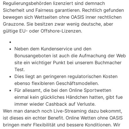
Regulierungsbehörden lizenziert sind demnach
Sicherheit und Fairness garantieren. Rechtlich gefunden
bewegen sich Wettseiten ohne OASIS inner rechtlichen
Grauzone. Sie besitzen zwar wenig deutsche, aber
gültige EU- oder Offshore-Lizenzen.
Neben dem Kundenservice und den
Bonusangeboten ist auch die Aufmachung der Web
site ein wichtiger Punkt bei unserem Buchmacher
Test.
Dies liegt an geringeren regulatorischen Kosten
ebenso flexibleren Geschäftsmodellen.
Für allesamt, die bei den Online Sportwetten
einmal kein glückliches Händchen hatten, gibt fue
immer wieder Cashback auf Verluste.
Wen man danach noch Live-Streaming dazu bekommt,
ist dieses ein echter Benefit. Online Wetten ohne OASIS
bringen mehr Flexibilität und bessere Konditionen. Wir