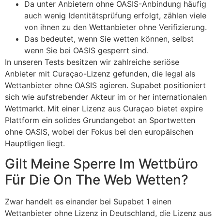
Da unter Anbietern ohne OASIS-Anbindung häufig
auch wenig Identitätsprüfung erfolgt, zählen viele
von ihnen zu den Wettanbieter ohne Verifizierung.
Das bedeutet, wenn Sie wetten können, selbst
wenn Sie bei OASIS gesperrt sind.
In unseren Tests besitzen wir zahlreiche seriöse
Anbieter mit Curaçao-Lizenz gefunden, die legal als
Wettanbieter ohne OASIS agieren. Supabet positioniert
sich wie aufstrebender Akteur im or her internationalen
Wettmarkt. Mit einer Lizenz aus Curaçao bietet expire
Plattform ein solides Grundangebot an Sportwetten
ohne OASIS, wobei der Fokus bei den europäischen
Hauptligen liegt.
Gilt Meine Sperre Im Wettbüro
Für Die On The Web Wetten?
Zwar handelt es einander bei Supabet 1 einen
Wettanbieter ohne Lizenz in Deutschland, die Lizenz aus