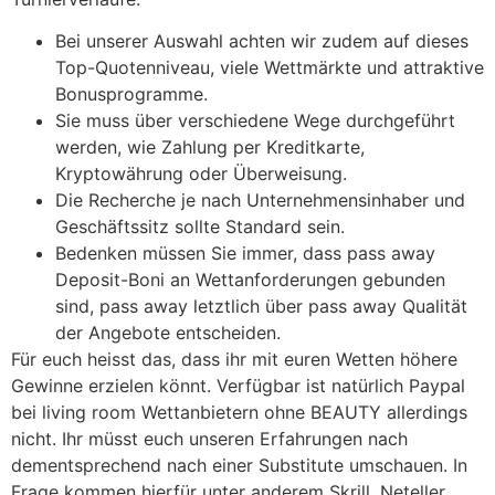
Bei unserer Auswahl achten wir zudem auf dieses
Top-Quotenniveau, viele Wettmärkte und attraktive
Bonusprogramme.
Sie muss über verschiedene Wege durchgeführt
werden, wie Zahlung per Kreditkarte,
Kryptowährung oder Überweisung.
Die Recherche je nach Unternehmensinhaber und
Geschäftssitz sollte Standard sein.
Bedenken müssen Sie immer, dass pass away
Deposit-Boni an Wettanforderungen gebunden
sind, pass away letztlich über pass away Qualität
der Angebote entscheiden.
Für euch heisst das, dass ihr mit euren Wetten höhere
Gewinne erzielen könnt. Verfügbar ist natürlich Paypal
bei living room Wettanbietern ohne BEAUTY allerdings
nicht. Ihr müsst euch unseren Erfahrungen nach
dementsprechend nach einer Substitute umschauen. In
Frage kommen hierfür unter anderem Skrill, Neteller,