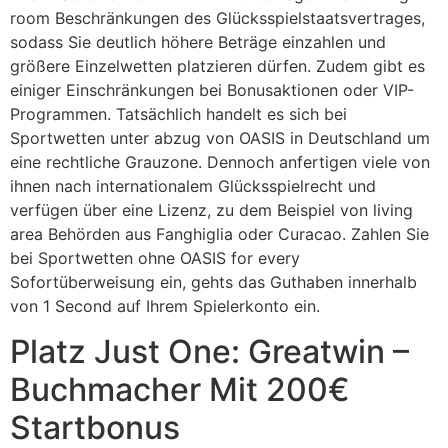
room Beschränkungen des Glücksspielstaatsvertrages,
sodass Sie deutlich höhere Beträge einzahlen und
größere Einzelwetten platzieren dürfen. Zudem gibt es
einiger Einschränkungen bei Bonusaktionen oder VIP-
Programmen. Tatsächlich handelt es sich bei
Sportwetten unter abzug von OASIS in Deutschland um
eine rechtliche Grauzone. Dennoch anfertigen viele von
ihnen nach internationalem Glücksspielrecht und
verfügen über eine Lizenz, zu dem Beispiel von living
area Behörden aus Fanghiglia oder Curacao. Zahlen Sie
bei Sportwetten ohne OASIS for every
Sofortüberweisung ein, gehts das Guthaben innerhalb
von 1 Second auf Ihrem Spielerkonto ein.
Platz Just One: Greatwin –
Buchmacher Mit 200€
Startbonus