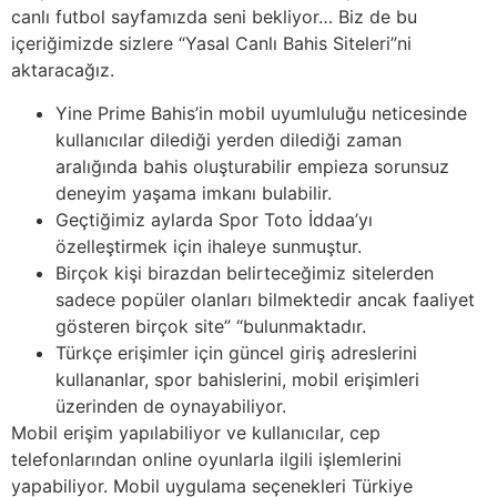
canlı futbol sayfamızda seni bekliyor… Biz de bu
içeriğimizde sizlere “Yasal Canlı Bahis Siteleri”ni
aktaracağız.
Yine Prime Bahis’in mobil uyumluluğu neticesinde
kullanıcılar dilediği yerden dilediği zaman
aralığında bahis oluşturabilir empieza sorunsuz
deneyim yaşama imkanı bulabilir.
Geçtiğimiz aylarda Spor Toto İddaa’yı
özelleştirmek için ihaleye sunmuştur.
Birçok kişi birazdan belirteceğimiz sitelerden
sadece popüler olanları bilmektedir ancak faaliyet
gösteren birçok site” “bulunmaktadır.
Türkçe erişimler için güncel giriş adreslerini
kullananlar, spor bahislerini, mobil erişimleri
üzerinden de oynayabiliyor.
Mobil erişim yapılabiliyor ve kullanıcılar, cep
telefonlarından online oyunlarla ilgili işlemlerini
yapabiliyor. Mobil uygulama seçenekleri Türkiye