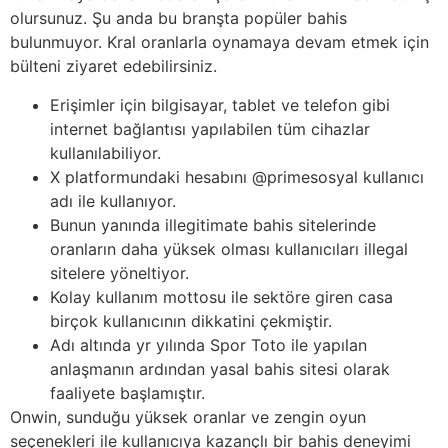
olursunuz. Şu anda bu branşta popüler bahis
bulunmuyor. Kral oranlarla oynamaya devam etmek için
bülteni ziyaret edebilirsiniz.
Erişimler için bilgisayar, tablet ve telefon gibi
internet bağlantısı yapılabilen tüm cihazlar
kullanılabiliyor.
X platformundaki hesabını @primesosyal kullanıcı
adı ile kullanıyor.
Bunun yanında illegitimate bahis sitelerinde
oranların daha yüksek olması kullanıcıları illegal
sitelere yöneltiyor.
Kolay kullanım mottosu ile sektöre giren casa
birçok kullanıcının dikkatini çekmiştir.
Adı altında yr yılında Spor Toto ile yapılan
anlaşmanın ardından yasal bahis sitesi olarak
faaliyete başlamıştır.
Onwin, sunduğu yüksek oranlar ve zengin oyun
seçenekleri ile kullanıcıya kazançlı bir bahis deneyimi