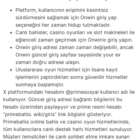
Platform, kullanıcının erişimini kesintisiz
sürdürmesini sağlamak için Onwin giriş yap
seçeneğini her zaman hidup tutmaktadır.
Canlı bahisler, casino oyunları ve slot makineleri ile
eğlenceli zaman geçirmek için Onwin’e giriş yapın.
Onwin giriş adresi zaman zaman değişebilir, ancak
Onwin güncel giriş sayfası sayesinde your ex
zaman doğru adrese ulaşın.
Uluslararası oyun hizmetleri için lisans kayıt
işlemlerini yaptırdıktan sonra güvenilir hizmetler
sunmaya başlamıştır.
X platformundaki hesabını @primesosyal kullanıcı adı ile
kullanıyor. Güncel giriş adresi bağlantı bilgilerini bu
hesabı üzerinden paylaşıyor ve prime resmi hesabı
“primebahis. wiki/giris” link bilgisini gösteriyor.
Primebahis online bahis ve casino oyun hizmetlerinde,
tüm kullanıcılara canlı destek hattı hizmetleri sunuluyor.
Müşteri temsilcileri ile canlı sohbet etme imkanı sunan