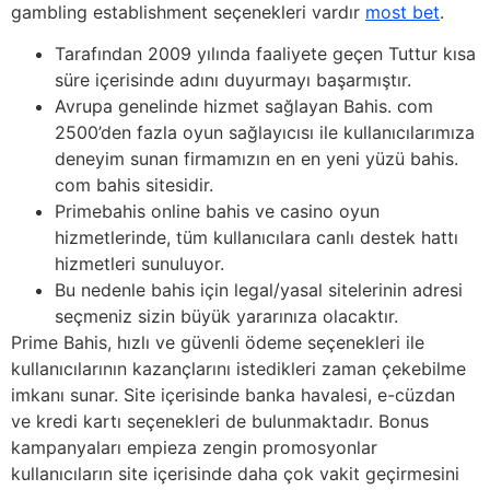
gambling establishment seçenekleri vardır
most bet
.
Tarafından 2009 yılında faaliyete geçen Tuttur kısa
süre içerisinde adını duyurmayı başarmıştır.
Avrupa genelinde hizmet sağlayan Bahis. com
2500’den fazla oyun sağlayıcısı ile kullanıcılarımıza
deneyim sunan firmamızın en en yeni yüzü bahis.
com bahis sitesidir.
Primebahis online bahis ve casino oyun
hizmetlerinde, tüm kullanıcılara canlı destek hattı
hizmetleri sunuluyor.
Bu nedenle bahis için legal/yasal sitelerinin adresi
seçmeniz sizin büyük yararınıza olacaktır.
Prime Bahis, hızlı ve güvenli ödeme seçenekleri ile
kullanıcılarının kazançlarını istedikleri zaman çekebilme
imkanı sunar. Site içerisinde banka havalesi, e-cüzdan
ve kredi kartı seçenekleri de bulunmaktadır. Bonus
kampanyaları empieza zengin promosyonlar
kullanıcıların site içerisinde daha çok vakit geçirmesini