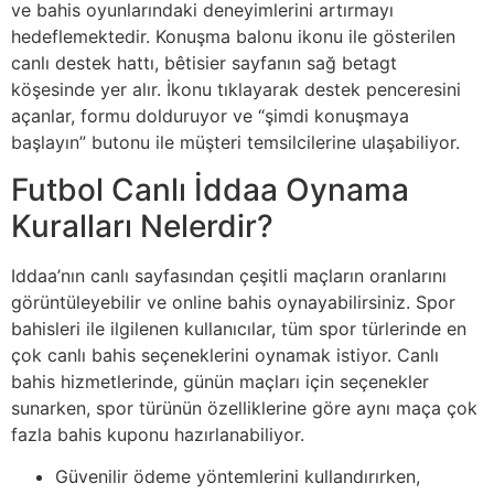
ve bahis oyunlarındaki deneyimlerini artırmayı
hedeflemektedir. Konuşma balonu ikonu ile gösterilen
canlı destek hattı, bêtisier sayfanın sağ betagt
köşesinde yer alır. İkonu tıklayarak destek penceresini
açanlar, formu dolduruyor ve “şimdi konuşmaya
başlayın” butonu ile müşteri temsilcilerine ulaşabiliyor.
Futbol Canlı İddaa Oynama
Kuralları Nelerdir?
Iddaa’nın canlı sayfasından çeşitli maçların oranlarını
görüntüleyebilir ve online bahis oynayabilirsiniz. Spor
bahisleri ile ilgilenen kullanıcılar, tüm spor türlerinde en
çok canlı bahis seçeneklerini oynamak istiyor. Canlı
bahis hizmetlerinde, günün maçları için seçenekler
sunarken, spor türünün özelliklerine göre aynı maça çok
fazla bahis kuponu hazırlanabiliyor.
Güvenilir ödeme yöntemlerini kullandırırken,