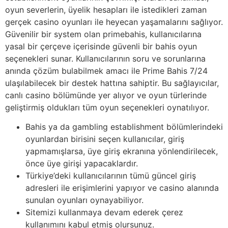
oyun severlerin, üyelik hesapları ile istedikleri zaman
gerçek casino oyunları ile heyecan yaşamalarını sağlıyor.
Güvenilir bir system olan primebahis, kullanıcılarına
yasal bir çerçeve içerisinde güvenli bir bahis oyun
seçenekleri sunar. Kullanıcılarının soru ve sorunlarına
anında çözüm bulabilmek amacı ile Prime Bahis 7/24
ulaşılabilecek bir destek hattına sahiptir. Bu sağlayıcılar,
canlı casino bölümünde yer alıyor ve oyun türlerinde
geliştirmiş oldukları tüm oyun seçenekleri oynatılıyor.
Bahis ya da gambling establishment bölümlerindeki
oyunlardan birisini seçen kullanıcılar, giriş
yapmamışlarsa, üye giriş ekranına yönlendirilecek,
önce üye girişi yapacaklardır.
Türkiye’deki kullanıcılarının tümü güncel giriş
adresleri ile erişimlerini yapıyor ve casino alanında
sunulan oyunları oynayabiliyor.
Sitemizi kullanmaya devam ederek çerez
kullanımını kabul etmiş olursunuz.