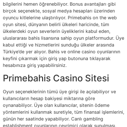
bilgilerini hemen öğrenebiliyor. Bonus avantajları gibi
birçok seçenekte, sosyal medya hesapları üzerinden
oyuncu kitlelerine ulaştırılıyor. Primebahis on the web
oyun sitesi, dünyanın belirli ülkeleri haricinde, tüm
ülkelerdeki oyun severlerin üyeliklerini kabul eden,
uluslararası bahis lisansına sahip oyun platformudur. Üye
kabul ettiği ve hizmetlerini sunduğu ülkeler arasında
Türkiye’de yer alıyor. Bahis ve online casino oyunlarının
keyfini çıkarmak için giriş yap butonuna tıklayarak
hesabınıza giriş yapabilirsiniz.
Primebahis Casino Sitesi
Oyun seçeneklerinin tümü üye girişi ile açılabiliyor ve
kullanıcıların hesap bakiyesi miktarına göre
oynanabiliyor. Üye olan kullanıcılar, sitenin ödeme
yöntemlerini kullanmak suretiyle, tüm finansal işlemlerini,
günün her saatinde yapabiliyor. Canlı gambling
establishment oyunlarının çevrimiçi olarak sunulması,