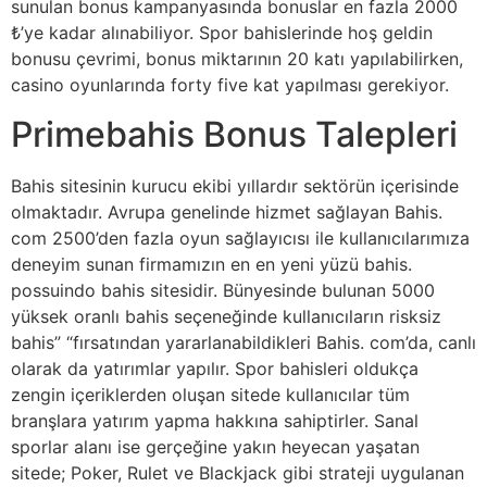
sunulan bonus kampanyasında bonuslar en fazla 2000
₺’ye kadar alınabiliyor. Spor bahislerinde hoş geldin
bonusu çevrimi, bonus miktarının 20 katı yapılabilirken,
casino oyunlarında forty five kat yapılması gerekiyor.
Primebahis Bonus Talepleri
Bahis sitesinin kurucu ekibi yıllardır sektörün içerisinde
olmaktadır. Avrupa genelinde hizmet sağlayan Bahis.
com 2500’den fazla oyun sağlayıcısı ile kullanıcılarımıza
deneyim sunan firmamızın en en yeni yüzü bahis.
possuindo bahis sitesidir. Bünyesinde bulunan 5000
yüksek oranlı bahis seçeneğinde kullanıcıların risksiz
bahis” “fırsatından yararlanabildikleri Bahis. com’da, canlı
olarak da yatırımlar yapılır. Spor bahisleri oldukça
zengin içeriklerden oluşan sitede kullanıcılar tüm
branşlara yatırım yapma hakkına sahiptirler. Sanal
sporlar alanı ise gerçeğine yakın heyecan yaşatan
sitede; Poker, Rulet ve Blackjack gibi strateji uygulanan