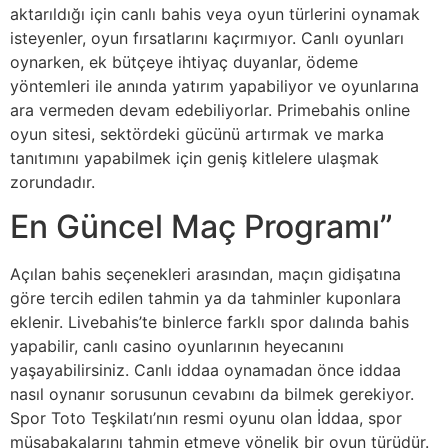
aktarıldığı için canlı bahis veya oyun türlerini oynamak
isteyenler, oyun fırsatlarını kaçırmıyor. Canlı oyunları
oynarken, ek bütçeye ihtiyaç duyanlar, ödeme
yöntemleri ile anında yatırım yapabiliyor ve oyunlarına
ara vermeden devam edebiliyorlar. Primebahis online
oyun sitesi, sektördeki gücünü artırmak ve marka
tanıtımını yapabilmek için geniş kitlelere ulaşmak
zorundadır.
En Güncel Maç Programı”
Açılan bahis seçenekleri arasından, maçın gidişatına
göre tercih edilen tahmin ya da tahminler kuponlara
eklenir. Livebahis’te binlerce farklı spor dalında bahis
yapabilir, canlı casino oyunlarının heyecanını
yaşayabilirsiniz. Canlı iddaa oynamadan önce iddaa
nasıl oynanır sorusunun cevabını da bilmek gerekiyor.
Spor Toto Teşkilatı’nın resmi oyunu olan İddaa, spor
müsabakalarını tahmin etmeye yönelik bir oyun türüdür.