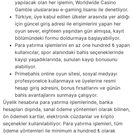
yapılacak olan her işlemin, Worldwide Casino
Gamble uluslararası e-gaming lisansı ile denetliyor.
Türkiye, üye kabul edilen ülkeler arasında yer aldığı
için güncel giriş adresi ile erişimlerini yapan her
oyun sever, eighteen yaşından gün almışsa, kayıt
bölümündeki formu doldurmaya başlayabiliyor.
Para yatırma işlemlerini en az one hundred ₺ yapan
kullanıcılar, spor alanındaki bahis seçeneklerinde
kayıp yaşadıklarında, sunulan kayıp bonusunu
alabiliyor.
Primebahis online oyun sitesi, sosyal medyayı
profesyonelce kullanmaya ve üyelerine resmi
hesap giriş adresini, bonus fırsatlarını ve günün
bahis avantajlarını sunmaya çalışıyor.
Üyelik hesabına para yatırma işlemlerinde, banka
hesapları dışında, sanal ödeme yöntemleri olarak bilinen,
ön ödemeli kartlar, elektronik cüzdanlar ve kripto
seçenekler kullanılabiliyor. Para yatırma işlemleri, tüm
ödeme yöntemleri ile minimum a hundred ₺ olarak