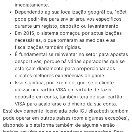
imediatamente.
Dependendo ag sua localização geográfica, 1xBet
pode pedir-lhe para enviar arquivos específicos
durante um registo, depósito ou levantamento.
Em 2015, o sistema começou por actualizações
necessárias, o que tornaram as medidas e as
fiscalizações também rígidas.
É fundamental se reinventar no setor para apostas
desportivas, porque há várias operadoras que se
esforçam diariamente para proporcionar aos
clientes melhores experiências de game.
Isso significa, por exemplo, que, se o cliente
utilizar um cartão VISA em virtude de fazer
depósito em conta, também terá de usar cartão
VISA para acalorarse o dinheiro da sua conta.
Está devidamente licenciada pelo IGJ elizabeth também
pode operar em outros paises (com algumas exceções),
dispondo a plataforma também de alguma versão
inglesa em virtude de os jogadores estrangeiros. Para