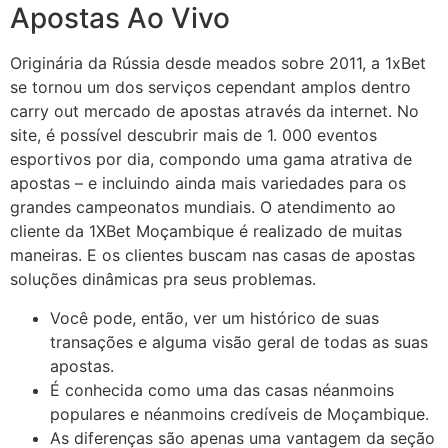
Apostas Ao Vivo
Originária da Rússia desde meados sobre 2011, a 1xBet
se tornou um dos serviços cependant amplos dentro
carry out mercado de apostas através da internet. No
site, é possível descubrir mais de 1. 000 eventos
esportivos por dia, compondo uma gama atrativa de
apostas – e incluindo ainda mais variedades para os
grandes campeonatos mundiais. O atendimento ao
cliente da 1XBet Moçambique é realizado de muitas
maneiras. E os clientes buscam nas casas de apostas
soluções dinâmicas pra seus problemas.
Você pode, então, ver um histórico de suas
transações e alguma visão geral de todas as suas
apostas.
É conhecida como uma das casas néanmoins
populares e néanmoins credíveis de Moçambique.
As diferenças são apenas uma vantagem da seção