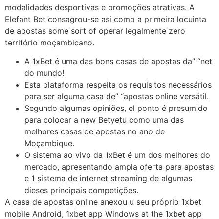
modalidades desportivas e promoções atrativas. A
Elefant Bet consagrou-se asi como a primeira locuinta
de apostas some sort of operar legalmente zero
território moçambicano.
A 1xBet é uma das bons casas de apostas da” “net
do mundo!
Esta plataforma respeita os requisitos necessários
para ser alguma casa de” “apostas online versátil.
Segundo algumas opiniões, el ponto é presumido
para colocar a new Betyetu como uma das
melhores casas de apostas no ano de
Moçambique.
O sistema ao vivo da 1xBet é um dos melhores do
mercado, apresentando ampla oferta para apostas
e 1 sistema de internet streaming de algumas
dieses principais competições.
A casa de apostas online anexou u seu próprio 1xbet
mobile Android, 1xbet app Windows at the 1xbet app