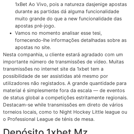
1xBet Ao Vivo, pois a natureza dasjenige apostas
durante as partidas dá alguma funcionalidade
muito grande do que a new funcionalidade das
apostas pré-jogo.
Vamos no momento analisar esse tesi,
fornecendo-lhe informações detalhadas sobre as
apostas no site.
Nesta companhia, u cliente estará agradado com um
importante número de transmissões de vídeo. Muitas
transmissões no internet site da 1xbet tem a
possibilidade de ser assistidas até mesmo por
utilizadores não registados. A grande quantidade para
material é simplesmente fora da escala — de eventos
de status global a competições estritamente regionais.
Destacam-se while transmissões em direto de vários
torneios locais, como to Night Hockey Little league ou
o Professional League de ténis de mesa.
Depósito 1xbet Mz