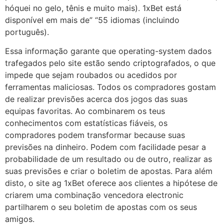
hóquei no gelo, tênis e muito mais). 1xBet está
disponível em mais de” “55 idiomas (incluindo
português).
Essa informação garante que operating-system dados
trafegados pelo site estão sendo criptografados, o que
impede que sejam roubados ou acedidos por
ferramentas maliciosas. Todos os compradores gostam
de realizar previsões acerca dos jogos das suas
equipas favoritas. Ao combinarem os teus
conhecimentos com estatísticas fiáveis, os
compradores podem transformar because suas
previsões na dinheiro. Podem com facilidade pesar a
probabilidade de um resultado ou de outro, realizar as
suas previsões e criar o boletim de apostas. Para além
disto, o site ag 1xBet oferece aos clientes a hipótese de
criarem uma combinação vencedora electronic
partilharem o seu boletim de apostas com os seus
amigos.