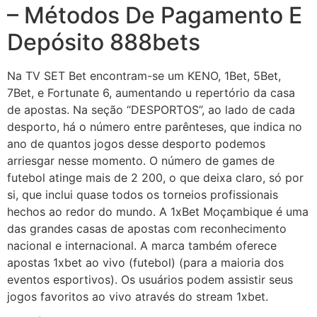
– Métodos De Pagamento E
Depósito 888bets
Na TV SET Bet encontram-se um KENO, 1Bet, 5Bet,
7Bet, e Fortunate 6, aumentando u repertório da casa
de apostas. Na seção “DESPORTOS”, ao lado de cada
desporto, há o número entre parênteses, que indica no
ano de quantos jogos desse desporto podemos
arriesgar nesse momento. O número de games de
futebol atinge mais de 2 200, o que deixa claro, só por
si, que inclui quase todos os torneios profissionais
hechos ao redor do mundo. A 1xBet Moçambique é uma
das grandes casas de apostas com reconhecimento
nacional e internacional. A marca também oferece
apostas 1xbet ao vivo (futebol) (para a maioria dos
eventos esportivos). Os usuários podem assistir seus
jogos favoritos ao vivo através do stream 1xbet.