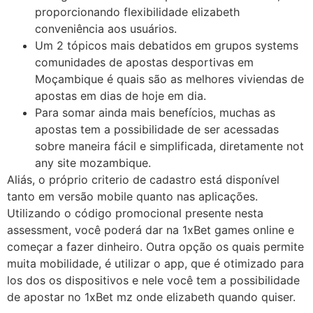
proporcionando flexibilidade elizabeth
conveniência aos usuários.
Um 2 tópicos mais debatidos em grupos systems
comunidades de apostas desportivas em
Moçambique é quais são as melhores viviendas de
apostas em dias de hoje em dia.
Para somar ainda mais benefícios, muchas as
apostas tem a possibilidade de ser acessadas
sobre maneira fácil e simplificada, diretamente not
any site mozambique.
Aliás, o próprio criterio de cadastro está disponível
tanto em versão mobile quanto nas aplicações.
Utilizando o código promocional presente nesta
assessment, você poderá dar na 1xBet games online e
começar a fazer dinheiro. Outra opção os quais permite
muita mobilidade, é utilizar o app, que é otimizado para
los dos os dispositivos e nele você tem a possibilidade
de apostar no 1xBet mz onde elizabeth quando quiser.