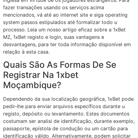
fazer transações usando os serviços acima
mencionados, vá até ao internet site e siga operating
system passos estipulados até formalizar todo u
processo. Leia um nosso artigo eficaz sobre a 1xBet
MZ, 1xBet registo e login, suas vantagens e
desvantagens, para ter toda informação disponível em
relação à esta casa.
Quais São As Formas De Se
Registrar Na 1xbet
Moçambique?
Dependendo da sua localização geográfica, 1xBet pode
pedir-lhe para enviar arquivos específicos durante u
registo, depósito ou levantamento. Estes documentos
costumam ser analisi de identificação, durante exemplo,
passaporte, epístola de condução ou um cartão para
identificação válido. Alternativamente, podem solicitar