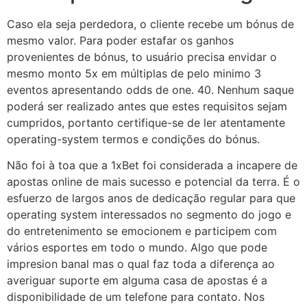
Caso ela seja perdedora, o cliente recebe um bónus de
mesmo valor. Para poder estafar os ganhos
provenientes de bónus, to usuário precisa envidar o
mesmo monto 5x em múltiplas de pelo minimo 3
eventos apresentando odds de one. 40. Nenhum saque
poderá ser realizado antes que estes requisitos sejam
cumpridos, portanto certifique-se de ler atentamente
operating-system termos e condições do bónus.
Não foi à toa que a 1xBet foi considerada a incapere de
apostas online de mais sucesso e potencial da terra. É o
esfuerzo de largos anos de dedicação regular para que
operating system interessados no segmento do jogo e
do entretenimento se emocionem e participem com
vários esportes em todo o mundo. Algo que pode
impresion banal mas o qual faz toda a diferença ao
averiguar suporte em alguma casa de apostas é a
disponibilidade de um telefone para contato. Nos