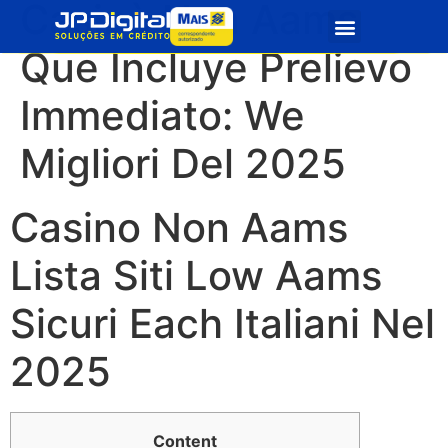
Casinò Non Aams
Quem Somos
Seja Parceiro
Que Incluye Prelievo
Immediato: We
Migliori Del 2025
Casino Non Aams
Lista Siti Low Aams
Sicuri Each Italiani Nel
2025
Content