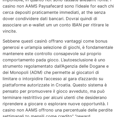
casino non AAMS Paysafecard sono l’ideale for each chi
cerca depositi praticamente immediati, at the senza
dover condividere dati bancari. Dovrai quindi di
associare un e-wallet um un conto IBAN per ritirare le
vincite.
Sebbene questi casinò offrano vantaggi come bonus
generosi e un’ampia selezione di giochi, è fondamentale
mantenere este controllo consapevole sul proprio
comportamento pada gioco. L’autoesclusione è uno
strumento regolamentato dall’Agenzia delle Dogane e
dei Monopoli (ADM) che permette ai giocatori di
limitare o intorpidire l’accesso al gara d’azzardo su
piattaforme autorizzate in Croatia. Questo sistema è
pensato per promuovere il gioco avveduto, ma può
terminare restrittivo per alcuni utenti che desiderano
riprendere a giocare o esplorare nuove opportunità. I
casino non AAMS offrono una percentuale delle perdite
settimanali to mensili come credito” “reward,