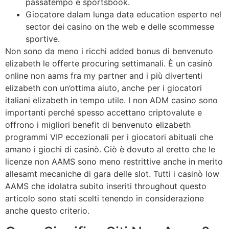
passatempo e sportsbook.
Giocatore dalam lunga data education esperto nel
sector dei casino on the web e delle scommesse
sportive.
Non sono da meno i ricchi added bonus di benvenuto
elizabeth le offerte procuring settimanali. È un casinò
online non aams fra my partner and i più divertenti
elizabeth con un’ottima aiuto, anche per i giocatori
italiani elizabeth in tempo utile. I non ADM casino sono
importanti perché spesso accettano criptovalute e
offrono i migliori benefit di benvenuto elizabeth
programmi VIP eccezionali per i giocatori abituali che
amano i giochi di casinò. Ciò è dovuto al eretto che le
licenze non AAMS sono meno restrittive anche in merito
allesamt mecaniche di gara delle slot. Tutti i casinò low
AAMS che idolatra subito inseriti throughout questo
articolo sono stati scelti tenendo in considerazione
anche questo criterio.