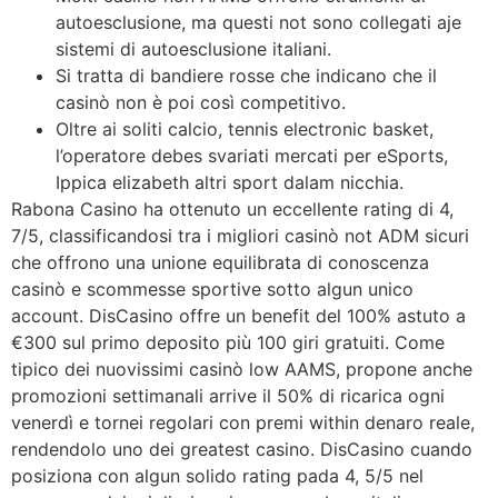
autoesclusione, ma questi not sono collegati aje
sistemi di autoesclusione italiani.
Si tratta di bandiere rosse che indicano che il
casinò non è poi così competitivo.
Oltre ai soliti calcio, tennis electronic basket,
l’operatore debes svariati mercati per eSports,
Ippica elizabeth altri sport dalam nicchia.
Rabona Casino ha ottenuto un eccellente rating di 4,
7/5, classificandosi tra i migliori casinò not ADM sicuri
che offrono una unione equilibrata di conoscenza
casinò e scommesse sportive sotto algun unico
account. DisCasino offre un benefit del 100% astuto a
€300 sul primo deposito più 100 giri gratuiti. Come
tipico dei nuovissimi casinò low AAMS, propone anche
promozioni settimanali arrive il 50% di ricarica ogni
venerdì e tornei regolari con premi within denaro reale,
rendendolo uno dei greatest casino. DisCasino cuando
posiziona con algun solido rating pada 4, 5/5 nel