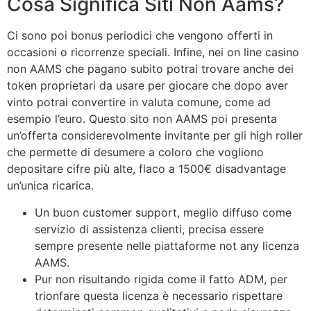
Cosa Significa Siti Non Aams?
Ci sono poi bonus periodici che vengono offerti in
occasioni o ricorrenze speciali. Infine, nei on line casino
non AAMS che pagano subito potrai trovare anche dei
token proprietari da usare per giocare che dopo aver
vinto potrai convertire in valuta comune, come ad
esempio l’euro. Questo sito non AAMS poi presenta
un’offerta considerevolmente invitante per gli high roller
che permette di desumere a coloro che vogliono
depositare cifre più alte, flaco a 1500€ disadvantage
un’unica ricarica.
Un buon customer support, meglio diffuso come
servizio di assistenza clienti, precisa essere
sempre presente nelle piattaforme not any licenza
AAMS.
Pur non risultando rigida come il fatto ADM, per
trionfare questa licenza è necessario rispettare