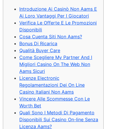
Introduzione Ai Casinò Non Aams E
Ai Loro Vantaggi Per I Giocatori
Verifica Le Offerte E Le Promozioni
Disponibili
Cosa Cuenta Siti Non Aams?
Bonus Di Ricarica
Qualità Buyer Care
Come Scegliere My Partner And I
Migliori Casino On The Web Non
Aams Sicuri
Licenze Electronic
Regolamentazioni Dei On Line
Casino Italiani Non Aams
Vincere Alle Scommesse Con Le
Worth Bet
Quali Sono I Metodi Di Pagamento
Disponibili Sui Casino On-line Senza
Licenza Aams?