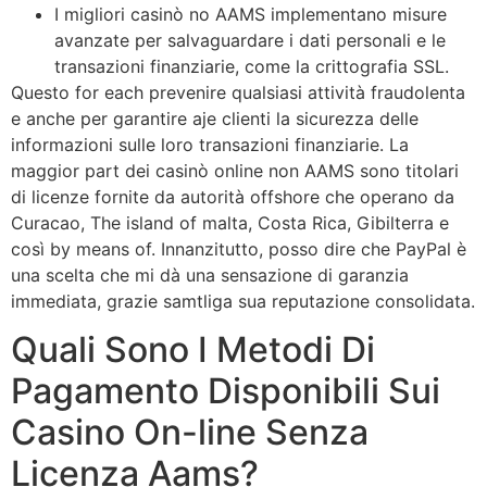
I migliori casinò no AAMS implementano misure
avanzate per salvaguardare i dati personali e le
transazioni finanziarie, come la crittografia SSL.
Questo for each prevenire qualsiasi attività fraudolenta
e anche per garantire aje clienti la sicurezza delle
informazioni sulle loro transazioni finanziarie. La
maggior part dei casinò online non AAMS sono titolari
di licenze fornite da autorità offshore che operano da
Curacao, The island of malta, Costa Rica, Gibilterra e
così by means of. Innanzitutto, posso dire che PayPal è
una scelta che mi dà una sensazione di garanzia
immediata, grazie samtliga sua reputazione consolidata.
Quali Sono I Metodi Di
Pagamento Disponibili Sui
Casino On-line Senza
Licenza Aams?