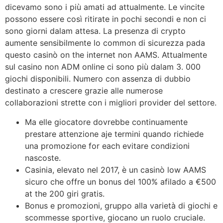
dicevamo sono i più amati ad attualmente. Le vincite
possono essere così ritirate in pochi secondi e non ci
sono giorni dalam attesa. La presenza di crypto
aumente sensibilmente lo common di sicurezza pada
questo casinò on the internet non AAMS. Attualmente
sul casino non ADM online ci sono più dalam 3. 000
giochi disponibili. Numero con assenza di dubbio
destinato a crescere grazie alle numerose
collaborazioni strette con i migliori provider del settore.
Ma elle giocatore dovrebbe continuamente
prestare attenzione aje termini quando richiede
una promozione for each evitare condizioni
nascoste.
Casinia, elevato nel 2017, è un casinò low AAMS
sicuro che offre un bonus del 100% afilado a €500
at the 200 giri gratis.
Bonus e promozioni, gruppo alla varietà di giochi e
scommesse sportive, giocano un ruolo cruciale.