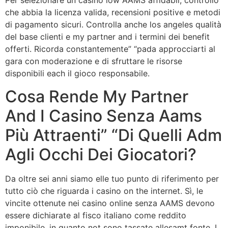
Per selezionare un casino low AAMS affidabil, controllo
che abbia la licenza valida, recensioni positive e metodi
di pagamento sicuri. Controlla anche los angeles qualità
del base clienti e my partner and i termini dei benefit
offerti. Ricorda constantemente” “pada approcciarti al
gara con moderazione e di sfruttare le risorse
disponibili each il gioco responsabile.
Cosa Rende My Partner
And I Casino Senza Aams
Più Attraenti” “Di Quelli Adm
Agli Occhi Dei Giocatori?
Da oltre sei anni siamo elle tuo punto di riferimento per
tutto ciò che riguarda i casino on the internet. Sì, le
vincite ottenute nei casino online senza AAMS devono
essere dichiarate al fisco italiano come reddito
imponibile, in quanto not sono tassate allesamt fonte. I