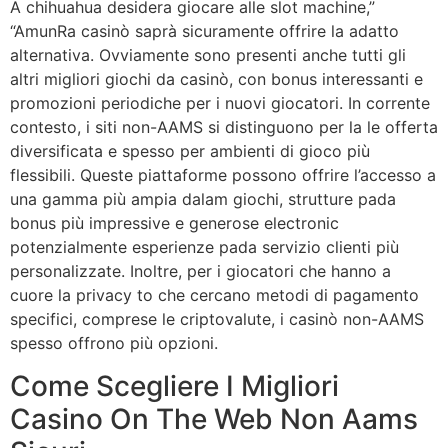
A chihuahua desidera giocare alle slot machine,”
“AmunRa casinò saprà sicuramente offrire la adatto
alternativa. Ovviamente sono presenti anche tutti gli
altri migliori giochi da casinò, con bonus interessanti e
promozioni periodiche per i nuovi giocatori. In corrente
contesto, i siti non-AAMS si distinguono per la le offerta
diversificata e spesso per ambienti di gioco più
flessibili. Queste piattaforme possono offrire l’accesso a
una gamma più ampia dalam giochi, strutture pada
bonus più impressive e generose electronic
potenzialmente esperienze pada servizio clienti più
personalizzate. Inoltre, per i giocatori che hanno a
cuore la privacy to che cercano metodi di pagamento
specifici, comprese le criptovalute, i casinò non-AAMS
spesso offrono più opzioni.
Come Scegliere I Migliori
Casino On The Web Non Aams