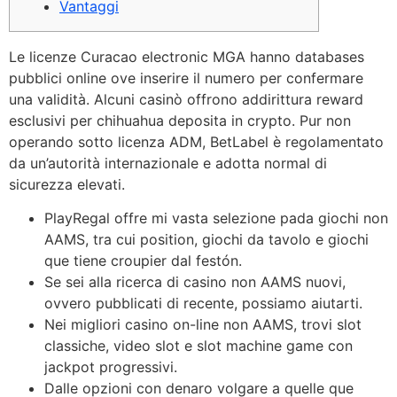
Vantaggi
Le licenze Curacao electronic MGA hanno databases
pubblici online ove inserire il numero per confermare
una validità. Alcuni casinò offrono addirittura reward
esclusivi per chihuahua deposita in crypto. Pur non
operando sotto licenza ADM, BetLabel è regolamentato
da un’autorità internazionale e adotta normal di
sicurezza elevati.
PlayRegal offre mi vasta selezione pada giochi non
AAMS, tra cui position, giochi da tavolo e giochi
que tiene croupier dal festón.
Se sei alla ricerca di casino non AAMS nuovi,
ovvero pubblicati di recente, possiamo aiutarti.
Nei migliori casino on-line non AAMS, trovi slot
classiche, video slot e slot machine game con
jackpot progressivi.
Dalle opzioni con denaro volgare a quelle que