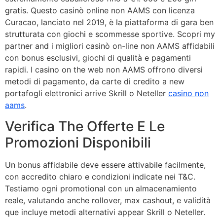
gratis. Questo casinò online non AAMS con licenza
Curacao, lanciato nel 2019, è la piattaforma di gara ben
strutturata con giochi e scommesse sportive. Scopri my
partner and i migliori casinò on-line non AAMS affidabili
con bonus esclusivi, giochi di qualità e pagamenti
rapidi. I casino on the web non AAMS offrono diversi
metodi di pagamento, da carte di credito a new
portafogli elettronici arrive Skrill o Neteller
casino non
aams
.
Verifica The Offerte E Le
Promozioni Disponibili
Un bonus affidabile deve essere attivabile facilmente,
con accredito chiaro e condizioni indicate nei T&C.
Testiamo ogni promotional con un almacenamiento
reale, valutando anche rollover, max cashout, e validità
que incluye metodi alternativi appear Skrill o Neteller.