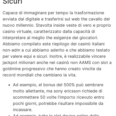
Sicuri
Capace di immaginare per tempo la trasformazione
avviata dal digitale e trasferirsi sul web the cavallo del
nuovo millennio. Stavolta inside veste di vero e proprio
casino virtuale, caratterizzato dalla capacità di
interpretare al meglio the esigenze dei giocatori.
Abbiamo compilato este riepilogo dei casinò italiani
non-adm a cui abbiamo aderito e che abbiamo testato
per valere equi e sicuri. Inoltre, è realizzabile vincere
jackpot milionari anche nei casinò non AAMS con slot a
goldmine progressivo che hanno creato vincite da
record mondiali che cambiano la vita.
Ad esempio, el bonus del 500% può sembrare
molto allettante, ma sony ericsson richiede di
scommettere 50 volte l’importo ricevuto entro
pochi giorni, potrebbe risultare impossibile da
incassare.
Ad esempio, tutte le slot device online delle