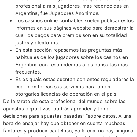
profesional a mis jugadores, más reconocidas en
Argentina, fue Jugadores Anónimos.
Los casinos online confiables suelen publicar estos
informes en sus páginas website para demostrar la
cual los pagos para premios son en su totalidad
justos y aleatorios.
En esta sección repasamos las preguntas más
habituales de los jugadores sobre los casinos en
Argentina con respondemos a las consultas más
frecuentes.
Es os quais estas cuentan con entes reguladores la
cual monitorean sus servicios para poder
otorgarles licencias de operación en el país.
De la strato de esta profecional del mundo sobre las
apuestas deportivas, podrás aprender y tomar
decisiones para apuestas basadas” “sobre datos. A una
hora de encajar hay que obtener en cuenta muchoas
factores y producir cauteloso, ya la cual no hay ninguna