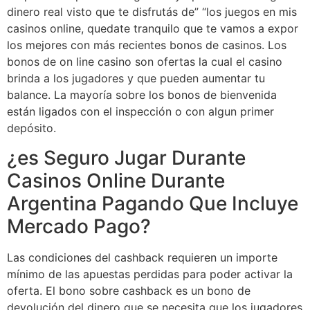
dinero real visto que te disfrutás de” “los juegos en mis
casinos online, quedate tranquilo que te vamos a expor
los mejores con más recientes bonos de casinos. Los
bonos de on line casino son ofertas la cual el casino
brinda a los jugadores y que pueden aumentar tu
balance. La mayoría sobre los bonos de bienvenida
están ligados con el inspección o con algun primer
depósito.
¿es Seguro Jugar Durante
Casinos Online Durante
Argentina Pagando Que Incluye
Mercado Pago?
Las condiciones del cashback requieren un importe
mínimo de las apuestas perdidas para poder activar la
oferta. El bono sobre cashback es un bono de
devolución del dinero que se necesita que los jugadores