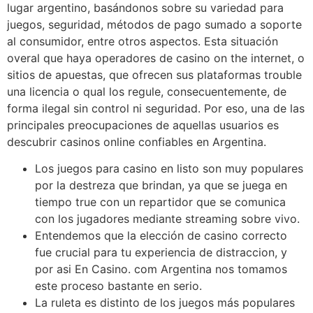
lugar argentino, basándonos sobre su variedad para
juegos, seguridad, métodos de pago sumado a soporte
al consumidor, entre otros aspectos. Esta situación
overal que haya operadores de casino on the internet, o
sitios de apuestas, que ofrecen sus plataformas trouble
una licencia o qual los regule, consecuentemente, de
forma ilegal sin control ni seguridad. Por eso, una de las
principales preocupaciones de aquellas usuarios es
descubrir casinos online confiables en Argentina.
Los juegos para casino en listo son muy populares
por la destreza que brindan, ya que se juega en
tiempo true con un repartidor que se comunica
con los jugadores mediante streaming sobre vivo.
Entendemos que la elección de casino correcto
fue crucial para tu experiencia de distraccion, y
por asi En Casino. com Argentina nos tomamos
este proceso bastante en serio.
La ruleta es distinto de los juegos más populares