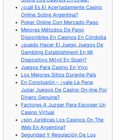
¿cuál Es El Acertadamente Casino
Online Sobre Argentina?
Poker Online Con Mercado Pago
Mejores Métodos De Pago
Disponibles En Casinos En Córdoba
¿puedo Hacer El Juego Juegos De
Gambling Establishment En Mi
Dispositivo Móvil En Spain?
Juegos Para Casino En Vivo
Los Mejores Sitios Durante País
En Conclusión – ¿vale La Pena
Jugar Juegos De Casino On-line Por
Dinero Genuine?
Factores A Juzgar Para Escoger Un
Casino Virtual
¿son Jurídicas Los Casinos On The
Web En Argentina?
Seguridad Y Regulación De Los