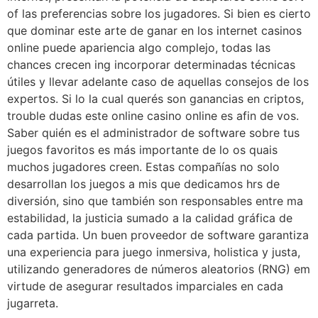
of las preferencias sobre los jugadores. Si bien es cierto
que dominar este arte de ganar en los internet casinos
online puede apariencia algo complejo, todas las
chances crecen ing incorporar determinadas técnicas
útiles y llevar adelante caso de aquellas consejos de los
expertos. Si lo la cual querés son ganancias en criptos,
trouble dudas este online casino online es afin de vos.
Saber quién es el administrador de software sobre tus
juegos favoritos es más importante de lo os quais
muchos jugadores creen. Estas compañías no solo
desarrollan los juegos a mis que dedicamos hrs de
diversión, sino que también son responsables entre ma
estabilidad, la justicia sumado a la calidad gráfica de
cada partida. Un buen proveedor de software garantiza
una experiencia para juego inmersiva, holistica y justa,
utilizando generadores de números aleatorios (RNG) em
virtude de asegurar resultados imparciales en cada
jugarreta.