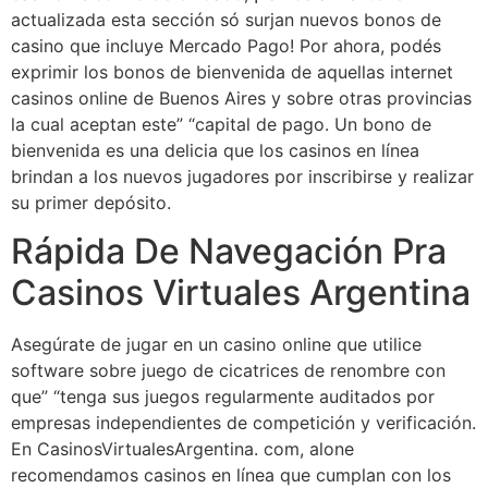
actualizada esta sección só surjan nuevos bonos de
casino que incluye Mercado Pago! Por ahora, podés
exprimir los bonos de bienvenida de aquellas internet
casinos online de Buenos Aires y sobre otras provincias
la cual aceptan este” “capital de pago. Un bono de
bienvenida es una delicia que los casinos en línea
brindan a los nuevos jugadores por inscribirse y realizar
su primer depósito.
Rápida De Navegación Pra
Casinos Virtuales Argentina
Asegúrate de jugar en un casino online que utilice
software sobre juego de cicatrices de renombre con
que” “tenga sus juegos regularmente auditados por
empresas independientes de competición y verificación.
En CasinosVirtualesArgentina. com, alone
recomendamos casinos en línea que cumplan con los