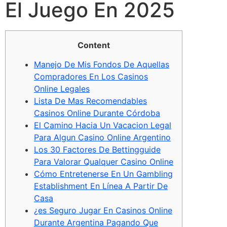
El Juego En 2025
Content
Manejo De Mis Fondos De Aquellas
Compradores En Los Casinos
Online Legales
Lista De Mas Recomendables
Casinos Online Durante Córdoba
El Camino Hacia Un Vacacion Legal
Para Algun Casino Online Argentino
Los 30 Factores De Bettingguide
Para Valorar Qualquer Casino Online
Cómo Entretenerse En Un Gambling
Establishment En Línea A Partir De
Casa
¿es Seguro Jugar En Casinos Online
Durante Argentina Pagando Que