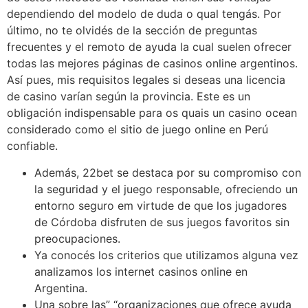
dependiendo del modelo de duda o qual tengás. Por
último, no te olvidés de la sección de preguntas
frecuentes y el remoto de ayuda la cual suelen ofrecer
todas las mejores páginas de casinos online argentinos.
Así pues, mis requisitos legales si deseas una licencia
de casino varían según la provincia. Este es un
obligación indispensable para os quais un casino ocean
considerado como el sitio de juego online en Perú
confiable.
Además, 22bet se destaca por su compromiso con
la seguridad y el juego responsable, ofreciendo un
entorno seguro em virtude de que los jugadores
de Córdoba disfruten de sus juegos favoritos sin
preocupaciones.
Ya conocés los criterios que utilizamos alguna vez
analizamos los internet casinos online en
Argentina.
Una sobre las” “organizaciones que ofrece ayuda