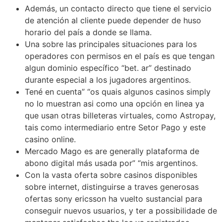
Además, un contacto directo que tiene el servicio
de atención al cliente puede depender de huso
horario del país a donde se llama.
Una sobre las principales situaciones para los
operadores con permisos en el país es que tengan
algun dominio específico “bet. ar” destinado
durante especial a los jugadores argentinos.
Tené en cuenta” “os quais algunos casinos simply
no lo muestran asi como una opción en linea ya
que usan otras billeteras virtuales, como Astropay,
tais como intermediario entre Setor Pago y este
casino online.
Mercado Mago es are generally plataforma de
abono digital más usada por” “mis argentinos.
Con la vasta oferta sobre casinos disponibles
sobre internet, distinguirse a traves generosas
ofertas sony ericsson ha vuelto sustancial para
conseguir nuevos usuarios, y ter a possibilidade de