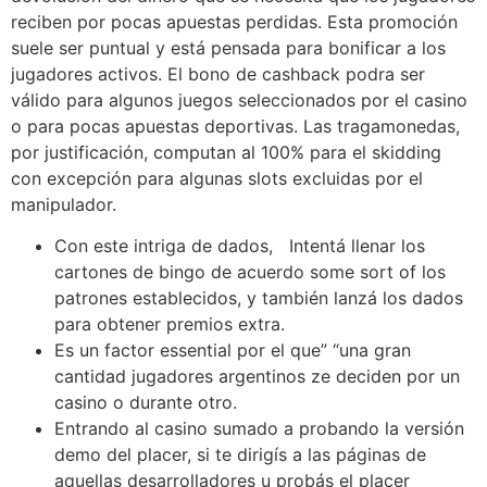
reciben por pocas apuestas perdidas. Esta promoción
suele ser puntual y está pensada para bonificar a los
jugadores activos. El bono de cashback podra ser
válido para algunos juegos seleccionados por el casino
o para pocas apuestas deportivas. Las tragamonedas,
por justificación, computan al 100% para el skidding
con excepción para algunas slots excluidas por el
manipulador.
Con este intriga de dados, Intentá llenar los
cartones de bingo de acuerdo some sort of los
patrones establecidos, y también lanzá los dados
para obtener premios extra.
Es un factor essential por el que” “una gran
cantidad jugadores argentinos ze deciden por un
casino o durante otro.
Entrando al casino sumado a probando la versión
demo del placer, si te dirigís a las páginas de
aquellas desarrolladores u probás el placer