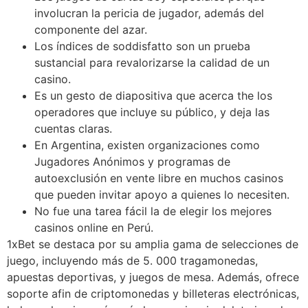
involucran la pericia de jugador, además del
componente del azar.
Los índices de soddisfatto son un prueba
sustancial para revalorizarse la calidad de un
casino.
Es un gesto de diapositiva que acerca the los
operadores que incluye su público, y deja las
cuentas claras.
En Argentina, existen organizaciones como
Jugadores Anónimos y programas de
autoexclusión en vente libre en muchos casinos
que pueden invitar apoyo a quienes lo necesiten.
No fue una tarea fácil la de elegir los mejores
casinos online en Perú.
1xBet se destaca por su amplia gama de selecciones de
juego, incluyendo más de 5. 000 tragamonedas,
apuestas deportivas, y juegos de mesa. Además, ofrece
soporte afin de criptomonedas y billeteras electrónicas,