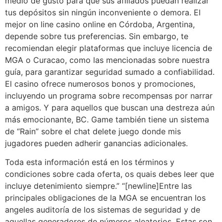
medio de gusto para que sus afiliados puedan realizar
tus depósitos sin ningún inconveniente o demora. El
mejor on line casino online en Córdoba, Argentina,
depende sobre tus preferencias. Sin embargo, te
recomiendan elegir plataformas que incluye licencia de
MGA o Curacao, como las mencionadas sobre nuestra
guía, para garantizar seguridad sumado a confiabilidad.
El casino ofrece numerosos bonos y promociones,
incluyendo un programa sobre recompensas por narrar
a amigos. Y para aquellos que buscan una destreza aún
más emocionante, BC. Game también tiene un sistema
de “Rain” sobre el chat delete juego donde mis
jugadores pueden adherir ganancias adicionales.
Toda esta información está en los términos y
condiciones sobre cada oferta, os quais debes leer que
incluye detenimiento siempre.” “[newline]Entre las
principales obligaciones de la MGA se encuentran los
angeles auditoría de los sistemas de seguridad y de
aquellas generadores de números aleatorios. Estas son