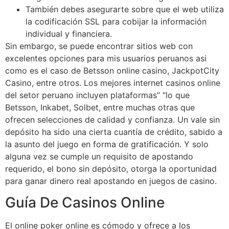
También debes asegurarte sobre que el web utiliza
la codificación SSL para cobijar la información
individual y financiera.
Sin embargo, se puede encontrar sitios web con
excelentes opciones para mis usuarios peruanos asi
como es el caso de Betsson online casino, JackpotCity
Casino, entre otros. Los mejores internet casinos online
del setor peruano incluyen plataformas” “lo que
Betsson, Inkabet, Solbet, entre muchas otras que
ofrecen selecciones de calidad y confianza. Un vale sin
depósito ha sido una cierta cuantía de crédito, sabido a
la asunto del juego en forma de gratificación. Y solo
alguna vez se cumple un requisito de apostando
requerido, el bono sin depósito, otorga la oportunidad
para ganar dinero real apostando en juegos de casino.
Guía De Casinos Online
El online poker online es cómodo y ofrece a los