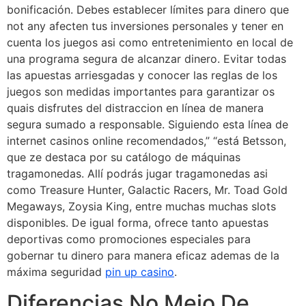
bonificación. Debes establecer límites para dinero que
not any afecten tus inversiones personales y tener en
cuenta los juegos asi como entretenimiento en local de
una programa segura de alcanzar dinero. Evitar todas
las apuestas arriesgadas y conocer las reglas de los
juegos son medidas importantes para garantizar os
quais disfrutes del distraccion en línea de manera
segura sumado a responsable. Siguiendo esta línea de
internet casinos online recomendados,” “está Betsson,
que ze destaca por su catálogo de máquinas
tragamonedas. Allí podrás jugar tragamonedas asi
como Treasure Hunter, Galactic Racers, Mr. Toad Gold
Megaways, Zoysia King, entre muchas muchas slots
disponibles. De igual forma, ofrece tanto apuestas
deportivas como promociones especiales para
gobernar tu dinero para manera eficaz ademas de la
máxima seguridad
pin up casino
.
Diferencias No Meio De