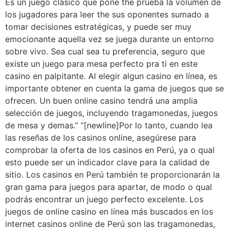
Es un juego clásico que pone the prueba la volumen de
los jugadores para leer the sus oponentes sumado a
tomar decisiones estratégicas, y puede ser muy
emocionante aquella vez se juega durante un entorno
sobre vivo. Sea cual sea tu preferencia, seguro que
existe un juego para mesa perfecto pra ti en este
casino en palpitante. Al elegir algun casino en línea, es
importante obtener en cuenta la gama de juegos que se
ofrecen. Un buen online casino tendrá una amplia
selección de juegos, incluyendo tragamonedas, juegos
de mesa y demas.” “[newline]Por lo tanto, cuando lea
las reseñas de los casinos online, asegúrese para
comprobar la oferta de los casinos en Perú, ya o qual
esto puede ser un indicador clave para la calidad de
sitio. Los casinos en Perú también te proporcionarán la
gran gama para juegos para apartar, de modo o qual
podrás encontrar un juego perfecto excelente. Los
juegos de online casino en línea más buscados en los
internet casinos online de Perú son las tragamonedas,