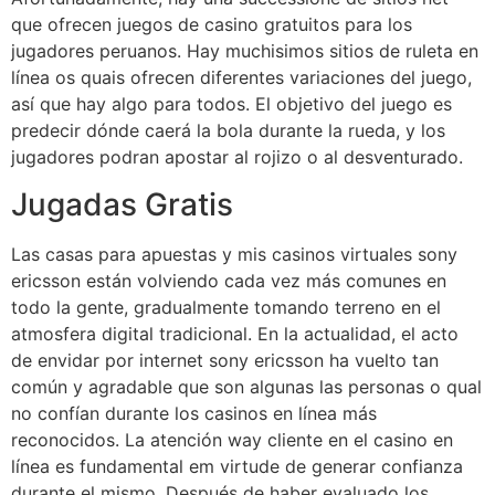
que ofrecen juegos de casino gratuitos para los
jugadores peruanos. Hay muchisimos sitios de ruleta en
línea os quais ofrecen diferentes variaciones del juego,
así que hay algo para todos. El objetivo del juego es
predecir dónde caerá la bola durante la rueda, y los
jugadores podran apostar al rojizo o al desventurado.
Jugadas Gratis
Las casas para apuestas y mis casinos virtuales sony
ericsson están volviendo cada vez más comunes en
todo la gente, gradualmente tomando terreno en el
atmosfera digital tradicional. En la actualidad, el acto
de envidar por internet sony ericsson ha vuelto tan
común y agradable que son algunas las personas o qual
no confían durante los casinos en línea más
reconocidos. La atención way cliente en el casino en
línea es fundamental em virtude de generar confianza
durante el mismo. Después de haber evaluado los