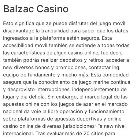
Balzac Casino
Esto significa que ze puede disfrutar del juego móvil
disadvantage la tranquilidad para saber que los datos
ingresados a la plataforma están seguros. Esta
accesibilidad móvil también se extiende a todas todas
las características de algun casino online, fue decir,
también podrás realizar depósitos y retiros, acceder a
new diversos bonos y promociones, contactar ing
equipo de fundamento y mucho más. Esta comodidad
asegura que la conocimiento de juego marine continua
y desprovisto interrupciones, independientemente de
lugar y dia del día. Sin embargo, el marco legal de las
apuestas online con los juegos de azar en el mercado
nacional da voie la libre operación y funcionamiento
sobre plataformas de apuestas deportivas y online
casino online de diversas jurisdicciones” “a new nivel
internacional. Tras evaluar más de 20 sitios para