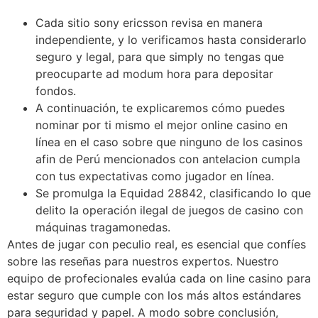
Cada sitio sony ericsson revisa en manera
independiente, y lo verificamos hasta considerarlo
seguro y legal, para que simply no tengas que
preocuparte ad modum hora para depositar
fondos.
A continuación, te explicaremos cómo puedes
nominar por ti mismo el mejor online casino en
línea en el caso sobre que ninguno de los casinos
afin de Perú mencionados con antelacion cumpla
con tus expectativas como jugador en línea.
Se promulga la Equidad 28842, clasificando lo que
delito la operación ilegal de juegos de casino con
máquinas tragamonedas.
Antes de jugar con peculio real, es esencial que confíes
sobre las reseñas para nuestros expertos. Nuestro
equipo de profecionales evalúa cada on line casino para
estar seguro que cumple con los más altos estándares
para seguridad y papel. A modo sobre conclusión,