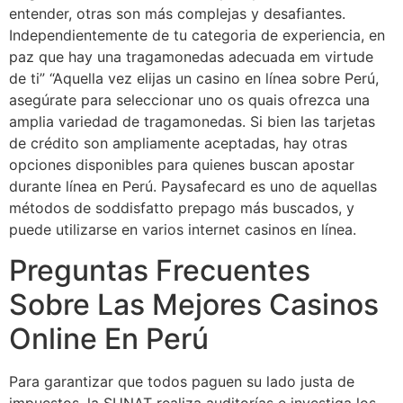
entender, otras son más complejas y desafiantes.
Independientemente de tu categoria de experiencia, en
paz que hay una tragamonedas adecuada em virtude
de ti” “Aquella vez elijas un casino en línea sobre Perú,
asegúrate para seleccionar uno os quais ofrezca una
amplia variedad de tragamonedas. Si bien las tarjetas
de crédito son ampliamente aceptadas, hay otras
opciones disponibles para quienes buscan apostar
durante línea en Perú. Paysafecard es uno de aquellas
métodos de soddisfatto prepago más buscados, y
puede utilizarse en varios internet casinos en línea.
Preguntas Frecuentes
Sobre Las Mejores Casinos
Online En Perú
Para garantizar que todos paguen su lado justa de
impuestos, la SUNAT realiza auditorías e investiga los