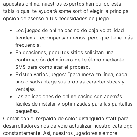
apuestas online, nuestros expertos han pulido esta
tabla o qual te ayudará some sort of elegir la principal
opción de asenso a tus necesidades de juego.
Los juegos de online casino de baja volatilidad
tienden a recompensar menos, pero que tiene más
frecuencia.
En ocasiones, poquitos sitios solicitan una
confirmación del número de teléfono mediante
SMS para completar el proceso.
Existen varios juegos” “para mesa en línea, cada
uno disadvantage sus propias características y
ventajas.
Las aplicaciones de online casino son además
fáciles de instalar y optimizadas para las pantallas
pequeñas.
Contar con el respaldo de color distinguido staff para
desarrolladores nos da voie actualizar nuestro catálogo
constantemente. Así, nuestros jugadores siempre