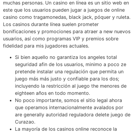
muchas personas. Un casino en línea es un sitio web en
este que los usuarios pueden jugar a juegos de online
casino como tragamonedas, black jack, póquer y ruleta.
Los casinos durante línea suelen prometer
bonificaciones y promociones para atraer a new nuevos
usuarios, así como programas VIP y premios sobre
fidelidad para mis jugadores actuales.
Si bien aquello no garantiza los angeles total
seguridad afin de los usuarios, minimo a poco ze
pretende instalar una regulación que permita un
juego más más justo y confiable para los dos;
incluyendo la restricción al juego the menores de
eighteen años en todo momento.
No poco importante, somos el sitio legal ahora
que operamos internacionalmente avalados por
are generally autoridad reguladora delete juego de
Curazao.
La mayoría de los casinos online reconoce la