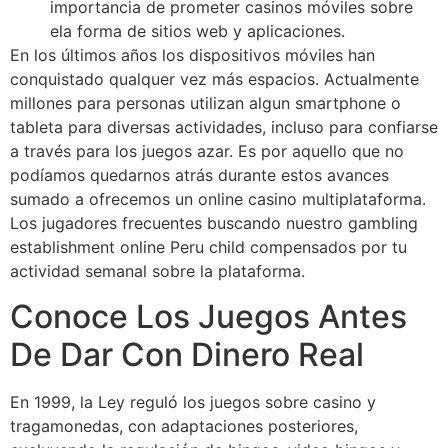
importancia de prometer casinos móviles sobre
ela forma de sitios web y aplicaciones.
En los últimos años los dispositivos móviles han
conquistado qualquer vez más espacios. Actualmente
millones para personas utilizan algun smartphone o
tableta para diversas actividades, incluso para confiarse
a través para los juegos azar. Es por aquello que no
podíamos quedarnos atrás durante estos avances
sumado a ofrecemos un online casino multiplataforma.
Los jugadores frecuentes buscando nuestro gambling
establishment online Peru child compensados por tu
actividad semanal sobre la plataforma.
Conoce Los Juegos Antes
De Dar Con Dinero Real
En 1999, la Ley reguló los juegos sobre casino y
tragamonedas, con adaptaciones posteriores,