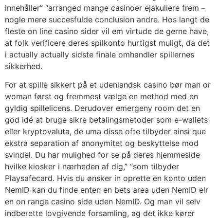
innehåller” “arranged mange casinoer ejakuliere frem –
nogle mere succesfulde conclusion andre. Hos langt de
fleste on line casino sider vil em virtude de gerne have,
at folk verificere deres spilkonto hurtigst muligt, da det
i actually actually sidste finale omhandler spillernes
sikkerhed.
For at spille sikkert på et udenlandsk casino bør man or
woman først og fremmest vælge en method med en
gyldig spillelicens. Derudover emergeny room det en
god idé at bruge sikre betalingsmetoder som e-wallets
eller kryptovaluta, de uma disse ofte tilbyder ainsi que
ekstra separation af anonymitet og beskyttelse mod
svindel. Du har mulighed for se på deres hjemmeside
hvilke kiosker i nærheden af dig,” “som tilbyder
Playsafecard. Hvis du ønsker in oprette en konto uden
NemID kan du finde enten en bets area uden NemID elr
en on range casino side uden NemID. Og man vil selv
indberette lovgivende forsamling, ag det ikke kører