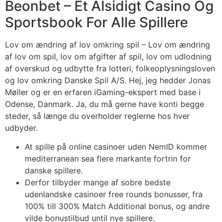
Beonbet – Et Alsidigt Casino Og
Sportsbook For Alle Spillere
Lov om ændring af lov omkring spil – Lov om ændring
af lov om spil, lov om afgifter af spil, lov om udlodning
af overskud og udbytte fra lotteri, folkeoplysningsloven
og lov omkring Danske Spil A/S. Hej, jeg hedder Jonas
Møller og er en erfaren iGaming-ekspert med base i
Odense, Danmark. Ja, du må gerne have konti begge
steder, så længe du overholder reglerne hos hver
udbyder.
At spille på online casinoer uden NemID kommer
mediterranean sea flere markante fortrin for
danske spillere.
Derfor tilbyder mange af sobre bedste
udenlandske casinoer free rounds bonusser, fra
100% till 300% Match Additional bonus, og andre
vilde bonustilbud until nye spillere.