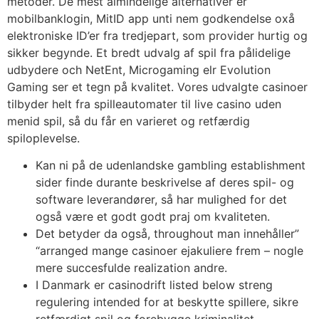
metoder. De mest almindelige alternativer er
mobilbanklogin, MitID app unti nem godkendelse oxå
elektroniske ID’er fra tredjepart, som provider hurtig og
sikker begynde. Et bredt udvalg af spil fra pålidelige
udbydere och NetEnt, Microgaming elr Evolution
Gaming ser et tegn på kvalitet. Vores udvalgte casinoer
tilbyder helt fra spilleautomater til live casino uden
menid spil, så du får en varieret og retfærdig
spiloplevelse.
Kan ni på de udenlandske gambling establishment
sider finde durante beskrivelse af deres spil- og
software leverandører, så har mulighed for det
også være et godt godt praj om kvaliteten.
Det betyder da også, throughout man innehåller”
“arranged mange casinoer ejakuliere frem – nogle
mere succesfulde realization andre.
I Danmark er casinodrift listed below streng
regulering intended for at beskytte spillere, sikre
retfærdigt spil og forebygge kriminalitet.