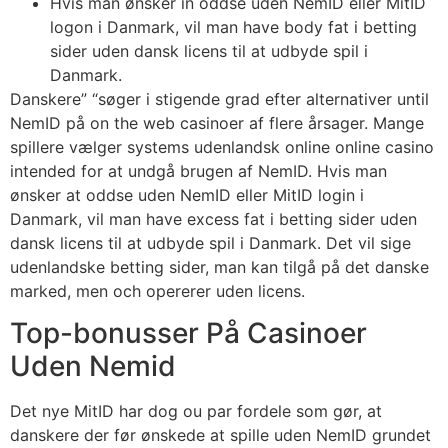
Hvis man ønsker in oddse uden NemID eller MitID
logon i Danmark, vil man have body fat i betting
sider uden dansk licens til at udbyde spil i
Danmark.
Danskere” “søger i stigende grad efter alternativer until
NemID på on the web casinoer af flere årsager. Mange
spillere vælger systems udenlandsk online online casino
intended for at undgå brugen af NemID. Hvis man
ønsker at oddse uden NemID eller MitID login i
Danmark, vil man have excess fat i betting sider uden
dansk licens til at udbyde spil i Danmark. Det vil sige
udenlandske betting sider, man kan tilgå på det danske
marked, men och opererer uden licens.
Top-bonusser På Casinoer
Uden Nemid
Det nye MitID har dog ou par fordele som gør, at
danskere der før ønskede at spille uden NemID grundet