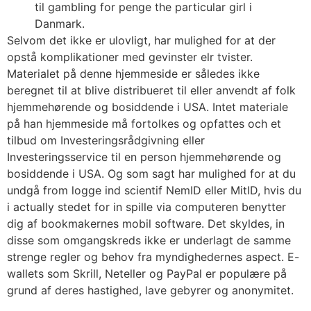
til gambling for penge the particular girl i
Danmark.
Selvom det ikke er ulovligt, har mulighed for at der
opstå komplikationer med gevinster elr tvister.
Materialet på denne hjemmeside er således ikke
beregnet til at blive distribueret til eller anvendt af folk
hjemmehørende og bosiddende i USA. Intet materiale
på han hjemmeside må fortolkes og opfattes och et
tilbud om Investeringsrådgivning eller
Investeringsservice til en person hjemmehørende og
bosiddende i USA. Og som sagt har mulighed for at du
undgå from logge ind scientif NemID eller MitID, hvis du
i actually stedet for in spille via computeren benytter
dig af bookmakernes mobil software. Det skyldes, in
disse som omgangskreds ikke er underlagt de samme
strenge regler og behov fra myndighedernes aspect. E-
wallets som Skrill, Neteller og PayPal er populære på
grund af deres hastighed, lave gebyrer og anonymitet.