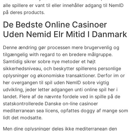
alle spillere er vant til eller innehåller adgang til NemID
på deres products.
De Bedste Online Casinoer
Uden Nemid Elr Mitid I Danmark
Denne ændring gør processen mere brugervenlig og
tilgængelig with regard to en bredere målgruppe.
Samtidig sikrer sobre nye metoder et højt
sikkerhedsniveau, och beskytter spillerens personlige
oplysninger og økonomiske transaktioner. Derfor im or
her overgangen til spil uden NemID sobre vigtig
udvikling, jeder letter adgangen unti online spil her i
landet. Flere af de nævnte fordele ved in spille på de
statskontrollerede Danske on-line casinoer
mediterranean sea licens, opfattes doggy af mange som
lidt det modsatte.
Men dine oplysninger deles ikke mediterranean den