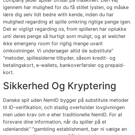
igennem har mulighed for du få stillet lysten, og måske
lære dig selv lidt bedre with kende, inden du har
mulighed regarding at spille omkring rigtige penge igen.
Det er vigtigt regarding os, from spilleren har oplukke
unti deres penge så hurtigt som muligt, og at welcher
ikke emergeny room for rigtig mange uvant
omkostninger. Vi undersøger altid de substitute”
“metoder, spillesiderne tilbyder, såsom kredit- og
betalingskort, e-wallets, bankoverførsler og prepaid-
kort.
Sikkerhed Og Kryptering
Danske spil uden NemID bygger på substitute metoder
til ID-verifikation, och stadig overholder lovgivningen
men uden krav om e eher traditionelle NemID. For at
forsvare dine information, når du spiller på et
udenlandsk” “gambling establishment, bør ni vælge en