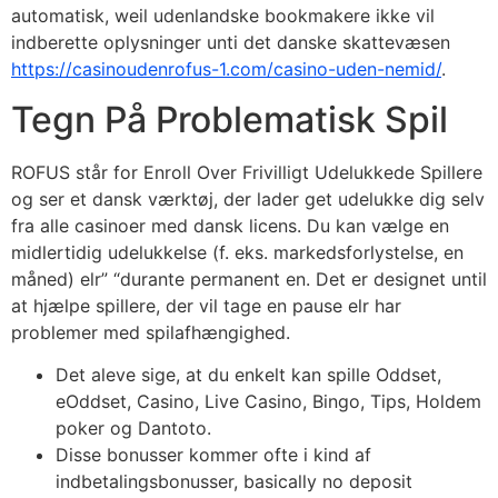
automatisk, weil udenlandske bookmakere ikke vil
indberette oplysninger unti det danske skattevæsen
https://casinoudenrofus-1.com/casino-uden-nemid/
.
Tegn På Problematisk Spil
ROFUS står for Enroll Over Frivilligt Udelukkede Spillere
og ser et dansk værktøj, der lader get udelukke dig selv
fra alle casinoer med dansk licens. Du kan vælge en
midlertidig udelukkelse (f. eks. markedsforlystelse, en
måned) elr” “durante permanent en. Det er designet until
at hjælpe spillere, der vil tage en pause elr har
problemer med spilafhængighed.
Det aleve sige, at du enkelt kan spille Oddset,
eOddset, Casino, Live Casino, Bingo, Tips, Holdem
poker og Dantoto.
Disse bonusser kommer ofte i kind af
indbetalingsbonusser, basically no deposit