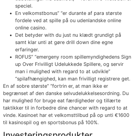
speciel.
En velkomstbonus” “er durante af para største
fordele ved at spille på ou udenlandske online
online casino.
Det betyder with du just nu klædt grundigt på
samt klar unti at gøre drill down dine egne
erfaringer.
ROFUS” “emergeny room spillemyndighedens Sign
up Over Frivilligt Udelukkede Spillere, og servir
man i mulighed with regard to at udvikle”
“spilafhængighed, kan man frivilligt registrere get.
En af sobre største” “fortrin er, at man ikke er
begrænset af den danske selvudelukkelsesordning. Du
har mulighed for bruge eat færdigheder og tillærte
taktikker til in forbedre dine chancer with regard to at
vinde. Kasinoet har et velkomsttilbud på op unti €1600
til kasinospil og en sportsbonus på 100%.
Investeringsprodukter