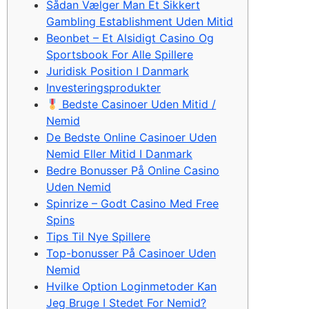
Sådan Vælger Man Et Sikkert
Gambling Establishment Uden Mitid
Beonbet – Et Alsidigt Casino Og
Sportsbook For Alle Spillere
Juridisk Position I Danmark
Investeringsprodukter
Bedste Casinoer Uden Mitid /
Nemid
De Bedste Online Casinoer Uden
Nemid Eller Mitid I Danmark
Bedre Bonusser På Online Casino
Uden Nemid
Spinrize – Godt Casino Med Free
Spins
Tips Til Nye Spillere
Top-bonusser På Casinoer Uden
Nemid
Hvilke Option Loginmetoder Kan
Jeg Bruge I Stedet For Nemid?