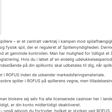
pillere – er et centralt værktøj i kampen mod spilafhængigh
 og fysisk spil, der er reguleret af Spillemyndigheden. Derme
d at genvinde kontrollen. Man har mulighed for tidligst et 
gistrering. Hvis du i løbet af en endelig udelukkelsesperiod
indestående på din spilkonto skal udbetales til dig, når spil
ret i ROFUS inden de udsender markedsføringsmateriale.
 sobre spiller i ROFUS på spillerens vegne, men tilladelse
an blokere sej selv fra alle licenserede casinoer her i land
idigt, er din konto midlertidigt deaktiveret.
s – også selvom du fortryder, hvilket er styrken ved ROFUS. 