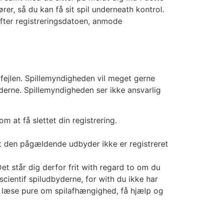
rer, så du kan få sit spil underneath kontrol.
 efter registreringsdatoen, anmode
 fejlen. Spillemyndigheden vil meget gerne
yderne. Spillemyndigheden ser ikke ansvarlig
 at få slettet din registrering.
 at den pågældende udbyder ikke er registreret
et står dig derfor frit with regard to om du
scientif spiludbyderne, for with du ikke har
kan læse pure om spilafhængighed, få hjælp og