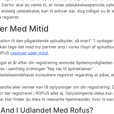
. Derfor skal du vente til, at noise udelukkelsesperiode ophø
endelig udelukkelse, kan til enhver dar, dog tidligst ou år
 registret.
ker Med Mitid
ation til den pågældende spiludbyder, så snart” “i opdager
 kan tage det med my partner and i vores tilsyn af spiludb
 ROFUS
casinoer uden mitid
.
gst et år efter din registrering anmode Spillemyndigheden om
s i samtidig ordningen ”Nej tak til spilreklamer”.
illadelsesindehaver konsultere registret regarding at påse,
ilie eller venner kan få oplysninger om din registrering. D
r her registreret i ROFUS eller ej. Oplysningerne deles kun 
se. Her finder du links til relevante hjemmesider, hvor ni 
r And I Udlandet Med Rofus?