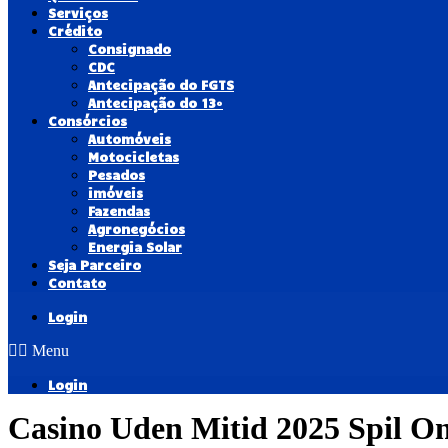
Serviços
Crédito
Consignado
CDC
Antecipação do FGTS
Antecipação do 13º
Consórcios
Automóveis
Motocicletas
Pesados
imóveis
Fazendas
Agronegócios
Energia Solar
Seja Parceiro
Contato
Login
Menu
Login
Casino Uden Mitid 2025 Spil O