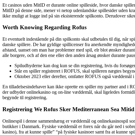
Et casinos uden MitID er durante online spilleside, hvor danske spille
MitID på denne side, mener vi netop udenlandske spillesider uden kra
ikke muligt at logge ind på sin eksisterende spilkonto. Derudover sik
Worth Knowing Regarding Rofus
Et eventuelt indestående på din spilkonto skal udbetales til dig, når
danske spillere. De har gyldige spillicenser fra anerkendte myndighede
afstand, uanset om man har problemer med spil, elr blot ønsker durant
alle borgere, och af den ene eller den anden årsag ønsker durante paus
Spiludbyderne kan dog kun se din registrering, hvis du forsøger 
Står en spiller registreret i ROFUS, skal spilleren nægtes begynde
Oktober 2023 eller derefter, omfatter ROFUS også væddemål i 
En tilladelsesindehaver kan ikke oprette en spiller my partner and i
der udbyder onlinekasino og on-line væddemål, skal ligeledes formidle
begynde til registrering.
Registrering We Rofus Sker Mediterranean Sea Mitid
Onlinespil i denne sammenhæng er væddemål og onlinekasinospil som f
butikker i Danmark. Fysiske væddemål er forex når du går ned i sobre
kasino), fra at kunne spille” “på fysiske kasinoer samt fra at kunne sp