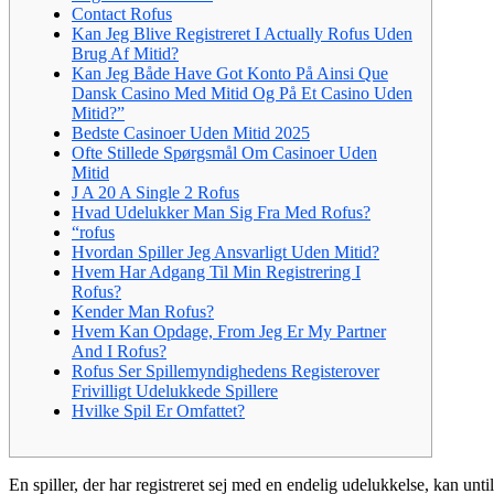
Contact Rofus
Kan Jeg Blive Registreret I Actually Rofus Uden
Brug Af Mitid?
Kan Jeg Både Have Got Konto På Ainsi Que
Dansk Casino Med Mitid Og På Et Casino Uden
Mitid?”
Bedste Casinoer Uden Mitid 2025
Ofte Stillede Spørgsmål Om Casinoer Uden
Mitid
J A 20 A Single 2 Rofus
Hvad Udelukker Man Sig Fra Med Rofus?
“rofus
Hvordan Spiller Jeg Ansvarligt Uden Mitid?
Hvem Har Adgang Til Min Registrering I
Rofus?
Kender Man Rofus?
Hvem Kan Opdage, From Jeg Er My Partner
And I Rofus?
Rofus Ser Spillemyndighedens Registerover
Frivilligt Udelukkede Spillere
Hvilke Spil Er Omfattet?
En spiller, der har registreret sej med en endelig udelukkelse, kan unt