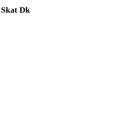
 Skat Dk