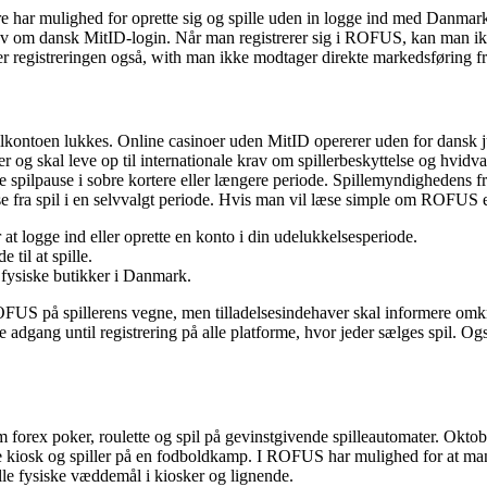
re har mulighed for oprette sig og spille uden in logge ind med Danmark
v om dansk MitID-login. Når man registrerer sig i ROFUS, kan man ikke
rer registreringen også, with man ikke modtager direkte markedsføring f
 spilkontoen lukkes. Online casinoer uden MitID opererer uden for dansk
r og skal leve op til internationale krav om spillerbeskyttelse og hvidv
e spilpause i sobre kortere eller længere periode. Spillemyndighedens f
e fra spil i en selvvalgt periode. Hvis man vil læse simple om ROFUS ell
at logge ind eller oprette en konto i din udelukkelsesperiode.
 til at spille.
fysiske butikker i Danmark.
 ROFUS på spillerens vegne, men tilladelsesindehaver skal informere omk
 adgang until registrering på alle platforme, hvor jeder sælges spil. O
orex poker, roulette og spil på gevinstgivende spilleautomater. Oktob
 kiosk og spiller på en fodboldkamp. I ROFUS har mulighed for at man 
ille fysiske væddemål i kiosker og lignende.