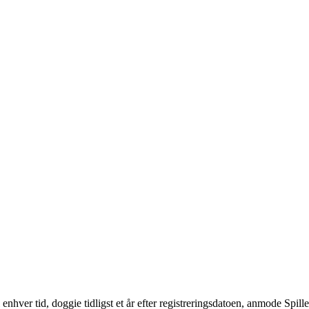
il enhver tid, doggie tidligst et år efter registreringsdatoen, anmode Sp