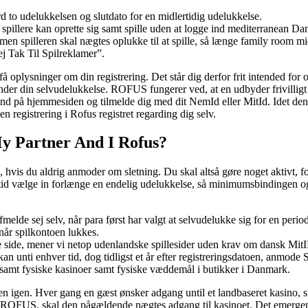
rd to udelukkelsen og slutdato for en midlertidig udelukkelse.
 spillere kan oprette sig samt spille uden at logge ind mediterranean Da
men spilleren skal nægtes oplukke til at spille, så længe family room mi
j Tak Til Spilreklamer”.
oplysninger om din registrering. Det står dig derfor frit intended for o
under din selvudelukkelse. ROFUS fungerer ved, at en udbyder frivillig
gå ind på hjemmesiden og tilmelde dig med dit NemId eller MitId. Idet de
en registrering i Rofus registret regarding dig selv.
y Partner And I Rofus?
, hvis du aldrig anmoder om sletning. Du skal altså gøre noget aktivt, f
er tid vælge in forlænge en endelig udelukkelse, så minimumsbindingen 
melde sej selv, når para først har valgt at selvudelukke sig for en perio
 når spilkontoen lukkes.
 side, mener vi netop udenlandske spillesider uden krav om dansk MitI
kan unti enhver tid, dog tidligst et år efter registreringsdatoen, anmode 
lesamt fysiske kasinoer samt fysiske væddemål i butikker i Danmark.
 den igen. Hver gang en gæst ønsker adgang until et landbaseret kasino
i ROFUS, skal den pågældende nægtes adgang til kasinoet. Det emergen