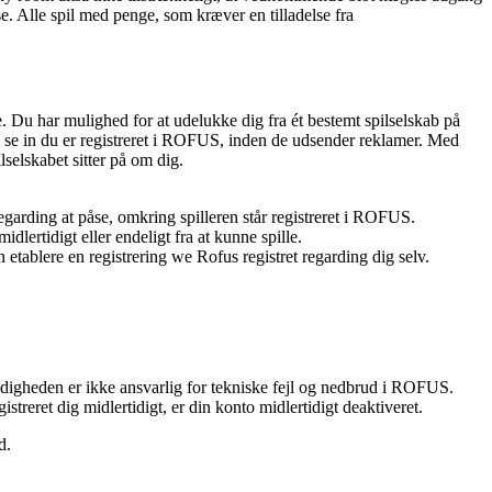
se. Alle spil med penge, som kræver en tilladelse fra
e. Du har mulighed for at udelukke dig fra ét bestemt spilselskab på
 se in du er registreret i ROFUS, inden de udsender reklamer. Med
selskabet sitter på om dig.
regarding at påse, omkring spilleren står registreret i ROFUS.
dlertidigt eller endeligt fra at kunne spille.
 etablere en registrering we Rofus registret regarding dig selv.
ndigheden er ikke ansvarlig for tekniske fejl og nedbrud i ROFUS.
reret dig midlertidigt, er din konto midlertidigt deaktiveret.
d.