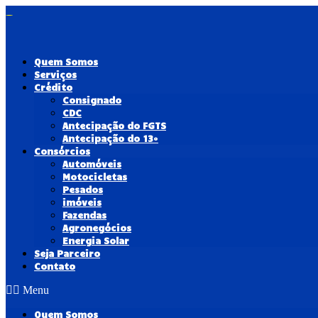
Ir
para
o
conteúdo
Quem Somos
Serviços
Crédito
Consignado
CDC
Antecipação do FGTS
Antecipação do 13º
Consórcios
Automóveis
Motocicletas
Pesados
imóveis
Fazendas
Agronegócios
Energia Solar
Seja Parceiro
Contato
Menu
Quem Somos