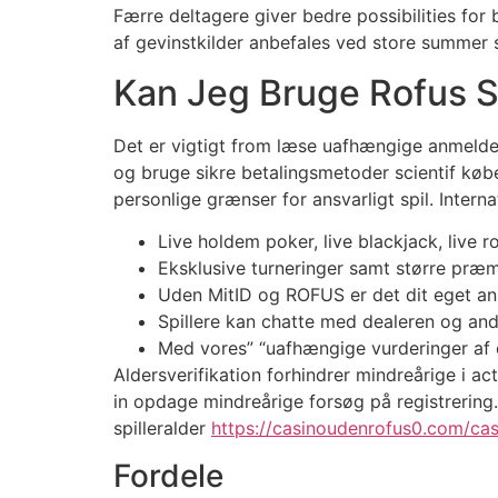
Færre deltagere giver bedre possibilities for
af gevinstkilder anbefales ved store summer 
Kan Jeg Bruge Rofus S
Det er vigtigt from læse uafhængige anmeldelse
og bruge sikre betalingsmetoder scientif købe
personlige grænser for ansvarligt spil. Inter
Live holdem poker, live blackjack, live 
Eksklusive turneringer samt større præm
Uden MitID og ROFUS er det dit eget ans
Spillere kan chatte med dealeren og and
Med vores” “uafhængige vurderinger af ca
Aldersverifikation forhindrer mindreårige i ac
in opdage mindreårige forsøg på registrering
spilleralder
https://casinoudenrofus0.com/cas
Fordele