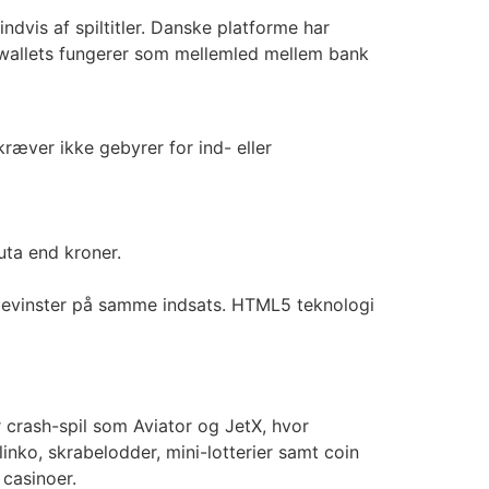
dvis af spiltitler. Danske platforme har
 e-wallets fungerer som mellemled mellem bank
ræver ikke gebyrer for ind- eller
uta end kroner.
gevinster på samme indsats. HTML5 teknologi
r crash-spil som Aviator og JetX, hvor
linko, skrabelodder, mini-lotterier samt coin
 casinoer.