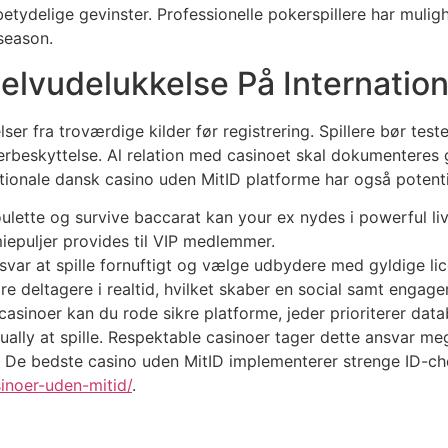
 betydelige gevinster. Professionelle pokerspillere har mul
season.
elvudelukkelse På Internatio
r fra troværdige kilder før registrering. Spillere bør test
rbeskyttelse. Al relation med casinoet skal dokumenteres g
nationale dansk casino uden MitID platforme har også potenti
roulette og survive baccarat kan your ex nydes i powerful l
iepuljer provides til VIP medlemmer.
var at spille fornuftigt og vælge udbydere med gyldige lic
re deltagere i realtid, hvilket skaber en social samt enga
sinoer kan du rode sikre platforme, jeder prioriterer datab
tually at spille. Respektable casinoer tager dette ansvar me
. De bedste casino uden MitID implementerer strenge ID-che
inoer-uden-mitid/
.