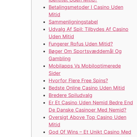
Betalingsmetoder I Casino Uden
Mitid
Sammenligningstabel
Udvalg Af Spil: Tilbydes Af Casino
Uden Mitid
Fungerer Rofus Uden Mitid?
Bøger Om Sportsvæddemål Og
Gambling
Mobilapps Vs Mobiloptimerede
Sider
Hvorfor Flere Free Spins?
Bedste Online Casino Uden Mitid
Bredere Spiludvalg
Er Et Casino Uden Nemid Bedre End
De Danske Casinoer Med Nemid?
Oversigt Above Top Casino Uden
Mitid
God Of Wins – Et Unikt Casino Med