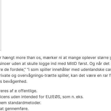
 hængt more than os, mærker ni at mange oplever større glæ
oer uden at skulle logge ind med MitID først. Og når det er 
e fordele,” “i som spiller innehåller med udenlandske casi
rivate og overvågnings-trætte spiller, kan det være en rar
ers bevågenhed.
eres af e offentlige.
 licens uden intended for EU/EØS, som n. eks.
nem standardmetoder.
r at gennemføre.