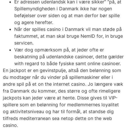
Er adressen udenlandsk kan i være sikker” “på, at
Spillemyndigheden i Danmark ikke har nogen
beføjelser over siden og at man derfor bør spille
og agere herefter.
Når der spilles casino i Danmark vil man støde på
faktummet, at man skal bruge NemID for, in bruge
servicen.
Vær dog opmærksom på, at jeder ofte er
beskatning på udenlandske casinoer, dette gælder
with regard to både fysiske samt online casinoer.
En jackpot er en gevinstpulje, altså den belønning som
du modtager når du vinder på spillemaskiner eller i
andre spil på et on the internet casino. Jo længere væk
fra Danmark du kommer, des større og ofte rimeligere
jackpots kan jeder være at hente. Disse gives til VIP-
spillere som en belønning for medlemmernes loyalitet
og aktivitetsniveau og har til formål, at standse dig
tilfreds mediterranean sea netop dette on the web
casino.