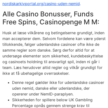
nordiskarkivportal.org/casino-uden-nemid
.
Alle Casino Bonusser, Funds
Free Spins, Casinopenge M M:
Husk at læse vilkårene og betingelserne grundigt, inden
man accepterer dem. Selvom fordelene kan være yderst
tillokkende, følger udenlandske casinoer ofte ikke de
samme regler som danske. Sørg derfor altid for at
undersøge elementer som sikkerhed, kundebeskyttelse
og casinoets holdning til ansvarligt spil, inden ni går i
team. Læs herudover altid regler og vilkår grundigt for
ikke at få ubehagelige overraskelser.
Denne regel gælder ikke for udenlandske casinoer
uden nemid, danske eller udenlandske, der
opererer under NemID-paraplyen.
Sikkerheden for spillere below UK Gambling
Percentage opnås gennem strenge krav til