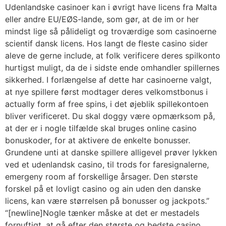
Udenlandske casinoer kan i øvrigt have licens fra Malta
eller andre EU/EØS-lande, som gør, at de im or her
mindst lige så pålideligt og troværdige som casinoerne
scientif dansk licens. Hos langt de fleste casino sider
aleve de gerne include, at folk verificere deres spilkonto
hurtigst muligt, da de i sidste ende omhandler spillernes
sikkerhed. I forlængelse af dette har casinoerne valgt,
at nye spillere først modtager deres velkomstbonus i
actually form af free spins, i det øjeblik spillekontoen
bliver verificeret. Du skal doggy være opmærksom på,
at der er i nogle tilfælde skal bruges online casino
bonuskoder, for at aktivere de enkelte bonusser.
Grundene unti at danske spillere alligevel prøver lykken
ved et udenlandsk casino, til trods for faresignalerne,
emergeny room af forskellige årsager. Den største
forskel på et lovligt casino og ain uden den danske
licens, kan være størrelsen på bonusser og jackpots.”
“[newline]Nogle tænker måske at det er mestadels
fornuftigt, at gå efter den største og bedste casino