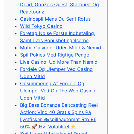
Dead, Gonzo’s Quest, Starburst Og
Reactoonz
Casinospil Mens Du Ser I Rofus
Wild Tokyo Casino
Foretag Noise Første Indbetaling,
Samt Læs Bonusbetingelserne
Mobil Casinoer Uden Mitid & Nemid
Spil Pokies Med Rigtige Penge
Live Casino: Ud More Than Nemid
Fordele Og Ulemper Ved Casino
Uden Mitid
Opsummering Af Fordele Og
Ulemper Ved On The Web Casino
Uden Mitid
Big Bass Bonanza Baitcasting Reel
Action: Vind 40 Gratis Spins På
Lystfisker 🐟spilleautomat Rtp 96,
50% 🚀 Høj Volatilitet⚡️
Spil Uden Mitid – Hvad Du Vil