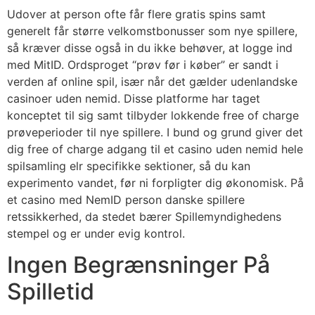
Udover at person ofte får flere gratis spins samt
generelt får større velkomstbonusser som nye spillere,
så kræver disse også in du ikke behøver, at logge ind
med MitID. Ordsproget “prøv før i køber” er sandt i
verden af online spil, især når det gælder udenlandske
casinoer uden nemid. Disse platforme har taget
konceptet til sig samt tilbyder lokkende free of charge
prøveperioder til nye spillere. I bund og grund giver det
dig free of charge adgang til et casino uden nemid hele
spilsamling elr specifikke sektioner, så du kan
experimento vandet, før ni forpligter dig økonomisk. På
et casino med NemID person danske spillere
retssikkerhed, da stedet bærer Spillemyndighedens
stempel og er under evig kontrol.
Ingen Begrænsninger På
Spilletid