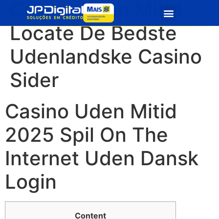
Casino Uden Mitid
Quem Somos
Seja Parceiro
Locate De Bedste
Udenlandske Casino
Sider
Casino Uden Mitid
2025 Spil On The
Internet Uden Dansk
Login
Content