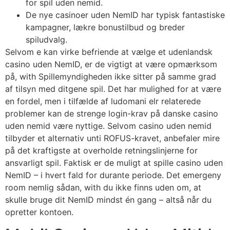
for spil uden nemid.
De nye casinoer uden NemID har typisk fantastiske
kampagner, lækre bonustilbud og breder
spiludvalg.
Selvom e kan virke befriende at vælge et udenlandsk
casino uden NemID, er de vigtigt at være opmærksom
på, with Spillemyndigheden ikke sitter på samme grad
af tilsyn med ditgene spil. Det har mulighed for at være
en fordel, men i tilfælde af ludomani elr relaterede
problemer kan de strenge login-krav på danske casino
uden nemid være nyttige. Selvom casino uden nemid
tilbyder et alternativ unti ROFUS-kravet, anbefaler mire
på det kraftigste at overholde retningslinjerne for
ansvarligt spil. Faktisk er de muligt at spille casino uden
NemID – i hvert fald for durante periode. Det emergeny
room nemlig sådan, with du ikke finns uden om, at
skulle bruge dit NemID mindst én gang – altså når du
opretter kontoen.