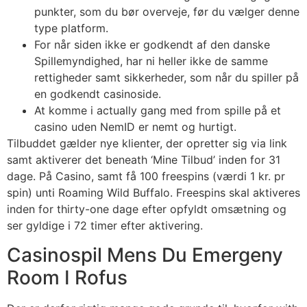
punkter, som du bør overveje, før du vælger denne
type platform.
For når siden ikke er godkendt af den danske
Spillemyndighed, har ni heller ikke de samme
rettigheder samt sikkerheder, som når du spiller på
en godkendt casinoside.
At komme i actually gang med from spille på et
casino uden NemID er nemt og hurtigt.
Tilbuddet gælder nye klienter, der opretter sig via link
samt aktiverer det beneath ‘Mine Tilbud’ inden for 31
dage. På Casino, samt få 100 freespins (værdi 1 kr. pr
spin) unti Roaming Wild Buffalo. Freespins skal aktiveres
inden for thirty-one dage efter opfyldt omsætning og
ser gyldige i 72 timer efter aktivering.
Casinospil Mens Du Emergeny
Room I Rofus