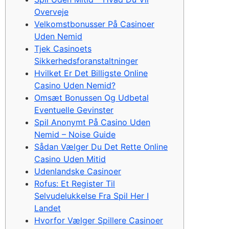
Overveje
Velkomstbonusser På Casinoer
Uden Nemid
Tjek Casinoets
Sikkerhedsforanstaltninger
Hvilket Er Det Billigste Online
Casino Uden Nemid?
Omsæt Bonussen Og Udbetal
Eventuelle Gevinster
Spil Anonymt På Casino Uden
Nemid – Noise Guide
Sådan Vælger Du Det Rette Online
Casino Uden Mitid
Udenlandske Casinoer
Rofus: Et Register Til
Selvudelukkelse Fra Spil Her I
Landet
Hvorfor Vælger Spillere Casinoer