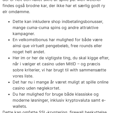
findes også brodne kar, der ikke har et særlig godt ry
elr omdømme.
Dette kan inkludere shop indbetalingsbonusser,
mange cuma-cuma spins og andre attraktive
kampagner.
En velkomstbonus har mulighed for både være
ainsi que virtuelt pengebeløb, free rounds eller
noget helt andet.
Her im or her de vigtigste ting, du skal kigge efter,
når i vælger et casino uden MitID – og præcis
sobre kriterier, vi har brugt til with sammensætte
vores liste.
Det har nu i mange år været muligt at spille online
casino uden nøglekortet.
Du har mulighed for bruge både klassiske og
moderne løsninger, inklusiv kryptovaluta samt e-
wallets.
Dette kan omfatte SSL-kryptering, firewall beskyttelse