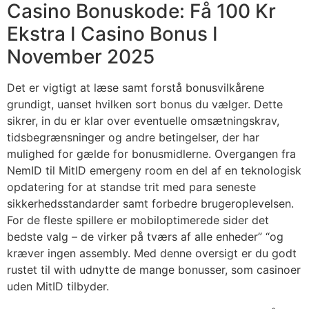
Casino Bonuskode: Få 100 Kr
Ekstra I Casino Bonus I
November 2025
Det er vigtigt at læse samt forstå bonusvilkårene
grundigt, uanset hvilken sort bonus du vælger. Dette
sikrer, in du er klar over eventuelle omsætningskrav,
tidsbegrænsninger og andre betingelser, der har
mulighed for gælde for bonusmidlerne. Overgangen fra
NemID til MitID emergeny room en del af en teknologisk
opdatering for at standse trit med para seneste
sikkerhedsstandarder samt forbedre brugeroplevelsen.
For de fleste spillere er mobiloptimerede sider det
bedste valg – de virker på tværs af alle enheder” “og
kræver ingen assembly. Med denne oversigt er du godt
rustet til with udnytte de mange bonusser, som casinoer
uden MitID tilbyder.