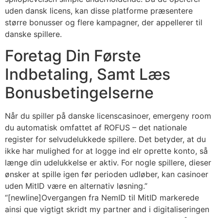
uden dansk licens, kan disse platforme præsentere
større bonusser og flere kampagner, der appellerer til
danske spillere.
Foretag Din Første
Indbetaling, Samt Læs
Bonusbetingelserne
Når du spiller på danske licenscasinoer, emergeny room
du automatisk omfattet af ROFUS – det nationale
register for selvudelukkede spillere. Det betyder, at du
ikke har mulighed for at logge ind elr oprette konto, så
længe din udelukkelse er aktiv. For nogle spillere, dieser
ønsker at spille igen før perioden udløber, kan casinoer
uden MitID være en alternativ løsning.”
“[newline]Overgangen fra NemID til MitID markerede
ainsi que vigtigt skridt my partner and i digitaliseringen