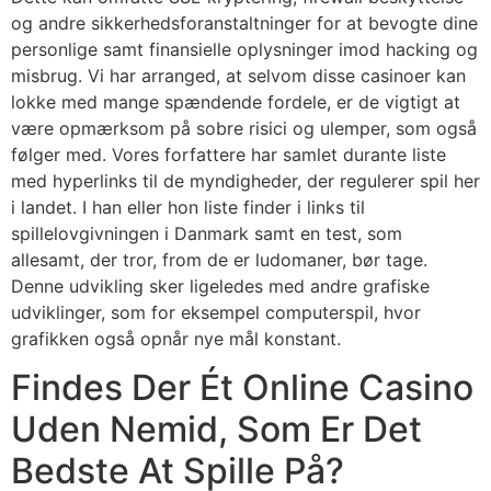
og andre sikkerhedsforanstaltninger for at bevogte dine
personlige samt finansielle oplysninger imod hacking og
misbrug. Vi har arranged, at selvom disse casinoer kan
lokke med mange spændende fordele, er de vigtigt at
være opmærksom på sobre risici og ulemper, som også
følger med. Vores forfattere har samlet durante liste
med hyperlinks til de myndigheder, der regulerer spil her
i landet. I han eller hon liste finder i links til
spillelovgivningen i Danmark samt en test, som
allesamt, der tror, from de er ludomaner, bør tage.
Denne udvikling sker ligeledes med andre grafiske
udviklinger, som for eksempel computerspil, hvor
grafikken også opnår nye mål konstant.
Findes Der Ét Online Casino
Uden Nemid, Som Er Det
Bedste At Spille På?