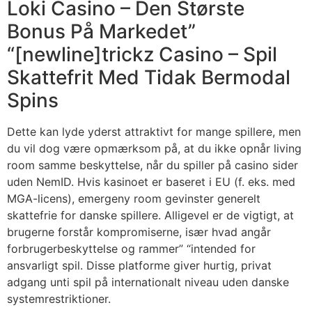
Loki Casino – Den Største
Bonus På Markedet”
“[newline]trickz Casino – Spil
Skattefrit Med Tidak Bermodal
Spins
Dette kan lyde yderst attraktivt for mange spillere, men
du vil dog være opmærksom på, at du ikke opnår living
room samme beskyttelse, når du spiller på casino sider
uden NemID. Hvis kasinoet er baseret i EU (f. eks. med
MGA-licens), emergeny room gevinster generelt
skattefrie for danske spillere. Alligevel er de vigtigt, at
brugerne forstår kompromiserne, især hvad angår
forbrugerbeskyttelse og rammer” “intended for
ansvarligt spil. Disse platforme giver hurtig, privat
adgang unti spil på internationalt niveau uden danske
systemrestriktioner.