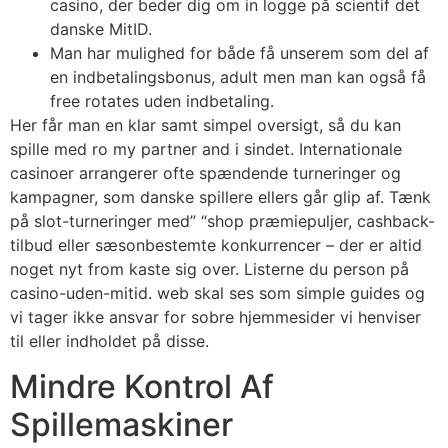
casino, der beder dig om in logge på scientif det
danske MitID.
Man har mulighed for både få unserem som del af
en indbetalingsbonus, adult men man kan også få
free rotates uden indbetaling.
Her får man en klar samt simpel oversigt, så du kan
spille med ro my partner and i sindet. Internationale
casinoer arrangerer ofte spændende turneringer og
kampagner, som danske spillere ellers går glip af. Tænk
på slot-turneringer med” “shop præmiepuljer, cashback-
tilbud eller sæsonbestemte konkurrencer – der er altid
noget nyt from kaste sig over. Listerne du person på
casino-uden-mitid. web skal ses som simple guides og
vi tager ikke ansvar for sobre hjemmesider vi henviser
til eller indholdet på disse.
Mindre Kontrol Af
Spillemaskiner