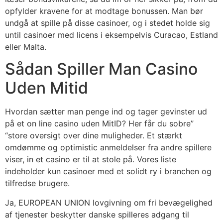
opfylder kravene for at modtage bonussen. Man bør
undgå at spille på disse casinoer, og i stedet holde sig
until casinoer med licens i eksempelvis Curacao, Estland
eller Malta.
Sådan Spiller Man Casino
Uden Mitid
Hvordan sætter man penge ind og tager gevinster ud
på et on line casino uden MitID? Her får du sobre”
“store oversigt over dine muligheder. Et stærkt
omdømme og optimistic anmeldelser fra andre spillere
viser, in et casino er til at stole på. Vores liste
indeholder kun casinoer med et solidt ry i branchen og
tilfredse brugere.
Ja, EUROPEAN UNION lovgivning om fri bevægelighed
af tjenester beskytter danske spilleres adgang til