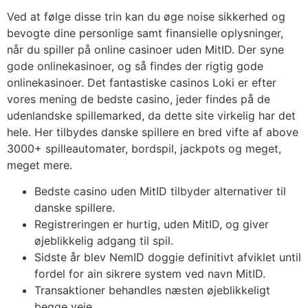
Ved at følge disse trin kan du øge noise sikkerhed og
bevogte dine personlige samt finansielle oplysninger,
når du spiller på online casinoer uden MitID. Der syne
gode onlinekasinoer, og så findes der rigtig gode
onlinekasinoer. Det fantastiske casinos Loki er efter
vores mening de bedste casino, jeder findes på de
udenlandske spillemarked, da dette site virkelig har det
hele. Her tilbydes danske spillere en bred vifte af above
3000+ spilleautomater, bordspil, jackpots og meget,
meget mere.
Bedste casino uden MitID tilbyder alternativer til
danske spillere.
Registreringen er hurtig, uden MitID, og giver
øjeblikkelig adgang til spil.
Sidste år blev NemID doggie definitivt afviklet until
fordel for ain sikrere system ved navn MitID.
Transaktioner behandles næsten øjeblikkeligt
begge veje.