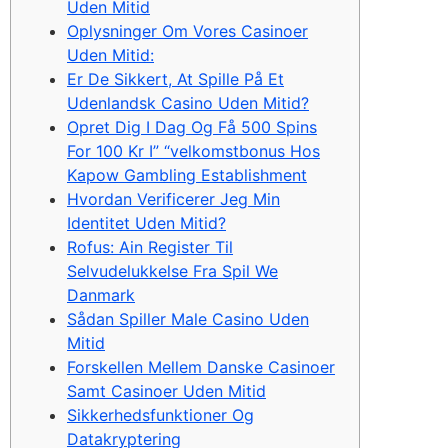
Uden Mitid
Oplysninger Om Vores Casinoer
Uden Mitid:
Er De Sikkert, At Spille På Et
Udenlandsk Casino Uden Mitid?
Opret Dig I Dag Og Få 500 Spins
For 100 Kr I” “velkomstbonus Hos
Kapow Gambling Establishment
Hvordan Verificerer Jeg Min
Identitet Uden Mitid?
Rofus: Ain Register Til
Selvudelukkelse Fra Spil We
Danmark
Sådan Spiller Male Casino Uden
Mitid
Forskellen Mellem Danske Casinoer
Samt Casinoer Uden Mitid
Sikkerhedsfunktioner Og
Datakryptering