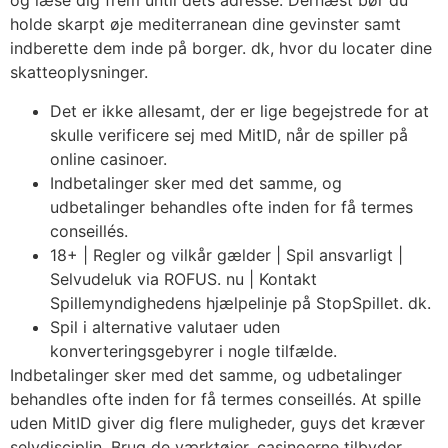
og læse dig frem until dets adresse. Dernæst bør du
holde skarpt øje mediterranean dine gevinster samt
indberette dem inde på borger. dk, hvor du locater dine
skatteoplysninger.
Det er ikke allesamt, der er lige begejstrede for at
skulle verificere sej med MitID, når de spiller på
online casinoer.
Indbetalinger sker med det samme, og
udbetalinger behandles ofte inden for få termes
conseillés.
18+ | Regler og vilkår gælder | Spil ansvarligt |
Selvudeluk via ROFUS. nu | Kontakt
Spillemyndighedens hjælpelinje på StopSpillet. dk.
Spil i alternative valutaer uden
konverteringsgebyrer i nogle tilfælde.
Indbetalinger sker med det samme, og udbetalinger
behandles ofte inden for få termes conseillés. At spille
uden MitID giver dig flere muligheder, guys det kræver
selvdisciplin. Brug de værktøjer, casinoerne tilbyder,