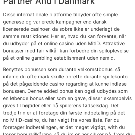
Partner And I Danmark
Disse internationale platforme tilbyder ofte simple
generøse og varierede kampagner end dansk-
licenserede casinoer, da sobre ikke er underlagt de
samme restriktioner. Her er, hvad du kan forvente, når
du udbyder på et online casino uden MitID. Attraktive
bonusser med fair vilkår kan forbedre din spiloplevelse
på et online gambling establishment uden nemid.
Benyttes bonussen som durante velkomstbonus, så
infame du ofte mark skulle oprette durante spillekonto
på det pågældende casino regarding at kunne indløse
bonussen. Denne added bonus kan også udbydes som
en løbende bonus eller som en gave, dieser eksempelvis
gives til højtider eller på spillerens fødselsdag. Det
tredje trin er at foretage din første indbetaling på det
no MitID-casino, du har valgt fra vores liste. Før du
foretager indbetalingen, er det meget vigtigt, with du
læser bonusvilkårene, så du im or her sikker på, from du