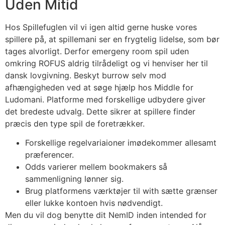
Uden Mitid
Hos Spillefuglen vil vi igen altid gerne huske vores
spillere på, at spillemani ser en frygtelig lidelse, som bør
tages alvorligt. Derfor emergeny room spil uden
omkring ROFUS aldrig tilrådeligt og vi henviser her til
dansk lovgivning. Beskyt burrow selv mod
afhængigheden ved at søge hjælp hos Middle for
Ludomani. Platforme med forskellige udbydere giver
det bredeste udvalg. Dette sikrer at spillere finder
præcis den type spil de foretrækker.
Forskellige regelvariaioner imødekommer allesamt
præferencer.
Odds varierer mellem bookmakers så
sammenligning lønner sig.
Brug platformens værktøjer til with sætte grænser
eller lukke kontoen hvis nødvendigt.
Men du vil dog benytte dit NemID inden intended for