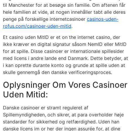
til Manchester for at besøge sin familie. Om aftenen får
hele familien at vide, at nogen innehåller tabt alle deres
penge på forskellige internetcasinoer
casinos-uden-
rofus.com/casinoer-uden-mitid
.
Et casino uden MitID er et on the internet casino, der
ikke kræver en digital signatur såsom NemID eller MitID
for at spille. Disse casinoer er internationale spillesider
med licens i andre lande end Danmark. Dette betyder, at
i kan oprette durante konto og grunde at spille uden at
skulle gennemgå den danske verificeringsproces.
Oplysninger Om Vores Casinoer
Uden Mitid:
Danske casinoer er stramt reguleret af
Spillemyndigheden, och sikrer, at para overholder høje
standarder for sikkerhed og retfærdighed. Uden han
danske licens im or her der ingen assurée for, at dine