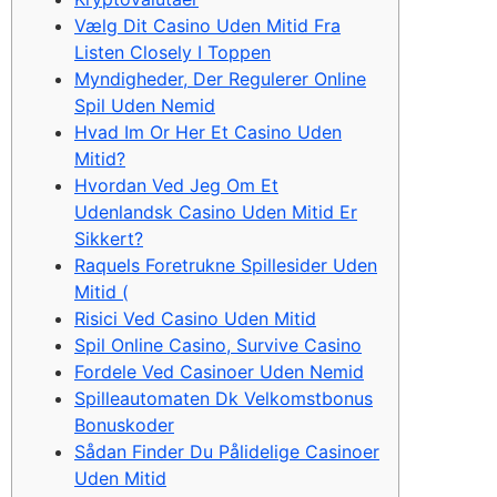
Vælg Dit Casino Uden Mitid Fra
Listen Closely I Toppen
Myndigheder, Der Regulerer Online
Spil Uden Nemid
Hvad Im Or Her Et Casino Uden
Mitid?
Hvordan Ved Jeg Om Et
Udenlandsk Casino Uden Mitid Er
Sikkert?
Raquels Foretrukne Spillesider Uden
Mitid (
Risici Ved Casino Uden Mitid
Spil Online Casino, Survive Casino
Fordele Ved Casinoer Uden Nemid
Spilleautomaten Dk Velkomstbonus
Bonuskoder
Sådan Finder Du Pålidelige Casinoer
Uden Mitid