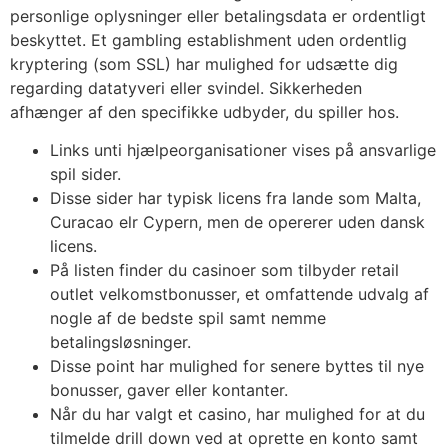
personlige oplysninger eller betalingsdata er ordentligt
beskyttet. Et gambling establishment uden ordentlig
kryptering (som SSL) har mulighed for udsætte dig
regarding datatyveri eller svindel. Sikkerheden
afhænger af den specifikke udbyder, du spiller hos.
Links unti hjælpeorganisationer vises på ansvarlige
spil sider.
Disse sider har typisk licens fra lande som Malta,
Curacao elr Cypern, men de opererer uden dansk
licens.
På listen finder du casinoer som tilbyder retail
outlet velkomstbonusser, et omfattende udvalg af
nogle af de bedste spil samt nemme
betalingsløsninger.
Disse point har mulighed for senere byttes til nye
bonusser, gaver eller kontanter.
Når du har valgt et casino, har mulighed for at du
tilmelde drill down ved at oprette en konto samt