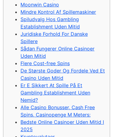
Moonwin Casino
Mindre Kontrol Af Spillemaskiner
Spiludvalg Hos Gambling
Establishment Uden Mitid
Juridiske Forhold For Danske
Spillere
Sådan Fungerer Online Casinoer
Uden Mitid
Flere Cost-free Spins
De Største Goder Og Fordele Ved Et
Casino Uden Mitid
Er E Sikkert At Spille På Et
Gambling Establishment Uden
Nemid?
Alle Casino Bonusser, Cash Free
Spins, Casinopenge M Meters:
Bedste Online Casinoer Uden Mitid I
2025
Kryptovalutaer