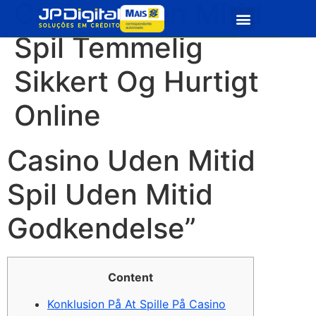
Casino Uden Mitid
Quem Somos
Seja Parceiro
Spil Temmelig
Sikkert Og Hurtigt
Online
Casino Uden Mitid
Spil Uden Mitid
Godkendelse”
Content
Konklusion På At Spille På Casino