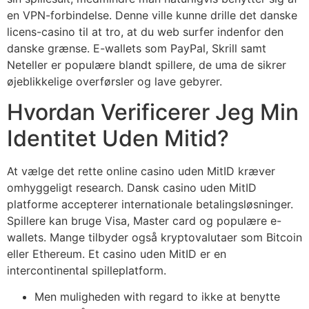
en VPN-forbindelse. Denne ville kunne drille det danske
licens-casino til at tro, at du web surfer indenfor den
danske grænse. E-wallets som PayPal, Skrill samt
Neteller er populære blandt spillere, de uma de sikrer
øjeblikkelige overførsler og lave gebyrer.
Hvordan Verificerer Jeg Min
Identitet Uden Mitid?
At vælge det rette online casino uden MitID kræver
omhyggeligt research. Dansk casino uden MitID
platforme accepterer internationale betalingsløsninger.
Spillere kan bruge Visa, Master card og populære e-
wallets. Mange tilbyder også kryptovalutaer som Bitcoin
eller Ethereum. Et casino uden MitID er en
intercontinental spilleplatform.
Men muligheden with regard to ikke at benytte