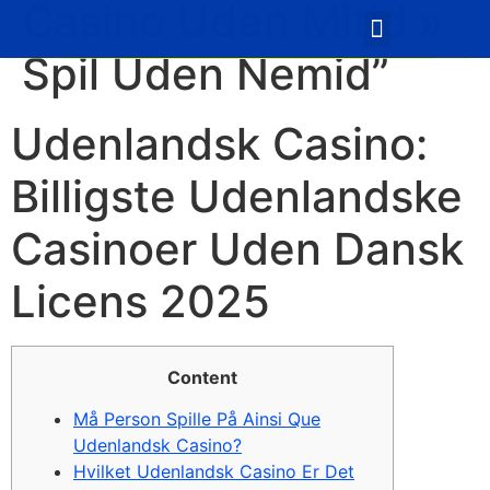
Casino Uden Mitid »
Quem Somos
Seja Parceiro
Spil Uden Nemid”
Udenlandsk Casino:
Billigste Udenlandske
Casinoer Uden Dansk
Licens 2025
Content
Må Person Spille På Ainsi Que
Udenlandsk Casino?
Hvilket Udenlandsk Casino Er Det