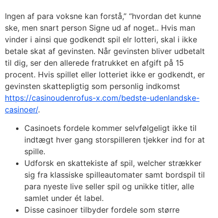
Ingen af para voksne kan forstå,” “hvordan det kunne
ske, men snart person Signe ud af noget.. Hvis man
vinder i ainsi que godkendt spil elr lotteri, skal i ikke
betale skat af gevinsten. Når gevinsten bliver udbetalt
til dig, ser den allerede fratrukket en afgift på 15
procent. Hvis spillet eller lotteriet ikke er godkendt, er
gevinsten skattepligtig som personlig indkomst
https://casinoudenrofus-x.com/bedste-udenlandske-
casinoer/
.
Casinoets fordele kommer selvfølgeligt ikke til
indtægt hver gang storspilleren tjekker ind for at
spille.
Udforsk en skattekiste af spil, welcher strækker
sig fra klassiske spilleautomater samt bordspil til
para nyeste live seller spil og unikke titler, alle
samlet under ét label.
Disse casinoer tilbyder fordele som større