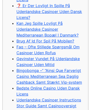
❓ Er Der Lovligt In Spille På
Udenlandske Casinoer Uden Dansk
Licens?
Kan Jeg Spille Lovligt På
Udenlandske Casinoer
Mediterranean Bopæl I Danmark?
Brug Af Id For Spil På Mobilen?
Faq – Ofte Stillede Spørgsmål Om
Casinoer Uden Rofus
Gevinster Vundet På Udenlandske
Casinoer Uden Mitid
Bingobonga –” “Ainsi Que Farverigt
Casino Mediterranean Sea Daglig
Cashback Samt Stærkt Vip-system
Bedste Online Casino Uden Dansk
Licens
Udenlandske Casinoer Instructions
Stor Guide Samt Casinooversigt