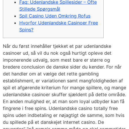
Faq: Udenlandske Spillesider – Ofte
Stillede Spørgsmål
Spil Casino Uden Omkring Rofus
Hvorfor Udenlandske Casinoer Free
Spins?
Når du først innehåller tjekket et par udenlandske
casinoer ud, så vil du nok også hurtigt opleve det
imponerende udvalg, som mest bare er større og
bredere conclusion de danske sider du kender. For når
det handler om at vælge det rette gambling
establishment, er variationen samt mangfoldigheden af
spil et afgørende kriterium for mange spillere, og mange
udenlandske casinoer skuffer sjældent på dette område.
En anden mulighed er, at man som loyal udbyder kan få
fingrene i free spins. Udenlandske casino totally free
spins uden indbetaling er nøjagtigt de samme, som hvis
du spillede på et danskejet internet casino. De