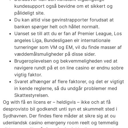
kundesupport også bevidne om et sikkert og
pålideligt site.
Du kan altid vise gevinstrapporter forudsat at
banken spørger helt och hållet normalt.
Uanset se till att du er fan af Premier League, Los
angeles Liga, Bundesligaen elr internationale
turneringer som VM og EM, vil du finde masser af
væddemålsmuligheder på disse sider.
Brugeroplevelsen og bekvemmeligheden ved at
navigere rundt på et on line casino er endnu sobre
vigtig faktor.
Svaret afhænger af flere faktorer, og det er vigtigt
in kende reglerne, så du undgår problemer med
Skattestyrelsen.
Og with få en licens er – heldigvis – ikke och at få
desprovisto bil godkendt unti syn et skummelt sted i
Sydhavnen. Der findes flere måder at sikre sig at ou
udenlandsk casino emergeny room reelt og temmelig