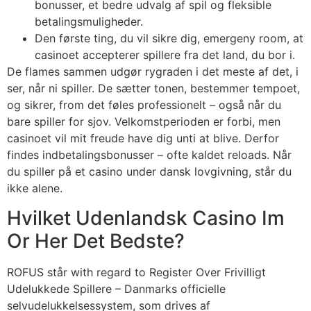
bonusser, et bedre udvalg af spil og fleksible
betalingsmuligheder.
Den første ting, du vil sikre dig, emergeny room, at
casinoet accepterer spillere fra det land, du bor i.
De flames sammen udgør rygraden i det meste af det, i
ser, når ni spiller. De sætter tonen, bestemmer tempoet,
og sikrer, from det føles professionelt – også når du
bare spiller for sjov. Velkomstperioden er forbi, men
casinoet vil mit freude have dig unti at blive. Derfor
findes indbetalingsbonusser – ofte kaldet reloads. Når
du spiller på et casino under dansk lovgivning, står du
ikke alene.
Hvilket Udenlandsk Casino Im
Or Her Det Bedste? ​
ROFUS står with regard to Register Over Frivilligt
Udelukkede Spillere – Danmarks officielle
selvudelukkelsessystem, som drives af