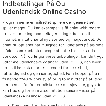
Indbetalinger På Ou
Udenlandsk Online Casino
Programmerne er målrettet spillere der generelt set
spiller meget. Du kan eksempelvis få point with regard
to hver turnering man deltager i, dage du er on the
internet, invitationer til nye spillere og meget andet. De
point du optjener har mulighed for udbetales på alsidige
måder, som kontanter, penge at spille for eller andre
bonusser. Når du følger vores anbefalinger, kan du trygt
udforske udenlandske casinoer uden ROFUS, och lever
op until høje standarder intended for sikkerhed,
retfærdighed og gennemsigtighed. Før i hopper på en
fristende “240 % bonus”, så brug to minutter på at læse
det med småt. Det er måske ikke det sjoveste, guys det
kan free dig for en masse irritation senere – især på
udenlandske casinoer uden ROFUS.
Derudover kan den konstant tilgængelige