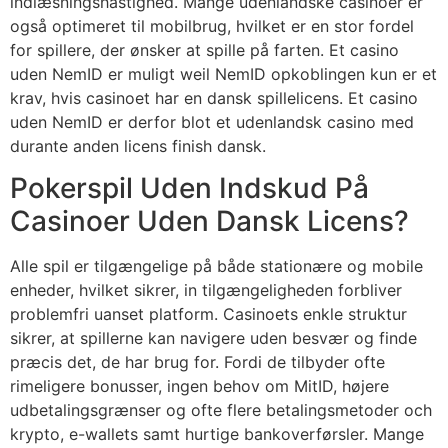
indlæsningshastighed. Mange udenlandske casinoer er
også optimeret til mobilbrug, hvilket er en stor fordel
for spillere, der ønsker at spille på farten. Et casino
uden NemID er muligt weil NemID opkoblingen kun er et
krav, hvis casinoet har en dansk spillelicens. Et casino
uden NemID er derfor blot et udenlandsk casino med
durante anden licens finish dansk.
Pokerspil Uden Indskud På
Casinoer Uden Dansk Licens?
Alle spil er tilgængelige på både stationære og mobile
enheder, hvilket sikrer, in tilgængeligheden forbliver
problemfri uanset platform. Casinoets enkle struktur
sikrer, at spillerne kan navigere uden besvær og finde
præcis det, de har brug for. Fordi de tilbyder ofte
rimeligere bonusser, ingen behov om MitID, højere
udbetalingsgrænser og ofte flere betalingsmetoder och
krypto, e-wallets samt hurtige bankoverførsler. Mange