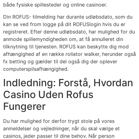
både fysiske spillesteder og online casinoer.
Din ROFUS- tilmelding har durante udløbsdato, som du
kan se ved from logge på dit ROFUSlogin hvis du er
registreret. Efter denne udløbsdato, har mulighed for du
anmode spillemyndigheden om, at få annulleret din
tilknytning til tjenesten. ROFUS kan beskytte dig mod
afhængighed af en række rollator walker, herunder også
fx betting og gælder til del også dig der oplever
computerspilsafhængighed.
Indledning: Forstå, Hvordan
Casino Uden Rofus
Fungerer
Du har mulighed for derfor trygt stole på vores
anmeldelser og vejledninger, når du skal vælge et
casinos, jeder passer til dine behov. Når person