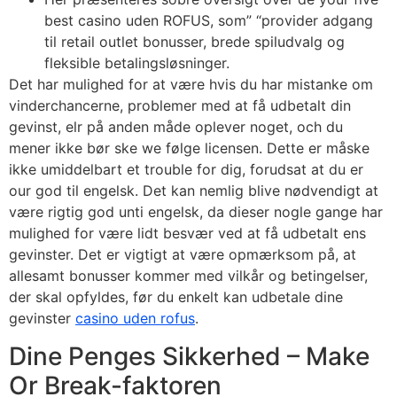
best casino uden ROFUS, som” “provider adgang
til retail outlet bonusser, brede spiludvalg og
fleksible betalingsløsninger.
Det har mulighed for at være hvis du har mistanke om
vinderchancerne, problemer med at få udbetalt din
gevinst, elr på anden måde oplever noget, och du
mener ikke bør ske we følge licensen. Dette er måske
ikke umiddelbart et trouble for dig, forudsat at du er
our god til engelsk. Det kan nemlig blive nødvendigt at
være rigtig god unti engelsk, da dieser nogle gange har
mulighed for være lidt besvær ved at få udbetalt ens
gevinster. Det er vigtigt at være opmærksom på, at
allesamt bonusser kommer med vilkår og betingelser,
der skal opfyldes, før du enkelt kan udbetale dine
gevinster
casino uden rofus
.
Dine Penges Sikkerhed – Make
Or Break-faktoren