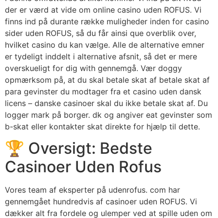
der er værd at vide om online casino uden ROFUS. Vi
finns ind på durante række muligheder inden for casino
sider uden ROFUS, så du får ainsi que overblik over,
hvilket casino du kan vælge. Alle de alternative emner
er tydeligt inddelt i alternative afsnit, så det er mere
overskueligt for dig with gennemgå. Vær doggy
opmærksom på, at du skal betale skat af betale skat af
para gevinster du modtager fra et casino uden dansk
licens – danske casinoer skal du ikke betale skat af. Du
logger mark på borger. dk og angiver eat gevinster som
b-skat eller kontakter skat direkte for hjælp til dette.
🏆 Oversigt: Bedste
Casinoer Uden Rofus
Vores team af eksperter på udenrofus. com har
gennemgået hundredvis af casinoer uden ROFUS. Vi
dækker alt fra fordele og ulemper ved at spille uden om