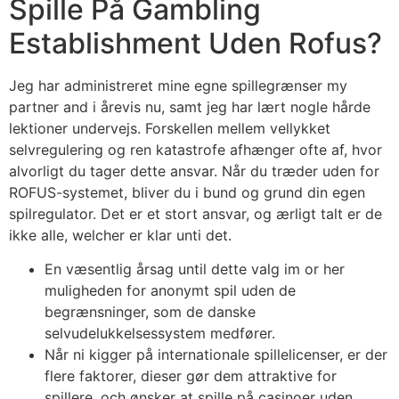
Spille På Gambling
Establishment Uden Rofus?
Jeg har administreret mine egne spillegrænser my
partner and i årevis nu, samt jeg har lært nogle hårde
lektioner undervejs. Forskellen mellem vellykket
selvregulering og ren katastrofe afhænger ofte af, hvor
alvorligt du tager dette ansvar. Når du træder uden for
ROFUS-systemet, bliver du i bund og grund din egen
spilregulator. Det er et stort ansvar, og ærligt talt er de
ikke alle, welcher er klar unti det.
En væsentlig årsag until dette valg im or her
muligheden for anonymt spil uden de
begrænsninger, som de danske
selvudelukkelsessystem medfører.
Når ni kigger på internationale spillelicenser, er der
flere faktorer, dieser gør dem attraktive for
spillere, och ønsker at spille på casinoer uden