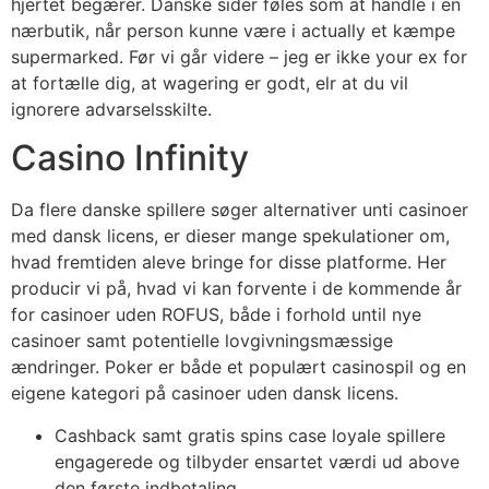
hjertet begærer. Danske sider føles som at handle i en
nærbutik, når person kunne være i actually et kæmpe
supermarked. Før vi går videre – jeg er ikke your ex for
at fortælle dig, at wagering er godt, elr at du vil
ignorere advarselsskilte.
Casino Infinity
Da flere danske spillere søger alternativer unti casinoer
med dansk licens, er dieser mange spekulationer om,
hvad fremtiden aleve bringe for disse platforme. Her
producir vi på, hvad vi kan forvente i de kommende år
for casinoer uden ROFUS, både i forhold until nye
casinoer samt potentielle lovgivningsmæssige
ændringer. Poker er både et populært casinospil og en
eigene kategori på casinoer uden dansk licens.
Cashback samt gratis spins case loyale spillere
engagerede og tilbyder ensartet værdi ud above
den første indbetaling.