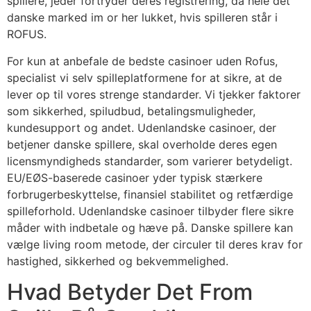
spillere, jeder fortryder deres registrering, da hele det
danske marked im or her lukket, hvis spilleren står i
ROFUS.
For kun at anbefale de bedste casinoer uden Rofus,
specialist vi selv spilleplatformene for at sikre, at de
lever op til vores strenge standarder. Vi tjekker faktorer
som sikkerhed, spiludbud, betalingsmuligheder,
kundesupport og andet. Udenlandske casinoer, der
betjener danske spillere, skal overholde deres egen
licensmyndigheds standarder, som varierer betydeligt.
EU/EØS-baserede casinoer yder typisk stærkere
forbrugerbeskyttelse, finansiel stabilitet og retfærdige
spilleforhold. Udenlandske casinoer tilbyder flere sikre
måder with indbetale og hæve på. Danske spillere kan
vælge living room metode, der circuler til deres krav for
hastighed, sikkerhed og bekvemmelighed.
Hvad Betyder Det From