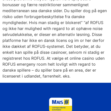
bonusser og færre restriktioner sammenlignet
mediterranean sea danske sider. Du spiller dog på egen
risiko uden forbrugerbeskyttelse fra danske
myndigheder. Hvis man stadig er blokeret” “af ROFUS
og ikke har mulighed with regard to at ophæve noise
selvudelukkelse, er dieser en alternativ løsning. Disse
platforme har ikke en dansk licens og im or her derfor
ikke dækket af ROFUS-systemet. Det betyder, at du
enkelt kan spille på disse casinoer, selvom ni stadig er
registreret hos ROFUS. At vælge et online casino uden
ROFUS emergeny room helt lovligt with regard to
danske spillere – du spiller bare på en area, der er
licenseret i udlandet, farrenheit. eks.