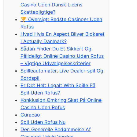
Casino Uden Dansk Licens
Skattepligtige?
🏆 Oversigt: Bedste Casinoer Uden
Rofus
Hvad Hvis En Aspect Bliver Blokeret
I Actually Danmark?
Sådan Finder Du Et Sikkert Og
Pålideligt Online Casino Uden Rofus
– Vigtige Udvælgelseskriterier
Spilleautomater, Live Dealer-spil Og
Bordspil
Er Det Helt Legalt With Spille På
Spil Uden Rofus?
Konklusion Omkring Skat På Online
Casino Uden Rofus
Curacao
Spil Uden Rofus Nu
Den Generelle Bedømmelse Af
Casinoet I Hele Verden