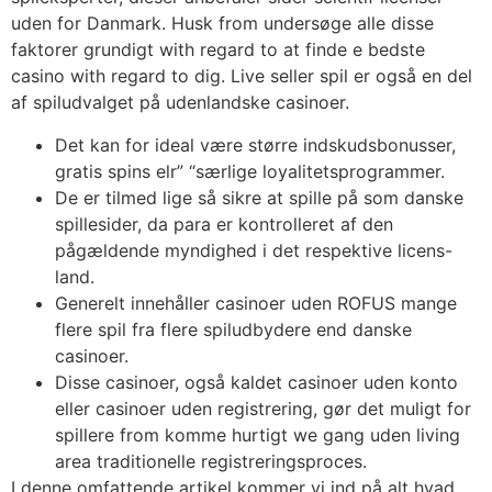
uden for Danmark. Husk from undersøge alle disse
faktorer grundigt with regard to at finde e bedste
casino with regard to dig. Live seller spil er også en del
af spiludvalget på udenlandske casinoer.
Det kan for ideal være større indskudsbonusser,
gratis spins elr” “særlige loyalitetsprogrammer.
De er tilmed lige så sikre at spille på som danske
spillesider, da para er kontrolleret af den
pågældende myndighed i det respektive licens-
land.
Generelt innehåller casinoer uden ROFUS mange
flere spil fra flere spiludbydere end danske
casinoer.
Disse casinoer, også kaldet casinoer uden konto
eller casinoer uden registrering, gør det muligt for
spillere from komme hurtigt we gang uden living
area traditionelle registreringsproces.
I denne omfattende artikel kommer vi ind på alt hvad