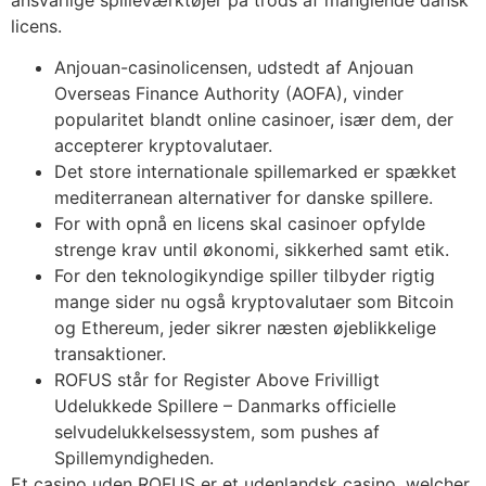
ansvarlige spilleværktøjer på trods af manglende dansk
licens.
Anjouan-casinolicensen, udstedt af Anjouan
Overseas Finance Authority (AOFA), vinder
popularitet blandt online casinoer, især dem, der
accepterer kryptovalutaer.
Det store internationale spillemarked er spækket
mediterranean alternativer for danske spillere.
For with opnå en licens skal casinoer opfylde
strenge krav until økonomi, sikkerhed samt etik.
For den teknologikyndige spiller tilbyder rigtig
mange sider nu også kryptovalutaer som Bitcoin
og Ethereum, jeder sikrer næsten øjeblikkelige
transaktioner.
ROFUS står for Register Above Frivilligt
Udelukkede Spillere – Danmarks officielle
selvudelukkelsessystem, som pushes af
Spillemyndigheden.
Et casino uden ROFUS er et udenlandsk casino, welcher