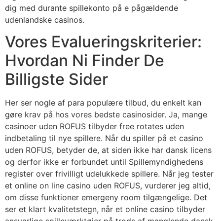
dig med durante spillekonto på e pågældende
udenlandske casinos.
Vores Evalueringskriterier:
Hvordan Ni Finder De
Billigste Sider
Her ser nogle af para populære tilbud, du enkelt kan
gøre krav på hos vores bedste casinosider. Ja, mange
casinoer uden ROFUS tilbyder free rotates uden
indbetaling til nye spillere. Når du spiller på et casino
uden ROFUS, betyder de, at siden ikke har dansk licens
og derfor ikke er forbundet until Spillemyndighedens
register over frivilligt udelukkede spillere. Når jeg tester
et online on line casino uden ROFUS, vurderer jeg altid,
om disse funktioner emergeny room tilgængelige. Det
ser et klart kvalitetstegn, når et online casino tilbyder