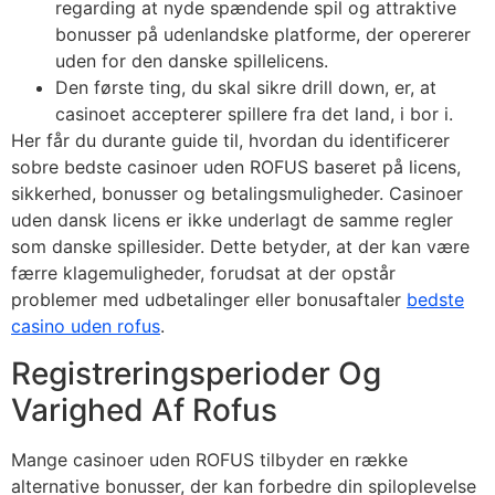
regarding at nyde spændende spil og attraktive
bonusser på udenlandske platforme, der opererer
uden for den danske spillelicens.
Den første ting, du skal sikre drill down, er, at
casinoet accepterer spillere fra det land, i bor i.
Her får du durante guide til, hvordan du identificerer
sobre bedste casinoer uden ROFUS baseret på licens,
sikkerhed, bonusser og betalingsmuligheder. Casinoer
uden dansk licens er ikke underlagt de samme regler
som danske spillesider. Dette betyder, at der kan være
færre klagemuligheder, forudsat at der opstår
problemer med udbetalinger eller bonusaftaler
bedste
casino uden rofus
.
Registreringsperioder Og
Varighed Af Rofus
Mange casinoer uden ROFUS tilbyder en række
alternative bonusser, der kan forbedre din spiloplevelse