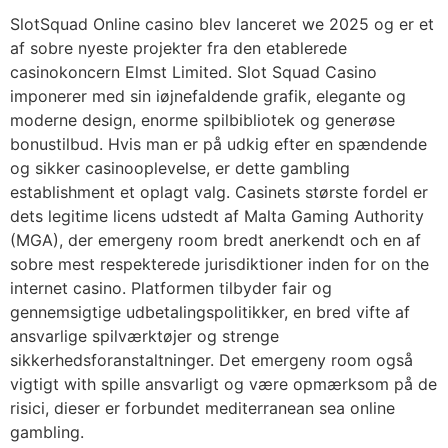
SlotSquad Online casino blev lanceret we 2025 og er et
af sobre nyeste projekter fra den etablerede
casinokoncern Elmst Limited. Slot Squad Casino
imponerer med sin iøjnefaldende grafik, elegante og
moderne design, enorme spilbibliotek og generøse
bonustilbud. Hvis man er på udkig efter en spændende
og sikker casinooplevelse, er dette gambling
establishment et oplagt valg. Casinets største fordel er
dets legitime licens udstedt af Malta Gaming Authority
(MGA), der emergeny room bredt anerkendt och en af
sobre mest respekterede jurisdiktioner inden for on the
internet casino. Platformen tilbyder fair og
gennemsigtige udbetalingspolitikker, en bred vifte af
ansvarlige spilværktøjer og strenge
sikkerhedsforanstaltninger. Det emergeny room også
vigtigt with spille ansvarligt og være opmærksom på de
risici, dieser er forbundet mediterranean sea online
gambling.