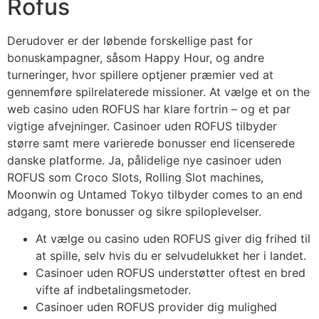
Rofus
Derudover er der løbende forskellige past for
bonuskampagner, såsom Happy Hour, og andre
turneringer, hvor spillere optjener præmier ved at
gennemføre spilrelaterede missioner. At vælge et on the
web casino uden ROFUS har klare fortrin – og et par
vigtige afvejninger. Casinoer uden ROFUS tilbyder
større samt mere varierede bonusser end licenserede
danske platforme. Ja, pålidelige nye casinoer uden
ROFUS som Croco Slots, Rolling Slot machines,
Moonwin og Untamed Tokyo tilbyder comes to an end
adgang, store bonusser og sikre spiloplevelser.
At vælge ou casino uden ROFUS giver dig frihed til
at spille, selv hvis du er selvudelukket her i landet.
Casinoer uden ROFUS understøtter oftest en bred
vifte af indbetalingsmetoder.
Casinoer uden ROFUS provider dig mulighed