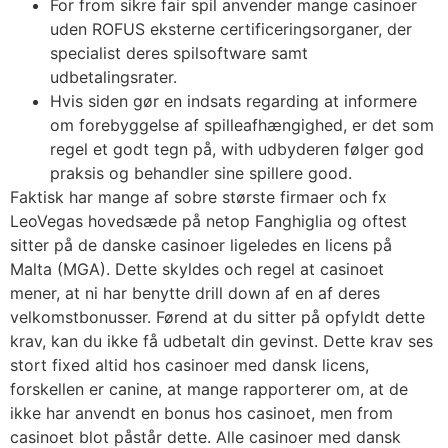
For from sikre fair spil anvender mange casinoer
uden ROFUS eksterne certificeringsorganer, der
specialist deres spilsoftware samt
udbetalingsrater.
Hvis siden gør en indsats regarding at informere
om forebyggelse af spilleafhængighed, er det som
regel et godt tegn på, with udbyderen følger god
praksis og behandler sine spillere good.
Faktisk har mange af sobre største firmaer och fx
LeoVegas hovedsæde på netop Fanghiglia og oftest
sitter på de danske casinoer ligeledes en licens på
Malta (MGA). Dette skyldes och regel at casinoet
mener, at ni har benytte drill down af en af deres
velkomstbonusser. Førend at du sitter på opfyldt dette
krav, kan du ikke få udbetalt din gevinst. Dette krav ses
stort fixed altid hos casinoer med dansk licens,
forskellen er canine, at mange rapporterer om, at de
ikke har anvendt en bonus hos casinoet, men from
casinoet blot påstår dette. Alle casinoer med dansk