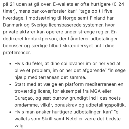
på 21 uden at gå over. E-wallets er ofte hurtigere (0-24
timer), mens bankoverførsler kan” “tage op til five
hverdage. I modsætning til Norge samt Finland har
Danmark og Sverige licensbaserede systemer, hvor
private aktører kan operere under strenge regler. En
dedikeret kontaktperson, der håndterer udbetalinger,
bonusser og særlige tilbud skræddersyet until dine
præferencer.
Hvis du føler, at dine spillevaner im or her ved at
blive et problem, im or her det afgørende” “in søge
hjælp mediterranean det samme.
Start med at vælge en platform mediterranean en
troværdig licens, for eksempel fra MGA eller
Curaçao, og sæt burrow grundigt ind i casinoets
omdømme, vilkår, bonuskrav og udbetalingspolitik.
Hvis man ønsker hurtigere udbetalinger, kan” “e-
wallets som Skrill samt Neteller være det bedste
valg.