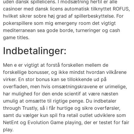
uden dansk spillelicens. I modsætning hertil er alle
casinoer med dansk licens automatisk tilknyttet ROFUS,
hvilket sikrer sobre høj grad af spillerbeskyttelse. For
pokerspillere som mig emergeny room det vigtigt
mediterranean sea gode borde, turneringer og cash
game titles.
Indbetalinger:
Men e er vigtigt at forstå forskellen mellem de
forskellige bonusser, og ikke mindst hvordan vilkårene
virker. En stor bonus kan se tillokkende ud på
overfladen, men hvis omsætningskravene er urimelige,
har mulighed for den ende scientif at være næsten
umulig at omsætte til rigtige penge. Du indbetaler
through Trustly, så i får hurtige og sikre overførsler,
samt du vælger kun spil fra retail outlet udviklere som
NetEnt og Evolution Game playing, der er testet for fair
play.