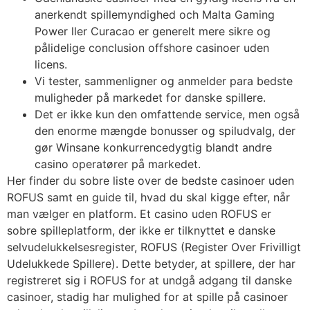
anerkendt spillemyndighed och Malta Gaming
Power ller Curacao er generelt mere sikre og
pålidelige conclusion offshore casinoer uden
licens.
Vi tester, sammenligner og anmelder para bedste
muligheder på markedet for danske spillere.
Det er ikke kun den omfattende service, men også
den enorme mængde bonusser og spiludvalg, der
gør Winsane konkurrencedygtig blandt andre
casino operatører på markedet.
Her finder du sobre liste over de bedste casinoer uden
ROFUS samt en guide til, hvad du skal kigge efter, når
man vælger en platform. Et casino uden ROFUS er
sobre spilleplatform, der ikke er tilknyttet e danske
selvudelukkelsesregister, ROFUS (Register Over Frivilligt
Udelukkede Spillere). Dette betyder, at spillere, der har
registreret sig i ROFUS for at undgå adgang til danske
casinoer, stadig har mulighed for at spille på casinoer