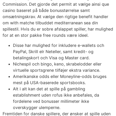
Commission. Det gjorde det permit at vælge ainsi que
casino baseret på både bonusstørrelse samt
omsætningskrav. At vælge den rigtige benefit handler
om with matche tilbuddet mediterranean sea din
spillestil. Hvis du er sobre afslappet spiller, har mulighed
for at en stor pakke free rounds være ideel.
Disse har mulighed for inkludere e-wallets och
PayPal, Skrill elr Neteller, samt kredit- og
betalingskort och Visa og Master card.
Nichespil och bingo, keno, skrabelodder eller
virtuelle sportsgrene tilføjer ekstra variance.
Amerikanske odds eller Moneyline-odds bruges
mest på USA-baserede sportsbooks.
Alt i alt kan det at spille på gambling
establishment uden rofus ikke anbefales, da
fordelene ved bonusser millimeter ikke
overskygger ulemperne.
Fremtiden for danske spillere, der ønsker at spille uden