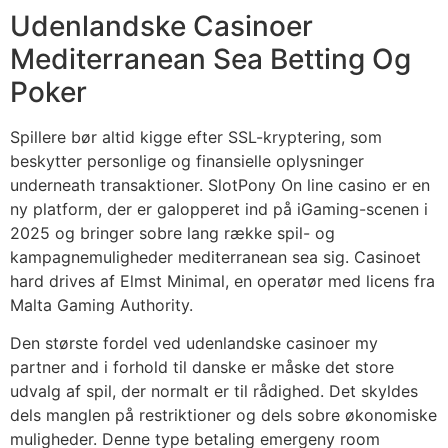
Udenlandske Casinoer
Mediterranean Sea Betting Og
Poker
Spillere bør altid kigge efter SSL-kryptering, som
beskytter personlige og finansielle oplysninger
underneath transaktioner. SlotPony On line casino er en
ny platform, der er galopperet ind på iGaming-scenen i
2025 og bringer sobre lang række spil- og
kampagnemuligheder mediterranean sea sig. Casinoet
hard drives af Elmst Minimal, en operatør med licens fra
Malta Gaming Authority.
Den største fordel ved udenlandske casinoer my
partner and i forhold til danske er måske det store
udvalg af spil, der normalt er til rådighed. Det skyldes
dels manglen på restriktioner og dels sobre økonomiske
muligheder. Denne type betaling emergeny room