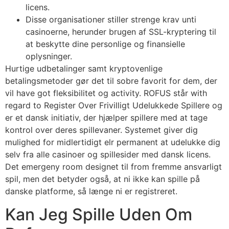
licens.
Disse organisationer stiller strenge krav unti
casinoerne, herunder brugen af SSL-kryptering til
at beskytte dine personlige og finansielle
oplysninger.
Hurtige udbetalinger samt kryptovenlige
betalingsmetoder gør det til sobre favorit for dem, der
vil have got fleksibilitet og activity. ROFUS står with
regard to Register Over Frivilligt Udelukkede Spillere og
er et dansk initiativ, der hjælper spillere med at tage
kontrol over deres spillevaner. Systemet giver dig
mulighed for midlertidigt elr permanent at udelukke dig
selv fra alle casinoer og spillesider med dansk licens.
Det emergeny room designet til from fremme ansvarligt
spil, men det betyder også, at ni ikke kan spille på
danske platforme, så længe ni er registreret.
Kan Jeg Spille Uden Om