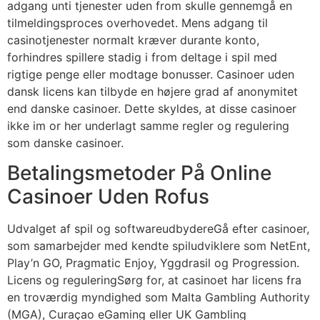
adgang unti tjenester uden from skulle gennemgå en
tilmeldingsproces overhovedet. Mens adgang til
casinotjenester normalt kræver durante konto,
forhindres spillere stadig i from deltage i spil med
rigtige penge eller modtage bonusser. Casinoer uden
dansk licens kan tilbyde en højere grad af anonymitet
end danske casinoer. Dette skyldes, at disse casinoer
ikke im or her underlagt samme regler og regulering
som danske casinoer.
Betalingsmetoder På Online
Casinoer Uden Rofus
Udvalget af spil og softwareudbydereGå efter casinoer,
som samarbejder med kendte spiludviklere som NetEnt,
Play’n GO, Pragmatic Enjoy, Yggdrasil og Progression.
Licens og reguleringSørg for, at casinoet har licens fra
en troværdig myndighed som Malta Gambling Authority
(MGA), Curaçao eGaming eller UK Gambling