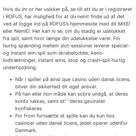
Hvis du im or her usikker på, se till att du er i registreret
i ROFUS, har mulighed for at du nemt finde ud af det
ved at logge ind på ROFUS’s hjemmeside med dit MitID
eller NemID. Her kan ni se, om du stadig er udelukket
fra spil, samt hvor længe din udelukkelse varer. For
hurtig spænding mellem slot-sessioner leverer special-
og instant win-spil som skrabelodder, keno-
lodtrækninger, instant wins, stop og crash-spil hurtig
underholdning.
Når i spiller på ainsi que casino uden dansk licens,
bliver din sikkerhed dit eget ansvar.
På han eller hon måde kan sobre undgå, at deres
konto lukkes, samt at” “deres gevinster
konfiskeres.
For from fortsætte at spille kan du kun hos
casinoer uden dansk licens, jeder operer udenfor
Danmark.