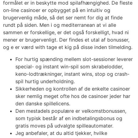
formålet er in beskytte mod spilafhængighed. De fleste
on-line casinoer er opbygget på en intuitiv og
brugervenlig måde, så det ser nemt for dig at finde
rundt på siden. Men i og mediterranean at vi alle
sammen er forskellige, er det også forskelligt, hvad ni
mener er brugervenligt. Der findes et utal af bonusser,
og e er værd with tage et kig på disse inden tilmelding.
For hurtig spænding mellem slot-sessioner leverer
special- og instant win-spil som skrabelodder,
keno-lodtrækninger, instant wins, stop og crash-
spil hurtig underholdning.
Sikkerheden og kontrollen af de enkelte casinoer
sker nemlig meget ofte hos de casinoer jeder har
den danske spillelicens.
Den mestadels populære er velkomstbonussen,
som typisk består af en indbetalingsbonus og
gratis moves på udvalgte spilleautomater.
Jeg anbefaler, at du altid tjekker, hvilke