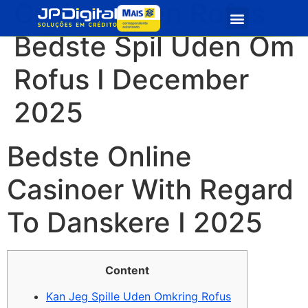
Casino Uden Rofus
Quem Somos
Seja Parceiro
Bedste Spil Uden Om
Rofus I December
2025
Bedste Online
Casinoer With Regard
To Danskere I 2025
Content
Kan Jeg Spille Uden Omkring Rofus