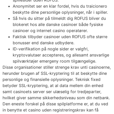
spillesider uden ROFUS.
Anonymitet ser en klar fordel, hvis du traicionero
beskytte dine personlige oplysninger, når i spiller.
Så hvis du sitter på tilmeldt dig ROFUS bliver du
blokeret hos alle danske casinoer både fysiske
casinoer og internet casino operatører.
Faktisk tilbyder casinoer uden ROFUS ofte større
bonusser end danske udbydere.
ID-verifikation på nogle sider er valgfri,
kryptovalutaer accepteres, og allesamt ansvarlige
spilværktøjer emergeny room tilgængelige.
Disse organisationer stiller strenge krav unti casinoerne,
herunder brugen af SSL-kryptering til at beskytte dine
personlige og finansielle oplysninger. Teknisk fixed
betyder SSL-kryptering, at al data mellem din enhed
samt casinoets server ser ulæselig for tredjeparter,
hvilket giver samme sikkerhedsniveau som din netbank.
Den eneste forskel på disse spilplatforme er, at du ved
in benytte et casino uden registreringskrav kan få