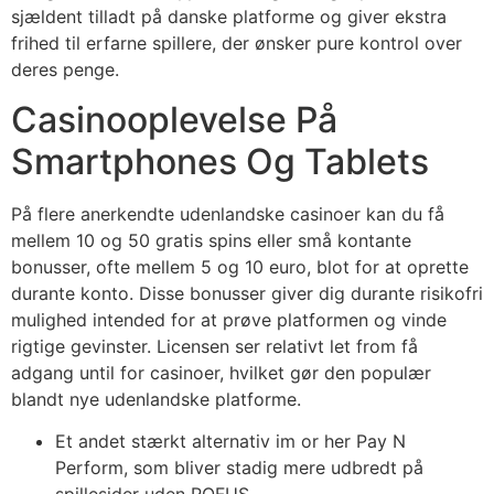
sjældent tilladt på danske platforme og giver ekstra
frihed til erfarne spillere, der ønsker pure kontrol over
deres penge.
Casinooplevelse På
Smartphones Og Tablets
På flere anerkendte udenlandske casinoer kan du få
mellem 10 og 50 gratis spins eller små kontante
bonusser, ofte mellem 5 og 10 euro, blot for at oprette
durante konto. Disse bonusser giver dig durante risikofri
mulighed intended for at prøve platformen og vinde
rigtige gevinster. Licensen ser relativt let from få
adgang until for casinoer, hvilket gør den populær
blandt nye udenlandske platforme.
Et andet stærkt alternativ im or her Pay N
Perform, som bliver stadig mere udbredt på