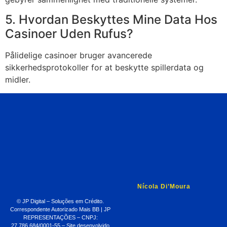
5. Hvordan Beskyttes Mine Data Hos
Casinoer Uden Rufus?
Pålidelige casinoer bruger avancerede
sikkerhedsprotokoller for at beskytte spillerdata og
midler.
Nícola Di’Moura
© JP Digital – Soluções em Crédito.
Correspondente Autorizado Mais BB | JP
REPRESENTAÇÕES – CNPJ:
27.786.684/0001-55 – Site desenvolvido