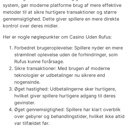
system, gør moderne platforme brug af mere effektive
metoder til at sikre hurtigere transaktioner og større
gennemsigtighed. Dette giver spillere en mere direkte
kontrol over deres midler.
Her er nogle nøglepunkter om Casino Uden Rufus:
Forbedret brugeroplevelse: Spillere nyder en mere
strømlinet oplevelse uden de forhindringer, som
Rufus kunne forårsage.
Sikre transaktioner: Med brugen af moderne
teknologier er udbetalinger nu sikrere end
nogensinde.
Øget hastighed: Udbetalingerne sker hurtigere,
hvilket giver spillere hurtigere adgang til deres
gevinster.
Øget gennemsigtighed: Spillere har klart overblik
over gebyrer og behandlingstider, hvilket ikke altid
var tilfældet før.