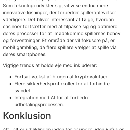
Som teknologi udvikler sig, vil vi se endnu mere
innovative løsninger, der forbedrer spilleroplevelser
yderligere. Det bliver interessant at følge, hvordan
casinoer fortsætter med at tilpasse sig og optimere
deres processer for at imødekomme spillernes behov
og forventninger. Et område der vil fokusere på, er
mobil gambling, da flere spillere vælger at spille via
deres smartphones.
Vigtige trends at holde øje med inkluderer:
Fortsat vækst af brugen af kryptovalutaer.
Flere sikkerhedsprotokoller for at forhindre
svindel.
Integration med AI for at forbedre
udbetalingsprocessen.
Konklusion
Alt i alt er udviklingen inden for casinoer uden Rufus en