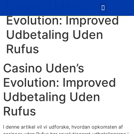
Casino Uden’s
Quem Somos
Seja Parceiro
Evolution: Improved
Udbetaling Uden
Rufus
Casino Uden’s
Evolution: Improved
Udbetaling Uden
Rufus
I denne artikel vil vi udforske, hvordan opkomsten af