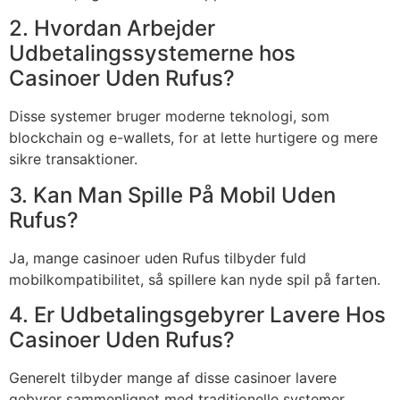
2. Hvordan Arbejder
Udbetalingssystemerne hos
Casinoer Uden Rufus?
Disse systemer bruger moderne teknologi, som
blockchain og e-wallets, for at lette hurtigere og mere
sikre transaktioner.
3. Kan Man Spille På Mobil Uden
Rufus?
Ja, mange casinoer uden Rufus tilbyder fuld
mobilkompatibilitet, så spillere kan nyde spil på farten.
4. Er Udbetalingsgebyrer Lavere Hos
Casinoer Uden Rufus?
Generelt tilbyder mange af disse casinoer lavere
gebyrer sammenlignet med traditionelle systemer.