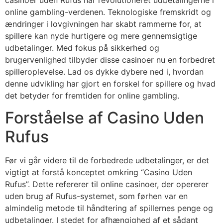
casinoer uden Rufus har revolutioneret udbetalingerne i
online gambling-verdenen. Teknologiske fremskridt og
ændringer i lovgivningen har skabt rammerne for, at
spillere kan nyde hurtigere og mere gennemsigtige
udbetalinger. Med fokus på sikkerhed og
brugervenlighed tilbyder disse casinoer nu en forbedret
spilleroplevelse. Lad os dykke dybere ned i, hvordan
denne udvikling har gjort en forskel for spillere og hvad
det betyder for fremtiden for online gambling.
Forståelse af Casino Uden
Rufus
Før vi går videre til de forbedrede udbetalinger, er det
vigtigt at forstå konceptet omkring “Casino Uden
Rufus”. Dette refererer til online casinoer, der opererer
uden brug af Rufus-systemet, som førhen var en
almindelig metode til håndtering af spillernes penge og
udbetalinger. I stedet for afhængighed af et sådant