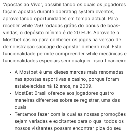
“Apostas ao Vivo”, possibilitando os quais os jogadores
façam apostas durante operating system eventos,
aproveitando oportunidades em tempo actual. Para
receber while 250 rodadas grátis do bónus de boas-
vindas, o depósito mínimo é de 20 EUR. Aproveite o
Mostbet casino para conhecer os jogos na versão de
demonstração saccage de apostar dinheiro real. Esta
funcionalidade permite compreender while mecânicas e
funcionalidades especiais sem qualquer risco financeiro.
A Mostbet é uma dieses marcas mais renomadas
nas apostas esportivas e casino, porque foram
estabelecidas há 12 anos, na 2009.
MostBet Brasil oferece aos jogadores quatro
maneiras diferentes sobre se registrar, uma das
quais
Tentamos fazer com la cual as nossas promoções
sejam variadas e excitantes para o qual todos os
nossos visitantes possam encontrar piza do seu