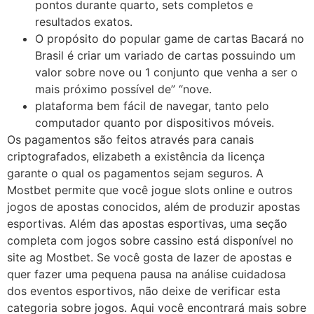
pontos durante quarto, sets completos e
resultados exatos.
O propósito do popular game de cartas Bacará no
Brasil é criar um variado de cartas possuindo um
valor sobre nove ou 1 conjunto que venha a ser o
mais próximo possível de” “nove.
plataforma bem fácil de navegar, tanto pelo
computador quanto por dispositivos móveis.
Os pagamentos são feitos através para canais
criptografados, elizabeth a existência da licença
garante o qual os pagamentos sejam seguros. A
Mostbet permite que você jogue slots online e outros
jogos de apostas conocidos, além de produzir apostas
esportivas. Além das apostas esportivas, uma seção
completa com jogos sobre cassino está disponível no
site ag Mostbet. Se você gosta de lazer de apostas e
quer fazer uma pequena pausa na análise cuidadosa
dos eventos esportivos, não deixe de verificar esta
categoria sobre jogos. Aqui você encontrará mais sobre