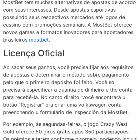
MostBet tem muchas alternativas de apostas de acordo
com seus interesses. Desde apostas esportivas
possuindo seus respectivos mercados até jogos de
cassino com promoções semanais. A MostBet oferece
novos games e formatos inovadores para apostadores
brasileiros
mostbet
.
Licença Oficial
Ao sacar seus ganhos, você precisa fijar aos requisitos
de apostas e determinar o método sobre pagamento
pelo que o primeiro depósito foi feito. Você só
precisará especificar a quantia de dinheiro e the conta
para recebê-la. No canto direito, você encontrará u
botão “Registrar” pra criar uma volkswagen conta
preenchendo u formulário de inspección da MostBet.
Por exemplo, às segundas-feiras, o jogo Crazy West
Gold oferece 50 giros grátis após 350 participações.
Os prémios alteram conforme o torneio, podendo incluir