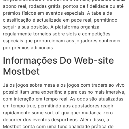
abono real, rodadas grátis, pontos de fidelidade ou até
prémios físicos em eventos especiais. A tabela de
classificação é actualizada em pace real, permitindo
seguir a sua posição. A plataforma organiza
regularmente torneios sobre slots e competições
especiais que proporcionam aos jogadores contender
por prémios adicionais.
Informações Do Web-site
Mostbet
Já os jogos sobre mesa e os jogos com traders ao vivo
possibilitam uma experiência para casino mais imersiva,
com interação em tempo real. As odds são atualizadas
em tempo true, permitindo aos apostadores reagir
rapidamente some sort of qualquer mudança zero
decorrer dos eventos desportivos. Além disso, a
Mostbet conta com uma funcionalidade prática de