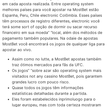
em cada aposta realizada. Entre operating system
melhores países para você apostar na MostBet estão
Espanha, Peru, Chile electronic Colômbia. Esses países
têm processos de registro diferentes, electronic você
terá some sort of opção de dormir ou sacar recurso
financeiro em sua moeda” “local, além dos métodos de
pagamento também populares. Na odaie de apostas
MostBet você encontrará os jogos de qualquer liga para
apostar ao vivo.
Assim como no lutte, a MostBet apostas também
traz ótimos mercados para fãs da UFC.
Os jogos” “sobre azar são operating system mais
visitados not any cassino MostBet, pois garantem
grandes lucro com pouco risco.
Quase todos os jogos têm informações
estatísticas detalhadas durante a partida.
Eles foram estabelecidos inprimoluogo para o
lugar europeu, mas com toda certeza mostraram