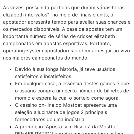
Às vezes, possuindo partidas que duram várias horas
elizabeth intervalos” “no meio de finais e units, o
apostador apresenta tempo para avaliar suas chances e
os mercados disponíveis. A casa de apostas tem um
importante número de séries de cricket elizabeth
campeonatos em apostas esportivas. Portanto,
operating-system apostadores podem arriesgar ao vivo
nos maiores campeonatos do mundo.
Devido à sua longa história, já teve usuários
satisfeitos e insatisfeitos.
Em qualquer caso, a essência destes games é que
o usuário compra um certo número de bilhetes de
momio e espera la cual o sorteio come agora.
O cassino on-line do Mostbet apresenta uma
seleção allucinante de jogos 2 principais
fornecedores de uma indústria.
A promoção “Aposta sem Riscos” da Mostbet
REHABILITATION permite que operating-system