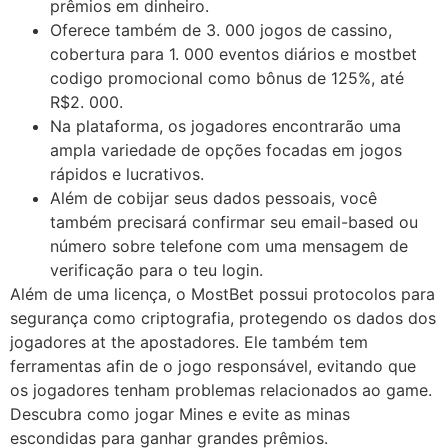
prêmios em dinheiro.
Oferece também de 3. 000 jogos de cassino,
cobertura para 1. 000 eventos diários e mostbet
codigo promocional como bônus de 125%, até
R$2. 000.
Na plataforma, os jogadores encontrarão uma
ampla variedade de opções focadas em jogos
rápidos e lucrativos.
Além de cobijar seus dados pessoais, você
também precisará confirmar seu email-based ou
número sobre telefone com uma mensagem de
verificação para o teu login.
Além de uma licença, o MostBet possui protocolos para
segurança como criptografia, protegendo os dados dos
jogadores at the apostadores. Ele também tem
ferramentas afin de o jogo responsável, evitando que
os jogadores tenham problemas relacionados ao game.
Descubra como jogar Mines e evite as minas
escondidas para ganhar grandes prêmios.