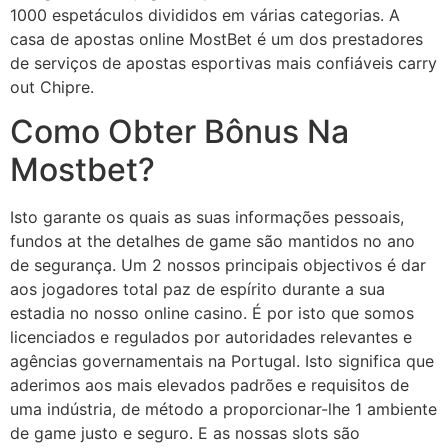
1000 espetáculos divididos em várias categorias. A
casa de apostas online MostBet é um dos prestadores
de serviços de apostas esportivas mais confiáveis carry
out Chipre.
Como Obter Bônus Na
Mostbet?
Isto garante os quais as suas informações pessoais,
fundos at the detalhes de game são mantidos no ano
de segurança. Um 2 nossos principais objectivos é dar
aos jogadores total paz de espírito durante a sua
estadia no nosso online casino. É por isto que somos
licenciados e regulados por autoridades relevantes e
agências governamentais na Portugal. Isto significa que
aderimos aos mais elevados padrões e requisitos de
uma indústria, de método a proporcionar-lhe 1 ambiente
de game justo e seguro. E as nossas slots são