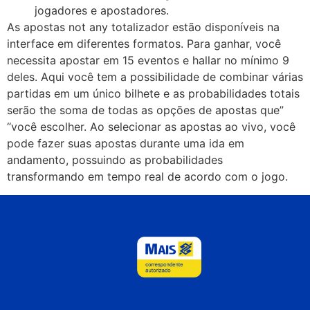
jogadores e apostadores.
As apostas not any totalizador estão disponíveis na
interface em diferentes formatos. Para ganhar, você
necessita apostar em 15 eventos e hallar no mínimo 9
deles. Aqui você tem a possibilidade de combinar várias
partidas em um único bilhete e as probabilidades totais
serão the soma de todas as opções de apostas que”
“você escolher. Ao selecionar as apostas ao vivo, você
pode fazer suas apostas durante uma ida em
andamento, possuindo as probabilidades
transformando em tempo real de acordo com o jogo.