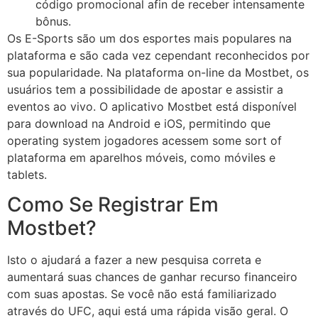
código promocional afin de receber intensamente
bônus.
Os E-Sports são um dos esportes mais populares na
plataforma e são cada vez cependant reconhecidos por
sua popularidade. Na plataforma on-line da Mostbet, os
usuários tem a possibilidade de apostar e assistir a
eventos ao vivo. O aplicativo Mostbet está disponível
para download na Android e iOS, permitindo que
operating system jogadores acessem some sort of
plataforma em aparelhos móveis, como móviles e
tablets.
Como Se Registrar Em
Mostbet?
Isto o ajudará a fazer a new pesquisa correta e
aumentará suas chances de ganhar recurso financeiro
com suas apostas. Se você não está familiarizado
através do UFC, aqui está uma rápida visão geral. O