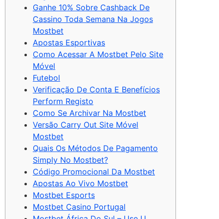
Ganhe 10% Sobre Cashback De
Cassino Toda Semana Na Jogos
Mostbet
Apostas Esportivas
Como Acessar A Mostbet Pelo Site
Móvel
Futebol
Verificação De Conta E Benefícios
Perform Registo
Como Se Archivar Na Mostbet
Versão Carry Out Site Móvel
Mostbet
Quais Os Métodos De Pagamento
Simply No Mostbet?
Código Promocional Da Mostbet
Apostas Ao Vivo Mostbet
Mostbet Esports
Mostbet Casino Portugal
Mostbet África Do Sul – Use U