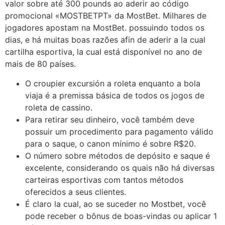
valor sobre até 300 pounds ao aderir ao código
promocional «MOSTBETPT» da MostBet. Milhares de
jogadores apostam na MostBet. possuindo todos os
dias, e há muitas boas razões afin de aderir a la cual
cartilha esportiva, la cual está disponível no ano de
mais de 80 países.
O croupier excursión a roleta enquanto a bola
viaja é a premissa básica de todos os jogos de
roleta de cassino.
Para retirar seu dinheiro, você também deve
possuir um procedimento para pagamento válido
para o saque, o canon mínimo é sobre R$20.
O número sobre métodos de depósito e saque é
excelente, considerando os quais não há diversas
carteiras esportivas com tantos métodos
oferecidos a seus clientes.
É claro la cual, ao se suceder no Mostbet, você
pode receber o bônus de boas-vindas ou aplicar 1