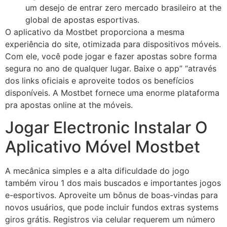
um desejo de entrar zero mercado brasileiro at the
global de apostas esportivas.
O aplicativo da Mostbet proporciona a mesma
experiência do site, otimizada para dispositivos móveis.
Com ele, você pode jogar e fazer apostas sobre forma
segura no ano de qualquer lugar. Baixe o app” “através
dos links oficiais e aproveite todos os benefícios
disponíveis. A Mostbet fornece uma enorme plataforma
pra apostas online at the móveis.
Jogar Electronic Instalar O
Aplicativo Móvel Mostbet
A mecânica simples e a alta dificuldade do jogo
também virou 1 dos mais buscados e importantes jogos
e-esportivos. Aproveite um bônus de boas-vindas para
novos usuários, que pode incluir fundos extras systems
giros grátis. Registros via celular requerem um número