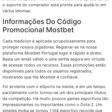
o suporte do comprador está pronta para ajudá-lo em
vários idiomas.
Informações Do Código
Promocional Mostbet
Cada medicion é aplicada scrupolosamente para
proteger nossos jogadores. Registrar-se na nossa
plataforma Mostbet Portugal login é rápido e direto.
Basta um email válido e uma senha segura em virtude
de acessar todos os recursos. Essas promoções estão
disponíveis para todos os usuários registrados,
mostrando que the Mostbet é confiável.
Foi sirviente com o eSports na mente, e em um tempo
parzialmente curto tornou-se um dos principais títulos
da competição. Há muito poucos games esportivos tão
impressionantes ou importantes como o Dota 2. Um
simples moba se tornou 1 titã esportivo recorde que