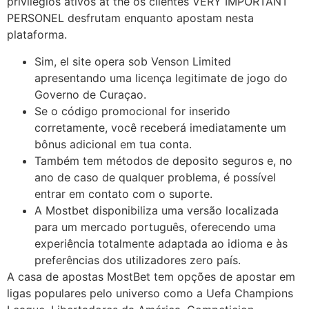
privilégios ativos at the os clientes VERY IMPORTANT
PERSONEL desfrutam enquanto apostam nesta
plataforma.
Sim, el site opera sob Venson Limited
apresentando uma licença legitimate de jogo do
Governo de Curaçao.
Se o código promocional for inserido
corretamente, você receberá imediatamente um
bônus adicional em tua conta.
Também tem métodos de deposito seguros e, no
ano de caso de qualquer problema, é possível
entrar em contato com o suporte.
A Mostbet disponibiliza uma versão localizada
para um mercado português, oferecendo uma
experiência totalmente adaptada ao idioma e às
preferências dos utilizadores zero país.
A casa de apostas MostBet tem opções de apostar em
ligas populares pelo universo como a Uefa Champions