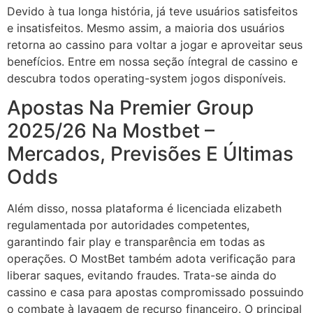
Devido à tua longa história, já teve usuários satisfeitos
e insatisfeitos. Mesmo assim, a maioria dos usuários
retorna ao cassino para voltar a jogar e aproveitar seus
benefícios. Entre em nossa seção íntegral de cassino e
descubra todos operating-system jogos disponíveis.
Apostas Na Premier Group
2025/26 Na Mostbet –
Mercados, Previsões E Últimas
Odds
Além disso, nossa plataforma é licenciada elizabeth
regulamentada por autoridades competentes,
garantindo fair play e transparência em todas as
operações. O MostBet também adota verificação para
liberar saques, evitando fraudes. Trata-se ainda do
cassino e casa para apostas compromissado possuindo
o combate à lavagem de recurso financeiro. O principal