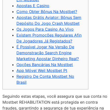
Apostas E Casino
Como Obter Bônus Na Mostbet?
Apostas Grátis Aviator: Bônus Sem
Depósito Do Jogo Crash Mostbet
Os Jogos Para Casino Ao Vivo
Existem Promoções Regulares Afin
De Jogadores Já Registados?
É Possível Jogar Na Versão De
Demonstração Search Engine
Marketing Apostar Dinheiro Real?
Opções Bancárias Na Mostbet
App Móvel Weil Mostbet Pt
Registro De Conta Mostbet No
Brasil
Seguindo estas etapas, você assegura que sua conta no
Mostbet REHABILITATION está protegida en contra
fraudes, garantindo a segurança de tua experiência na