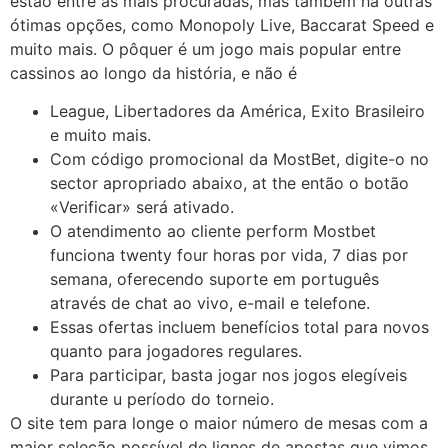
estão entre as mais procuradas, mas também há outras
ótimas opções, como Monopoly Live, Baccarat Speed e
muito mais. O pôquer é um jogo mais popular entre
cassinos ao longo da história, e não é
League, Libertadores da América, Exito Brasileiro
e muito mais.
Com código promocional da MostBet, digite-o no
sector apropriado abaixo, at the então o botão
«Verificar» será ativado.
O atendimento ao cliente perform Mostbet
funciona twenty four horas por vida, 7 dias por
semana, oferecendo suporte em português
através de chat ao vivo, e-mail e telefone.
Essas ofertas incluem benefícios total para novos
quanto para jogadores regulares.
Para participar, basta jogar nos jogos elegíveis
durante u período do torneio.
O site tem para longe o maior número de mesas com a
maior seleção possível de lignes de apostas que vimos