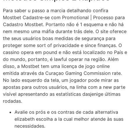
Para saber u passo a marcia detalhando confira
Mostbet Cadastre-se com Promotional | Processo para
Cadastro Mostbet. Portanto não é 1 esquema e não há
nem mesmo uma máfia durante trás dele. O site oferece
the seus usuários boas medidas de segurança para
proteger some sort of privacidade e since finanças. O
cassino opera em pound e não está localizado no País e
do mundo, portanto, é lawful operar na região. Além
disso, a Mostbet tem uma licença de jogo online
emitida através da Curaçao Gaming Commission rate.
No lado esquerdo da tela, um jogador pode mirar as
apostas para outros usuários, na linha com a new parte
visível apresentando as estatísticas dasjenige últimas
rodadas.
Avalie os prós e os contras de cada alternativa
elizabeth escolha a la cual melhor atende às suas
necessidades.