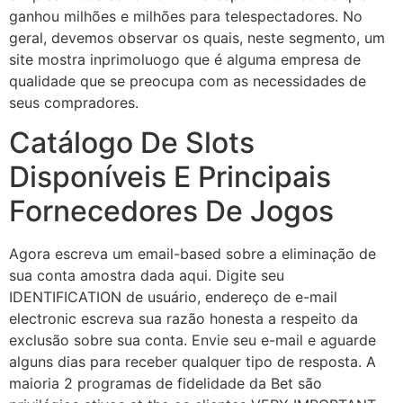
ganhou milhões e milhões para telespectadores. No
geral, devemos observar os quais, neste segmento, um
site mostra inprimoluogo que é alguma empresa de
qualidade que se preocupa com as necessidades de
seus compradores.
Catálogo De Slots
Disponíveis E Principais
Fornecedores De Jogos
Agora escreva um email-based sobre a eliminação de
sua conta amostra dada aqui. Digite seu
IDENTIFICATION de usuário, endereço de e-mail
electronic escreva sua razão honesta a respeito da
exclusão sobre sua conta. Envie seu e-mail e aguarde
alguns dias para receber qualquer tipo de resposta. A
maioria 2 programas de fidelidade da Bet são