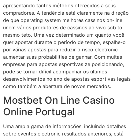
apresentando tantos métodos oferecidos a seus
compradores. A tendência está claramente na direção
de que operating system melhores cassinos on-line
unem vários produtores de cassinos ao vivo sob to
mesmo teto. Uma vez determinado um quanto você
quer apostar durante o período de tempo, espalhe-o
por várias apostas para reduzir o risco electronic
aumentar suas probabilities de ganhar. Com muitas
empresas para apostas esportivas ze posicionando,
pode se tornar difícil acompanhar os últimos
desenvolvimentos no ano de apostas esportivas legais
como também a abertura de novos mercados.
Mostbet On Line Casino
Online Portugal
Uma ampla gama de informações, incluindo detalhes
sobre eventos electronic resultados anteriores, está