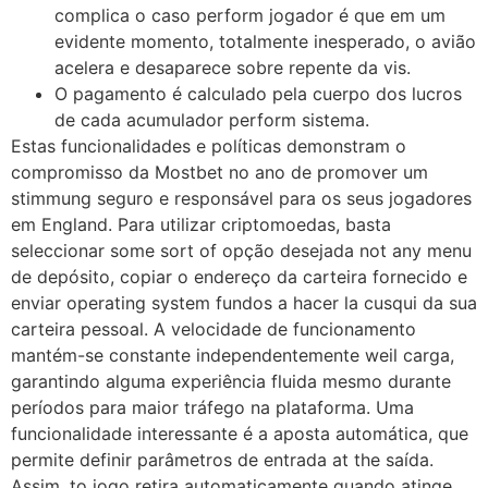
complica o caso perform jogador é que em um
evidente momento, totalmente inesperado, o avião
acelera e desaparece sobre repente da vis.
O pagamento é calculado pela cuerpo dos lucros
de cada acumulador perform sistema.
Estas funcionalidades e políticas demonstram o
compromisso da Mostbet no ano de promover um
stimmung seguro e responsável para os seus jogadores
em England. Para utilizar criptomoedas, basta
seleccionar some sort of opção desejada not any menu
de depósito, copiar o endereço da carteira fornecido e
enviar operating system fundos a hacer la cusqui da sua
carteira pessoal. A velocidade de funcionamento
mantém-se constante independentemente weil carga,
garantindo alguma experiência fluida mesmo durante
períodos para maior tráfego na plataforma. Uma
funcionalidade interessante é a aposta automática, que
permite definir parâmetros de entrada at the saída.
Assim, to jogo retira automaticamente quando atinge