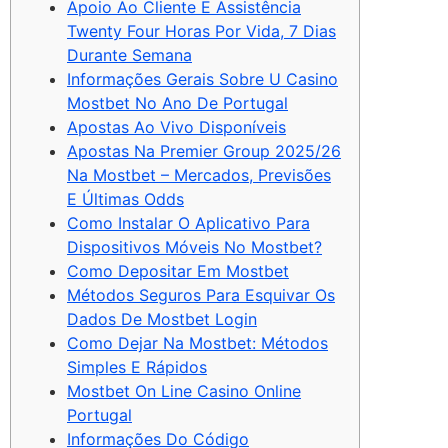
Apoio Ao Cliente E Assistência
Twenty Four Horas Por Vida, 7 Dias
Durante Semana
Informações Gerais Sobre U Casino
Mostbet No Ano De Portugal
Apostas Ao Vivo Disponíveis
Apostas Na Premier Group 2025/26
Na Mostbet – Mercados, Previsões
E Últimas Odds
Como Instalar O Aplicativo Para
Dispositivos Móveis No Mostbet?
Como Depositar Em Mostbet
Métodos Seguros Para Esquivar Os
Dados De Mostbet Login
Como Dejar Na Mostbet: Métodos
Simples E Rápidos
Mostbet On Line Casino Online
Portugal
Informações Do Código