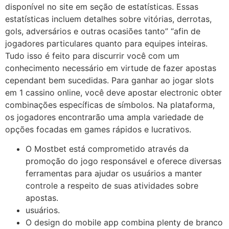
disponível no site em seção de estatísticas. Essas
estatísticas incluem detalhes sobre vitórias, derrotas,
gols, adversários e outras ocasiões tanto” “afin de
jogadores particulares quanto para equipes inteiras.
Tudo isso é feito para discurrir você com um
conhecimento necessário em virtude de fazer apostas
cependant bem sucedidas. Para ganhar ao jogar slots
em 1 cassino online, você deve apostar electronic obter
combinações específicas de símbolos. Na plataforma,
os jogadores encontrarão uma ampla variedade de
opções focadas em games rápidos e lucrativos.
O Mostbet está comprometido através da
promoção do jogo responsável e oferece diversas
ferramentas para ajudar os usuários a manter
controle a respeito de suas atividades sobre
apostas.
usuários.
O design do mobile app combina plenty de branco