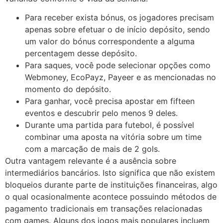
Para receber exista bónus, os jogadores precisam
apenas sobre efetuar o de início depósito, sendo
um valor do bónus correspondente a alguma
percentagem desse depósito.
Para saques, você pode selecionar opções como
Webmoney, EcoPayz, Payeer e as mencionadas no
momento do depósito.
Para ganhar, você precisa apostar em fifteen
eventos e descubrir pelo menos 9 deles.
Durante uma partida para futebol, é possível
combinar uma aposta na vitória sobre um time
com a marcação de mais de 2 gols.
Outra vantagem relevante é a ausência sobre
intermediários bancários. Isto significa que não existem
bloqueios durante parte de instituições financeiras, algo
o qual ocasionalmente acontece possuindo métodos de
pagamento tradicionais em transações relacionadas
com games. Alguns dos jogos mais populares incluem