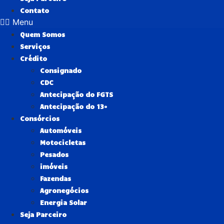
Contato
Menu
Quem Somos
Serviços
Crédito
Consignado
CDC
Antecipação do FGTS
Antecipação do 13º
Consórcios
Automóveis
Motocicletas
Pesados
imóveis
Fazendas
Agronegócios
Energia Solar
Seja Parceiro