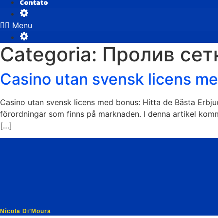
Contato
Menu
Categoria:
Пролив сет
Casino utan svensk licens me
Casino utan svensk licens med bonus: Hitta de Bästa Erbjud
förordningar som finns på marknaden. I denna artikel kom
[…]
Nícola Di’Moura