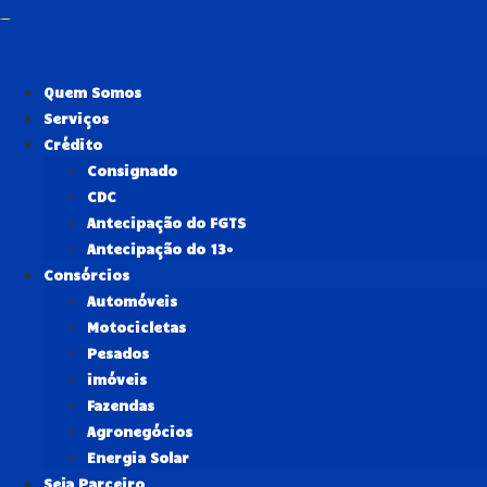
Ir
para
o
conteúdo
Quem Somos
Serviços
Crédito
Consignado
CDC
Antecipação do FGTS
Antecipação do 13º
Consórcios
Automóveis
Motocicletas
Pesados
imóveis
Fazendas
Agronegócios
Energia Solar
Seja Parceiro