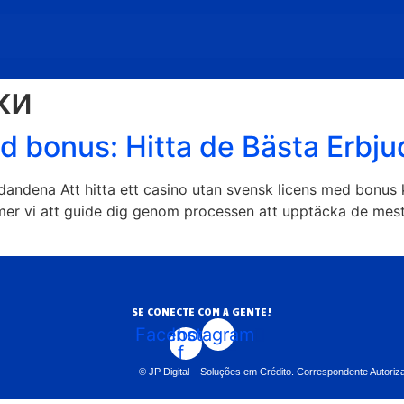
ки
d bonus: Hitta de Bästa Erbj
andena Att hitta ett casino utan svensk licens med bonus k
mer vi att guide dig genom processen att upptäcka de mest
SE CONECTE COM A GENTE!
Facebook-
Instagram
f
© JP Digital – Soluções em Crédito. Correspondente Auto