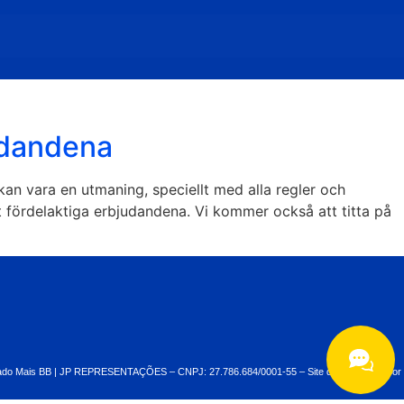
udandena
an vara en utmaning, speciellt med alla regler och
 fördelaktiga erbjudandena. Vi kommer också att titta på
rizado Mais BB | JP REPRESENTAÇÕES – CNPJ: 27.786.684/0001-55 – Site desenvolvido por